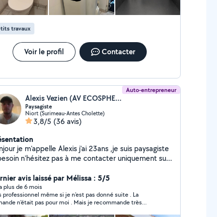
tits travaux
Voir le profil
Contacter
Auto-entrepreneur
Alexis Vezien (AV ECOSPHERE PAYSAGES 79)
Paysagiste
Niort (Surimeau-Antes Cholette)
3,8/5
(36 avis)
ésentation
jour je m'appelle Alexis j'ai 23ans ,je suis paysagiste
 besoin n'hésitez pas à me contacter uniquement sur
vis
nier avis laissé par Mélissa : 5/5
y a plus de 6 mois
s professionnel même si je n'est pas donné suite . La
ande n'était pas pour moi . Mais je recommande très
pathique