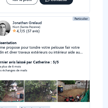
Particulier
Jonathan Grelaud
Niort (Sainte-Pezenne)
4,7/5
(57 avis)
ésentation
pose pour tondre votre pelouse fair votre
n et diver travaux extérieurs ou intérieur aide au
ment au autre si besoin technicien de toi
ection dhamient traitement de toiture
rnier avis laissé par Catherine : 5/5
demoussage nettoyage de gouttière
y a plus de 6 mois
s échanges de mails