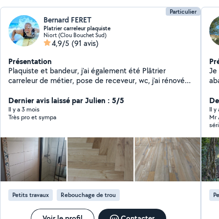
Particulier
Bernard FERET
Platrier carreleur plaquiste
Niort (Clou Bouchet Sud)
4,9/5
(91 avis)
Présentation
Pr
Plaquiste et bandeur, j'ai également été Plâtrier
Je vous propose mes
carreleur de métier, pose de receveur, wc, j'ai rénové
aba
entièrement plusieurs maisons. Je sais monter des
tai
cloisons en briques, placo, carreaux de plâtre . Je
Dernier avis laissé par Julien : 5/5
pa
De
monte de vrai parquets ainsi que les stratifiés , je fais
genre possibilité de lo
Il y a 3 mois
Il y
Très pro et sympa
Mr 
de la tapisserie, peinture , enduit mais je ne touche pas
de
sér
à l'électricité .Je peux pratiqué dépannage
dé
le 
électroménager. dépannage plomberie petits travaux
pa
Petits travaux
Rebouchage de trou
Pe
Voir le profil
Contacter