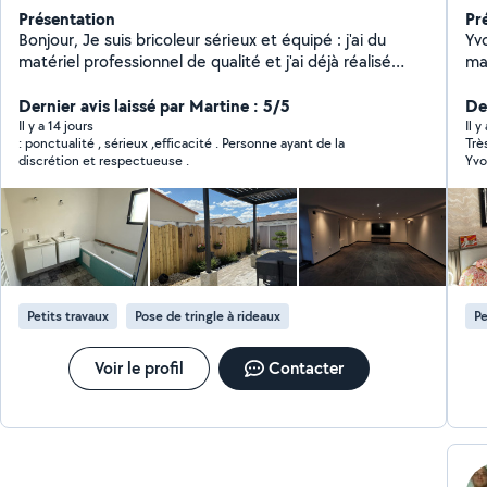
Présentation
Pr
Bonjour, Je suis bricoleur sérieux et équipé : j'ai du
Yv
matériel professionnel de qualité et j'ai déjà réalisé
ma
plusieurs chantiers pour mon entourage (rénovation,
et 
petits travaux). Je suis particulier, disponible pour des
Dernier avis laissé par Martine : 5/5
vou
De
missions ponctuelles. Selon l'ampleur du travail
et
Il y a 14 jours
Il y
: ponctualité , sérieux ,efficacité . Personne ayant de la
Trè
demandé, je peux intervenir seul ou venir accompagné
d'é
discrétion et respectueuse .
Yvo
(jusqu'à 2-3 personnes) pour avancer plus vite et
tr
garantir un travail soigné. N'hésitez pas à me contacter
la 
pour discuter de votre projet, je m'adapte à vos
besoins et à votre planning. À bientôt !
Petits travaux
Pose de tringle à rideaux
Pe
Voir le profil
Contacter