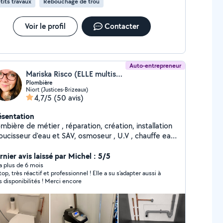
tits travaux
Rebouchage de trou
Voir le profil
Contacter
Auto-entrepreneur
Mariska Risco (ELLE multiservices)
Plombière
Niort (Justices-Brizeaux)
4,7/5
(50 avis)
ésentation
mbière de métier , réparation, création, installation
oucisseur d'eau et SAV, osmoseur , U.V , chauffe eau,
etc. Mon p'tit plus , je suis une femme
ticuleuse , dynamique, discrète, à l'écoute
rnier avis laissé par Michel : 5/5
uriante et j'ai à cœur de satisfaire mes clients. Sur
y a plus de 6 mois
top, très réactif et professionnel ! Elle a su s’adapter aussi à
ort et alentours, Charentes maritime, Charentes ,
mes disponibilités ! Merci encore
ndée, Vienne