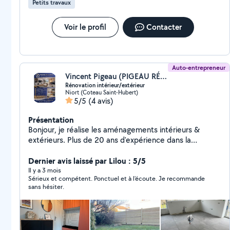
Petits travaux
dans les déplacements en dehors du domicile)
Voir le profil
Contacter
Auto-entrepreneur
Vincent Pigeau (PIGEAU RÉNOVATION)
Rénovation intérieur/extérieur
Niort (Coteau Saint-Hubert)
5/5
(4 avis)
Présentation
Bonjour, je réalise les aménagements intérieurs &
extérieurs. Plus de 20 ans d'expérience dans la
rénovation complète de maisons et d'appartements.
Je maîtrise tous les corps de métier : placo, isolation,
Dernier avis laissé par Lilou : 5/5
peinture, sols (carrelage, parquet, faïence), plafonds,
Il y a 3 mois
Sérieux et compétent. Ponctuel et à l'écoute. Je recommande
salles de bains, terrasses, cuisines et dressings sur
sans hésiter.
mesure. Visionnaire et attentif aux espaces, je propose
aussi des idées d'aménagement pour optimiser et
valoriser chaque pièce selon vos envies. Entièrement
équipé, avec camion et comptes professionnels pour