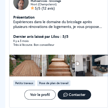
Multiservices - bricolage
Niort (Champclairot)
5/5
(12 avis)
Présentation
Expériences dans le domaine du bricolage après
plusieurs rénovations de logements, je vous propose
mes services pour vos travaux d'intérieur et d'extérieur,
organisé, soigneux et ponctuel, je suis à votre
Dernier avis laissé par Lilou : 5/5
disposition. J'étudie toutes propositions.
Il y a 3 mois
Très à l'écoute. Bon conseilleur
Petits travaux
Pose de plan de travail
Voir le profil
Contacter