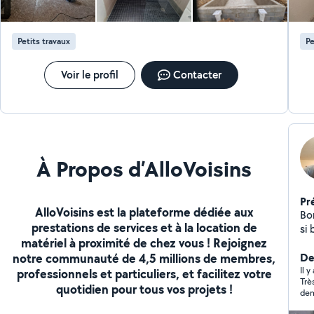
Petits travaux
Pe
Voir le profil
Contacter
À Propos d’AlloVoisins
Pr
AlloVoisins est la plateforme dédiée aux
Bon
prestations de services et à la location de
si
matériel à proximité de chez vous ! Rejoignez
de
notre communauté de 4,5 millions de membres,
Der
Il 
professionnels et particuliers, et facilitez votre
Trè
quotidien pour tous vos projets !
dem
sym