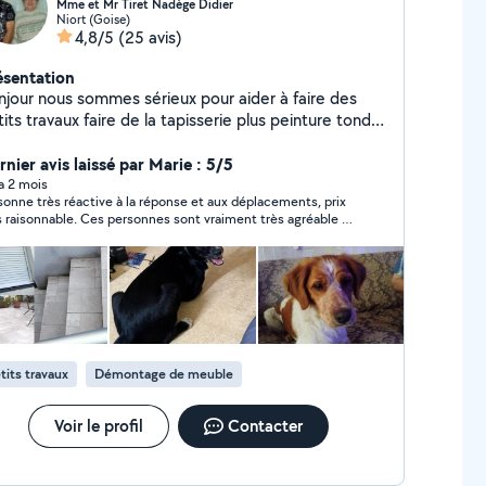
Mme et Mr Tiret Nadège Didier
Niort (Goise)
4,8/5
(25 avis)
ésentation
njour nous sommes sérieux pour aider à faire des
ux faire de la tapisserie plus peinture tondre
pelouse ou tailler les haies évacuation de petits
avats car je possède une remorque de 1m environ je
rnier avis laissé par Marie : 5/5
ux aussi faire du repassage chez moi si cela vous
 a 2 mois
sonne très réactive à la réponse et aux déplacements, prix
éresse je peux aussi garder vos enfants chez moi Si
s raisonnable. Ces personnes sont vraiment très agréable et
us trouvez pas de crèche ou de nourrice je peux
s professionnel. Je recommande les services de Nadege.
rder des petits chiens chez je peux louer ma machine
laver et Mon sèche linge pour les personnes qui ont
oin de laver leurs linges à un prix raisonnable je peux
occuper de vos oiseaux c'est-à-dire nourriture et eau
us nettoyer les cages
tits travaux
Démontage de meuble
Voir le profil
Contacter