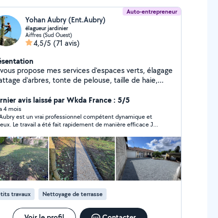
Auto-entrepreneur
Yohan Aubry (Ent.Aubry)
élagueur jardinier
Aiffres (Sud Ouest)
4,5/5
(71 avis)
ésentation
 services d'espaces verts, élagage
ttage d'arbres, tonte de pelouse, taille de haie,
lle arbuste débroussaillage en tout genre travaux
ysagers terrassement et petite maçonnerie en tout
rnier avis laissé par Wkda France : 5/5
cation de bennes, enlèvement
 a 4 mois
Aubry est un vrai professionnel compétent dynamique et
s végétaux et déchets bois pierre encombrants ect
ieux. Le travail a été fait rapidement de manière efficace Je
lais d'intervention rapide un coup de vent un orage
recommande les yeux fermés.
s de soucis intervention urgente
tits travaux
Nettoyage de terrasse
Voir le profil
Contacter