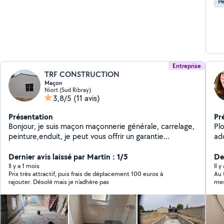
Pe
Entreprise
TRF CONSTRUCTION
Maçon
Niort (Sud Ribray)
3,8/5
(11 avis)
Présentation
Pr
Bonjour, je suis maçon maçonnerie générale, carrelage,
Plo
peinture,enduit, je peut vous offrir un garantie
ad
décennale !
sanitaire 
Dernier avis laissé par Martin : 1/5
mé
De
,so
Il y a 1 mois
Il 
Prix très attractif, puis frais de déplacement 100 euros à
Au 
Ni
rajouter. Désolé mais je n'adhère pas
Ve