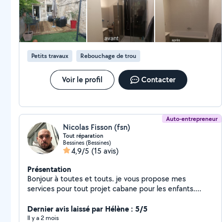
Petits travaux
Rebouchage de trou
Voir le profil
Contacter
Auto-entrepreneur
Nicolas Fisson (fsn)
Tout réparation
Bessines (Bessines)
4,9/5
(15 avis)
Présentation
Bonjour à toutes et touts. je vous propose mes
services pour tout projet cabane pour les enfants.
(Extension) (véranda) bois. voire exemple sur les
photos Meuble en tout genre : télé, table basse, table
Dernier avis laissé par Hélène : 5/5
à manger, bureau . L'entretien de vos extérieurs . Tonte
Il y a 2 mois