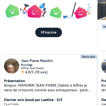
Pe
M'inscrire
Particulier
Jean Pierre Mandrin
Bricolage
Aiffres (Sud Ouest)
4,8/5
(18 avis)
Présentation
Pr
Bonjour, MANDRIN JEAN PIERRE j'habite à Aiffres je
Bo
viens de m'inscrire comme auto entrepreneur : petit
ré
travaux , menuiserie et autres .
BA
Dernier avis laissé par Laetitia : 5/5
ba
Der
Z d
Il y a 1 mois
mar