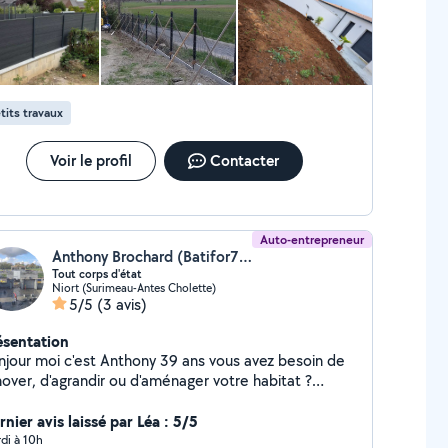
tits travaux
Voir le profil
Contacter
Auto-entrepreneur
Anthony Brochard (Batifor79)
Tout corps d'état
Niort (Surimeau-Antes Cholette)
5/5
(3 avis)
ésentation
njour moi c'est Anthony 39 ans vous avez besoin de
nover, d'agrandir ou d'aménager votre habitat ?
TIFOR79, entreprise spécialisée tout corps d'état
sée dans les Deux-Sèvres, vous accompagne de A à
nier avis laissé par Léa : 5/5
ans la réalisation de vos projets de construction et
di à 10h