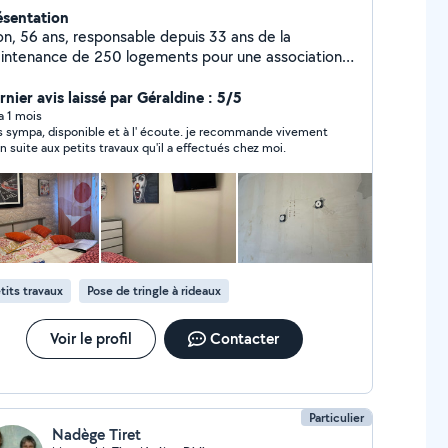
ésentation
on, 56 ans, responsable depuis 33 ans de la
intenance de 250 logements pour une association
auto entrepreneur depuis trois ans. Je réalise pour
s des travaux de peinture : ( intérieurs et extérieurs
rnier avis laissé par Géraldine : 5/5
 façades )lavage toiture et façade, plomberie,
 a 1 mois
s sympa, disponible et à l' écoute. je recommande vivement
lectricité, pose de revêtement mur et sol. Je suis
n suite aux petits travaux qu'il a effectués chez moi.
ès méticuleux et j'attache beaucoup d'importance à
qualité de mon travail.
tits travaux
Pose de tringle à rideaux
Voir le profil
Contacter
Particulier
Nadège Tiret