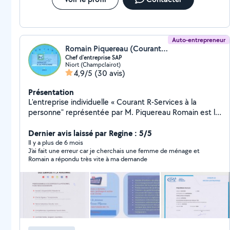
Auto-entrepreneur
Romain Piquereau (Courant R-Services à la personne)
Chef d'entreprise SAP
Niort (Champclairot)
4,9/5
(30 avis)
Présentation
L'entreprise individuelle « Courant R-Services à la
personne" représentée par M. Piquereau Romain est là
pour vous. Jardinier, Garde d'enfants de plus de 3 ans
(âge règlementé par l'Etat pour l'autoentrepreneur
Dernier avis laissé par Regine : 5/5
Services à la personne agrément simple), Assistant aux
Il y a plus de 6 mois
J’ai fait une erreur car je cherchais une femme de ménage et
personnes temporairement invalides L'entreprise «
Romain a répondu très vite à ma demande
Courant R-Services à la personne » c'est : Plusieurs
prestations au domicile du client particulier, diverses
professions d'assistance, - Aide dans la vie quotidienne
(ex : travaux ménagers, entretien de la maison,
promenade et soins des animaux) - Services aux
familles (jardinage, garde d'enfants) - Services dans la
vie courante (livraison des courses, accompagnement