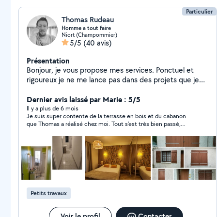
Particulier
Thomas Rudeau
Homme a tout faire
Niort (Champommier)
5/5
(40 avis)
Présentation
Bonjour, je vous propose mes services. Ponctuel et
rigoureux je ne me lance pas dans des projets que je
ne pourrais terminer. Dynamique et joviale j'aime
travailler dans la bonne humeur
Dernier avis laissé par Marie : 5/5
Il y a plus de 6 mois
Je suis super contente de la terrasse en bois et du cabanon
que Thomas a réalisé chez moi. Tout s’est très bien passé,
Thomas est à l’écoute et très pédagogue, il a su me conseiller
sur les matériaux à utiliser et sur la réalisation. Travailler avec lui
était agréable, simple et rapide. Merci encore !
Petits travaux
Voir le profil
Contacter