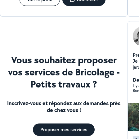
Pr
Vous souhaitez proposer
Je me pro
jardi
vos services de Bricolage -
déménage
pour dét
De
Petits travaux ?
Il 
Bon
Inscrivez-vous et répondez aux demandes près
de chez vous !
Proposer mes services