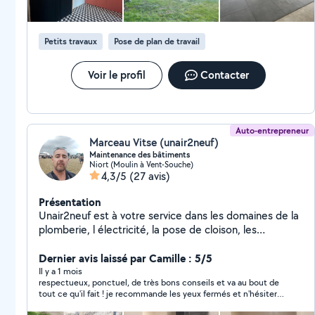
les matériaux, j'assure un travail sérieux, propre et dans
le respect des délais. Mon objectif : vous offrir un
résultat durable et soigné, clé en main.
Petits travaux
Pose de plan de travail
Voir le profil
Contacter
Auto-entrepreneur
Marceau Vitse (unair2neuf)
Maintenance des bâtiments
Niort (Moulin à Vent-Souche)
4,3/5
(27 avis)
Présentation
Unair2neuf est à votre service dans les domaines de la
plomberie, l électricité, la pose de cloison, les
revêtements de sols et muraux. n hésitez pas à me
contacter.
Dernier avis laissé par Camille : 5/5
Il y a 1 mois
respectueux, ponctuel, de très bons conseils et va au bout de
tout ce qu'il fait ! je recommande les yeux fermés et n'hésiterai
pas à refaire appel à lui