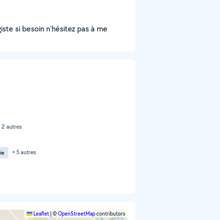
giste si besoin n'hésitez pas à me
 2 autres
ie
+ 5 autres
Leaflet
|
©
OpenStreetMap
contributors