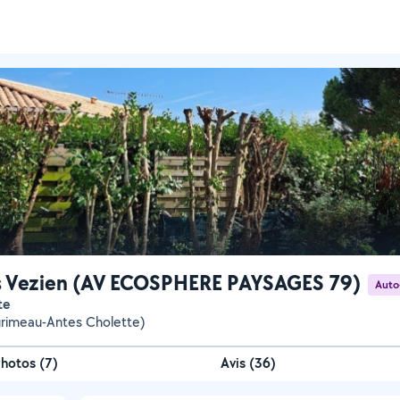
s Vezien (AV ECOSPHERE PAYSAGES 79)
Auto
te
urimeau-Antes Cholette)
Photos
(
7
)
Avis (36)