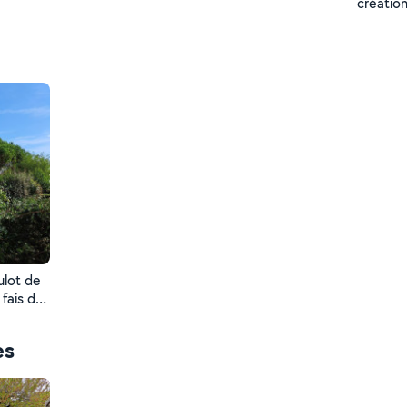
créatio
ulot de
 fais de
es