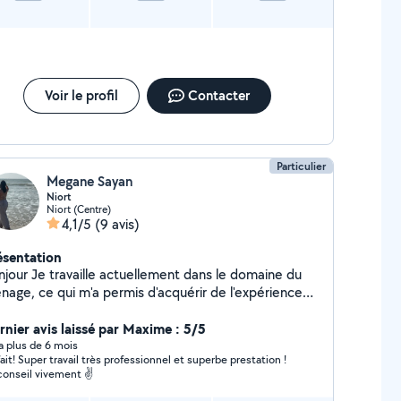
Voir le profil
Contacter
Particulier
Megane Sayan
Niort
Niort (Centre)
4,1/5
(9 avis)
ésentation
e actuellement dans le domaine du
nage, ce qui m'a permis d'acquérir de l'expérience
un vrai sens du détail. Je suis sérieuse, organisée et
 le travail bien fait. Je recherche un complément
rnier avis laissé par Maxime : 5/5
 salaire et propose mes services pour le ménage, la
y a plus de 6 mois
fait! Super travail très professionnel et superbe prestation !
rde d'enfants, la garde d'animaux, et reste ouverte à
conseil vivement ✌️
es propositions. Toujours de bonne humeur et
le, vous pouvez compter sur moi ! N'hésitez pas à