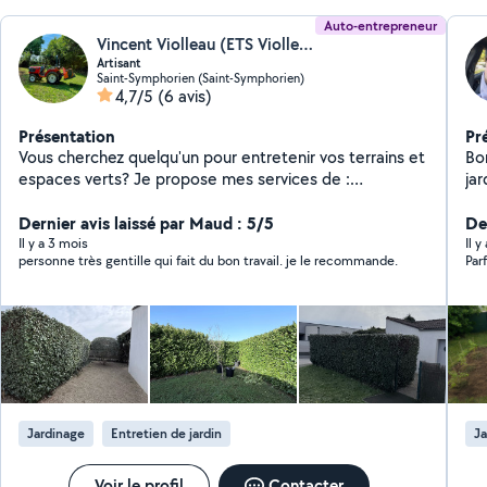
Auto-entrepreneur
Vincent Violleau (ETS Violleau)
Artisant
Saint-Symphorien (Saint-Symphorien)
4,7/5
(6 avis)
Présentation
Pr
Vous cherchez quelqu'un pour entretenir vos terrains et
Bo
espaces verts? Je propose mes services de :
ja
Broyage/débroussaillage de ronciers Tonte de prairies
an
ou terrains de loisirs Dessouchage Préparation de sols
Dernier avis laissé par Maud : 5/5
De
Nettoyage de vignes Remise en état intervention 30
Il y a 3 mois
Il y
personne très gentille qui fait du bon travail. je le recommande.
km autour de Niort Paiement possible en chèque
emploi service (CESU) déductible des impôts.
Contactez-moi en message privé pour en savoir plus ou
demander un devis gratuit ! Rapide Sérieux Local
Jardinage
Entretien de jardin
Ja
Voir le profil
Contacter