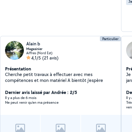
Ja
Particulier
Alain b
Magasinier
Aiffres (Nord Est)
4,1/5
(21 avis)
Présentation
Pr
Cherche petit travaux à effectuer avec mes
Je 
compétences et mon matériel A bientôt j'espère
jar
pe
Dernier avis laissé par Andrée : 2/5
j'a
De
tai
Il y a plus de 6 mois
Il 
Ne peut venir qu'en ma présence
Trè
ven
pas