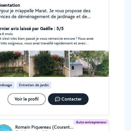
ésentation
njour je m'appelle Marat. Je vous propose des
rvices de déménagement de jardinage et de
ysagiste. Toute personne voulant plus de photo
écrire en message. Merci
nier avis laissé par Gaëlle : 5/5
 a 6 mois
t s’est très bien passé je vous remercie encore ! Vous avez
 très soigneux, vous avez travaillé rapidement et avec
icacité.
rdinage
Entretien de jardin
Voir le profil
Contacter
Auto-entrepreneur
Romain Piquereau (Courant R-Services à la personne)