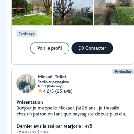
Jardinage
Voir le profil
Contacter
Particulier
Mickaël Trillet
Jardinier paysagiste
Niort (Baticoop)
4,2/5
(23 avis)
Présentation
Bonjour je m'appelle Mickael, j'ai 26 ans , je travaille
chez un patron en tant que paysagiste depuis plus d'un
an , je suis à la recherche de travaux en espace vert,
plantation, taillage de haies et arbre , tonte... Je serai
Dernier avis laissé par Marjorie : 4/5
ravie de répondre à vos attente et vos demande et
Il y a plus de 6 mois