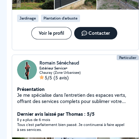
Jardinage
Plantation d'arbuste
Voir le profil
Contacter
Particulier
Romain Sénéchaud
Extérieur Service+
Chauray (Zone Urbanisee)
5/5
(5 avis)
Présentation
Je me spécialise dans l'entretien des espaces verts,
offrant des services complets pour sublimer votre
jardin et votre maison. Que ce soit pour la tonte de
pelouse, la taille d'arbustes, taille de haies...
Dernier avis laissé par Thomas : 5/5
Il y a plus de 6 mois
Tous c'est parfaitement bien passé. Je continuerai à faire appel
à ses services.