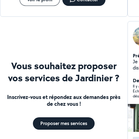
Pr
Je su
Vous souhaitez proposer
dis
,pose de
vos services de Jardinier ?
, s
Der
Il 
Éch
Inscrivez-vous et répondez aux demandes près
dés
de chez vous !
Proposer mes services