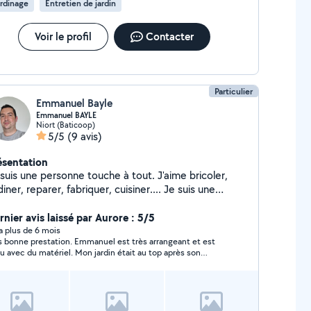
rdinage
Entretien de jardin
Voir le profil
Contacter
Particulier
Emmanuel Bayle
Emmanuel BAYLE
Niort (Baticoop)
5/5
(9 avis)
ésentation
suis une personne touche à tout. J'aime bricoler,
diner, reparer, fabriquer, cuisiner.... Je suis une
rsonne idéale pour tout type d'aides et de travaux et
i aussi pas mal de matériel pour bricoler, jardiner,
rnier avis laissé par Aurore : 5/5
ller, couper, poncer....
y a plus de 6 mois
s bonne prestation. Emmanuel est très arrangeant et est
u avec du matériel. Mon jardin était au top après son
sage