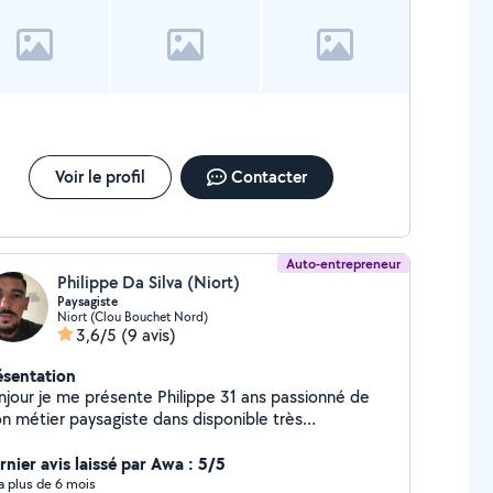
 contacter
Voir le profil
Contacter
Auto-entrepreneur
Philippe Da Silva (Niort)
Paysagiste
Niort (Clou Bouchet Nord)
3,6/5
(9 avis)
ésentation
njour je me présente Philippe 31 ans passionné de
n métier paysagiste dans disponible très
pidement bonne journée à vous
rnier avis laissé par Awa : 5/5
y a plus de 6 mois