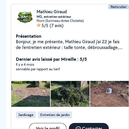
Particulier
Mathieu Giraud
MG, entretien extérieur
Niort (Surimeau-Antes Cholette)
5/5
(7 avis)
Présentation
Bonjour, je me présente, Mathieu Giraud j'ai 22 je fais
de l'entretien extérieur : taille tonte, débroussaillage,
abattage, entretien de terrain ,terrasse rognage de
souche, création de gazon. Je fais aussi du broyage
Dernier avis laissé par Mireille : 5/5
terrain taille de haie lamier épareuse ,bois de chauffage
Il y a 4 mois
serviable par rapport au tarif
je fais ce métier là depuis 6ans j'ai fait 3 ans
d'apprentissage secteur de Niort et les alentours
Jardinage
Entretien de jardin
Voir le profil
Contacter