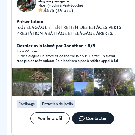
élagueur paysagiste
Niort (Moulin à Vent-Souche)
4,8/5
(39 avis)
Présentation
rudy ÉLAGAGE ET ENTRETIEN DES ESPACES VERTS
PRESTATION ABATTAGE ET ÉLAGAGE ARBRES
DÉMONTAGE PAR RÉTENTION ETÊTAGE TAILLE ET
ARRACHAGE DE HAIES DÉBROUSSAILLAGE TONTE
Dernier avis laissé par Jonathan : 5/5
PELOUSE RAMASSAGE DES FEUILLE NETTOYAGE
Il y a 22 jours
Rudy a élagué un arbre et désherbé la cour. Il a fait un travail
EXTÉRIEURE ÉVACUATION DES DÉCHETS VERT
très pro et méticuleux. Je n'hésiterais pas à refaire appel à lui.
TRAITEMENT TOITURE ANTI MOUSSE NETOYAGE
ALLÉ,TERRASSE,MURS,FAÇADE NETTOYAGE
GOUTTIÈRE POSSE DE CLÔTURE Grillage souple
Grillage rigide Accepte le paiement cesu
Jardinage
Entretien de jardin
Voir le profil
Contacter