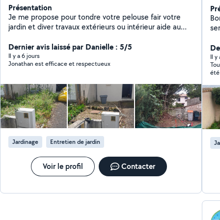
Présentation
Pr
Je me propose pour tondre votre pelouse fair votre
Bo
jardin et diver travaux extérieurs ou intérieur aide au
se
déménagement au autre si besoin technicien de toi
pa
pour détection dhamient traitement de toiture
Dernier avis laissé par Danielle : 5/5
m'
Der
demoussage nettoyage de gouttière
Il y a 6 jours
Il y
Jonathan est efficace et respectueux
Tou
été
eff
Jardinage
Entretien de jardin
Ja
Voir le profil
Contacter