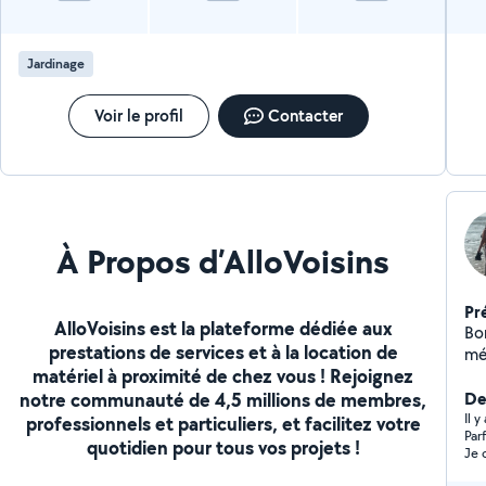
Jardinage
Voir le profil
Contacter
À Propos d’AlloVoisins
Pr
AlloVoisins est la plateforme dédiée aux
Bonjour Je travaill
prestations de services et à la location de
mé
matériel à proximité de chez vous ! Rejoignez
et 
notre communauté de 4,5 millions de membres,
j'aime
De
de
Il 
professionnels et particuliers, et facilitez votre
Par
ga
quotidien pour tous vos projets !
Je 
d'autr
fiab