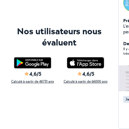
Pr
L'e
Nos utilisateurs nous
pe
pour vous. Jar
évaluent
(â
Der
Ser
Il 
trè
per
Cou
pre
pro
4,6/5
4,6/5
(e
Calculé à partir de 48731 avis
Calculé à partir de 66000 avis
pr
fam
vi
Ja
da