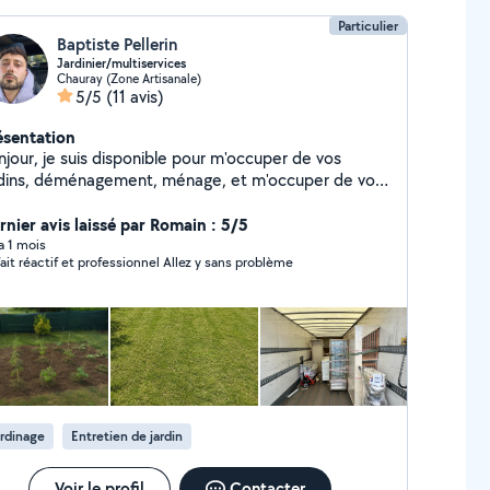
Particulier
Baptiste Pellerin
Jardinier/multiservices
Chauray (Zone Artisanale)
5/5
(11 avis)
ésentation
njour, je suis disponible pour m'occuper de vos
rdins, déménagement, ménage, et m'occuper de vos
imaux si besoin. Merci de me contacter.
rnier avis laissé par Romain : 5/5
 a 1 mois
Parfait réactif et professionnel Allez y sans problème
rdinage
Entretien de jardin
Voir le profil
Contacter