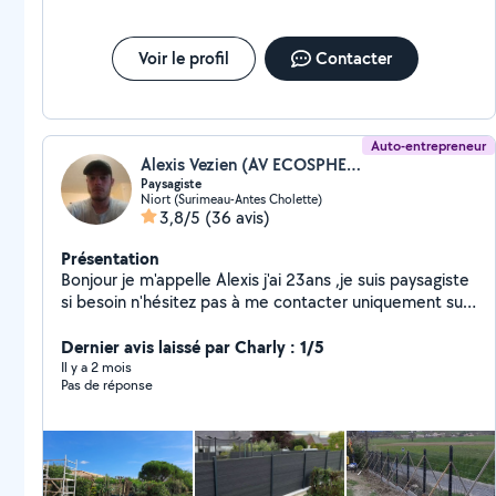
Voir le profil
Contacter
Auto-entrepreneur
Alexis Vezien (AV ECOSPHERE PAYSAGES 79)
Paysagiste
Niort (Surimeau-Antes Cholette)
3,8/5
(36 avis)
Présentation
Bonjour je m'appelle Alexis j'ai 23ans ,je suis paysagiste
si besoin n'hésitez pas à me contacter uniquement sur
devis
Dernier avis laissé par Charly : 1/5
Il y a 2 mois
Pas de réponse