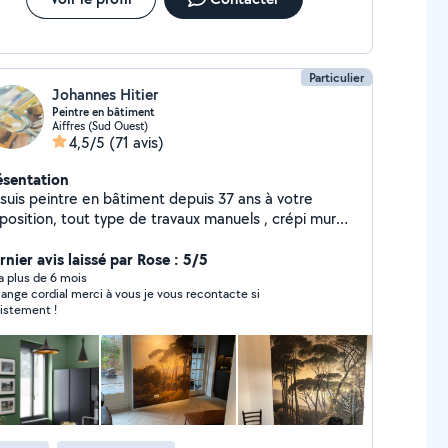
Particulier
Johannes Hitier
Peintre en bâtiment
Aiffres (Sud Ouest)
4,5/5
(71 avis)
ésentation
is peintre en bâtiment depuis 37 ans à votre
position, tout type de travaux manuels , crépi muret,
 tapisserie anti moussage de façade et toiture
ervice à la personne. Course ou livraison etc..
nier avis laissé par Rose : 5/5
y a plus de 6 mois
ange cordial merci à vous je vous recontacte si
istement !