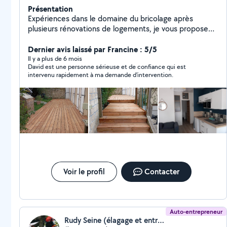
Présentation
Expériences dans le domaine du bricolage après
plusieurs rénovations de logements, je vous propose
mes services pour vos travaux d'intérieur et d'extérieur,
organisé, soigneux et ponctuel, je suis à votre
Dernier avis laissé par Francine : 5/5
disposition. J'étudie toutes propositions.
Il y a plus de 6 mois
David est une personne sérieuse et de confiance qui est
intervenu rapidement à ma demande d'intervention.
Voir le profil
Contacter
Auto-entrepreneur
Rudy Seine (élagage et entretien)