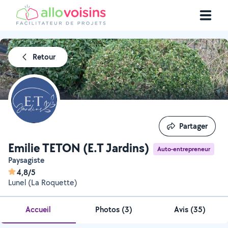
Retour
Partager
Partager
Emilie TETON (E.T Jardins)
Auto-entrepreneur
Paysagiste
4,8/5
Lunel (La Roquette)
Accueil
Photos
(
3
)
Avis (35)