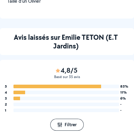
Taille d’un Olivier
Avis laissés sur Emilie TETON (E.T
Jardins)
4,8/5
Basé sur 35 avis
5
83%
4
11%
3
6%
2
-
1
-
Filtrer