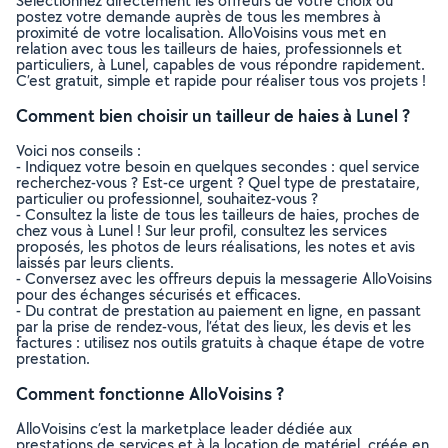
Sélectionnez directement les offreurs de votre choix ou
postez votre demande auprès de tous les membres à
proximité de votre localisation. AlloVoisins vous met en
relation avec tous les tailleurs de haies, professionnels et
particuliers, à Lunel, capables de vous répondre rapidement.
C’est gratuit, simple et rapide pour réaliser tous vos projets !
Comment bien choisir un tailleur de haies à Lunel ?
Voici nos conseils :
- Indiquez votre besoin en quelques secondes : quel service
recherchez-vous ? Est-ce urgent ? Quel type de prestataire,
particulier ou professionnel, souhaitez-vous ?
- Consultez la liste de tous les tailleurs de haies, proches de
chez vous à Lunel ! Sur leur profil, consultez les services
proposés, les photos de leurs réalisations, les notes et avis
laissés par leurs clients.
- Conversez avec les offreurs depuis la messagerie AlloVoisins
pour des échanges sécurisés et efficaces.
- Du contrat de prestation au paiement en ligne, en passant
par la prise de rendez-vous, l’état des lieux, les devis et les
factures : utilisez nos outils gratuits à chaque étape de votre
prestation.
Comment fonctionne AlloVoisins ?
AlloVoisins c’est la marketplace leader dédiée aux
prestations de services et à la location de matériel, créée en