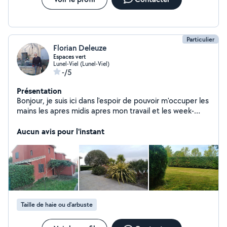
Particulier
Florian Deleuze
Espaces vert
Lunel-Viel (Lunel-Viel)
-/5
Présentation
Bonjour, je suis ici dans l'espoir de pouvoir m'occuper les
mains les apres midis apres mon travail et les week-
ends. J'aime m'occuper des végétaux et le travail bien
fait. Je peux tailler les haies et arbustes, rabattre et
Aucun avis pour l'instant
élaguer de petits arbres, passer la debrouisailleuse
etc... avec l'evacuation bien-sûr ! Pationné de ces petits
boulots ! Accompagné de mon frère ! Je peux aussi
aider a transporter des objets avec mon fourgon. Merci
de la lecture, à bientôt et bonne journée ! Florian
Taille de haie ou d'arbuste