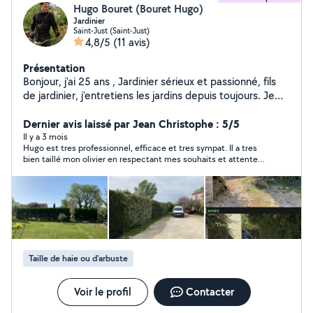
Hugo Bouret (Bouret Hugo)
Jardinier
Saint-Just (Saint-Just)
4,8/5
(11 avis)
Présentation
Bonjour, j'ai 25 ans , Jardinier sérieux et passionné, fils
de jardinier, j'entretiens les jardins depuis toujours. Je
vous propose mes services pour garder votre jardin
propre, entretenu et agréable toute l'année. Mes
Dernier avis laissé par Jean Christophe : 5/5
services : Tonte de pelouse Taille de haies et arbustes
Il y a 3 mois
Hugo est tres professionnel, efficace et tres sympat. Il a tres
Entretien complet du jardin Nettoyage de massifs et
bien taillé mon olivier en respectant mes souhaits et attentes .
parterres Débroussaillage Coupe et entretien d'arbres
Je vous recommande vraiment Hugo pour vos prochains
Travail soigné Matériel professionnel Intervention rapide
besoins.
Secteur : Mauguio et 30/35 km autour. Devis gratuit
contactez-moi facilement par message. Au plaisir de
m'occuper de votre jardin Hugo B.
Taille de haie ou d'arbuste
Voir le profil
Contacter