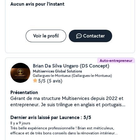
Aucun avis pour l'instant
Voir le profil
Contacter
Auto-entrepreneur
Brian Da Silva Ungaro (DS Concept)
Multiservices Global Solutions
Gallargues-le-Montueux (Gallargues-le-Montueux)
5/5
(5 avis)
Présentation
Gérant de ma structure Multiservices depuis 2022 et
entrepreneur. Je suis trilingue en anglais et portugais
quelques notions d'italien également. Je peux faire
bénéficiez de 50% de crédit d'impôts. entretiens des
Dernier avis laissé par Laurence : 5/5
terrasses en bois exotiques, saturateurs. Pose de
Il y a 9 jours
Très belle expérience professionnelle ! Brian est méticuleux,
parquets, revêtements de sols pvc, plinthes, terrasses
efficace et de très bons conseils dans la rénovation intérieure
extérieurs, nettoyages sols extérieurs Haute Pression,
et extérieure.