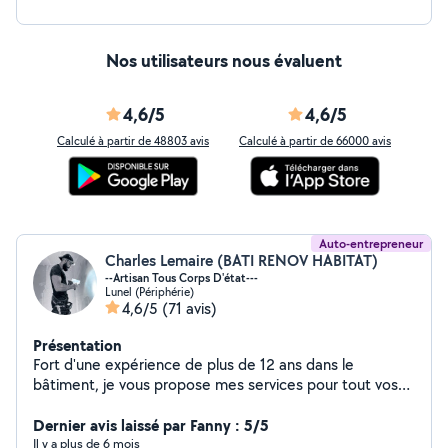
Nos utilisateurs nous évaluent
4,6/5
4,6/5
Calculé à partir de 48803 avis
Calculé à partir de 66000 avis
Auto-entrepreneur
Charles Lemaire (BATI RENOV HABITAT)
--Artisan Tous Corps D'état---
Lunel (Périphérie)
4,6/5
(71 avis)
Présentation
Fort d'une expérience de plus de 12 ans dans le
bâtiment, je vous propose mes services pour tout vos
projets. Spécialisé dans la Construction/Rénovation
Tous Corps D'état. Aménagement Intérieur & Extérieur.
Dernier avis laissé par Fanny : 5/5
Rénovation Cuisine & Bain. Électricité & Plomberie.
Il y a plus de 6 mois