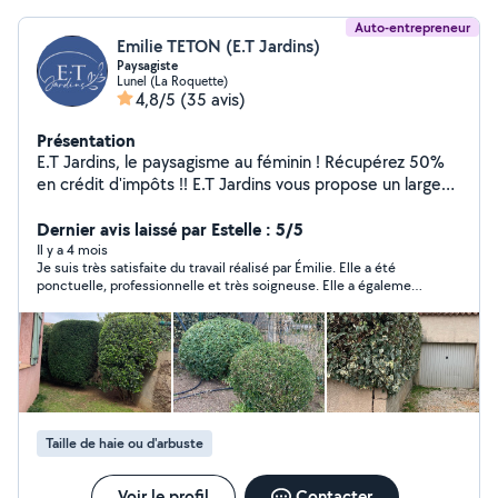
Auto-entrepreneur
Emilie TETON (E.T Jardins)
Paysagiste
Lunel (La Roquette)
4,8/5
(35 avis)
Présentation
E.T Jardins, le paysagisme au féminin ! Récupérez 50%
en crédit d'impôts !! E.T Jardins vous propose un large
choix de services et toujours en mettant la qualité en
priorité. Titulaire d'un CAP Paysagiste, j'ai 29 ans et
Dernier avis laissé par Estelle : 5/5
j'habite à Lunel. Je propose mes services pour
Il y a 4 mois
Je suis très satisfaite du travail réalisé par Émilie. Elle a été
l'entretien et la création d'espaces verts. Je suis outillée
ponctuelle, professionnelle et très soigneuse. Elle a également
et je propose des tarifs horaires ou forfaitaire. Je suis
pris le temps de me donner des conseils d’entretien. Je
disponible pour un entretien régulier ou occasionnel. Je
recommande vivement ses services !
reste à l'écoute de vos attentes.
Taille de haie ou d'arbuste
Voir le profil
Contacter