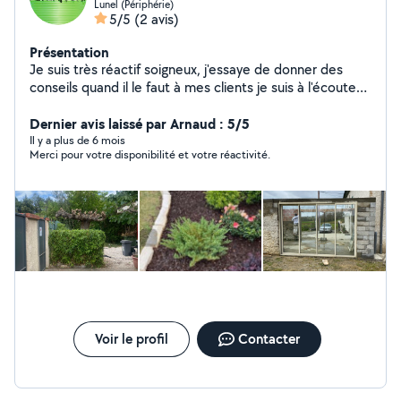
Lunel (Périphérie)
5/5
(2 avis)
Présentation
Je suis très réactif soigneux, j'essaye de donner des
conseils quand il le faut à mes clients je suis à l'écoute
de mes clients j'aime mon métier n'hésitez pas à me
contacter pour un conseil ou pour un devis. Je reste à
Dernier avis laissé par Arnaud : 5/5
votre disponibilité.
Il y a plus de 6 mois
Merci pour votre disponibilité et votre réactivité.
Voir le profil
Contacter