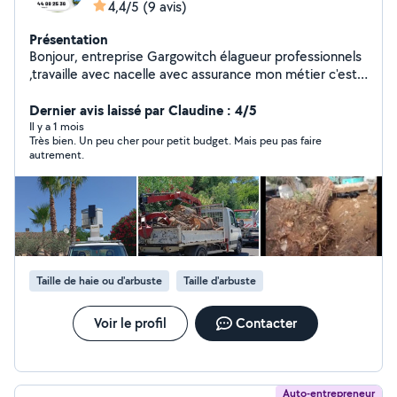
4,4/5
(9 avis)
Présentation
Bonjour, entreprise Gargowitch élagueur professionnels
,travaille avec nacelle avec assurance mon métier c'est
ma passion très respectueux travaille très propre et
sérieux tarif avantageux .
Dernier avis laissé par Claudine : 4/5
Il y a 1 mois
Très bien. Un peu cher pour petit budget. Mais peu pas faire
autrement.
Taille de haie ou d'arbuste
Taille d'arbuste
Voir le profil
Contacter
Auto-entrepreneur