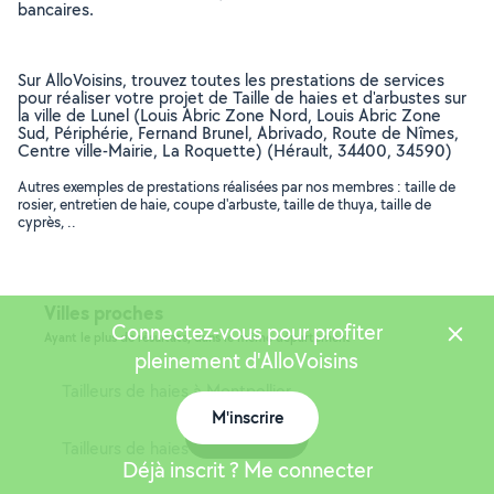
bancaires.
Sur AlloVoisins, trouvez toutes les prestations de services
pour réaliser votre projet de Taille de haies et d'arbustes sur
la ville de Lunel (Louis Abric Zone Nord, Louis Abric Zone
Sud, Périphérie, Fernand Brunel, Abrivado, Route de Nîmes,
Centre ville-Mairie, La Roquette) (Hérault, 34400, 34590)
Autres exemples de prestations réalisées par nos membres : taille de
rosier, entretien de haie, coupe d'arbuste, taille de thuya, taille de
cyprès, ..
Villes proches
Connectez-vous pour profiter
Ayant le plus de résultats, dans le même département
pleinement d'AlloVoisins
Tailleurs de haies à Montpellier
M'inscrire
Carte
Tailleurs de haies à Béziers
Déjà inscrit ? Me connecter