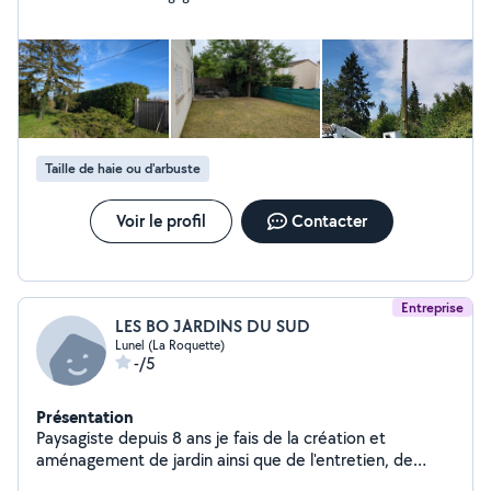
extérieurs Je suis sérieux, bien équipé et je fais toujours
en sorte de laisser un chantier propre Si vous avez un
projet ou besoin d'un coup de main, n'hésitez pas à me
contacter, je réponds rapidement !
Taille de haie ou d'arbuste
Voir le profil
Contacter
Entreprise
LES BO JARDINS DU SUD
Lunel (La Roquette)
-/5
Présentation
Paysagiste depuis 8 ans je fais de la création et
aménagement de jardin ainsi que de l'entretien, de
l'élagage et abattage d'arbre.