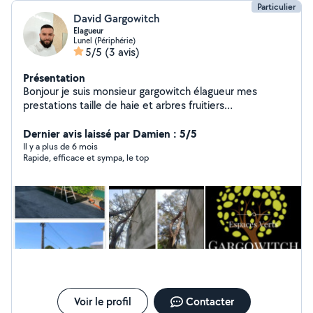
Particulier
David Gargowitch
Elagueur
Lunel (Périphérie)
5/5
(3 avis)
Présentation
Bonjour je suis monsieur gargowitch élagueur mes
prestations taille de haie et arbres fruitiers
débroussaillage je suis aussi spécialisé dans l'abattage
d'arbre difficile je suis équipé d'un camion benne grue
Dernier avis laissé par Damien : 5/5
pour les évacuations des végétaux je suis aussi équipé
Il y a plus de 6 mois
Rapide, efficace et sympa, le top
d'un camion nacelle pour les hauteurs je suis équipé de
tout mon matériel style pour plus de renseignements
me contacter directement merci cordialement David
Voir le profil
Contacter