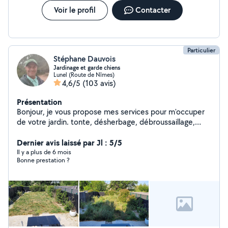
Voir le profil
Contacter
Particulier
Stéphane Dauvois
Jardinage et garde chiens
Lunel (Route de Nîmes)
4,6/5
(103 avis)
Présentation
Bonjour, je vous propose mes services pour m'occuper
de votre jardin. tonte, désherbage, débroussaillage,
taille de haie et d'arbustes, petit élagage, évacuation
des déchets... merci
Dernier avis laissé par Jl : 5/5
Il y a plus de 6 mois
Bonne prestation ?