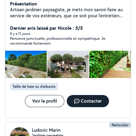
Présentation
Artisan jardinier paysagiste, je mets mon savoir-faire au
service de vos extérieurs, que ce soit pour l'entretien
régulier ou l'aménagement de votre jardin. Sérieux,
ponctuel et à l'écoute, je vous propose un travail soigné,
Dernier avis laissé par Nicole : 5/5
adapté à vos besoins et à votre budget. Pour plus de
Il y a 11 jours
Personne ponctuelle, professionnelle et sympathique. Je
détails, n'hésitez pas à aller voir ma page Google,
recommande fortement.
Facebook et Instagram. Cordialement BC PAYSAGE
LUNEL
Taille de haie ou d'arbuste
Voir le profil
Contacter
Particulier
Ludovic Marin
Jardinier paysagiste