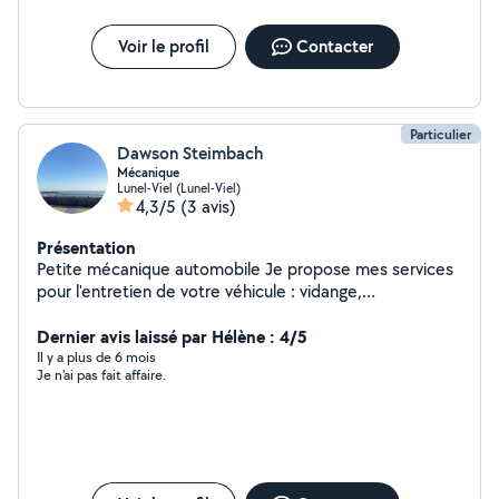
une touche finale élégante Mon objectif est de créer
des espaces extérieurs qui reflètent votre style et qui
Voir le profil
Contacter
vous permettent de profiter pleinement de la beauté
de la nature. Faites moi confiance pour réaliser vos
projets de jardin et d'aménagement extérieur.
Contactez-moi dès maintenant pour une consultation
Particulier
gratuite !
Dawson Steimbach
Mécanique
Lunel-Viel (Lunel-Viel)
4,3/5
(3 avis)
Présentation
Petite mécanique automobile Je propose mes services
pour l'entretien de votre véhicule : vidange,
remplacement de filtres, batterie, ampoules et autres
petits travaux. Travail sérieux, tarifs raisonnables.
Dernier avis laissé par Hélène : 4/5
Contactez-moi pour plus d'informations.
Il y a plus de 6 mois
Je n'ai pas fait affaire.