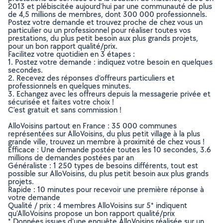
2013 et plébiscitée aujourd’hui par une communauté de plus
de 4,5 millions de membres, dont 300 000 professionnels.
Postez votre demande et trouvez proche de chez vous un
particulier ou un professionnel pour réaliser toutes vos
prestations, du plus petit besoin aux plus grands projets,
pour un bon rapport qualité/prix.
Facilitez votre quotidien en 3 étapes :
1. Postez votre demande : indiquez votre besoin en quelques
secondes.
2. Recevez des réponses d’offreurs particuliers et
professionnels en quelques minutes.
3. Echangez avec les offreurs depuis la messagerie privée et
sécurisée et faites votre choix !
C’est gratuit et sans commission !
AlloVoisins partout en France : 35 000 communes
représentées sur AlloVoisins, du plus petit village à la plus
grande ville, trouvez un membre à proximité de chez vous !
Efficace : Une demande postée toutes les 10 secondes, 3.6
millions de demandes postées par an
Généraliste : 1 250 types de besoins différents, tout est
possible sur AlloVoisins, du plus petit besoin aux plus grands
projets.
Rapide : 10 minutes pour recevoir une première réponse à
votre demande
Qualité / prix : 4 membres AlloVoisins sur 5* indiquent
qu’AlloVoisins propose un bon rapport qualité/prix
* Données issues d’une enquête AlloVoisins réalisée sur un