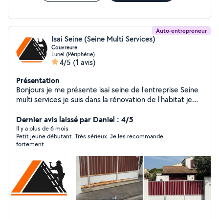
Auto-entrepreneur
Isai Seine (Seine Multi Services)
Couvreure
Lunel (Périphérie)
4/5
(1 avis)
Présentation
Bonjours je me présente isai seine de l'entreprise Seine
multi services je suis dans la rénovation de l'habitat je
fait également des travaux de maçonnerie et entretien
de jardin taillage de haie , abattement d'arbres etc et
Dernier avis laissé par Daniel : 4/5
également dans le nettoyage de
Il y a plus de 6 mois
Petit jeune débutant. Très sérieux. Je les recommande
toiture,façades,dallages,muret avec déplacement et
fortement
devis gratuit