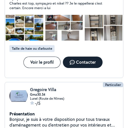
Charles est top, sympa,pro et nikel ?? Je le rappellerai c'est
Dépannage Électroménager, Électricité & Plomberie,
certain. Encore merci a lui
Serrurerie. Professionnel Devis gratuit Décennale
Sérieux Méticuleux Soigné Book photos sur demande Je
reste à disposition pour tout vos projets. A bientôt pour
de nouveaux travaux. Cordialement Charles.
Taille de haie ou d'arbuste
Voir le profil
Contacter
Particulier
Gregoire Villa
Gmz30.34
Lunel (Route de Nîmes)
-/5
Présentation
Bonjour, je suis à votre disposition pour tous travaux
d'aménagement ou d'entretien pour vos intérieurs et