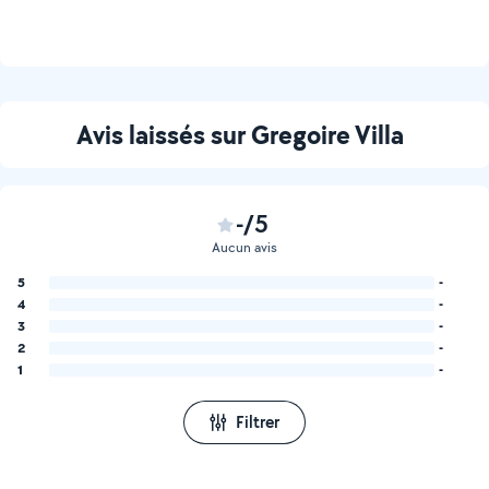
Avis laissés sur Gregoire Villa
-/5
Aucun avis
5
-
4
-
3
-
2
-
1
-
Filtrer