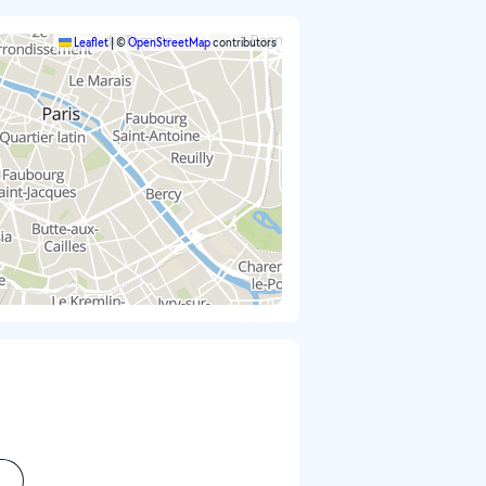
Leaflet
|
©
OpenStreetMap
contributors