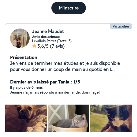
M'inscrire
Particulier
Jeanne Maudet
Amie des animaux
Levallois-Perret (Trezel 3)
3,6/5
(7 avis)
Présentation
Je viens de terminer mes études et je suis disponible
pour vous donner un coup de main au quotidien !
Passionnée par les animaux et propriétaire moi-même,
je propose mes services pour garder vos compagnons à
Dernier avis laissé par Tania : 1/5
quatre pattes (chiens, chats, NAC), que ce soit à votre
Il y a plus de 6 mois
Jeanne n'a jamais répondu à ma demande. dommage!
domicile ou en promenade. Sérieuse, attentionnée et
de confiance, je peux également aider pour d'autres
petits services (plantes, courses, aide ponctuelle).
N'hésitez pas à me contacter, je serai ravie de vous
rendre service !