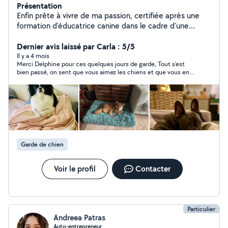
Présentation
Enfin prête à vivre de ma passion, certifiée après une
formation d'éducatrice canine dans le cadre d'une
reconversion à l'âge de 50 ans, je vous propose de
prendre soin de vos loulous pendant vos absences, pour
Dernier avis laissé par Carla : 5/5
des promenades ou du gardiennage. A mon domicile
Il y a 4 mois
Merci Delphine pour ces quelques jours de garde, Tout s'est
dans sa totalité, ils passeront du bon temps entre
bien passé, on sent que vous aimez les chiens et que vous en
câlins, siestes et promenades sans oublier qu'ils
prenez soin. A bientot !
deviendront très certainement les meilleurs copains, de
mes 2 petits carlins chaleureux, joueurs et bien
éduqués. Disponible pour répondre à toutes vos
questions ou interrogations et même de vos craintes
pour confier vos petites boules de poils à une inconnue,
n'hésitez pas à me contacter parmail. Votre future pett-
Garde de chien
sitter ;-) Delphine.
Voir le profil
Contacter
Particulier
Andreea Patras
Auto-entrepreneur