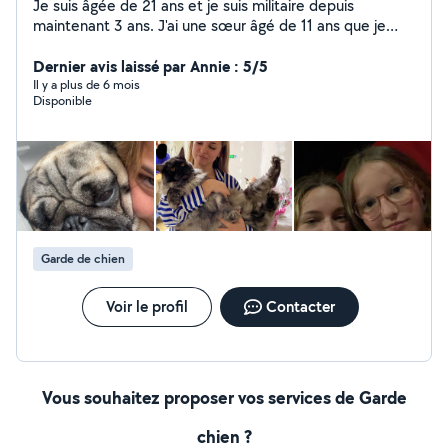
Je suis âgée de 21 ans et je suis militaire depuis
maintenant 3 ans. J'ai une sœur âgé de 11 ans que je
garde très souvent. Je suis de ce fait mature et apte à
m'occuper d'enfants, petits comme plus âgés. Par
Dernier avis laissé par Annie : 5/5
ailleurs, j'ai toujours vécu avec des animaux, je suis une
Il y a plus de 6 mois
Disponible
grande amoureuse des chiens et des chats. Je suis
mature et autonome, je vis seule, c'est ainsi que je
propose mes services.
Garde de chien
Voir le profil
Contacter
Vous souhaitez proposer vos services de Garde
chien ?