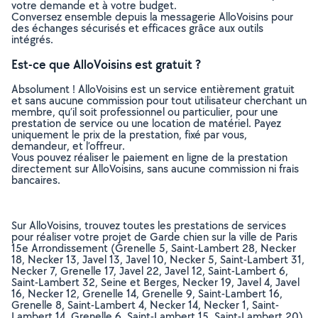
votre demande et à votre budget.
Conversez ensemble depuis la messagerie AlloVoisins pour
des échanges sécurisés et efficaces grâce aux outils
intégrés.
Est-ce que AlloVoisins est gratuit ?
Absolument ! AlloVoisins est un service entièrement gratuit
et sans aucune commission pour tout utilisateur cherchant un
membre, qu’il soit professionnel ou particulier, pour une
prestation de service ou une location de matériel. Payez
uniquement le prix de la prestation, fixé par vous,
demandeur, et l’offreur.
Vous pouvez réaliser le paiement en ligne de la prestation
directement sur AlloVoisins, sans aucune commission ni frais
bancaires.
Sur AlloVoisins, trouvez toutes les prestations de services
pour réaliser votre projet de Garde chien sur la ville de Paris
15e Arrondissement (Grenelle 5, Saint-Lambert 28, Necker
18, Necker 13, Javel 13, Javel 10, Necker 5, Saint-Lambert 31,
Necker 7, Grenelle 17, Javel 22, Javel 12, Saint-Lambert 6,
Saint-Lambert 32, Seine et Berges, Necker 19, Javel 4, Javel
16, Necker 12, Grenelle 14, Grenelle 9, Saint-Lambert 16,
Grenelle 8, Saint-Lambert 4, Necker 14, Necker 1, Saint-
Lambert 14, Grenelle 6, Saint-Lambert 15, Saint-Lambert 20)