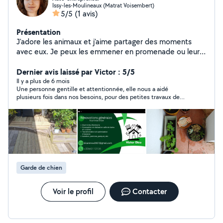
Issy-les-Moulineaux (Matrat Voisembert)
5/5
(1 avis)
Présentation
J'adore les animaux et j'aime partager des moments
avec eux. Je peux les emmener en promenade ou leur
rendre visite (je ne peux pas en garder chez moi en
appartement). Je pourrais également vous aider à
Dernier avis laissé par Victor : 5/5
arroser vos plantes d'intérieur si vous partez en
Il y a plus de 6 mois
Une personne gentille et attentionnée, elle nous a aidé
vacances, ou encore faire quelques courses pour vous.
plusieurs fois dans nos besoins, pour des petites travaux de
jardinage, garder nos amis les chiens, chercher les enfants à
l'école. En plus elle a un petit charmant accent de Roumanie :)
et s'exprime mieux en anglais.
Garde de chien
Voir le profil
Contacter