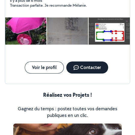
sortie culturelle... J'aime aussi beaucoup les animaux,
Il y a plus de 6 mois
Transaction parfaite. Je recommande Mélanie.
alors je propose mes services de pet sitter depuis 10
ans maintenant.
Voir le profil
Contacter
Réalisez vos Projets !
Gagnez du temps : postez toutes vos demandes
publiques en un clic.