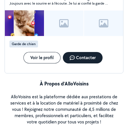
motivée, je m'adapte à vos besoins pour vous faciliter la
,toujours avec le sourire er à l’écoute. Je lui ai confié la garde de
vie.
mon chien pendant plusieurs jour, rien à dire : rapide et
efficace Je suis vraiment satisfait et je recommande vrmt si
vous chercher qlq de confiance
Garde de chien
Voir le profil
Contacter
À Propos d’AlloVoisins
AlloVoisins est la plateforme dédiée aux prestations de
services et à la location de matériel à proximité de chez
vous ! Rejoignez notre communauté de 4,5 millions de
membres, professionnels et particuliers, et facilitez
votre quotidien pour tous vos projets !