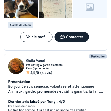
Garde de chien
Voir le profil
Contacter
Particulier
Guila Vanel
Pet sitting & garde d’enfants
Paris (Epinettes 6)
4,8/5
(4 avis)
Présentation
Bonjour Je suis sérieuse, volontaire et attentionnée.
Animaux : garde, promenades et câlins garantis. Enfants
: expérience en garde et accompagnement après
l'école. Personnes âgées : compagnie, échanges et aide
Dernier avis laissé par Tony : 4/5
dans les petites tâches du quotidien. Disponible et
Il y a plus de 6 mois
De très bon service ! Guila est une personne très gentille