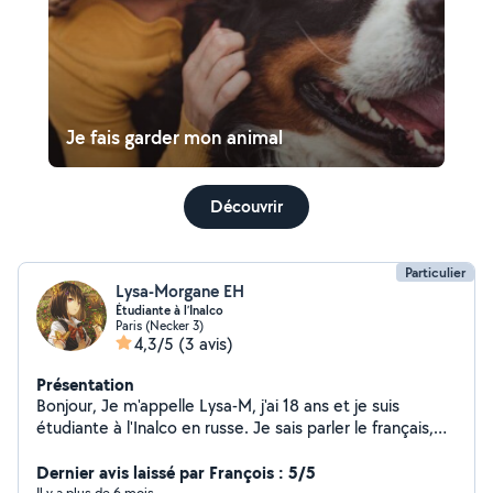
Je fais garder mon animal
Découvrir
Particulier
Lysa-Morgane EH
Étudiante à l’Inalco
Paris (Necker 3)
4,3/5
(3 avis)
Présentation
Bonjour, Je m'appelle Lysa-M, j'ai 18 ans et je suis
étudiante à l'Inalco en russe. Je sais parler le français,
l'anglais et l'espagnol. Je suis assez disponible. Je suis
motivée, dynamique, souriante et j'apprends vite. Merci
Dernier avis laissé par François : 5/5
Il y a plus de 6 mois