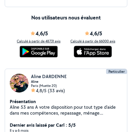
Nos utilisateurs nous évaluent
4,6/5
4,6/5
Calculé à partir de 48731 avis
Calculé à partir de 66000 avis
Particulier
Aline DARDENNE
Aline
Paris (Muette 20)
4,8/5
(33 avis)
Présentation
Aline 53 ans A votre disposition pour tout type d'aide
dans mes compétences, repassage, ménage
particulièrement si vous cherchez quelqu'un de
consciencieux appliqué et méticuleux
Dernier avis laissé par Carl : 5/5
Il y a 6 mois