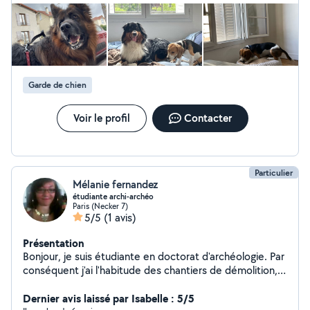
Garde de chien
Voir le profil
Contacter
Particulier
Mélanie fernandez
étudiante archi-archéo
Paris (Necker 7)
5/5
(1 avis)
Présentation
Bonjour, je suis étudiante en doctorat d'archéologie. Par
conséquent j'ai l'habitude des chantiers de démolition,
restauration, entretient d'espace vert (tondre,
désherbage, arrosage, planter...), déménagement,
Dernier avis laissé par Isabelle : 5/5