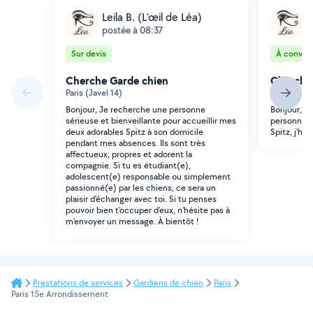
Leila B. (L’œil de Léa)
L
postée à 08:37
p
Sur devis
À conveni
Cherche Garde chien
Cherche
Paris (Javel 14)
Paris (Javel
Bonjour, Je recherche une personne
Bonjour, Je
sérieuse et bienveillante pour accueillir mes
personne s
deux adorables Spitz à son domicile
Spitz, j'hab
pendant mes absences. Ils sont très
affectueux, propres et adorent la
compagnie. Si tu es étudiant(e),
adolescent(e) responsable ou simplement
passionné(e) par les chiens, ce sera un
plaisir d'échanger avec toi. Si tu penses
pouvoir bien t'occuper d'eux, n'hésite pas à
m'envoyer un message. À bientôt !
Prestations de services
Gardiens de chien
Paris
Paris 15e Arrondissement