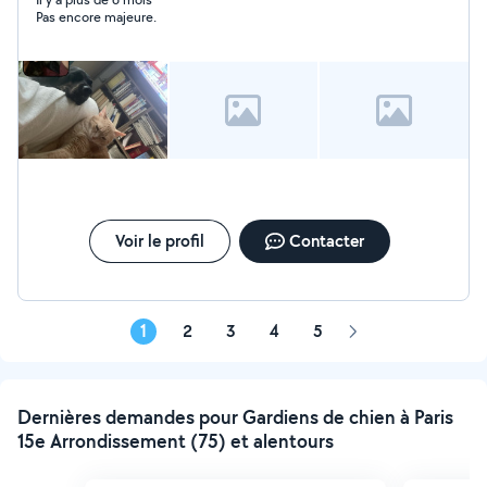
d'avoir lu !
Pas encore majeure.
Voir le profil
Contacter
1
2
3
4
5
Page
suivante
Dernières demandes pour Gardiens de chien à Paris
15e Arrondissement (75) et alentours