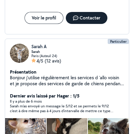
Voir le profil
Contacter
Particulier
Sarah A
Sarah
Paris (Auteuil 24)
4/5
(12 avis)
Présentation
Bonjour j'utilise régulièrement les services d ´allo voisin
et je propose des services de garde de chiens pendant
vos vacances sur la région parisienne.
Dernier avis laissé par Hager : 1/5
Il y a plus de 6 mois
Sarah m'as envoyé un message le 5/12 et se permets le 9/12
c'est à dire même pas à 4 jours d'intervalle de mettre ce type
de commentaire...Vous savez les gens travaillent, ont des
engagements... Merci ca montre que vous n'êtes pas le type de
personne avec qui je souhaite faire affaire. Bonne continuation