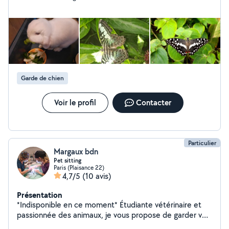
aux domiciles des personnes et garder plusieurs fois
des:Chiens, chats,lapins,cochon d inde,tortue... De plus,
j ai le diplôme d assistante vétérinaire option NAC.Je
garde un animal à la fois ou plusieurs si même
propriétaire.Si vous êtes intéressez vous pouvez me
contactez par le site merci et peut être à bientôt
Sophie.
Garde de chien
Voir le profil
Contacter
Particulier
Margaux bdn
Pet sitting
Paris (Plaisance 22)
4,7/5
(10 avis)
Présentation
*Indisponible en ce moment* Étudiante vétérinaire et
passionnée des animaux, je vous propose de garder vos
petits compagnons NACs, chiens/chats durant les