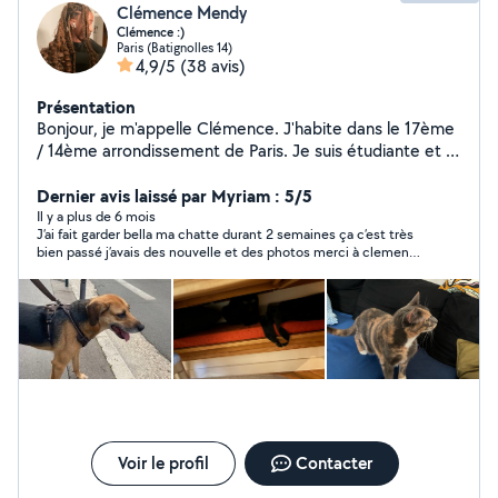
confiance. Disponibilités ponctuelles ou sur quelques
Clémence Mendy
semaines selon vos besoins. Etude du tarif en fonction
Clémence :)
Paris (Batignolles 14)
des demandes. Au plaisir d'échanger
4,9/5
(38 avis)
Présentation
Bonjour, je m'appelle Clémence. J'habite dans le 17ème
/ 14ème arrondissement de Paris. Je suis étudiante et je
suis à la recherche de petits jobs rémunérés. J'ai une
grande expérience avec les enfants, les chats et les
Dernier avis laissé par Myriam : 5/5
chiens. Mon père et moi pouvons garder vos chats à
Il y a plus de 6 mois
J’ai fait garder bella ma chatte durant 2 semaines ça c’est très
mon domicile, ou je pourrai leur rendre visite chez vous.
bien passé j’avais des nouvelle et des photos merci à clemence
Je vous enverrai de belles photos d'eux. Je suis
et son gentil papa 🧓
disponible dès maintenant ! N'hésitez pas à me
contacter directement. Bonne journée à vous :)
Voir le profil
Contacter