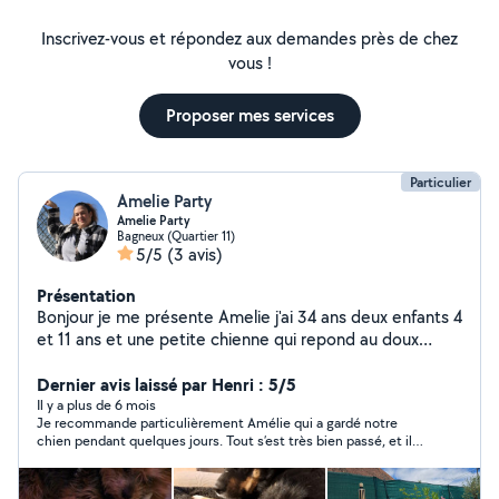
Inscrivez-vous et répondez aux demandes près de chez
vous !
Proposer mes services
Particulier
Amelie Party
Amelie Party
Bagneux (Quartier 11)
5/5
(3 avis)
Présentation
Bonjour je me présente Amelie j'ai 34 ans deux enfants 4
et 11 ans et une petite chienne qui repond au doux
prénom de Moon. Je suis disponible pour garder vos
toutous à mon domicile. Ils doivent être vacciné,
Dernier avis laissé par Henri : 5/5
identifier et OK enfants et congénères. Il y'a
Il y a plus de 6 mois
Je recommande particulièrement Amélie qui a gardé notre
régulièrement quelqu'un chez moi donc vos toutous ne
chien pendant quelques jours. Tout s’est très bien passé, et il
resterons jamais seul très longtemps. N'hésitez pas à
était chez Amélie comme chez lui ! Nous n’hésite pas à
me contacter pour plus d'informations. Cordialement,
recommencer quand nous aurons besoin de quelqu’un pour le
Amelie
garder en région parisienne.