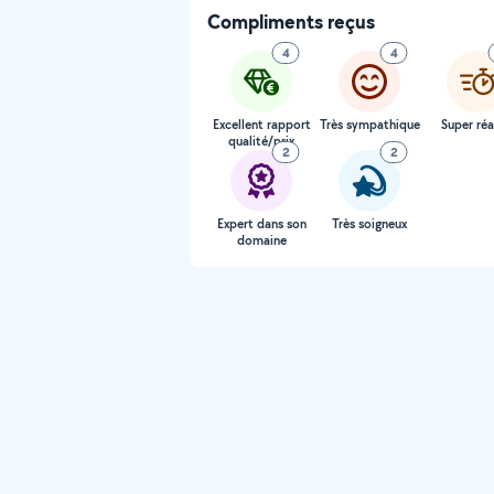
Compliments reçus
4
4
Excellent rapport
Très sympathique
Super réa
qualité/prix
2
2
Expert dans son
Très soigneux
domaine