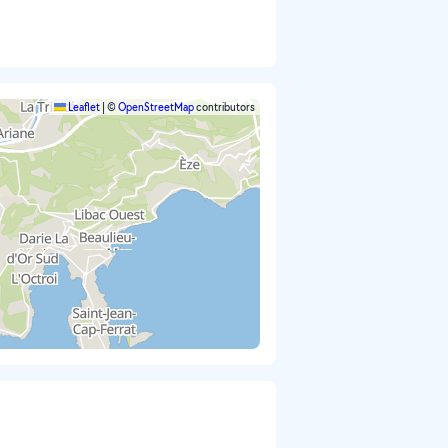
Leaflet
|
©
OpenStreetMap
contributors