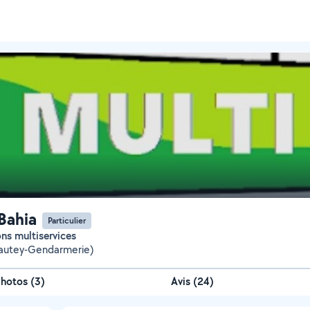
 Bahia
Particulier
ions multiservices
yautey-Gendarmerie)
Photos
(
3
)
Avis (24)