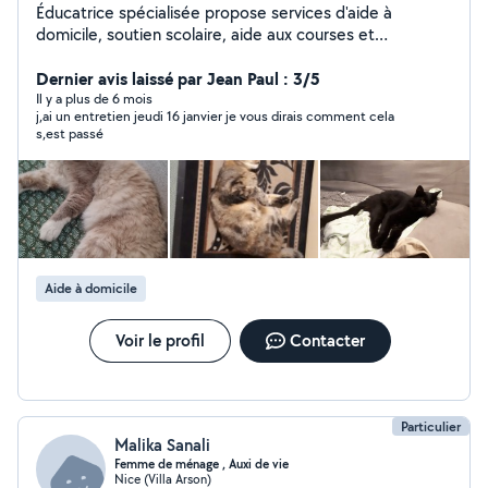
Éducatrice spécialisée propose services d'aide à
domicile, soutien scolaire, aide aux courses et
démarches administratives, dame de compagnie et CAT
SITTING.Patiente et à l'écoute, j'aime le contact et les
Dernier avis laissé par Jean Paul : 3/5
relations humaines et avec nos amis chats(présence
Il y a plus de 6 mois
j,ai un entretien jeudi 16 janvier je vous dirais comment cela
d'une heure minimum pour câlins, jeux, nourriture et
s,est passé
hygiène). Je me déplace facilement, en tram, bus ou
vélo. A bientôt!
Aide à domicile
Voir le profil
Contacter
Particulier
Malika Sanali
Femme de ménage , Auxi de vie
Nice (Villa Arson)