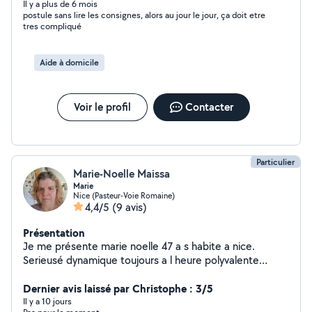
Il y a plus de 6 mois
postule sans lire les consignes, alors au jour le jour, ça doit etre
tres compliqué
Aide à domicile
Voir le profil
Contacter
Particulier
Marie-Noelle Maissa
Marie
Nice (Pasteur-Voie Romaine)
4,4/5
(9 avis)
Présentation
Je me présente marie noelle 47 a s habite a nice.
Serieusé dynamique toujours a l heure polyvalente
bonne motivation et s intégré rapidement au travail et
appliqué. Je recherche un poste d aide a la personne
Dernier avis laissé par Christophe : 3/5
ménagère baby située a nice et dans kes environs
Il y a 10 jours