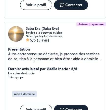
Voir le profil
Contacter
Auto-entrepreneur
Saba Eva (Saba Eva)
Service a la personne et bien
Nice (Lyautey-Gendarmerie)
5/5
(5 avis)
Présentation
Auto-entrepreneuse déclarée, je propose des services
de soutien à la personne et bien-être : aide à domicile,
compagnie, entretien du logement, et moments de
détente adaptés aux besoins de chacun(e). Sérieuse,
Dernier avis laissé par Gaëlle Marie : 5/5
douce et à l'écoute, je m'adapte à chaque situation
Il y a plus de 6 mois
Très sympa
avec bienveillance. Tarif : à partir de XX/h, facture
disponible. N'hésitez pas à me contacter pour plus
d'informations ou un premier échange.
Aide à domicile
Voir le profil
Contacter