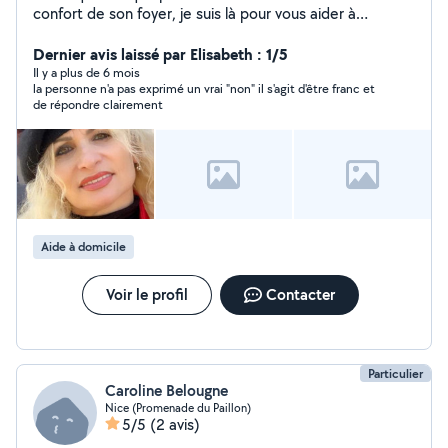
confort de son foyer, je suis là pour vous aider à
préserver votre autonomie et votre tranquillité. Vous
avez besoin d'une présence la nuit pour retrouver un
Dernier avis laissé par Elisabeth : 1/5
sommeil paisible, d'un accompagnement pour vos
Il y a plus de 6 mois
la personne n'a pas exprimé un vrai "non" il s'agit d'être franc et
courses ou vos rendez-vous, ou simplement d'un coup
de répondre clairement
de main au quotidien ? Fort de 15 ans d'expérience dans
l'assistance aux personnes âgées et l'aide à domicile,
j'accompagne chacun avec respect, écoute et
bienveillance. N'hésitez pas à me contacter je serai
heureuse de vous aider à rendre vos journées plus
sereines et agréables.
Aide à domicile
Voir le profil
Contacter
Particulier
Caroline Belougne
Nice (Promenade du Paillon)
5/5
(2 avis)