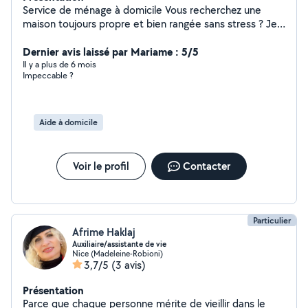
Service de ménage à domicile Vous recherchez une
maison toujours propre et bien rangée sans stress ? Je
suis une femme de ménage expérimentée, fiable et
méticuleuse, prête à vous simplifier la vie. Mes services
Dernier avis laissé par Mariame : 5/5
incluent : Nettoyage complet des pièces (sols,
Il y a plus de 6 mois
Impeccable ?
meubles, vitres, etc.) Entretien des cuisines et salles de
bain Gestion des poussières et petits rangements
Service personnalisé selon vos besoins Services
Flexibilité selon vos horaires Travail soigné et rapide
Aide à domicile
Voir le profil
Contacter
Particulier
Afrime Haklaj
Auxiliaire/assistante de vie
Nice (Madeleine-Robioni)
3,7/5
(3 avis)
Présentation
Parce que chaque personne mérite de vieillir dans le