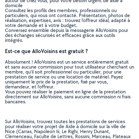
autour de chez vous, pour votre besoin urgent de aide à
domicile
Consultez les profils des membres, professionnels ou
particuliers, qui vous ont contacté. Présentation, photos de
réalisation, expertises, avis : trouvez l'offreur idéal, adapté à
votre demande et à votre budget.
Conversez ensemble depuis la messagerie AlloVoisins pour
des échanges sécurisés et efficaces grâce aux outils
intégrés.
Est-ce que AlloVoisins est gratuit ?
Absolument ! AlloVoisins est un service entièrement gratuit
et sans aucune commission pour tout utilisateur cherchant un
membre, qu’il soit professionnel ou particulier, pour une
prestation de service ou une location de matériel. Payez
uniquement le prix de la prestation, fixé par vous,
demandeur, et l’offreur.
Vous pouvez réaliser le paiement en ligne de la prestation
directement sur AlloVoisins, sans aucune commission ni frais
bancaires.
Sur AlloVoisins, trouvez toutes les prestations de services
pour réaliser votre projet de Aide à domicile sur la ville de
Nice (Carras, Napoleon Iii, Le Righi, Henry Dunant,
Clemenceau, Faculte de Lettres, Rossini, Marceau, Plateaux