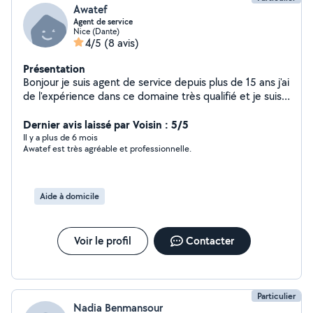
Awatef
Agent de service
Nice (Dante)
4/5
(8 avis)
Présentation
Bonjour je suis agent de service depuis plus de 15 ans j'ai
de l'expérience dans ce domaine très qualifié et je suis
une personne de confiance. Ayant également de
l'expérience auprès des personnes âgées je serais ravie
Dernier avis laissé par Voisin : 5/5
de vous aider.
Il y a plus de 6 mois
Awatef est très agréable et professionnelle.
Aide à domicile
Voir le profil
Contacter
Particulier
Nadia Benmansour