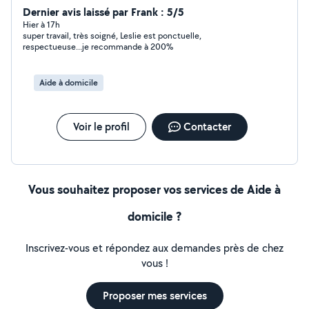
de votre intérieur comme si c'était le mien, en veillant à
Dernier avis laissé par Frank : 5/5
la propreté absolue de chaque pièce. Discrète et digne
Hier à 17h
super travail, très soigné, Leslie est ponctuelle,
de confiance, mon objectif est de vous décharger du
respectueuse...je recommande à 200%
quotidien pour vous permettre de retrouver une maison
saine, soignée et accueillante, l'esprit serein.
Aide à domicile
Voir le profil
Contacter
Vous souhaitez proposer vos services de Aide à
domicile ?
Inscrivez-vous et répondez aux demandes près de chez
vous !
Proposer mes services