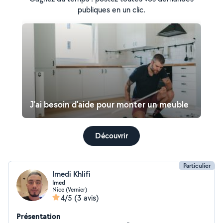
publiques en un clic.
J'ai besoin d'aide pour monter un meuble
Découvrir
Particulier
Imedi Khlifi
Imed
Nice (Vernier)
4/5
(3 avis)
Présentation