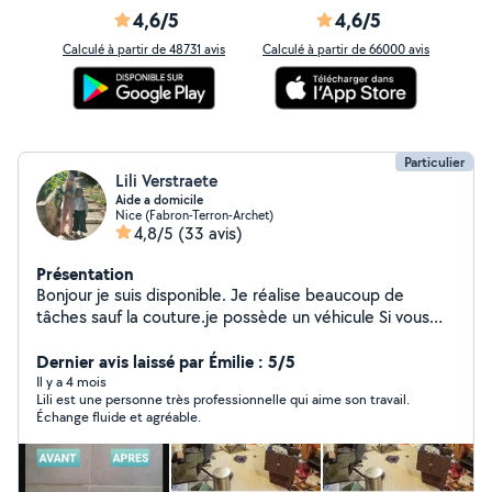
4,6/5
4,6/5
Calculé à partir de 48731 avis
Calculé à partir de 66000 avis
Particulier
Lili Verstraete
Aide a domicile
Nice (Fabron-Terron-Archet)
4,8/5
(33 avis)
Présentation
Bonjour je suis disponible. Je réalise beaucoup de
tâches sauf la couture.je possède un véhicule Si vous
êtes intéressé par mon annonce n'hésitez pas à me
contacter Merci d'avance
Dernier avis laissé par Émilie : 5/5
Il y a 4 mois
Lili est une personne très professionnelle qui aime son travail.
Échange fluide et agréable.