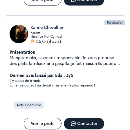
Particulier
Karine Chevallier
Karine
Nice (Le Piol-Cyrnos)
4,5/5
(4 avis)
Présentation
Mangez malin, savourez responsable Je vous propose
des plats familiaux anti gaspillage fait maison Ils pourront
être unique ou accompagnés d une entrée ou d un
dessert Pour rester dans « l ecoresponsable » chacun
Dernier avis laissé par Eda : 3/5
devra venir sur place avec son contenant Une page
Il y a plus de 6 mois
Échange correct au début mais elle n’a plus répondu !
Instagram est en cours pour un suivi journalier N hésitez
pas à me contacter pour plus de renseignements
Aide à domicile
Voir le profil
Contacter