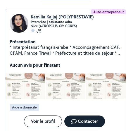
Auto-entrepreneur
Kamilia Kajjaj (POLYPRESTAVIE)
Interprète | assistante Adm
Nice (ACROPOLIS-XVe CORPS)
-/5
Présentation
* Interprétariat français-arabe * Accompagnement CAF,
CPAM, France Travail * Préfecture et titres de séjour *
Traduction de documents (non assermentés) * Cours
de langue * Aide aux démarches administratives *
Aucun avis pour l'instant
Accompagnement à des rendez-vous et déplacement *
Accompagnement | compagnie | aide aux repas à
domicile (seniors)
Aide à domicile
Voir le profil
Contacter