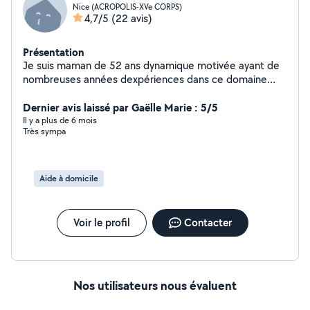
Nice (ACROPOLIS-XVe CORPS)
4,7/5
(22 avis)
Présentation
Je suis maman de 52 ans dynamique motivée ayant de
nombreuses années dexpériences dans ce domaine
disponible immédiatement restant à votre entière
disposition pour amples renseignements
Dernier avis laissé par Gaëlle Marie : 5/5
Il y a plus de 6 mois
Très sympa
Aide à domicile
Voir le profil
Contacter
Nos utilisateurs nous évaluent