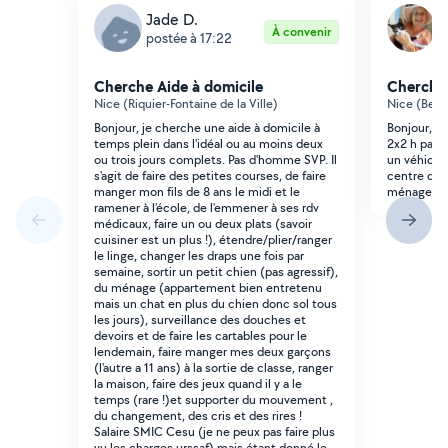
Jade D.
K
À convenir
postée à 17:22
p
Cherche Aide à domicile
Cherche 
Nice (Riquier-Fontaine de la Ville)
Nice (Bell
Bonjour, je cherche une aide à domicile à
Bonjour, J
temps plein dans l'idéal ou au moins deux
2x2 h par 
ou trois jours complets. Pas d'homme SVP. Il
un véhicul
s'agit de faire des petites courses, de faire
centre de 
manger mon fils de 8 ans le midi et le
ménage, co
ramener à l'école, de l'emmener à ses rdv
médicaux, faire un ou deux plats (savoir
cuisiner est un plus !), étendre/plier/ranger
le linge, changer les draps une fois par
semaine, sortir un petit chien (pas agressif),
du ménage (appartement bien entretenu
mais un chat en plus du chien donc sol tous
les jours), surveillance des douches et
devoirs et de faire les cartables pour le
lendemain, faire manger mes deux garçons
(l'autre a 11 ans) à la sortie de classe, ranger
la maison, faire des jeux quand il y a le
temps (rare !)et supporter du mouvement ,
du changement, des cris et des rires !
Salaire SMIC Cesu (je ne peux pas faire plus
vu les charges urssaf) mais étant donné le