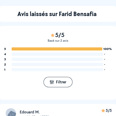
Avis laissés sur Farid Bensafia
5/5
Basé sur 2 avis
5
100%
4
-
3
-
2
-
1
-
Filtrer
5/5
Edouard M.