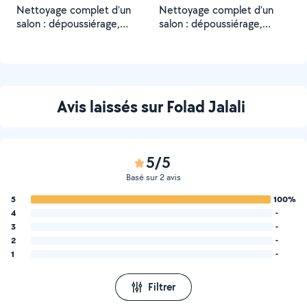
Nettoyage complet d’un
Nettoyage complet d’un
salon : dépoussiérage,
salon : dépoussiérage,
aspiration, lavage des sols
aspiration, lavage des sols
et nettoyage des surfaces.
et nettoyage des surfaces.
Résultat impeccable et
Résultat impeccable et
client satisfait.
client satisfait.
Avis laissés sur Folad Jalali
5/5
Basé sur 2 avis
5
100%
4
-
3
-
2
-
1
-
Filtrer