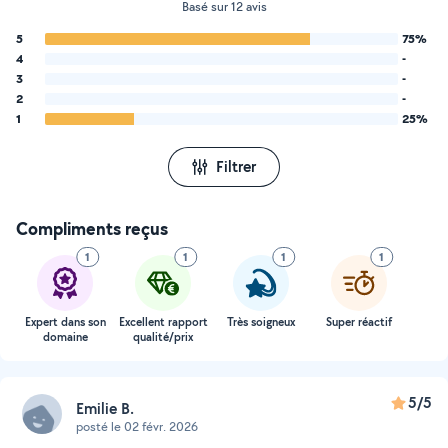
Basé sur 12 avis
5
75%
4
-
3
-
2
-
1
25%
Filtrer
Compliments reçus
1
1
1
1
Expert dans son
Excellent rapport
Très soigneux
Super réactif
domaine
qualité/prix
5/5
Emilie B.
posté le 02 févr. 2026