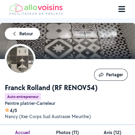
Retour
Partager
Partager
Franck Rolland (RF RENOV54)
Auto-entrepreneur
Peintre platrier-Carreleur
4/5
Nancy (Xxe Corps Sud Austrasie Meurthe)
Accueil
Photos
(
11
)
Avis (12)