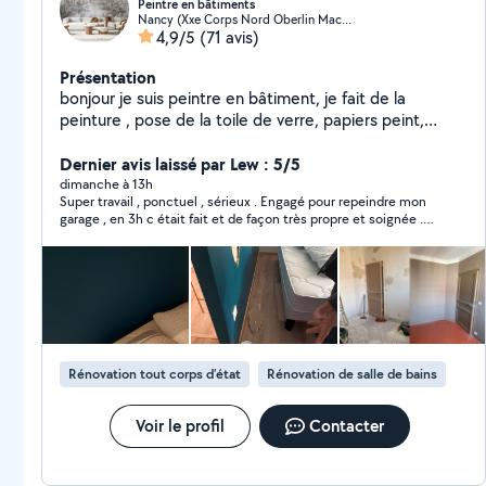
Peintre en bâtiments
Nancy (Xxe Corps Nord Oberlin Mac-Mahon)
4,9/5
(71 avis)
Présentation
bonjour je suis peintre en bâtiment, je fait de la
peinture , pose de la toile de verre, papiers peint,
enduits avec plus de 20 ans d'expérience, je fais un
Dernier avis laissé par Lew : 5/5
bon travail . cordialement.
dimanche à 13h
Super travail , ponctuel , sérieux . Engagé pour repeindre mon
garage , en 3h c était fait et de façon très propre et soignée .
Sa femme qui le seconde, est également très pro très gentille .
Avec un bon prix , arrangeant . Vous pouvez lui confier votre
travail les yeux fermés sans souci ! Vous ne serez pas déçus :)
Rénovation tout corps d’état
Rénovation de salle de bains
Voir le profil
Contacter