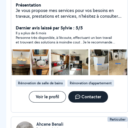
Présentation
Je vous propose mes services pour vos besoins en
travaux, prestations et services, n'hésitez à consulter
les avis, réalisations et demander mes conditions, je ne
communique aucun tarif sans échange ni connaissance
Dernier avis laissé par Sylvie : 5/5
exacte du besoin. Je me déplace sur le département.
Il y a plus de 6 mois
Personne très disponible, à l'écoute, effectuant un bon travail
MERCI DE RÉPONDRE AUX PROPOSITIONS QUI VOUS
et trouvant des solutions à moindre cout . Je le recommande
SONT FAITES RAPPEL : Les demandes en privé par un
vivement.
client se trouvant hors de notre périmètre
géographique ne peuvent pas avoir une réponse.
Rénovation de salle de bains
Rénovation d'appartement
Voir le profil
Contacter
Particulier
Ahcene Benali