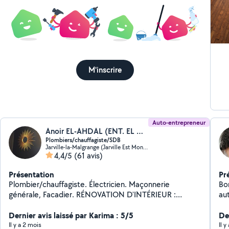
M'inscrire
Auto-entrepreneur
Anoir EL-AHDAL (ENT. EL AHDAL)
Plombiers/chauffagiste/SDB
Jarville-la-Malgrange (Jarville Est Montaigu)
4,4/5
(61 avis)
Présentation
Pr
Plombier/chauffagiste. Électricien. Maçonnerie
Bo
générale, Facadier. RÉNOVATION D'INTÉRIEUR :
au
Carrelage, placo, peinture, parquet, Sol, Sdb
end
CONDUCTEUR D'ENGINS : CACES TP 2,4. CACES
Dernier avis laissé par Karima : 5/5
clé
Der
LOGISTIQUE 1,3,5. Dynamique et consciencieux. Je
!
Il y a 2 mois
Il 