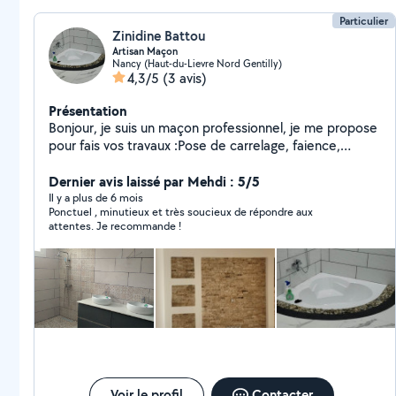
Particulier
Zinidine Battou
Artisan Maçon
Nancy (Haut-du-Lievre Nord Gentilly)
4,3/5
(3 avis)
Présentation
Bonjour, je suis un maçon professionnel, je me propose
pour fais vos travaux :Pose de carrelage, faience,
BA13,Grande oeuvres, plomberie,peinture, enduits...
tout travaux de rénovation
Dernier avis laissé par Mehdi : 5/5
Il y a plus de 6 mois
Ponctuel , minutieux et très soucieux de répondre aux
attentes. Je recommande !
Voir le profil
Contacter