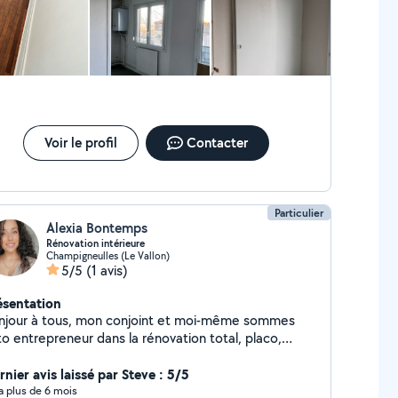
Voir le profil
Contacter
Particulier
Alexia Bontemps
Rénovation intérieure
Champigneulles (Le Vallon)
5/5
(1 avis)
ésentation
njour à tous, mon conjoint et moi-même sommes
to entrepreneur dans la rénovation total, placo,
uit, peinture, pose de sol, carrelage, salle de bain
 en main... Nous serions ravis de réaliser vos projets
nier avis laissé par Steve : 5/5
y a plus de 6 mois