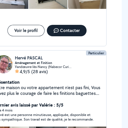
Voir le profil
Contacter
Particulier
Hervé PASCAL
Aménagement et Finition
Vandœuvre-lès-Nancy (Nabecor Curie Brichambeau)
4,9/5
(28 avis)
ésentation
tre maison ou votre appartement n'est pas fini, Vous
vez plus le courage de faire les finitions baguettes
angles,luminaires,tringles à rideaux,montage de
ubles . N'hésitez pas à me contacter. ,Tous travaux
nier avis laissé par Valérie : 5/5
ers d'intérieur et d'extérieur. Travail soigné et
 a 4 mois
vé est une personne minutieuse, appliquée, disponible et
nctuel. N'hésitez pas à me questionner . A très
s sympathique. Son travail est de qualité, je le recommande.
ntôt. Le bricoleur en qui vous pouvez avoir
nfiance.