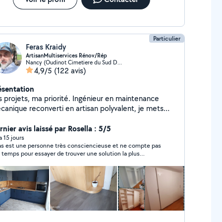
ours de travail pour la cuisine car il a mal évalué son temps
travail. Je ne recommande pas du tout.
Particulier
Feras Kraidy
ArtisanMultiservices Rénov/Rép
Nancy (Oudinot Cimetiere du Sud Doumer)
4,9/5
(122 avis)
ésentation
s projets, ma priorité. Ingénieur en maintenance
canique reconverti en artisan polyvalent, je mets
jourd'hui mon savoir-faire technique et ma passion du
colage à votre service. Je réalise vos travaux avec
nier avis laissé par Rosella : 5/5
ueur, précision et dans le respect strict des normes
 a 15 jours
as est une personne très consciencieuse et ne compte pas
 sécurité, tout en m'adaptant à votre budget. Mon
 temps pour essayer de trouver une solution la plus
pertise couvre de nombreux domaines : Intérieur :
nomique en plus d'être sympathique. A recommander sans
ntage de meubles, installation et pose de cuisines,
itation
énagement intérieur, petites interventions en
mberie et électricité. Extérieur : pose de stores
nnes, portails, portes de garage et autres
tallations. En tant que micro-entrepreneur, je vous
antis un travail sérieux, transparent et soigné. Je