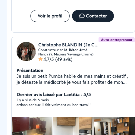
électriques NF15.100 - réseaux de plomberie
(adduction et évacuation) - réparations des dégâts
N'hésitez pas à nous confier vos projets.
Voir le profil
Contacter
Auto-entrepreneur
Christophe BLANDIN (Je Construis Pour Vous)
Constructeur en M. Béton Armé
Nancy (V. Mauvais Vayringe Crosne)
4,7/5
(49 avis)
Présentation
Je suis un petit Pumba habile de mes mains et créatif ,
je déteste la médiocrité je vous fais profiter de mon
expérience du Bâtiment ; je fais avec "ce que vous
avez" Merci
Dernier avis laissé par Laetitia : 5/5
Il y a plus de 6 mois
artisan serieux, il fait vraiment du bon travail!