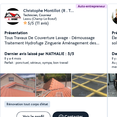
Auto-entrepreneur
Christophe Montillot (R . Toiture)
Technicien, Couvreur
Laxou (Champ-Le-Boeuf)
5/5
(11 avis)
Présentation
Pr
Tous Travaux De Couverture Lavage - Démoussage
Éle
Traitement Hydrofuge Zinguerie Aménagement des
sol
combles Isolation
ar
Dernier avis laissé par NATHALIE : 5/5
es
Der
son
Il y a 4 mois
Il 
Parfait : ponctuel, sérieux, sympa, bon travail
Au 
ré
mes
hab
vex
moi
et les finitions n’en parlons pas. En d
prise droite ( monsieur se vexe quand je lui
gou
éle
Con
jam
Rénovation tout corps d’état
mal
abî
fri
Voir le profil
Contacter
San