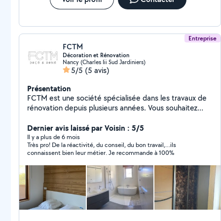
Entreprise
FCTM
Décoration et Rénovation
Nancy (Charles Iii Sud Jardiniers)
5/5
(5 avis)
Présentation
FCTM est une société spécialisée dans les travaux de
rénovation depuis plusieurs années. Vous souhaitez
rafraîchir une pièce, optimiser votre espace ou créer
une extension clé en main, nous vous accompagnons
Dernier avis laissé par Voisin : 5/5
de la conception à la livraison. Nous pouvons même
Il y a plus de 6 mois
Très pro! De la réactivité, du conseil, du bon travail,…ils
effectuer la maîtrise d'oeuvre dans vos projets les plus
connaissent bien leur métier. Je recommande à 100%
osés. Nous répondons à nombreuses demandes : -
rénovation complète de maison ou appartement -
rénovation complète de salle de bain - création
d'extension ou de dépendance - redistribution des
espaces - décoration - création des pièces techniques
(ex. buanderie) - création de terrasse bois -
construction en ossatures bois COB - mise aux normes