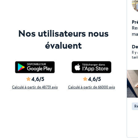
Pr
Re
Nos utilisateurs nous
ma
œu
évaluent
No
Der
pou
Il y
tari
esp
durables. Nos 
Ins
et
4,6/5
4,6/5
de vos
Calculé à partir de 48731 avis
Calculé à partir de 66000 avis
réno
Mis
de
Ré
net
fa
Re
ad