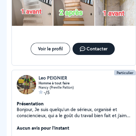
écoute pour tous vos projets à venir
Voir le profil
Contacter
Particulier
Leo PEIGNIER
Homme à tout faire
Nancy (Preville Patton)
-/5
Présentation
Bonjour, Je suis quelqu'un de sérieux, organisé et
consciencieux, qui a le goût du travail bien fait et j'aime
beaucoup les animaux. Je suis bon dans les domaines
suivants: - ménage - peinture - détapissage/tapissage -
Aucun avis pour l'instant
montage/démontage de meuble - déménagement -