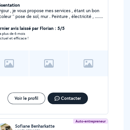
ésentation
njour , je vous propose mes services , étant un bon
coleur '' pose de sol, mur . Peinture , électricité , .... ''
aussi tout travaux de jardinage étant paysagiste
nier avis laissé par Florian : 5/5
y a plus de 6 mois
ctuel et efficace !
Voir le profil
Contacter
Auto-entrepreneur
Sofiane Benharkatte