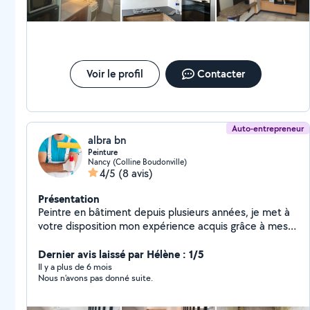
Voir le profil
Contacter
Auto-entrepreneur
albra bn
Peinture
Nancy (Colline Boudonville)
4/5
(8 avis)
Présentation
Peintre en bâtiment depuis plusieurs années, je met à
votre disposition mon expérience acquis grâce à mes
nombreux chantiers. J'effectue chaque travaux avec
professionnalisme, attention, écoute et en respectant
Dernier avis laissé par Hélène : 1/5
les normes française. Les travaux peuvent être : -
Il y a plus de 6 mois
Nous n’avons pas donné suite.
l'enduit pose de revêtement de sol peinture intérieur
et exteireur - facade tapisserie et d'autres petits
travaux, à voir directement avec vous. Je reste à votre