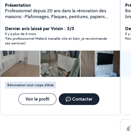
Présentation
Pr
Professionnel depuis 20 ans dans la rénovation des
Bo
maisons: -Plafonnages, Plaques, peintures, papiers
bri
peint. -Montage de meubles/cuisine en kit. -Montage
et 
de portes. -parquet et carrelage. -conseils en
Dernier avis laissé par Voisin : 5/5
Der
architecture d'intérieure ( agencement,
Il y a plus de 6 mois
Il 
Très professionnel Maleck travaille vite et bien, je recommande
Pon
aménagement...). - intervention sur les petits soucis
ses services!
d'un espace de vie ( petites électricité et plomberie,
fixer des objets aux murs : cadres ,triangles ...).
Rénovation tout corps d’état
Voir le profil
Contacter