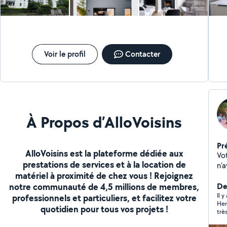
Voir le profil
Contacter
À Propos d’AlloVoisins
Pr
AlloVoisins est la plateforme dédiée aux
Vo
prestations de services et à la location de
n'a
matériel à proximité de chez vous ! Rejoignez
d'
notre communauté de 4,5 millions de membres,
me
Der
div
Il y
professionnels et particuliers, et facilitez votre
Her
po
quotidien pour tous vos projets !
trè
bie
co