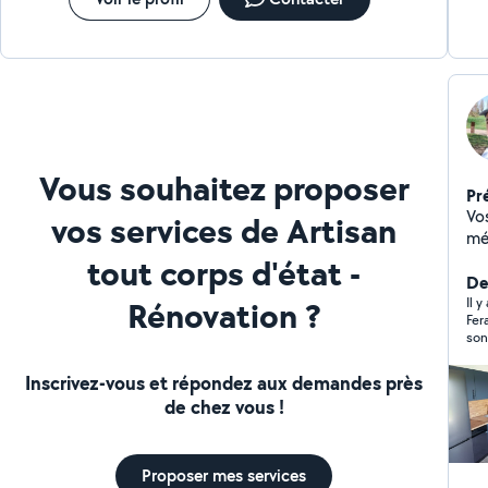
3 j
de 
Vous souhaitez proposer
Pr
Vo
vos services de Artisan
mé
au
tout corps d'état -
bri
Der
Rénovation ?
rig
Il y
Fer
de
son
ex
éco
mo
hés
Inscrivez-vous et répondez aux demandes près
am
de chez vous !
plo
ba
ins
Proposer mes services
gar