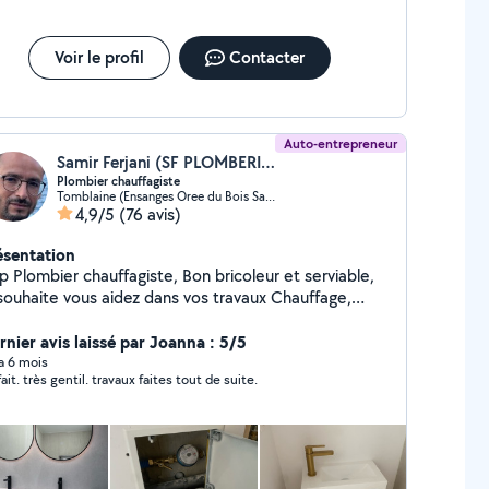
rai votre artisan de confiance pour concrétiser vos
jets. Feras
Voir le profil
Contacter
Auto-entrepreneur
Samir Ferjani (SF PLOMBERIE 54)
Plombier chauffagiste
Tomblaine (Ensanges Oree du Bois Sainte-Marguerite)
4,9/5
(76 avis)
ésentation
lombier chauffagiste, Bon bricoleur et serviable,
souhaite vous aidez dans vos travaux Chauffage,
omberie,Installation électrique , montage meuble en
rnier avis laissé par Joanna : 5/5
kit Je met mes compétences à votre service.
 a 6 mois
parfait. très gentil. travaux faites tout de suite.