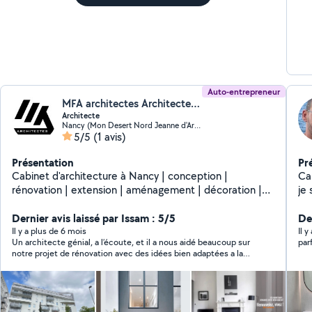
se
pro
Auto-entrepreneur
MFA architectes Architectes (MFA architectes)
Architecte
Nancy (Mon Desert Nord Jeanne d'Arc Est)
5/5
(1 avis)
Présentation
Pr
Cabinet d'architecture à Nancy | conception |
Cap P
rénovation | extension | aménagement | décoration |
je 
permis de construire | suivi de chantier.
pl
Dernier avis laissé par Issam : 5/5
De
Il y a plus de 6 mois
Il y
Un architecte génial, a l’écoute, et il a nous aidé beaucoup sur
notre projet de rénovation avec des idées bien adaptées a la
situation. Je recommande vivement.