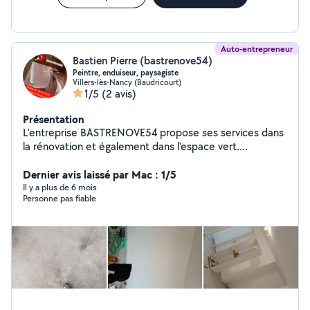
Auto-entrepreneur
Bastien Pierre (bastrenove54)
Peintre, enduiseur, paysagiste
Villers-lès-Nancy (Baudricourt)
1/5
(2 avis)
Présentation
L'entreprise BASTRENOVE54 propose ses services dans
la rénovation et également dans l'espace vert.
Rénovation : Peinture, plaquo, enduit, pose de parquet
ect.. Espace vert : tonte, débrouillage, taille,
Dernier avis laissé par Mac : 1/5
aménagement de paysages, pose de gazon ect..
Il y a plus de 6 mois
Personne pas fiable