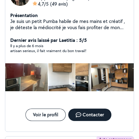
4,7/5
(49 avis)
Présentation
Je suis un petit Pumba habile de mes mains et créatif ,
je déteste la médiocrité je vous fais profiter de mon
expérience du Bâtiment ; je fais avec "ce que vous avez"
Merci
Dernier avis laissé par Laetitia : 5/5
Il y a plus de 6 mois
artisan serieux, il fait vraiment du bon travail!
Voir le profil
Contacter