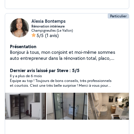
Particulier
Alexia Bontemps
Rénovation intérieure
Champigneulles (Le Vallon)
5/5
(1 avis)
Présentation
Bonjour à tous, mon conjoint et moi-même sommes
auto entrepreneur dans la rénovation total, placo,
enduit, peinture, pose de sol, carrelage, salle de bain clé
en main... Nous serions ravis de réaliser vos projets !
Dernier avis laissé par Steve : 5/5
Il y a plus de 6 mois
Équipe au top ! Toujours de bons conseils, très professionnels
et courtois. C’est une très belle surprise ! Merci à vous pour
votre travail !