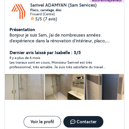
Auto-entrepreneur
Samvel ADAMYAN (Sam Services)
Placo, carrelage, élec
Frouard (Centre)
5/5
(7 avis)
Présentation
Bonjour je suis Sam, j'ai de nombreuses années
d'expérience dans la rénovation d'intérieur, placo,
peinture, carrelage, pose de parquet, électricité. Je
serai ravi de réaliser vos projets.
Dernier avis laissé par Isabelle : 5/5
Il y a plus de 6 mois
Les travaux sont en cours, Monsieur Samvel est très
professionnel, très aimable. Je suis très satisfaite du travail
pour l'instant réalisé (la pose de mon carrelage) et le tarif est
tout à fait correct. Je recommande ce professionnel !
Voir le profil
Contacter