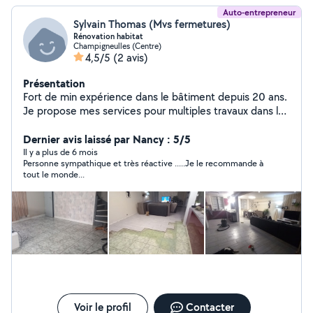
Auto-entrepreneur
Sylvain Thomas (Mvs fermetures)
Rénovation habitat
Champigneulles (Centre)
4,5/5
(2 avis)
Présentation
Fort de min expérience dans le bâtiment depuis 20 ans.
Je propose mes services pour multiples travaux dans la
rénovation de l'habitat. Mes expériences et
connaissances professionnelles sont dirigées
Dernier avis laissé par Nancy : 5/5
principalement vers la menuiserie extérieure et
Il y a plus de 6 mois
Personne sympathique et très réactive .....Je le recommande à
intérieure ainsi que des travaux de rénovation intérieure,
tout le monde...
en l'occurrence rénovation, création salle de bain,
cuisine, installation placo plâtre, abbatage mur non
porteur, pose escalier, terrasse extérieure, clôtures.
Nous sommes la pour étudier vos projets et nous
répondrons à vos exigences. N'hésitez surtout pas à
nous contacter pour plus d'informations. Cordialement,
Sylvain.
Voir le profil
Contacter