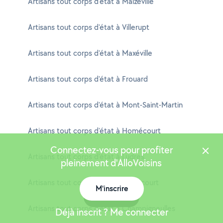
Artisans tout corps d'état à Malzéville
Artisans tout corps d'état à Villerupt
Artisans tout corps d'état à Maxéville
Artisans tout corps d'état à Frouard
Artisans tout corps d'état à Mont-Saint-Martin
Artisans tout corps d'état à Homécourt
Connectez-vous pour profiter
Artisans tout corps d'état à Ludres
pleinement d'AlloVoisins
Artisans tout corps d'état à Heillecourt
M'inscrire
Carte
Artisans tout corps d'état à Champigneulles
Déjà inscrit ? Me connecter