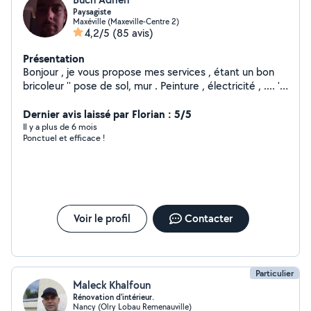
Paysagiste
Maxéville (Maxeville-Centre 2)
4,2/5
(85 avis)
Présentation
Bonjour , je vous propose mes services , étant un bon
bricoleur '' pose de sol, mur . Peinture , électricité , .... ''
et aussi tout travaux de jardinage étant paysagiste
Dernier avis laissé par Florian : 5/5
Il y a plus de 6 mois
Ponctuel et efficace !
Voir le profil
Contacter
Particulier
Maleck Khalfoun
Rénovation d'intérieur.
Nancy (Olry Lobau Remenauville)