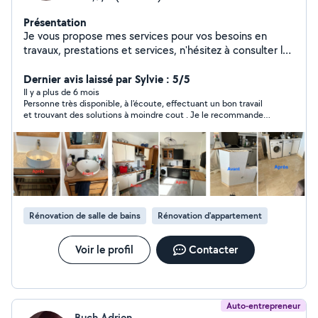
Présentation
Je vous propose mes services pour vos besoins en
travaux, prestations et services, n'hésitez à consulter les
avis, réalisations et demander mes conditions, je ne
communique aucun tarif sans échange ni connaissance
Dernier avis laissé par Sylvie : 5/5
exacte du besoin. Je me déplace sur le département.
Il y a plus de 6 mois
Personne très disponible, à l'écoute, effectuant un bon travail
MERCI DE RÉPONDRE AUX PROPOSITIONS QUI VOUS
et trouvant des solutions à moindre cout . Je le recommande
SONT FAITES RAPPEL : Les demandes en privé par un
vivement.
client se trouvant hors de notre périmètre
géographique ne peuvent pas avoir une réponse.
Rénovation de salle de bains
Rénovation d'appartement
Voir le profil
Contacter
Auto-entrepreneur
Buch Adrien