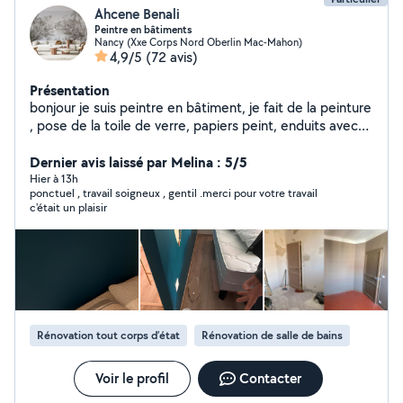
Ahcene Benali
Peintre en bâtiments
Nancy (Xxe Corps Nord Oberlin Mac-Mahon)
4,9/5
(72 avis)
Présentation
bonjour je suis peintre en bâtiment, je fait de la peinture
, pose de la toile de verre, papiers peint, enduits avec
plus de 20 ans d'expérience, je fais un bon travail .
cordialement.
Dernier avis laissé par Melina : 5/5
Hier à 13h
ponctuel , travail soigneux , gentil .merci pour votre travail
c'était un plaisir
Rénovation tout corps d’état
Rénovation de salle de bains
Voir le profil
Contacter