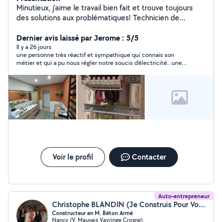
Minutieux, j'aime le travail bien fait et trouve toujours
des solutions aux problématiques! Technicien de
maintenance polyvalent et jovial, 8ans de métier dans le
bâtiment, je peux vous réaliser des dépannages, travaux
Dernier avis laissé par Jerome : 5/5
neufs ou rénovation de toutes natures. (électrique,
Il y a 26 jours
une personne très réactif et sympathique qui connais son
serrurerie et soudure, plomberie, installation
métier et qui a pu nous régler notre soucis d'électricité.. une
d'équipements etc.) A bientôt !
intervention qui c'est déroulé a merveille je n'hésiterai pas a
refaire appel a lui si besoin et pour les personne qui on besoin
n'hésitez surtout pas.
Voir le profil
Contacter
Auto-entrepreneur
Christophe BLANDIN (Je Construis Pour Vous)
Constructeur en M. Béton Armé
Nancy (V. Mauvais Vayringe Crosne)