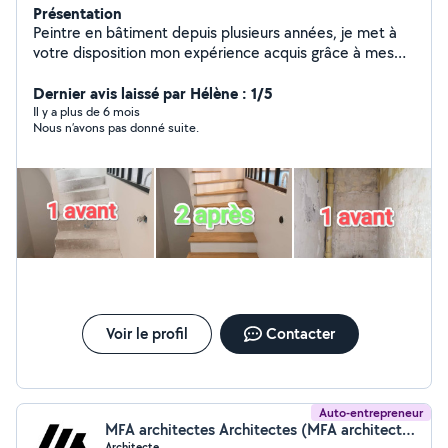
Présentation
Peintre en bâtiment depuis plusieurs années, je met à
votre disposition mon expérience acquis grâce à mes
nombreux chantiers. J'effectue chaque travaux avec
professionnalisme, attention, écoute et en respectant
Dernier avis laissé par Hélène : 1/5
les normes française. Les travaux peuvent être : -
Il y a plus de 6 mois
Nous n’avons pas donné suite.
l'enduit pose de revêtement de sol peinture intérieur et
exteireur - facade tapisserie et d'autres petits travaux, à
voir directement avec vous. Je reste à votre écoute
pour tous vos projets à venir
Voir le profil
Contacter
Auto-entrepreneur
MFA architectes Architectes (MFA architectes)
Architecte