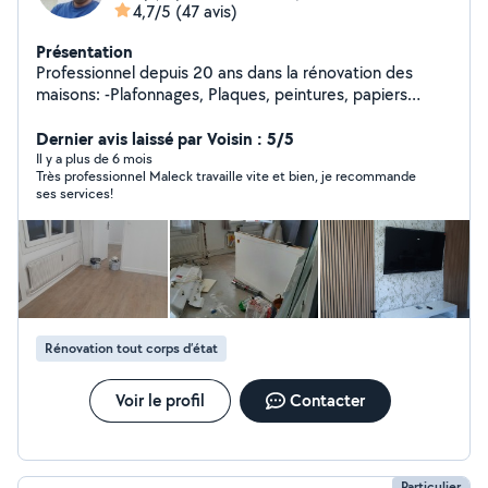
4,7/5
(47 avis)
Présentation
Professionnel depuis 20 ans dans la rénovation des
maisons: -Plafonnages, Plaques, peintures, papiers
peint. -Montage de meubles/cuisine en kit. -Montage de
portes. -parquet et carrelage. -conseils en architecture
Dernier avis laissé par Voisin : 5/5
d'intérieure ( agencement, aménagement...). -
Il y a plus de 6 mois
Très professionnel Maleck travaille vite et bien, je recommande
intervention sur les petits soucis d'un espace de vie (
ses services!
petites électricité et plomberie, fixer des objets aux
murs : cadres ,triangles ...).
Rénovation tout corps d’état
Voir le profil
Contacter
Particulier