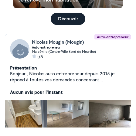
Découvrir
Auto-entrepreneur
Nicolas Mougin (Mougin)
Auto entrepreneur
Malzéville (Centre-Ville Bord de Meurthe)
-/5
Présentation
Bonjour , Nicolas auto entrepreneur depuis 2015 je
répond à toutes vos demandes concernant
peinture,pose de sol souple,parquet électricité ,petits
travaux ..
Aucun avis pour l'instant