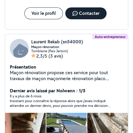
Voir le profil
Contacter
Auto-entrepreneur
Laurent Rekab (sn54000)
Maçon rénovation
Tomblaine (Paix Jartom)
2,3/5
(3 avis)
Présentation
Maçon rénovation propose ces service pour tout
travaux de maçon maçonnerie rénovation placo
électricité
Dernier avis laissé par Nolwenn : 1/5
Il y a plus de 6 mois
Insistant pour connaître la réponse alors que j’avais indiqué
attendre un dernier devis, pour pouvoir prendre ma décision
sans avoir fait déplacer l’autre personne pour rien. Impatient
alors que c’est la période des fêtes et que j’ai autre chose à
faire. Me laisse un avis négatif sur mon profil pro alors que là, je
suis cliente