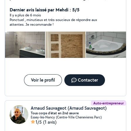
BA13,Grande oeuvres, plomberie,peinture, enduits...
tout travaux de rénovation
Dernier avis laissé par Mehdi : 5/5
Il y a plus de 6 mois
Ponctuel , minutieux et très soucieux de répondre aux
attentes. Je recommande !
Voir le profil
Contacter
Auto-entrepreneur
Arnaud Sauvageot (Arnaud Sauvageot)
Tous corps d'état en 2nd œuvre
Essey-lès-Nancy (Centre-Ville Chenevieres Parc)
1/5
(1 avis)