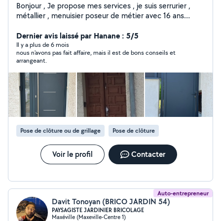
Bonjour , Je propose mes services , je suis serrurier ,
métallier , menuisier poseur de métier avec 16 ans
d'expérience. Je propose mes services dans tout
dépannage et remplacement : serrure , ferme porte ,
Dernier avis laissé par Hanane : 5/5
béquille etc ..ouverture de porte suite à une perte des
Il y a plus de 6 mois
nous n'avons pas fait affaire, mais il est de bons conseils et
clés . Je sais également soudé si besoin , réparation
arrangeant.
paumelles cassé, portail, portillon à ressouder etc ..
Spécialisé dans la pose et fabrication : porte, porte de
garage , portail, portillon, garde corps , escalier,fenêtre
volet , séparation de balcon , verrière , main courante ,
sas d'entrée, Clôture, marquise , grillage , store banne .
changement de vitrage etc mise en sécurité suite à une
effraction. Possibilité de réaliser d'autre travaux ,
Pose de clôture ou de grillage
Pose de clôture
débarras Je vous poste quelque réalisation. pour tout
renseignement hésitez pas
Voir le profil
Contacter
Auto-entrepreneur
Davit Tonoyan (BRICO JARDIN 54)
PAYSAGISTE JARDINIER BRICOLAGE
Maxéville (Maxeville-Centre 1)