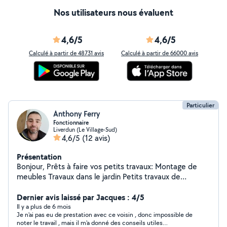
Nos utilisateurs nous évaluent
4,6/5
4,6/5
Calculé à partir de 48731 avis
Calculé à partir de 66000 avis
Particulier
Anthony Ferry
Fonctionnaire
Liverdun (Le Village-Sud)
4,6/5
(12 avis)
Présentation
Bonjour, Prêts à faire vos petits travaux: Montage de
meubles Travaux dans le jardin Petits travaux de
maçonnerie Carrelage Remplacement siphon évier
Peinture Pose de parquet flottant Etc... Étudie toutes
Dernier avis laissé par Jacques : 4/5
propositions
Il y a plus de 6 mois
Je n'ai pas eu de prestation avec ce voisin , donc impossible de
noter le travail , mais il m'a donné des conseils utiles