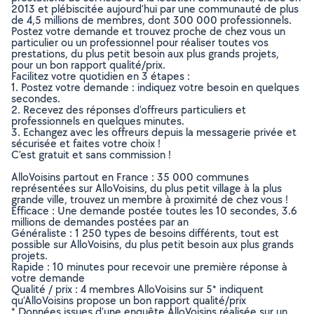
2013 et plébiscitée aujourd’hui par une communauté de plus
de 4,5 millions de membres, dont 300 000 professionnels.
Postez votre demande et trouvez proche de chez vous un
particulier ou un professionnel pour réaliser toutes vos
prestations, du plus petit besoin aux plus grands projets,
pour un bon rapport qualité/prix.
Facilitez votre quotidien en 3 étapes :
1. Postez votre demande : indiquez votre besoin en quelques
secondes.
2. Recevez des réponses d’offreurs particuliers et
professionnels en quelques minutes.
3. Echangez avec les offreurs depuis la messagerie privée et
sécurisée et faites votre choix !
C’est gratuit et sans commission !
AlloVoisins partout en France : 35 000 communes
représentées sur AlloVoisins, du plus petit village à la plus
grande ville, trouvez un membre à proximité de chez vous !
Efficace : Une demande postée toutes les 10 secondes, 3.6
millions de demandes postées par an
Généraliste : 1 250 types de besoins différents, tout est
possible sur AlloVoisins, du plus petit besoin aux plus grands
projets.
Rapide : 10 minutes pour recevoir une première réponse à
votre demande
Qualité / prix : 4 membres AlloVoisins sur 5* indiquent
qu’AlloVoisins propose un bon rapport qualité/prix
* Données issues d’une enquête AlloVoisins réalisée sur un