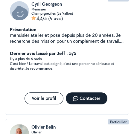
Cyril Georgeon
Menuisier
Champigneulles (Le Vallon)
4,4/5
(9 avis)
Présentation
menuisier atelier et pose depuis plus de 20 années. Je
recherche des mission pour un complément de travail.
Je peux poser des portes intérieur exterieur, fenetre. Je
réalise des travaux de rénovation bois et cloison sèche.
Dernier avis laissé par Jeff : 5/5
Pose et rénovation parquet. Réalisation et pose
Il y a plus de 6 mois
C'est bien ! Le travail est soigné, c'est une personne sérieuse et
d'agencement.
discrète. Je recommande.
Voir le profil
Contacter
Particulier
Olivier Belin
Olivier