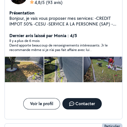
4,8/5
(93 avis)
Présentation
Bonjour, je vais vous proposer mes services: -CREDIT
IMPOT 50% -CESU -SERVICE A LA PERSONNE (SAP) -
Jardinage, aménagement, espace vert -Tonte de
pelouse, débroussailleuse, motoculteur -Ramassage des
Dernier avis laissé par Monia : 4/5
feuilles -Évacuation des déchets -Taille de haies,
Il y a plus de 6 mois
David apporte beaucoup de renseignements intéressants. Jr le
fruitiers, rosiers -Nettoyage de terrasses -Nettoyage de
recommande même si je n'ai pas fait affaire avec lui .
l'aller -Bêchage, binage, et grillage -Entretien et
Nettoyage des massifs -Massonerie, Bricolage, Peinture,
Placo, Carrelage Je suis dans l'attente de vos
demandes. Cordialement.
Voir le profil
Contacter
Particulier