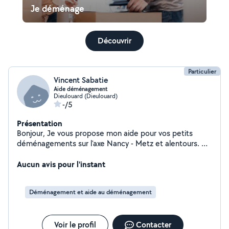
Je déménage
Découvrir
Particulier
Vincent Sabatie
Aide déménagement
Dieulouard (Dieulouard)
-/5
Présentation
Bonjour, Je vous propose mon aide pour vos petits
déménagements sur l'axe Nancy - Metz et alentours. À
votre disposition pour la mission : Mes bras pour vous
aider à charger et décharger. sangles à cliquet et
Aucun avis pour l'instant
couvertures de protection pour sécuriser vos affaires.
Secteur : Déplacements fréquents entre Nancy et Metz
Déménagement et aide au déménagement
via l'A31. Tarifs raisonnables, étudiés ensemble au forfait
selon vos besoins. N'hésitez pas à m'envoyer un
message pour en discuter !
Voir le profil
Contacter