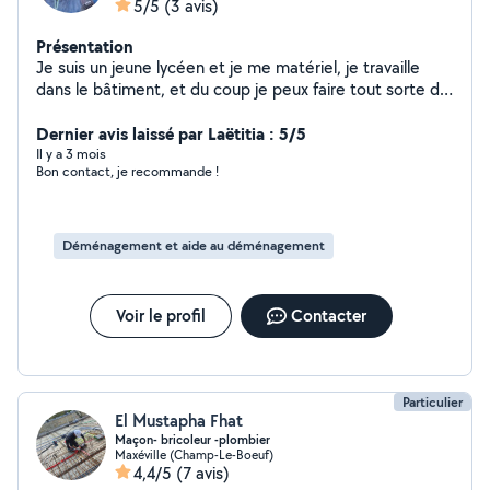
5/5
(3 avis)
Présentation
Je suis un jeune lycéen et je me matériel, je travaille
dans le bâtiment, et du coup je peux faire tout sorte de
travail en tranquillité et à moins cher, je suis toute seule
un particulier
Dernier avis laissé par Laëtitia : 5/5
Il y a 3 mois
Bon contact, je recommande !
Déménagement et aide au déménagement
Voir le profil
Contacter
Particulier
El Mustapha Fhat
Maçon- bricoleur -plombier
Maxéville (Champ-Le-Boeuf)
4,4/5
(7 avis)