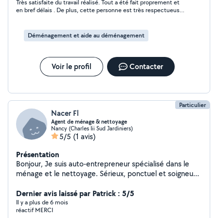
Très satisfaite du travail réalisé. Tout a été fait proprement et
en bref délais . De plus, cette personne est très respectueuse,
agréable et à l’écoute. Je recommande. Merci encore pour ce
travail de qualité !
Déménagement et aide au déménagement
Voir le profil
Contacter
Particulier
Nacer Fl
Agent de ménage & nettoyage
Nancy (Charles Iii Sud Jardiniers)
5/5
(1 avis)
Présentation
Bonjour, Je suis auto-entrepreneur spécialisé dans le
ménage et le nettoyage. Sérieux, ponctuel et soigneux,
je vous propose des prestations adaptées à vos
besoins. Je réalise : - Ménage de maisons et
Dernier avis laissé par Patrick : 5/5
d'appartements. - Nettoyage après déménagement. -
Il y a plus de 6 mois
réactif MERCI
Nettoyage de bureaux et locaux professionnels. -