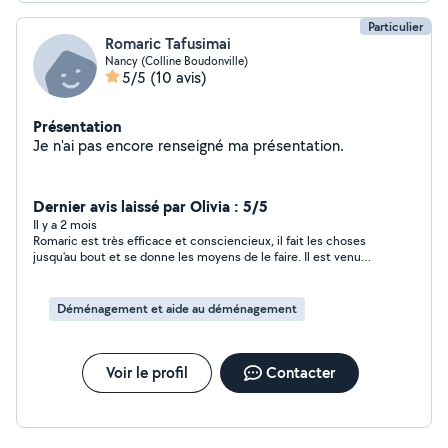
Particulier
Romaric Tafusimai
Nancy (Colline Boudonville)
5/5
(10 avis)
Présentation
Je n'ai pas encore renseigné ma présentation.
Dernier avis laissé par Olivia : 5/5
Il y a 2 mois
Romaric est très efficace et consciencieux, il fait les choses
jusqu'au bout et se donne les moyens de le faire. Il est venu
avec son ami, mais sans demander de supplément. Gros bonus,
c'est quelqu'un de respectueux et d'humain ! Encore Merci à
toi !! J'oublierai pas.
Déménagement et aide au déménagement
Voir le profil
Contacter