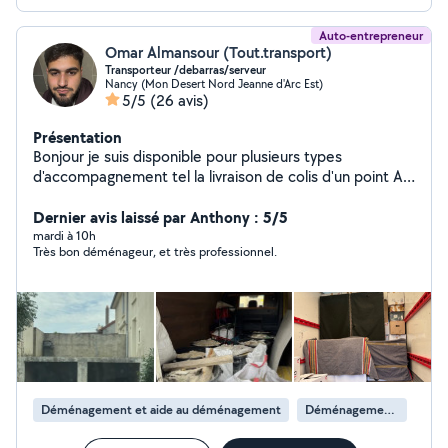
Auto-entrepreneur
Omar Almansour (Tout.transport)
Transporteur /debarras/serveur
Nancy (Mon Desert Nord Jeanne d'Arc Est)
5/5
(26 avis)
Présentation
Bonjour je suis disponible pour plusieurs types
d'accompagnement tel la livraison de colis d'un point A a
un point B en toute sécurité N'hésitez pas à me
contacter Je peux aussi faire les livraisons et je propose
Dernier avis laissé par Anthony : 5/5
des prestations de serveur confirmé
mardi à 10h
Très bon déménageur, et très professionnel.
Déménagement et aide au déménagement
Déménagement de maison