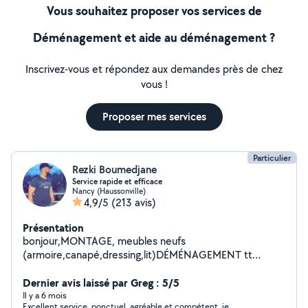
Vous souhaitez proposer vos services de
Déménagement et aide au déménagement ?
Inscrivez-vous et répondez aux demandes près de chez
vous !
Proposer mes services
Particulier
Rezki Boumedjane
Service rapide et efficace
Nancy (Haussonville)
4,9/5
(213 avis)
Présentation
bonjour,MONTAGE, meubles neufs
(armoire,canapé,dressing,lit)DÉMÉNAGEMENT tt
catégorie fragile,lourd emballage,démontage et
remontage de vos meubles,BRICOLAGE fixation murale
Dernier avis laissé par Greg : 5/5
(télé,installation cuisine équipée,lustre et
Il y a 6 mois
Excellent service, ponctuel, agréable et compétent, je