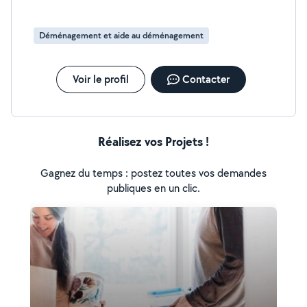
Entretien régulier ou ponctuel. - Nettoyage des vitres et
remise en état. - Aide ménage . Mon objectif est de
vous offrir un travail de qualité, dans le respect de vos
Déménagement et aide au déménagement
attentes et de votre logement. N'hésitez pas à me
contacter pour discuter de votre besoin et obtenir un
devis. À bientôt !
Voir le profil
Contacter
Réalisez vos Projets !
Gagnez du temps : postez toutes vos demandes
publiques en un clic.