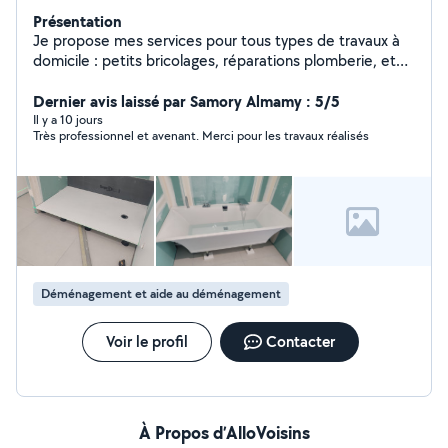
Présentation
Je propose mes services pour tous types de travaux à
domicile : petits bricolages, réparations plomberie, et
travaux de maçonnerie. Sérieux, rapide et à l'écoute de
vos besoins, je m'assure que chaque projet soit réalisé
Dernier avis laissé par Samory Almamy : 5/5
avec soin. Devis gratuit
Il y a 10 jours
Très professionnel et avenant. Merci pour les travaux réalisés
Déménagement et aide au déménagement
Voir le profil
Contacter
À Propos d’AlloVoisins