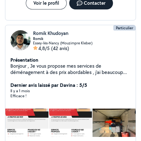
Voir le profil
Contacter
Particulier
Romik Khudoyan
Romik
Essey-lès-Nancy (Mouzimpre Kleber)
4,8/5
(42 avis)
Présentation
Bonjour , Je vous propose mes services de
déménagement à des prix abordables , j'ai beaucoup
d'expérience dans ce domaine si vous êtes intéressés
n'hésitez pas à me contacter
Dernier avis laissé par Davina : 5/5
Il y a 1 mois
Efficace !