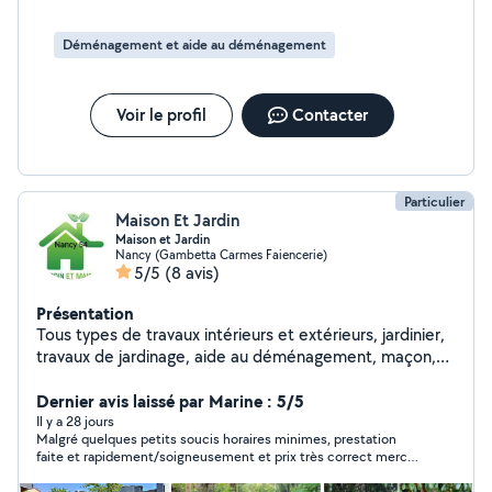
Déménagement et aide au déménagement
Voir le profil
Contacter
Particulier
Maison Et Jardin
Maison et Jardin
Nancy (Gambetta Carmes Faiencerie)
5/5
(8 avis)
Présentation
Tous types de travaux intérieurs et extérieurs, jardinier,
travaux de jardinage, aide au déménagement, maçon,
petit bricolage, jardinier,aide à domicile etc. Nancy et
alentours. Cordialement
Dernier avis laissé par Marine : 5/5
Il y a 28 jours
Malgré quelques petits soucis horaires minimes, prestation
faite et rapidement/soigneusement et prix très correct merci
encore ! Aimable et réactif par messages également.