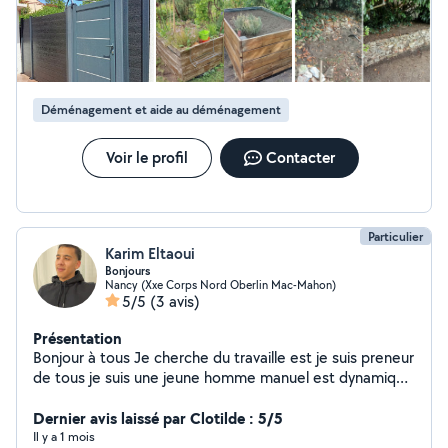
Déménagement et aide au déménagement
Voir le profil
Contacter
Particulier
Karim Eltaoui
Bonjours
Nancy (Xxe Corps Nord Oberlin Mac-Mahon)
5/5
(3 avis)
Présentation
Bonjour à tous Je cherche du travaille est je suis preneur
de tous je suis une jeune homme manuel est dynamique
motivée à faire toute les tâches demandées n'hésitez
pas à me contacter si besoin je suis joignable à tous
Dernier avis laissé par Clotilde : 5/5
moment Excellente journée à tous le monde
Il y a 1 mois