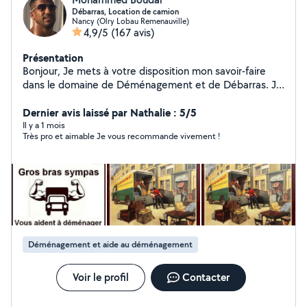
Débarras, Location de camion
Nancy (Olry Lobau Remenauville)
4,9/5
(167 avis)
Présentation
Bonjour, Je mets à votre disposition mon savoir-faire
dans le domaine de Déménagement et de Débarras. Je
serai à vos côtés pour vous aider N'hésitez pas à me
contacter pour plus d'infos. Bien cordialement.
Dernier avis laissé par Nathalie : 5/5
Il y a 1 mois
Très pro et aimable Je vous recommande vivement !
Déménagement et aide au déménagement
Voir le profil
Contacter