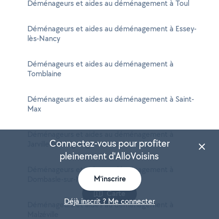
Déménageurs et aides au déménagement à Toul
Déménageurs et aides au déménagement à Essey-
lès-Nancy
Déménageurs et aides au déménagement à
Tomblaine
Déménageurs et aides au déménagement à Saint-
Max
Déménageurs et aides au déménagement à
Connectez-vous pour profiter
Jarville-la-Malgrange
pleinement d'AlloVoisins
Déménageurs et aides au déménagement à
M'inscrire
Dombasle-sur-Meurthe
Carte
Déjà inscrit ? Me connecter
Déménageurs et aides au déménagement à
Malzéville