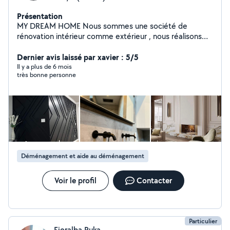
Présentation
MY DREAM HOME Nous sommes une société de
rénovation intérieur comme extérieur , nous réalisons
tous vos projets . Que ce soit l'électricité, plomberie,
carrelage, placo plâtre , enduit , peinture, salle de bain
Dernier avis laissé par xavier : 5/5
complet Nous mettons en œuvre notre passion et
Il y a plus de 6 mois
très bonne personne
notre expérience pour réaliser tous vos rêves
Déménagement et aide au déménagement
Voir le profil
Contacter
Particulier
Fjoralba Puka