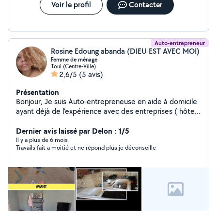
Voir le profil
Contacter
Auto-entrepreneur
Rosine Edoung abanda (DIEU EST AVEC MOI)
Femme de ménage
Toul (Centre-Ville)
2,6/5
(5 avis)
Présentation
Bonjour, Je suis Auto-entrepreneuse en aide à domicile
ayant déjà de l'expérience avec des entreprises ( hôtel,)
et même avec des particuliers je propose à mettre mes
compétences et qualités en votre disposition.Je
Dernier avis laissé par Delon : 1/5
m'occupe de tâches suivantes : le nettoyage des
Il y a plus de 6 mois
Travails fait a moitié et ne répond plus je déconseille
bureaux * l'entretien de la maison : ménage et
rangement * Nettoyage des vitres les volets *Lavage
;Vaisselle: *Nettoyage des sanitaires *Repassage
Disponibilité du lundi au samedi. N'hésitez plus à me
contacter, c'est moi la fée du logis pour faire briller