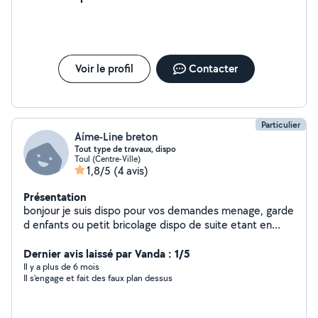
Voir le profil
Contacter
Particulier
Aíme-Line breton
Tout type de travaux, dispo
Toul (Centre-Ville)
1,8/5
(4 avis)
Présentation
bonjour je suis dispo pour vos demandes menage, garde
d enfants ou petit bricolage dispo de suite etant en
periode de chomage pour l instant c est donc avec
plaisir que je repondrai a vos besoins a tres vite
Dernier avis laissé par Vanda : 1/5
mesdames messieurs
Il y a plus de 6 mois
Il s'engage et fait des faux plan dessus