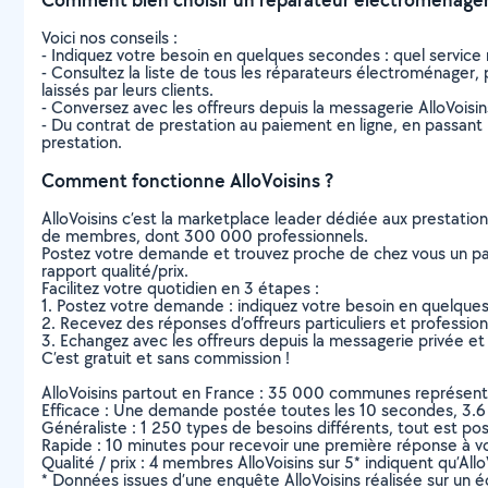
Voici nos conseils :
- Indiquez votre besoin en quelques secondes : quel service 
- Consultez la liste de tous les réparateurs électroménager, p
laissés par leurs clients.
- Conversez avec les offreurs depuis la messagerie AlloVoisi
- Du contrat de prestation au paiement en ligne, en passant pa
prestation.
Comment fonctionne AlloVoisins ?
AlloVoisins c’est la marketplace leader dédiée aux prestatio
de membres, dont 300 000 professionnels.
Postez votre demande et trouvez proche de chez vous un parti
rapport qualité/prix.
Facilitez votre quotidien en 3 étapes :
1. Postez votre demande : indiquez votre besoin en quelque
2. Recevez des réponses d’offreurs particuliers et professio
3. Echangez avec les offreurs depuis la messagerie privée et 
C’est gratuit et sans commission !
AlloVoisins partout en France : 35 000 communes représentées 
Efficace : Une demande postée toutes les 10 secondes, 3.6
Généraliste : 1 250 types de besoins différents, tout est poss
Rapide : 10 minutes pour recevoir une première réponse à 
Qualité / prix : 4 membres AlloVoisins sur 5* indiquent qu’All
* Données issues d’une enquête AlloVoisins réalisée sur un é