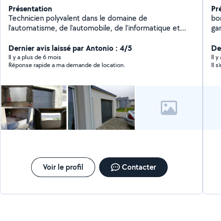
Présentation
Pr
Technicien polyvalent dans le domaine de
bo
l'automatisme, de l'automobile, de l'informatique et
ga
dans beaucoup d'autres.
en
Dernier avis laissé par Antonio : 4/5
pla
De
me
Il y a plus de 6 mois
Il 
Réponse rapide a ma demande de location.
Il 
Voir le profil
Contacter