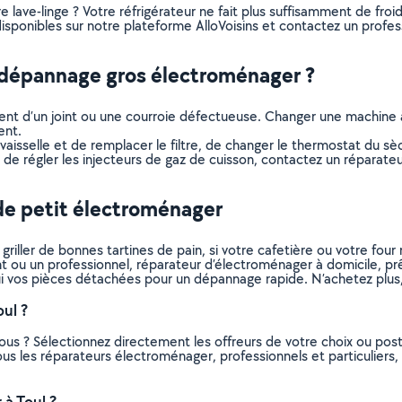
lave-linge ? Votre réfrigérateur ne fait plus suffisamment de froid 
ponibles sur notre plateforme AlloVoisins et contactez un professi
n dépannage gros électroménager ?
sement d’un joint ou une courroie défectueuse. Changer une machine 
ent.
-vaisselle et de remplacer le filtre, de changer le thermostat du s
u de régler les injecteurs de gaz de cuisson, contactez un réparat
de petit électroménager
riller de bonnes tartines de pain, si votre cafetière ou votre fou
itant ou un professionnel, réparateur d’électroménager à domicile, 
ui vos pièces détachées pour un dépannage rapide. N’achetez plus, 
ul ?
ous ? Sélectionnez directement les offreurs de votre choix ou po
 tous les réparateurs électroménager, professionnels et particulier
à Toul ?