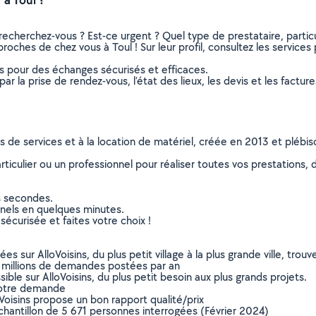
recherchez-vous ? Est-ce urgent ? Quel type de prestataire, particu
roches de chez vous à Toul ! Sur leur profil, consultez les services 
ns pour des échanges sécurisés et efficaces.
r la prise de rendez-vous, l’état des lieux, les devis et les facture
ns de services et à la location de matériel, créée en 2013 et plébi
culier ou un professionnel pour réaliser toutes vos prestations, d
s secondes.
nnels en quelques minutes.
sécurisée et faites votre choix !
sur AlloVoisins, du plus petit village à la plus grande ville, tro
 millions de demandes postées par an
ible sur AlloVoisins, du plus petit besoin aux plus grands projets.
votre demande
oVoisins propose un bon rapport qualité/prix
chantillon de 5 671 personnes interrogées (Février 2024)