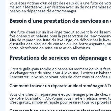
Vous êtes victime d’un dégât des eaux dû à une fuite de votre 
maison ? Mettez-vous en relation avec un de nos membres dis
besoin en dépannage d’électroménager.
Besoin d’une prestation de services e
Une fuite d’eau sur un lave-linge traduit souvent le vieillis
fois onéreux et néfaste pour la préservation de l’environnem
Afin de réparer une fuite du lave-linge, de déboucher le lave
d’installer des plaques de cuisson ou une hotte aspirante, o
notre plateforme de mise en relation AlloVoisins.
Prestations de services en dépannage 
Si votre grille-pain tombe en panne au moment de vous faire g
les changer tout de suite ? Sur AlloVoisins, il existe un hab
Rencontrez un voisin habitant près de chez vous et confiez-l
Comment trouver un réparateur électroménager à To
Vous cherchez un réparateur électroménager près de chez v
de votre localisation. AlloVoisins vous met en relation avec
C’est gratuit, simple et rapide pour réaliser tous vos projets !
Comment bien choisir un réparateur électroménager 