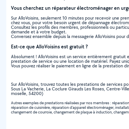
Vous cherchez un réparateur électroménager en urg
Sur AlloVoisins, seulement 10 minutes pour recevoir une p
chez vous, pour votre besoin urgent de dépannage électro
Consultez les profils des membres, professionnels ou particuli
demande et à votre budget.
Conversez ensemble depuis la messagerie AlloVoisins pour de
Est-ce que AlloVoisins est gratuit ?
Absolument ! AlloVoisins est un service entièrement gratuit 
prestation de service ou une location de matériel. Payez uniq
Vous pouvez réaliser le paiement en ligne de la prestation di
Sur AlloVoisins, trouvez toutes les prestations de services p
Sous La Vacherie, La Coclure Girauds Les Roses, Centre-Ville
moselle, 54200)
Autres exemples de prestations réalisées par nos membres : réparation d
réparation de cuisinière, réparation d'appareil électroménager, instal
changement de courroie, changement de plaque à induction, changement 