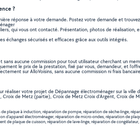
ence ?
remière réponse à votre demande. Postez votre demande et trouve
ménager
ers, qui vous ont contacté. Présentation, photos de réalisation, exp
s échanges sécurisés et efficaces grâce aux outils intégrés.
et sans aucune commission pour tout utilisateur cherchant un membre
uement le prix de la prestation, fixé par vous, demandeur, et l’offr
rectement sur AlloVoisins, sans aucune commission ni frais bancaire
our réaliser votre projet de Dépannage électroménager sur la ville 
, Croix de Metz (partie), Croix de Metz Croix d'Argent, Croix de M
e plaque à induction, réparation de pompe, réparation de sèche-linge, réparati
lation d'appareil électroménager, réparation de micro-ondes, réparation de pla
de plaque de cuisson, réparation de lave-linge, réparation de congélateur, 