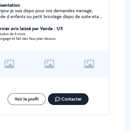
ésentation
njour je suis dispo pour vos demandes menage,
rde d enfants ou petit bricolage dispo de suite etant
 periode de chomage pour l instant c est donc avec
isir que je repondrai a vos besoins a tres vite
rnier avis laissé par Vanda : 1/5
sdames messieurs
y a plus de 6 mois
s'engage et fait des faux plan dessus
Voir le profil
Contacter