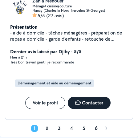
Zahia Menouer
Ménage/ cuisine/couture
Nancy (Charles Iii Nord Tiercelins St-Georges)
5/5
(27 avis)
Présentation
- aide à domicile - tâches ménagères - préparation de
repas a domicile - garde d'enfants - retouche de
couture
Dernier avis laissé par Djiby : 5/5
Hier à 21h
Très bon travail gentil je recommande
Déménagement et aide au déménagement
Voir le profil
Contacter
1
2
3
4
5
6
Page
suivante