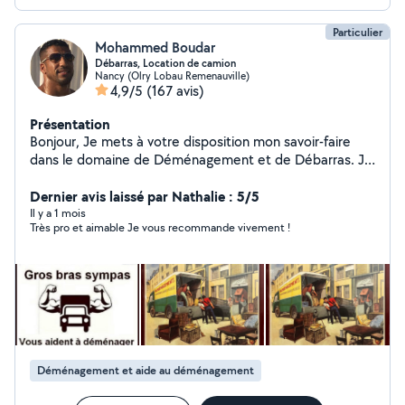
Particulier
Mohammed Boudar
Débarras, Location de camion
Nancy (Olry Lobau Remenauville)
4,9/5
(167 avis)
Présentation
Bonjour, Je mets à votre disposition mon savoir-faire
dans le domaine de Déménagement et de Débarras. Je
serai à vos côtés pour vous aider N'hésitez pas à me
contacter pour plus d'infos. Bien cordialement.
Dernier avis laissé par Nathalie : 5/5
Il y a 1 mois
Très pro et aimable Je vous recommande vivement !
Déménagement et aide au déménagement