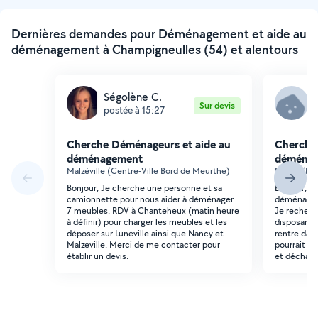
Dernières demandes pour Déménagement et aide au
déménagement à Champigneulles (54) et alentours
Ségolène C.
L
Sur devis
postée à 15:27
p
Cherche Déménageurs et aide au
Cherche
déménagement
déména
Malzéville (Centre-Ville Bord de Meurthe)
Nancy (Prev
Bonjour, Je cherche une personne et sa
Bonjour, J
camionnette pour nous aider à déménager
déménageme
7 meubles. RDV à Chanteheux (matin heure
Je recherc
à définir) pour charger les meubles et les
disposant 
déposer sur Luneville ainsi que Nancy et
rentre da
Malzeville. Merci de me contacter pour
pourrait nou
établir un devis.
et décharge