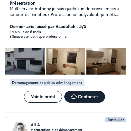
Présentation
Multiservice Anthony je suis quelqu'un de consciencieux,
sérieux et minutieux Professionnel polyvalent, je mets
mon savoir-faire au service de vos besoins quotidiens :
petits travaux, plomberie électricité placo enduit
Dernier avis laissé par Asadullah : 5/5
peinture et autres entretien espace vert abattage
Il y a plus de 6 mois
Efficace sympathique professionnel
d'arbre, réparations et services pratiques. Chaque
mission est réalisée avec rigueur, sens du détail et
respect des délais. Mon objectif : vous apporter une
solution fiable et un travail soigné, en toute sérénité.
Déménagement et aide au déménagement
Voir le profil
Contacter
Particulier
Ali A
Manutention. aide déménagement