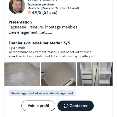
Tapisserie, peinture.
Maxéville (Maxeville Meurthe-et-Canal)
4,9/5
(54 avis)
Présentation
Tapisserie. Peinture. Montage meubles .
Déménagement....etc....
Dernier avis laissé par Marie : 5/5
Il y a 4 mois
Je recommande vivement Yasser, il est ponctuel et d’une
grande aide. Il est également très courtois et sympathique. Je
referai appel à lui sans problème
Déménagement et aide au déménagement
Voir le profil
Contacter