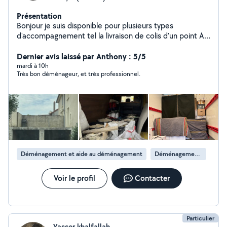
Présentation
Bonjour je suis disponible pour plusieurs types
d'accompagnement tel la livraison de colis d'un point A a
un point B en toute sécurité N'hésitez pas à me
contacter Je peux aussi faire les livraisons et je propose
Dernier avis laissé par Anthony : 5/5
des prestations de serveur confirmé
mardi à 10h
Très bon déménageur, et très professionnel.
Déménagement et aide au déménagement
Déménagement de maison
Voir le profil
Contacter
Particulier
Yasser khalfallah