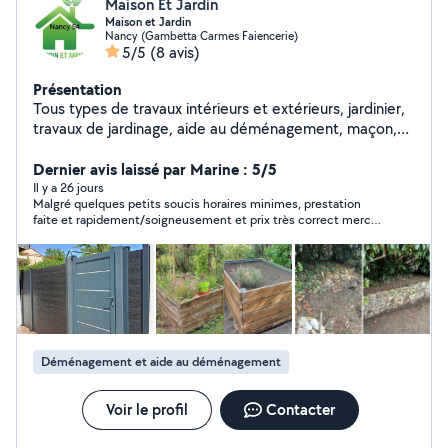
Maison Et Jardin
Maison et Jardin
Nancy (Gambetta Carmes Faiencerie)
5/5
(8 avis)
Présentation
Tous types de travaux intérieurs et extérieurs, jardinier,
travaux de jardinage, aide au déménagement, maçon,
petit bricolage, jardinier,aide à domicile etc. Nancy et
alentours. Cordialement
Dernier avis laissé par Marine : 5/5
Il y a 26 jours
Malgré quelques petits soucis horaires minimes, prestation
faite et rapidement/soigneusement et prix très correct merci
encore ! Aimable et réactif par messages également.
Déménagement et aide au déménagement
Voir le profil
Contacter