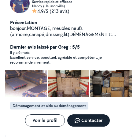
Service rapide et efficace
Nancy (Haussonville)
4,9/5
(213 avis)
Présentation
bonjour,MONTAGE, meubles neufs
(armoire,canapé,dressing,lit)DÉMÉNAGEMENT tt
catégorie fragile,lourd emballage,démontage et
remontage de vos meubles,BRICOLAGE fixation murale
Dernier avis laissé par Greg : 5/5
(télé,installation cuisine équipée,lustre et
Il y a 6 mois
Excellent service, ponctuel, agréable et compétent, je
luminaires,robinetteries)
recommande vivement.
Déménagement et aide au déménagement
Voir le profil
Contacter