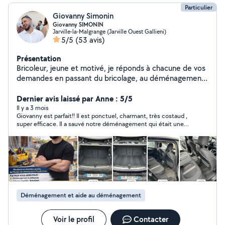
Particulier
Giovanny Simonin
Giovanny SIMONIN
Jarville-la-Malgrange (Jarville Ouest Gallieni)
5/5
(53 avis)
Présentation
Bricoleur, jeune et motivé, je réponds à chacune de vos
demandes en passant du bricolage, au déménagement,
à l'entretien de maison et au nettoyage.
Dernier avis laissé par Anne : 5/5
Il y a 3 mois
Giovanny est parfait!! Il est ponctuel, charmant, très costaud ,
super efficace. Il a sauvé notre déménagement qui était une
vraie galère . Super positif, très serviable, il s’est rendu
disponible à la dernière minute. Vraiment un grand merci! Et je
le recommande très vivement.
Déménagement et aide au déménagement
Voir le profil
Contacter