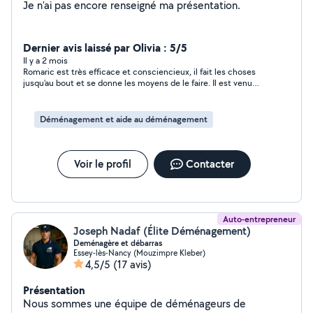
Je n'ai pas encore renseigné ma présentation.
Dernier avis laissé par Olivia : 5/5
Il y a 2 mois
Romaric est très efficace et consciencieux, il fait les choses
jusqu'au bout et se donne les moyens de le faire. Il est venu
avec son ami, mais sans demander de supplément. Gros bonus,
c'est quelqu'un de respectueux et d'humain ! Encore Merci à
toi !! J'oublierai pas.
Déménagement et aide au déménagement
Voir le profil
Contacter
Auto-entrepreneur
Joseph Nadaf (Élite Déménagement)
Deménagère et débarras
Essey-lès-Nancy (Mouzimpre Kleber)
4,5/5
(17 avis)
Présentation
Nous sommes une équipe de déménageurs de