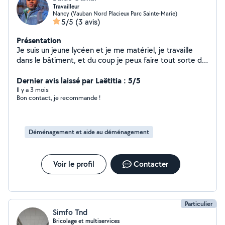
Travailleur
Nancy (Vauban Nord Placieux Parc Sainte-Marie)
5/5
(3 avis)
Présentation
Je suis un jeune lycéen et je me matériel, je travaille
dans le bâtiment, et du coup je peux faire tout sorte de
travail en tranquillité et à moins cher, je suis toute seule
un particulier
Dernier avis laissé par Laëtitia : 5/5
Il y a 3 mois
Bon contact, je recommande !
Déménagement et aide au déménagement
Voir le profil
Contacter
Particulier
Simfo Tnd
Bricolage et multiservices