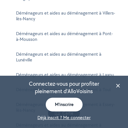
Déménageurs et aides au déménagement à Villers-
lès-Nancy
Déménageurs et aides au déménagement à Pont-
à-Mousson
Déménageurs et aides au déménagement à
Lunéville
Déménageurs et aides au déménagement à Laxou
Connectez-vous pour profiter
Déménageurs et aides au déménagement à Toul
pleinement d'AlloVoisins
Déménageurs et aides au déménagement à Essey-
M'inscrire
lès-Nancy
Carte
Déjà inscrit ? Me connecter
Déménageurs et aides au déménagement à