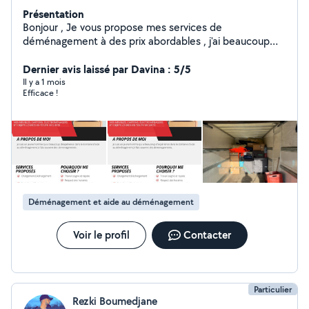
Présentation
Bonjour , Je vous propose mes services de
déménagement à des prix abordables , j'ai beaucoup
d'expérience dans ce domaine si vous êtes intéressés
n'hésitez pas à me contacter
Dernier avis laissé par Davina : 5/5
Il y a 1 mois
Efficace !
Déménagement et aide au déménagement
Voir le profil
Contacter
Particulier
Rezki Boumedjane