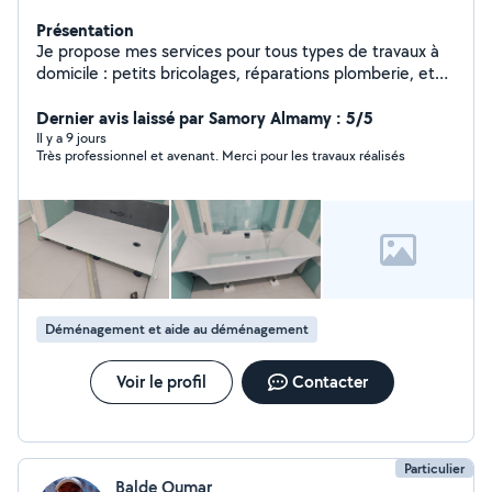
Présentation
Je propose mes services pour tous types de travaux à
domicile : petits bricolages, réparations plomberie, et
travaux de maçonnerie. Sérieux, rapide et à l'écoute de
vos besoins, je m'assure que chaque projet soit réalisé
Dernier avis laissé par Samory Almamy : 5/5
avec soin. Devis gratuit
Il y a 9 jours
Très professionnel et avenant. Merci pour les travaux réalisés
Déménagement et aide au déménagement
Voir le profil
Contacter
Particulier
Balde Oumar