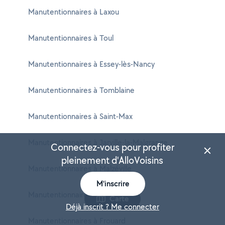
Manutentionnaires à Laxou
Manutentionnaires à Toul
Manutentionnaires à Essey-lès-Nancy
Manutentionnaires à Tomblaine
Manutentionnaires à Saint-Max
Manutentionnaires à Jarville-la-Malgrange
Connectez-vous pour profiter
pleinement d'AlloVoisins
Manutentionnaires à Malzéville
M'inscrire
Manutentionnaires à Maxéville
Carte
Déjà inscrit ? Me connecter
Manutentionnaires à Frouard