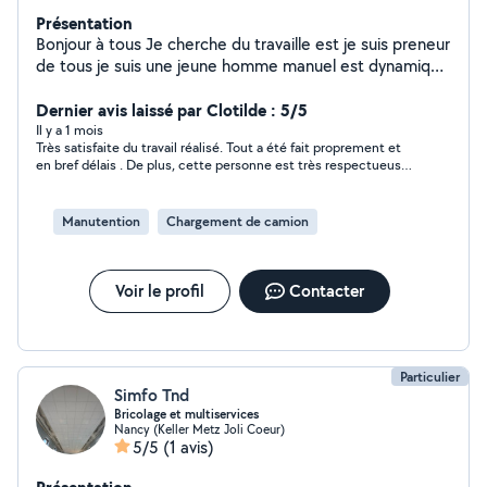
Présentation
Bonjour à tous Je cherche du travaille est je suis preneur
de tous je suis une jeune homme manuel est dynamique
motivée à faire toute les tâches demandées n'hésitez
pas à me contacter si besoin je suis joignable à tous
Dernier avis laissé par Clotilde : 5/5
moment Excellente journée à tous le monde
Il y a 1 mois
Très satisfaite du travail réalisé. Tout a été fait proprement et
en bref délais . De plus, cette personne est très respectueuse,
agréable et à l’écoute. Je recommande. Merci encore pour ce
travail de qualité !
Manutention
Chargement de camion
Voir le profil
Contacter
Particulier
Simfo Tnd
Bricolage et multiservices
Nancy (Keller Metz Joli Coeur)
5/5
(1 avis)