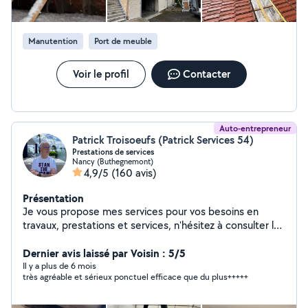
servir de ses mains pour vous aider :)
Manutention
Port de meuble
Voir le profil
Contacter
Auto-entrepreneur
Patrick Troisoeufs (Patrick Services 54)
Prestations de services
Nancy (Buthegnemont)
4,9/5
(160 avis)
Présentation
Je vous propose mes services pour vos besoins en
travaux, prestations et services, n'hésitez à consulter les
avis, réalisations et demander mes conditions, je ne
communique aucun tarif sans échange ni connaissance
Dernier avis laissé par Voisin : 5/5
exacte du besoin. Je me déplace sur le département.
Il y a plus de 6 mois
très agréable et sérieux ponctuel efficace que du plus+++++
MERCI DE RÉPONDRE AUX PROPOSITIONS QUI VOUS
SONT FAITES RAPPEL : Les demandes en privé par un
client se trouvant hors de notre périmètre