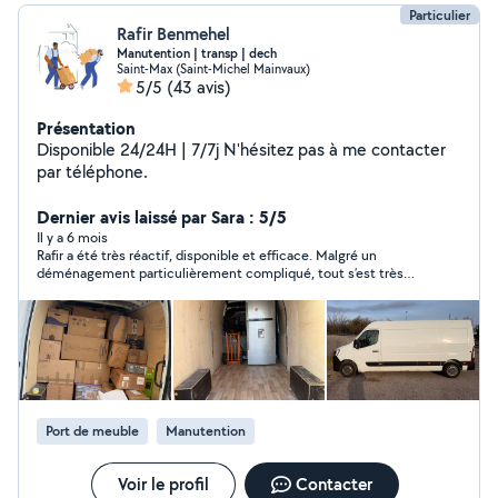
Particulier
Rafir Benmehel
Manutention | transp | dech
Saint-Max (Saint-Michel Mainvaux)
5/5
(43 avis)
Présentation
Disponible 24/24H | 7/7j N'hésitez pas à me contacter
par téléphone.
Dernier avis laissé par Sara : 5/5
Il y a 6 mois
Rafir a été très réactif, disponible et efficace. Malgré un
déménagement particulièrement compliqué, tout s’est très
bien passé grâce à son aide. Merci beaucoup pour votre aide
précieuse !
Port de meuble
Manutention
Voir le profil
Contacter