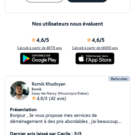
Nos utilisateurs nous évaluent
4,6/5
4,6/5
Calculé à partir de 48731 avis
Calculé à partir de 66000 avis
Particulier
Romik Khudoyan
Romik
Essey-lès-Nancy (Mouzimpre Kleber)
4,8/5
(42 avis)
Présentation
Bonjour , Je vous propose mes services de
déménagement à des prix abordables , j'ai beaucoup
d'expérience dans ce domaine si vous êtes intéressés
n'hésitez pas à me contacter
Dernier avis laissé par Cecile : 5/5