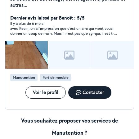
autres...
Dernier avis laissé par Benoît : 5/5
Il y a plus de 6 mois
avec Kevin, on a l'impression que c'est un ami qui vient vous
donner un coup de main. Mais il n'est pas que sympa, il est très
serviable, ponctuel, habile, costaud, et affiche une bonne
volonté pour tout faire et bien le faire. Je recommande
vivement et je referai appel à lui.
Manutention
Port de meuble
Voir le profil
Contacter
Vous souhaitez proposer vos services de
Manutention ?