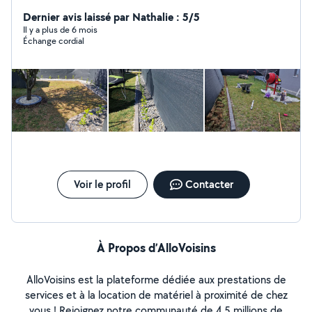
Jardinage, aménagement, espace vert -Tonte de
pelouse, débroussailleuse, motoculteur -Ramassage des
Dernier avis laissé par Nathalie : 5/5
feuilles -Évacuation des déchets -Taille de haies,
Il y a plus de 6 mois
Échange cordial
fruitiers, rosiers -Nettoyage de terrasses -Nettoyage de
l'aller -Bêchage, binage, et grillage -Entretien et
Nettoyage des massifs -Massonerie, Bricolage, Peinture,
Placo, Carrelage Je suis dans l'attente de vos
demandes. Cordialement.
Voir le profil
Contacter
À Propos d’AlloVoisins
AlloVoisins est la plateforme dédiée aux prestations de
services et à la location de matériel à proximité de chez
vous ! Rejoignez notre communauté de 4,5 millions de