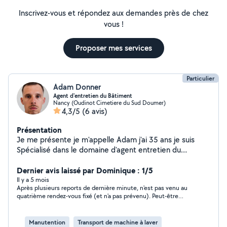
Inscrivez-vous et répondez aux demandes près de chez
vous !
Proposer mes services
Particulier
Adam Donner
Agent d'entretien du Bâtiment
Nancy (Oudinot Cimetiere du Sud Doumer)
4,3/5
(6 avis)
Présentation
Je me présente je m'appelle Adam j'ai 35 ans je suis
Spécialisé dans le domaine d'agent entretien du
bâtiment j'effectue des réparations et des travaux de
second oeuvre . J'habite sur le secteur de Nancy A ce
Dernier avis laissé par Dominique : 1/5
jour je n'est pas le permis mais je peut me déplacer en
Il y a 5 mois
Après plusieurs reports de dernière minute, n'est pas venu au
trottinette ou en transport en commun je suis une
quatrième rendez-vous fixé (et n'a pas prévenu). Peut-être
personne sérieuse volontaire travailleur responsable
compétent, mais pas fiable surtout.
expérimenté qui respecte les règles de sécurité qui
s'investit énormément dans sont travaille seul ou en
Manutention
Transport de machine à laver