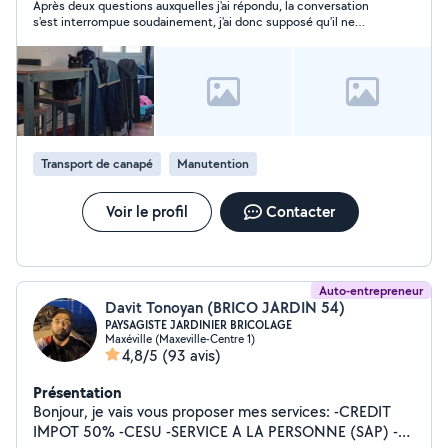
Après deux questions auxquelles j'ai répondu, la conversation
s'est interrompue soudainement, j'ai donc supposé qu'il ne
donnait pas suite à ma demande.
Transport de canapé
Manutention
Voir le profil
Contacter
Auto-entrepreneur
Davit Tonoyan (BRICO JARDIN 54)
PAYSAGISTE JARDINIER BRICOLAGE
Maxéville (Maxeville-Centre 1)
4,8/5
(93 avis)
Présentation
Bonjour, je vais vous proposer mes services: -CREDIT
IMPOT 50% -CESU -SERVICE A LA PERSONNE (SAP) -