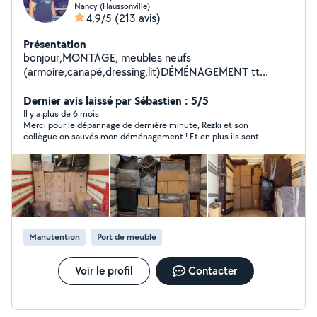
Nancy (Haussonville)
4,9/5
(213 avis)
Présentation
bonjour,MONTAGE, meubles neufs
(armoire,canapé,dressing,lit)DÉMÉNAGEMENT tt
catégorie fragile,lourd emballage,démontage et
remontage de vos meubles,BRICOLAGE fixation murale
Dernier avis laissé par Sébastien : 5/5
(télé,installation cuisine équipée,lustre et
Il y a plus de 6 mois
Merci pour le dépannage de dernière minute, Rezki et son
luminaires,robinetteries)
collègue on sauvés mon déménagement ! Et en plus ils sont
très organisés, soigneux et sympathique ! Allez y les yeux
fermés !
Manutention
Port de meuble
Voir le profil
Contacter