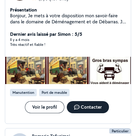
Présentation
Bonjour, Je mets à votre disposition mon savoir-faire
dans le domaine de Déménagement et de Débarras. Je
serai à vos côtés pour vous aider N'hésitez pas à me
contacter pour plus d'infos. Bien cordialement.
Dernier avis laissé par Simon : 5/5
Il y a 4 mois
Très réactif et fiable !
Manutention
Port de meuble
Voir le profil
Contacter
Particulier