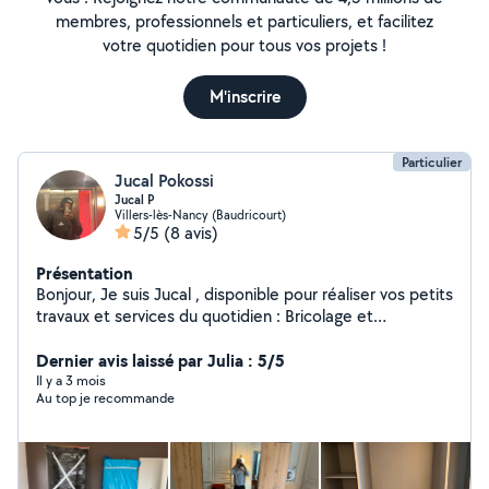
membres, professionnels et particuliers, et facilitez
votre quotidien pour tous vos projets !
M'inscrire
Particulier
Jucal Pokossi
Jucal P
Villers-lès-Nancy (Baudricourt)
5/5
(8 avis)
Présentation
Bonjour, Je suis Jucal , disponible pour réaliser vos petits
travaux et services du quotidien : Bricolage et
réparations Montage de meubles Jardinage Aide au
déménagement Autres services selon vos besoins
Dernier avis laissé par Julia : 5/5
Organisé, rigoureux et à l'écoute, je veille toujours à la
Il y a 3 mois
Au top je recommande
satisfaction des personnes qui me font confiance.
N'hésitez pas à m'envoyer un message pour discuter de
votre projet.