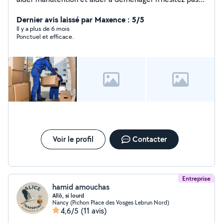
me contacter merci
Dernier avis laissé par Maxence : 5/5
Il y a plus de 6 mois
Ponctuel et efficace.
Voir le profil
Contacter
Entreprise
hamid amouchas
Allô, si lourd
Nancy (Pichon Place des Vosges Lebrun Nord)
4,6/5
(11 avis)