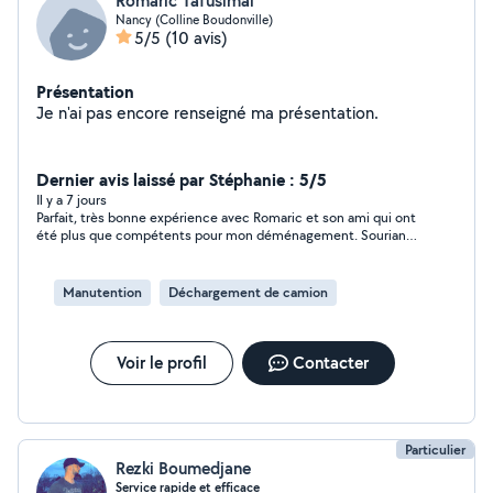
Romaric Tafusimai
Nancy (Colline Boudonville)
5/5
(10 avis)
Présentation
Je n'ai pas encore renseigné ma présentation.
Dernier avis laissé par Stéphanie : 5/5
Il y a 7 jours
Parfait, très bonne expérience avec Romaric et son ami qui ont
été plus que compétents pour mon déménagement. Souriants
et sympathiques en plus, donc je recommande les yeux fermés
Manutention
Déchargement de camion
Voir le profil
Contacter
Particulier
Rezki Boumedjane
Service rapide et efficace