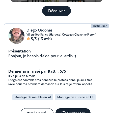
Découvrir
Particulier
Diego Ordoñez
Villers-lès-Nancy (Hardeval Cottages Chanoine Pieron)
5/5
(13 avis)
Présentation
Bonjour, je besoin d'aide pour le jardin ;)
Dernier avis laissé par Katti : 5/5
Il y a plus de 6 mois
Diego est adorable très ponctuelle professionnel je suis très
ravie pour ma première demande sur le site je referai appel à
Diego sans aucun doute , le montage des meubles ( bahut et
meuble télé )a été très bien réalisée et rapide vraiment très
satisfaite +++++Je recommande à 100%
Montage de meuble en kit
Montage de cuisine en kit