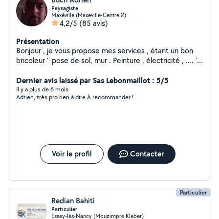
Paysagiste
Maxéville (Maxeville-Centre 2)
4,2/5
(85 avis)
Présentation
Bonjour , je vous propose mes services , étant un bon
bricoleur '' pose de sol, mur . Peinture , électricité , .... ''
et aussi tout travaux de jardinage étant paysagiste
Dernier avis laissé par Sas Lebonmaillot : 5/5
Il y a plus de 6 mois
Adrien, très pro rien à dire À recommander !
Voir le profil
Contacter
Particulier
Redian Bahiti
Particulier
Essey-lès-Nancy (Mouzimpre Kleber)