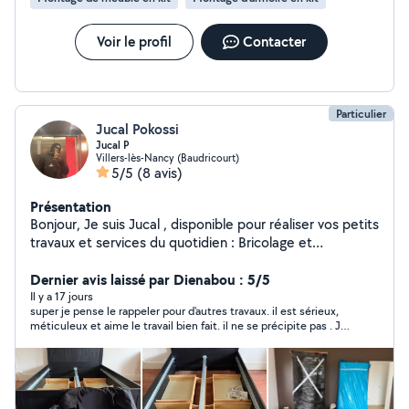
Voir le profil
Contacter
Particulier
Jucal Pokossi
Jucal P
Villers-lès-Nancy (Baudricourt)
5/5
(8 avis)
Présentation
Bonjour, Je suis Jucal , disponible pour réaliser vos petits
travaux et services du quotidien : Bricolage et
réparations Montage de meubles Jardinage Aide au
déménagement Autres services selon vos besoins
Dernier avis laissé par Dienabou : 5/5
Organisé, rigoureux et à l'écoute, je veille toujours à la
Il y a 17 jours
super je pense le rappeler pour d'autres travaux. il est sérieux,
satisfaction des personnes qui me font confiance.
méticuleux et aime le travail bien fait. il ne se précipite pas . Je
N'hésitez pas à m'envoyer un message pour discuter de
recommande
votre projet.