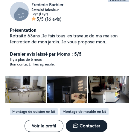
Frederic Barbier
Retraité bricoleur
Leyr (Leyr)
5/5
(16 avis)
Présentation
Retraité 63ans .Je fais tous les travaux de ma maison
l'entretien de mon jardin. Je vous propose mon
expérience pour vos travaux intérieure .Montage
meubles. Aménagement cuisine salle de bain.
Dernier avis laissé par Momo : 5/5
Il y a plus de 6 mois
Bon contact. Très agréable.
Montage de cuisine en kit
Montage de meuble en kit
Voir le profil
Contacter