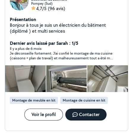
Pompey (Sud)
4,7/5
(96 avis)
Présentation
Bonjour à tous je suis un électricien du bâtiment
(diplômé ) et multi services
Dernier avis laissé par Sarah : 1/5
Il y a plus de 6 mois
Je déconseille fortement. J’ai confié le montage de ma cuisine
(caissons + plan de travail) et malheureusement tout a été mal
réalisé : caissons montés à l’envers, emplacement du four
incorrect, tout a dû être démonté par un autre voisin. Le travail
n’a pas été terminé, il a multiplié les reports (maladie,
indisponibilités, autres chantiers…) et au final rien n’était
exploitable. J’ai payé 150 € pour 3 caissons et un plan de travail
simplement posés sur les meubles. 150€ perdue puisque tout
a dû être refait. Je suis écœuré! Heureusement qu’un autre
« allo voisin » a rattrapé toutes ses catastrophes !
Montage de meuble en kit
Montage de cuisine en kit
Voir le profil
Contacter