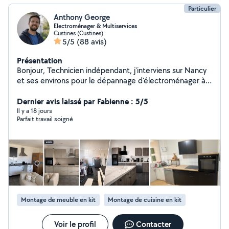
Particulier
Anthony George
Electroménager & Multiservices
Custines (Custines)
5/5
(88 avis)
Présentation
Bonjour, Technicien indépendant, j'interviens sur Nancy
et ses environs pour le dépannage d'électroménager à
domicile ainsi que le montage de cuisines et de
meubles. Diagnostic sérieux et conseils transparents
Dernier avis laissé par Fabienne : 5/5
avant toute réparation. Je privilégie la réparation
Il y a 18 jours
Parfait travail soigné
lorsqu'elle est économiquement intéressante afin
d'éviter les remplacements inutiles. Lave-linge, sèche-
linge, lave-vaisselle, fours, plaques, réfrigérateurs et
congélateurs. Petits appareils et téléviseurs pris en
charge à l'atelier. Montage de cuisines, meubles,
électroménager encastrable et fixations murales. Avis
clients visibles sur mon profil. Secteur Nancy et
agglomération.
Montage de meuble en kit
Montage de cuisine en kit
Voir le profil
Contacter