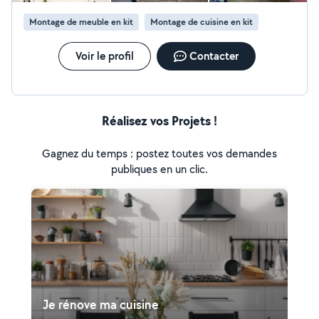
d'appartements : Désencombrement et nettoyage
Montage de meuble en kit
Montage de cuisine en kit
après départ ou rénovation. Avec un savoir-faire
éprouvé et une approche professionnelle, RenovElite54
vous assure un service rapide, soigné et adapté à vos
Voir le profil
Contacter
besoins.
Réalisez vos Projets !
Gagnez du temps : postez toutes vos demandes
publiques en un clic.
Je rénove ma cuisine