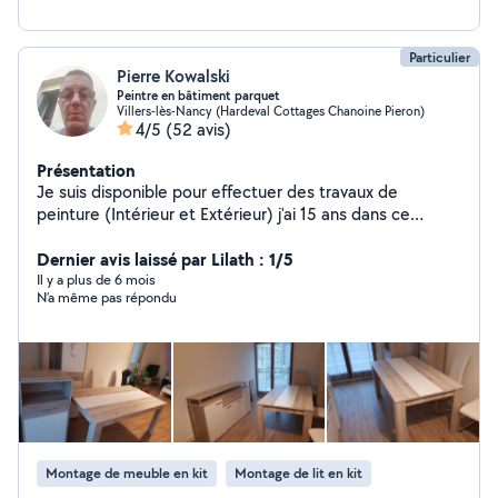
Particulier
Pierre Kowalski
Peintre en bâtiment parquet
Villers-lès-Nancy (Hardeval Cottages Chanoine Pieron)
4/5
(52 avis)
Présentation
Je suis disponible pour effectuer des travaux de
peinture (Intérieur et Extérieur) j'ai 15 ans dans ce
domaine ainsi que dans la pose de parquet et je suis
prèt à mettre mon savoir-faire à votre service,les
Dernier avis laissé par Lilath : 1/5
photos que j'ai en son la preuve. N'hésitez pas a me
Il y a plus de 6 mois
N’a même pas répondu
contacter. Pierre
Montage de meuble en kit
Montage de lit en kit