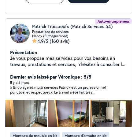
Auto-entrepreneur
Patrick Troisoeufs (Patrick Services 54)
Prestations de services
Nancy (Buthegnemont)
4,9/5
(160 avis)
Présentation
Je vous propose mes services pour vos besoins en
travaux, prestations et services, n'hésitez à consulter les
avis, réalisations et demander mes conditions, je ne
communique aucun tarif sans échange ni connaissance
Dernier avis laissé par Véronique : 5/5
exacte du besoin. Je me déplace sur le département.
Il y a 3 mois
5 Bricolage et multi services Patrick est un professionnel
MERCI DE RÉPONDRE AUX PROPOSITIONS QUI VOUS
ponctuel et respectueux. Le travail a été fait très
SONT FAITES RAPPEL : Les demandes en privé par un
soigneusement et efficacement. Je recommande sans
client se trouvant hors de notre périmètre
problème.
géographique ne peuvent pas avoir une réponse.
Montage de meuble en kit
Montage d'armoire en kit