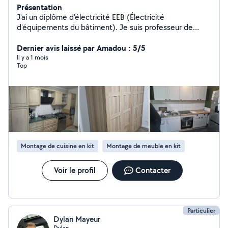
Présentation
J'ai un diplôme d'électricité EEB (Électricité
d'équipements du bâtiment). Je suis professeur de
physique et chimie.j'ai travail comme prof 20ans. Je
peux installer ou rénover l'électricité domestique. Je
Dernier avis laissé par Amadou : 5/5
peux faire un schéma électrique pour la maison. Je peux
Il y a 1 mois
Top
faire un devis.
Montage de cuisine en kit
Montage de meuble en kit
Voir le profil
Contacter
Particulier
Dylan Mayeur