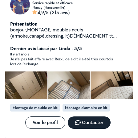
Service rapide et efficace
Nancy (Haussonville)
4,9/5
(213 avis)
Présentation
bonjour,MONTAGE, meubles neufs
(armoire,canapé,dressing,lit)DÉMÉNAGEMENT tt
catégorie fragile,lourd emballage,démontage et
remontage de vos meubles,BRICOLAGE fixation murale
Dernier avis laissé par Linda : 5/5
(télé,installation cuisine équipée,lustre et
Il y a 1 mois
Je n'ai pas fait affaire avec Rezki, cela dit il a été très courtois
luminaires,robinetteries)
lors de l'échange.
Montage de meuble en kit
Montage d'armoire en kit
Voir le profil
Contacter