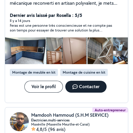
mécanique reconverti en artisan polyvalent, je mets
aujourd'hui mon savoir-faire technique et ma passion du
bricolage à votre service. Je réalise vos travaux avec
Dernier avis laissé par Rosella : 5/5
rigueur, précision et dans le respect strict des normes
Il y a 14 jours
Feras est une personne très consciencieuse et ne compte pas
de sécurité, tout en m'adaptant à votre budget. Mon
son temps pour essayer de trouver une solution la plus
expertise couvre de nombreux domaines : Intérieur :
économique en plus d'être sympathique. A recommander sans
montage de meubles, installation et pose de cuisines,
hésitation
aménagement intérieur, petites interventions en
plomberie et électricité. Extérieur : pose de stores
bannes, portails, portes de garage et autres
installations. En tant que micro-entrepreneur, je vous
garantis un travail sérieux, transparent et soigné. Je
Montage de meuble en kit
Montage de cuisine en kit
serai votre artisan de confiance pour concrétiser vos
projets. Feras
Voir le profil
Contacter
Auto-entrepreneur
Mamdooh Hammoud (S.H.M SERVICE)
Électricien.multi-services
Maxéville (Maxeville Meurthe-et-Canal)
4,8/5
(96 avis)