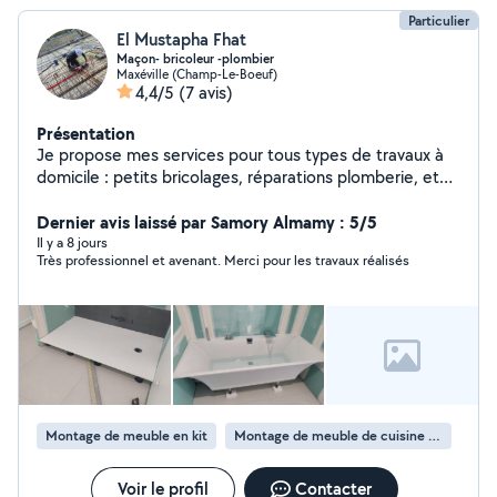
Particulier
El Mustapha Fhat
Maçon- bricoleur -plombier
Maxéville (Champ-Le-Boeuf)
4,4/5
(7 avis)
Présentation
Je propose mes services pour tous types de travaux à
domicile : petits bricolages, réparations plomberie, et
travaux de maçonnerie. Sérieux, rapide et à l'écoute de
vos besoins, je m'assure que chaque projet soit réalisé
Dernier avis laissé par Samory Almamy : 5/5
avec soin. Devis gratuit
Il y a 8 jours
Très professionnel et avenant. Merci pour les travaux réalisés
Montage de meuble en kit
Montage de meuble de cuisine en kit
Voir le profil
Contacter