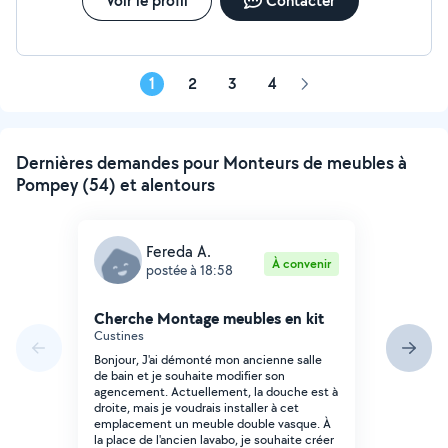
Voir le profil
Contacter
1
2
3
4
Page
suivante
Dernières demandes pour Monteurs de meubles à
Pompey (54) et alentours
Fereda A.
À convenir
postée à 18:58
Cherche Montage meubles en kit
Custines
Bonjour, J'ai démonté mon ancienne salle
de bain et je souhaite modifier son
agencement. Actuellement, la douche est à
droite, mais je voudrais installer à cet
emplacement un meuble double vasque. À
la place de l'ancien lavabo, je souhaite créer