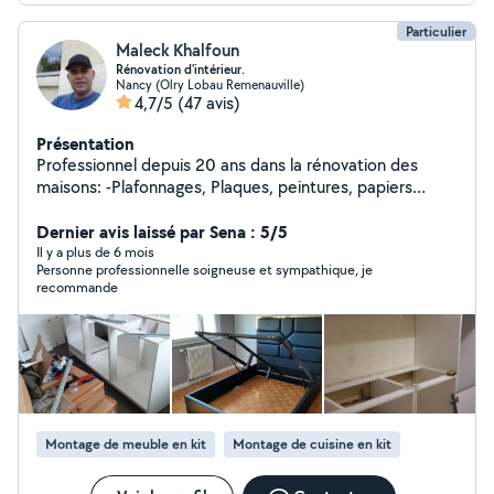
Particulier
Maleck Khalfoun
Rénovation d'intérieur.
Nancy (Olry Lobau Remenauville)
4,7/5
(47 avis)
Présentation
Professionnel depuis 20 ans dans la rénovation des
maisons: -Plafonnages, Plaques, peintures, papiers
peint. -Montage de meubles/cuisine en kit. -Montage de
portes. -parquet et carrelage. -conseils en architecture
Dernier avis laissé par Sena : 5/5
d'intérieure ( agencement, aménagement...). -
Il y a plus de 6 mois
Personne professionnelle soigneuse et sympathique, je
intervention sur les petits soucis d'un espace de vie (
recommande
petites électricité et plomberie, fixer des objets aux
murs : cadres ,triangles ...).
Montage de meuble en kit
Montage de cuisine en kit