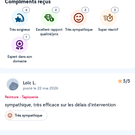
Compliments reçus
4
2
2
2
Très soigneux
Excellent rapport
Très sympathique
Super réactif
qualité/prix
1
Expert dans son
domaine
5/5
Loïc L.
posté le 22 mai 2026
Peinture - Tapisserie
sympathique, très efficace sur les délais d'intervention
Très sympathique