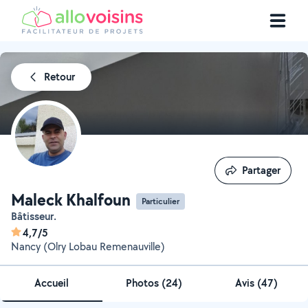
Retour
Partager
Partager
Maleck Khalfoun
Particulier
Bâtisseur.
4,7/5
Nancy (Olry Lobau Remenauville)
Accueil
Photos
(
24
)
Avis (47)