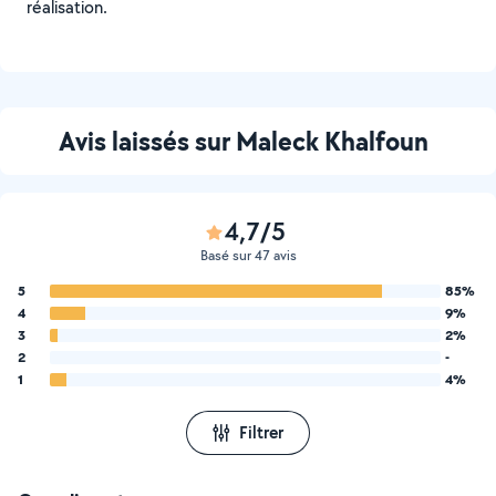
réalisation.
Avis laissés sur Maleck Khalfoun
4,7/5
Basé sur 47 avis
5
85%
4
9%
3
2%
2
-
1
4%
Filtrer