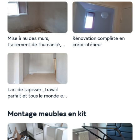
réparation des murs avec
deux couches d'enduit
,peindre en couche primaire
et deux de finition
Mise à nu des murs,
Rénovation complète en
traitement de l'humanité,
crépi intérieur
réparation des murs et
application de crepi
intérieur...photos avant
réalisation.
L'art de tapisser , travail
parfait et tous le monde est
content.
Montage meubles en kit