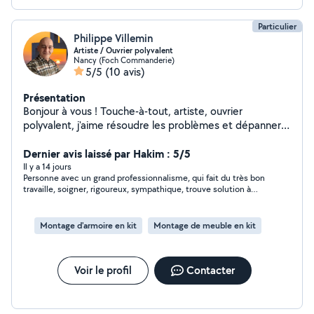
Particulier
Philippe Villemin
Artiste / Ouvrier polyvalent
Nancy (Foch Commanderie)
5/5
(10 avis)
Présentation
Bonjour à vous ! Touche-à-tout, artiste, ouvrier
polyvalent, j'aime résoudre les problèmes et dépanner.
Et parce qu'il s'agit d'une activité où le relationnel est le
point d'orgue, j'aime à privilégier la communication et la
Dernier avis laissé par Hakim : 5/5
bonne entente. Aussi je vous propose mes services et
Il y a 14 jours
Personne avec un grand professionnalisme, qui fait du très bon
mon inventivité, avec sérieux, courtoisie et bien sûr
travaille, soigner, rigoureux, sympathique, trouve solution à
sympathie. À très bientôt !
tout problème. Très honnête, je le.co'seiole fortement,
ponctuel, n hésiter pas à le contacter.
Montage d'armoire en kit
Montage de meuble en kit
Voir le profil
Contacter