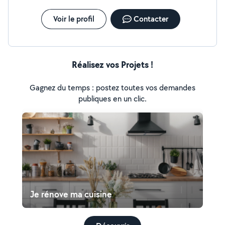
imaginer à quel point cette intervention m’enlève un poids
énorme. Je vais enfin pouvoir repartir sur de bonnes bases. Un
immense merci à tous les deux pour votre professionnalisme,
Voir le profil
Contacter
votre gentillesse et votre discrétion. Je vous souhaite le
meilleur pour la suite.
Réalisez vos Projets !
Gagnez du temps : postez toutes vos demandes
publiques en un clic.
Je rénove ma cuisine