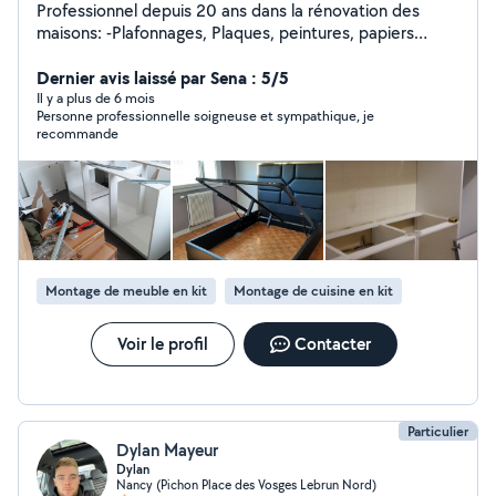
Professionnel depuis 20 ans dans la rénovation des
maisons: -Plafonnages, Plaques, peintures, papiers
peint. -Montage de meubles/cuisine en kit. -Montage de
portes. -parquet et carrelage. -conseils en architecture
Dernier avis laissé par Sena : 5/5
d'intérieure ( agencement, aménagement...). -
Il y a plus de 6 mois
Personne professionnelle soigneuse et sympathique, je
intervention sur les petits soucis d'un espace de vie (
recommande
petites électricité et plomberie, fixer des objets aux
murs : cadres ,triangles ...).
Montage de meuble en kit
Montage de cuisine en kit
Voir le profil
Contacter
Particulier
Dylan Mayeur
Dylan
Nancy (Pichon Place des Vosges Lebrun Nord)