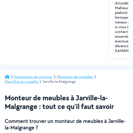
d'installer 
Malheureus
plafond n'a
l'entrepris
travaux en
si vous ête
contacter a
ensemble ce
éventuelle
d'avance po
ILAHIANE
Prestations de services
Monteurs de meubles
Meurthe-et-moselle
Jarville-la-Malgrange
Monteur de meubles à Jarville-la-
Malgrange : tout ce qu’il faut savoir
Comment trouver un monteur de meubles à Jarville-
la-Malgrange ?