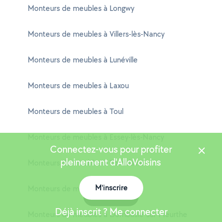
Monteurs de meubles à Longwy
Monteurs de meubles à Villers-lès-Nancy
Monteurs de meubles à Lunéville
Monteurs de meubles à Laxou
Monteurs de meubles à Toul
Monteurs de meubles à Essey-lès-Nancy
Connectez-vous pour profiter
pleinement d'AlloVoisins
Monteurs de meubles à Tomblaine
M'inscrire
Monteurs de meubles à Saint-Max
Carte
Déjà inscrit ? Me connecter
Monteurs de meubles à Dombasle-sur-Meurthe