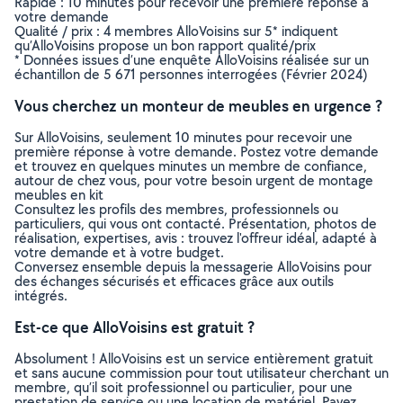
Rapide : 10 minutes pour recevoir une première réponse à
votre demande
Qualité / prix : 4 membres AlloVoisins sur 5* indiquent
qu’AlloVoisins propose un bon rapport qualité/prix
* Données issues d’une enquête AlloVoisins réalisée sur un
échantillon de 5 671 personnes interrogées (Février 2024)
Vous cherchez un monteur de meubles en urgence ?
Sur AlloVoisins, seulement 10 minutes pour recevoir une
première réponse à votre demande. Postez votre demande
et trouvez en quelques minutes un membre de confiance,
autour de chez vous, pour votre besoin urgent de montage
meubles en kit
Consultez les profils des membres, professionnels ou
particuliers, qui vous ont contacté. Présentation, photos de
réalisation, expertises, avis : trouvez l'offreur idéal, adapté à
votre demande et à votre budget.
Conversez ensemble depuis la messagerie AlloVoisins pour
des échanges sécurisés et efficaces grâce aux outils
intégrés.
Est-ce que AlloVoisins est gratuit ?
Absolument ! AlloVoisins est un service entièrement gratuit
et sans aucune commission pour tout utilisateur cherchant un
membre, qu’il soit professionnel ou particulier, pour une
prestation de service ou une location de matériel. Payez