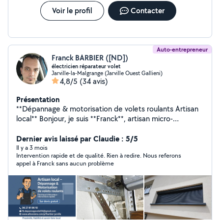
Voir le profil
Contacter
Auto-entrepreneur
Franck BARBIER ([ND])
électricien réparateur volet
Jarville-la-Malgrange (Jarville Ouest Gallieni)
4,8/5
(34 avis)
Présentation
**Dépannage & motorisation de volets roulants Artisan
local** Bonjour, je suis **Franck**, artisan micro-
entrepreneur spécialisé dans le dépannage, la
réparation et la motorisation de volets roulants
Dernier avis laissé par Claudie : 5/5
(mécaniques et électriques). Dépannage Réparation
Il y a 3 mois
Intervention rapide et de qualité. Rien à redire. Nous referons
Motorisation Réglages et entretien J'interviens
appel à Franck sans aucun problème
rapidement sur **Nancy et son agglomération**, avec un
travail soigné et des conseils personnalisés. Grâce à
mon expérience dans l'amélioration de l'habitat, je peux
également vous orienter vers un **réseau d'artisans
locaux de confiance** pour vos projets de chauffage,
climatisation, pompe à chaleur, toiture, plomberie,