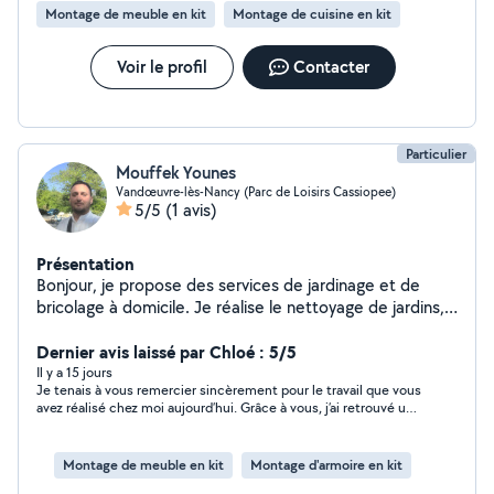
Montage de meuble en kit
Montage de cuisine en kit
après départ ou rénovation. Avec un savoir-faire
éprouvé et une approche professionnelle, RenovElite54
vous assure un service rapide, soigné et adapté à vos
Voir le profil
Contacter
besoins.
Particulier
Mouffek Younes
Vandœuvre-lès-Nancy (Parc de Loisirs Cassiopee)
5/5
(1 avis)
Présentation
Bonjour, je propose des services de jardinage et de
bricolage à domicile. Je réalise le nettoyage de jardins,
la tonte et l'entretien de pelouses, la taille des haies, le
montage de meubles, ainsi que divers petits travaux de
Dernier avis laissé par Chloé : 5/5
bricolage. Je suis sérieux, ponctuel et je m'engage à
Il y a 15 jours
Je tenais à vous remercier sincèrement pour le travail que vous
fournir un travail soigné à des prix raisonnables.
avez réalisé chez moi aujourd’hui. Grâce à vous, j’ai retrouvé un
N'hésitez pas à me contacter.
appartement propre, sain et surtout à nouveau habitable. Vous
avez fait un travail remarquable, avec beaucoup d’efficacité et
de respect. Vous avez même retrouvé mon ordinateur, ce que
Montage de meuble en kit
Montage d'armoire en kit
j’ai beaucoup apprécié. Vous ne pouvez sans doute pas