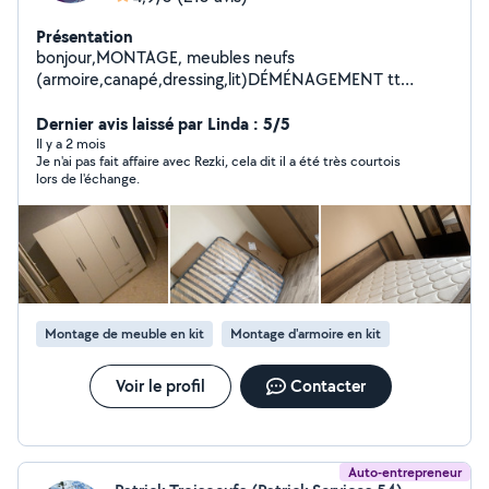
Présentation
bonjour,MONTAGE, meubles neufs
(armoire,canapé,dressing,lit)DÉMÉNAGEMENT tt
catégorie fragile,lourd emballage,démontage et
remontage de vos meubles,BRICOLAGE fixation murale
Dernier avis laissé par Linda : 5/5
(télé,installation cuisine équipée,lustre et
Il y a 2 mois
Je n'ai pas fait affaire avec Rezki, cela dit il a été très courtois
luminaires,robinetteries)
lors de l'échange.
Montage de meuble en kit
Montage d'armoire en kit
Voir le profil
Contacter
Auto-entrepreneur