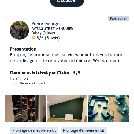
Découvrir
Particulier
Pierre Georges
PAYSAGISTE ET MENUISIER
Pulnoy (Pulnoy)
5/5
(5 avis)
Présentation
Bonjour, Je propose mes services pour tous vos travaux
de jardinage et de rénovation intérieure. Sérieux, motivé
et bien équipé, je réalise l'entretien de jardins, la taille
de haies, le débroussaillage ainsi que divers travaux de
Dernier avis laissé par Claire : 5/5
paysagisme. Je suis également disponible pour des
Il y a 1 mois
Très efficace et rapide.
travaux de menuiserie : pose de portes, montage et
pose de meubles, petits aménagements intérieure. Je
réalise aussi vos travaux de peinture et pose de papier
peint avec soin. Je dispose du matériel adapté et je me
déplace rapidement selon vos besoins. Travail propre et
soigné. N'hésitez pas à me contacter pour un devis ou
plus d'informations. Devis et déplacement gratuits.
Montage de meuble en kit
Montage d'armoire en kit