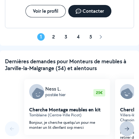
Voir le profil
Contacter
1
2
3
4
5
Page
suivante
Dernières demandes pour Monteurs de meubles à
Jarville-la-Malgrange (54) et alentours
Ness L.
P
25€
postée hier
p
Cherche Montage meubles en kit
Cherche
Tomblaine (Centre-Ville Picot)
Villers-lè
Chanoine P
Bonjour, je cherche quelqu'un pour me
monter un lit d'enfant svp merci
Bonjour, a
fenêtres, l
retirer des