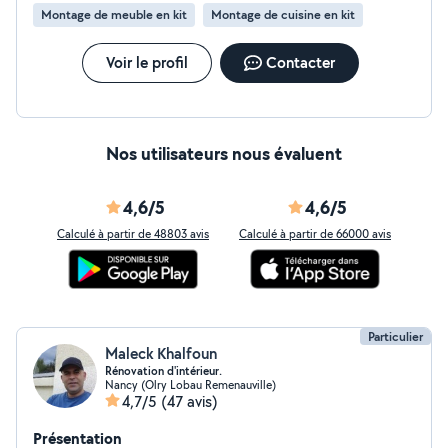
garantis un travail sérieux, transparent et soigné. Je
Montage de meuble en kit
Montage de cuisine en kit
serai votre artisan de confiance pour concrétiser vos
projets. Feras
Voir le profil
Contacter
Nos utilisateurs nous évaluent
4,6/5
4,6/5
Calculé à partir de 48803 avis
Calculé à partir de 66000 avis
Particulier
Maleck Khalfoun
Rénovation d'intérieur.
Nancy (Olry Lobau Remenauville)
4,7/5
(47 avis)
Présentation