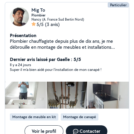
Particulier
Mig To
Plombier
Nancy (A. France Sud Bertin Nord)
5/5
(3 avis)
Présentation
Plombier chauffagiste depuis plus de dix ans, je me
débrouille en montage de meubles et installations
diverses. Tout ce qui a attrait à la cuisine et salle de
bain.
Dernier avis laissé par Gaelle : 5/5
Il y a 24 jours
Super il m’a bien aidé pour l’installation de mon canapé !
Montage de meuble en kit
Montage de canapé
Voir le profil
Contacter