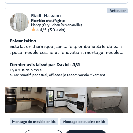
Particulier
Riadh Nasraoui
Plombier chauffagiste
Nancy (Olry Lobau Remenauville)
4,4/5
(30 avis)
Présentation
installation thermique ,sanitaire ,plomberie Salle de bain
, pose meuble cuisine et renovation , montage meuble
en kit Pose chaudiere à condensation murale et au
sol,chaudière a cheminée, pose cumulus et chauffe eau
Dernier avis laissé par David : 5/5
.... meuble salle de bain et baigoire.. Pose radiateurs,
Il y a plus de 6 mois
super reactif, ponctuel, efficace je recommande vivement !
sèche serviette Et plusieurs types de bricolage
Montage de meuble en kit
Montage de cuisine en kit