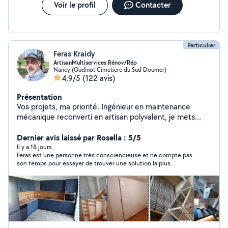
Voir le profil
Contacter
Particulier
Feras Kraidy
ArtisanMultiservices Rénov/Rép
Nancy (Oudinot Cimetiere du Sud Doumer)
4,9/5
(122 avis)
Présentation
Vos projets, ma priorité. Ingénieur en maintenance
mécanique reconverti en artisan polyvalent, je mets
aujourd'hui mon savoir-faire technique et ma passion du
bricolage à votre service. Je réalise vos travaux avec
Dernier avis laissé par Rosella : 5/5
rigueur, précision et dans le respect strict des normes
Il y a 18 jours
Feras est une personne très consciencieuse et ne compte pas
de sécurité, tout en m'adaptant à votre budget. Mon
son temps pour essayer de trouver une solution la plus
expertise couvre de nombreux domaines : Intérieur :
économique en plus d'être sympathique. A recommander sans
montage de meubles, installation et pose de cuisines,
hésitation
aménagement intérieur, petites interventions en
plomberie et électricité. Extérieur : pose de stores
bannes, portails, portes de garage et autres
installations. En tant que micro-entrepreneur, je vous