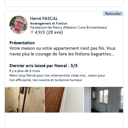
Particulier
Hervé PASCAL
Aménagement et Finition
Vandœuvre-lès-Nancy (Nabecor Curie Brichambeau)
4,9/5
(28 avis)
Présentation
Votre maison ou votre appartement n'est pas fini, Vous
n'avez plus le courage de faire les finitions baguettes
d'angles,luminaires,tringles à rideaux,montage de
meubles . N'hésitez pas à me contacter. ,Tous travaux
Dernier avis laissé par Nawal : 5/5
divers d'intérieur et d'extérieur. Travail soigné et
Il y a plus de 6 mois
Merci bcp Hervé pour ton intervention chez moi , merci pour
ponctuel. N'hésitez pas à me questionner . A très
ton efficacité, ton sourire et ta bonne humeur.
bientôt. Le bricoleur en qui vous pouvez avoir confiance.