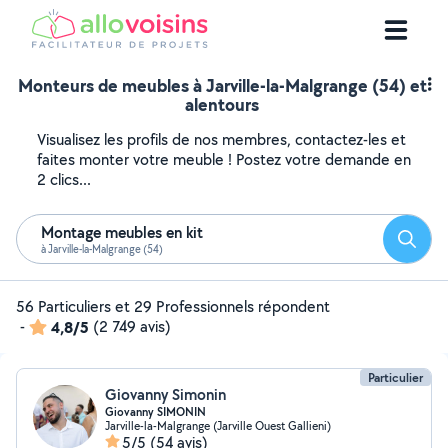
Monteurs de meubles à Jarville-la-Malgrange (54) et
alentours
Visualisez les profils de nos membres, contactez-les et
faites monter votre meuble ! Postez votre demande en
2 clics...
Montage meubles en kit
Reche
à Jarville-la-Malgrange (54)
56 Particuliers et 29 Professionnels répondent
-
4,8/5
(2 749 avis)
Particulier
Giovanny Simonin
Giovanny SIMONIN
Jarville-la-Malgrange (Jarville Ouest Gallieni)
5/5
(54 avis)