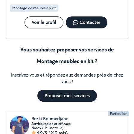
électricité et autres travaux du bâtiment. Je réalise
Montage de meuble en kit
aussi certains petits travaux de bricolage selon les
besoins. **Réactif, à l'écoute et sérieux, n'hésitez pas à
me contacter !**
Voir le profil
Contacter
Vous souhaitez proposer vos services de
Montage meubles en kit ?
Inscrivez-vous et répondez aux demandes près de chez
vous !
Proposer mes services
Particulier
Rezki Boumedjane
Service rapide et efficace
Nancy (Haussonville)
4,9/5
(213 avis)