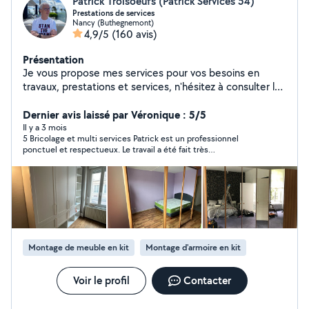
Patrick Troisoeufs (Patrick Services 54)
Prestations de services
Nancy (Buthegnemont)
4,9/5
(160 avis)
Présentation
Je vous propose mes services pour vos besoins en
travaux, prestations et services, n'hésitez à consulter les
avis, réalisations et demander mes conditions, je ne
communique aucun tarif sans échange ni connaissance
Dernier avis laissé par Véronique : 5/5
exacte du besoin. Je me déplace sur le département.
Il y a 3 mois
5 Bricolage et multi services Patrick est un professionnel
MERCI DE RÉPONDRE AUX PROPOSITIONS QUI VOUS
ponctuel et respectueux. Le travail a été fait très
SONT FAITES RAPPEL : Les demandes en privé par un
soigneusement et efficacement. Je recommande sans
client se trouvant hors de notre périmètre
problème.
géographique ne peuvent pas avoir une réponse.
Montage de meuble en kit
Montage d'armoire en kit
Voir le profil
Contacter