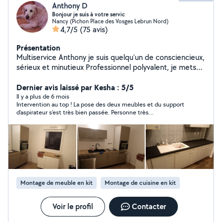
Anthony D
Bonjour je suis à votre servic
Nancy (Pichon Place des Vosges Lebrun Nord)
4,7/5
(75 avis)
Présentation
Multiservice Anthony je suis quelqu'un de consciencieux,
sérieux et minutieux Professionnel polyvalent, je mets
mon savoir-faire au service de vos besoins quotidiens :
petits travaux, plomberie électricité placo enduit
Dernier avis laissé par Kesha : 5/5
peinture et autres entretien espace vert abattage
Il y a plus de 6 mois
Intervention au top ! La pose des deux meubles et du support
d'arbre, réparations et services pratiques. Chaque
d’aspirateur s’est très bien passée. Personne très
mission est réalisée avec rigueur, sens du détail et
professionnelle, à l’écoute, sympathique et soigneuse. Le
respect des délais. Mon objectif : vous apporter une
travail est nickel, rien à redire — je recommande vivement !
solution fiable et un travail soigné, en toute sérénité.
Montage de meuble en kit
Montage de cuisine en kit
Voir le profil
Contacter