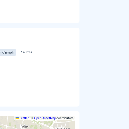
n d'ampli
+ 3 autres
Leaflet
|
©
OpenStreetMap
contributors