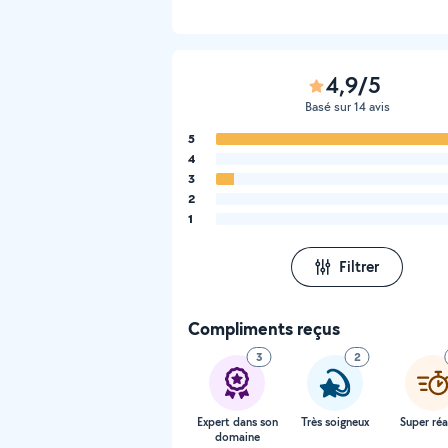
4,9/5
Basé sur 14 avis
5
4
3
2
1
Filtrer
Compliments reçus
3
2
Expert dans son
Très soigneux
Super réa
domaine