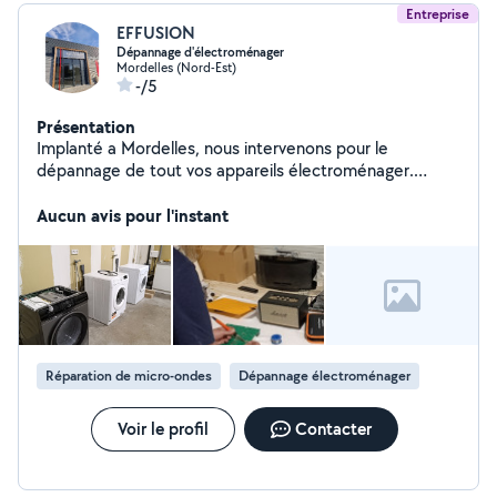
Entreprise
EFFUSION
Dépannage d'électroménager
Mordelles (Nord-Est)
-/5
Présentation
Implanté a Mordelles, nous intervenons pour le
dépannage de tout vos appareils électroménager.
Notre magasin 1 rue Grace HOPPER procède un atelier
et vous pouvez y déposer vos appareils a tout moment
Aucun avis pour l'instant
sans rendez vous.
Réparation de micro-ondes
Dépannage électroménager
Voir le profil
Contacter