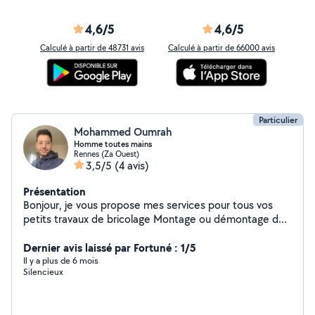
4,6/5
4,6/5
Calculé à partir de 48731 avis
Calculé à partir de 66000 avis
Particulier
Mohammed Oumrah
Homme toutes mains
Rennes (Za Ouest)
3,5/5
(4 avis)
Présentation
Bonjour, je vous propose mes services pour tous vos
petits travaux de bricolage Montage ou démontage de
tous types de meubles, Fixation tableaux, étageres,
barres de rideaux, support TV Pose de lustre et
Dernier avis laissé par Fortuné : 1/5
appliques Changement interrupteurs et prises, poignées
Il y a plus de 6 mois
Silencieux
porte, serrures Pose parquet, lavabo, mitigeur Peinture
Commandez, faites vous livrer et moi j'interviens très
rapidement pour réaliser la pose N'hésitez pas à me