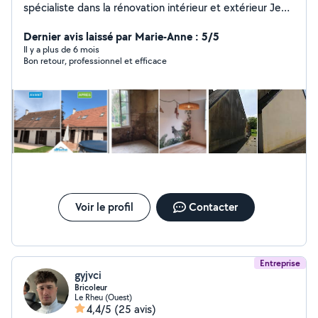
spécialiste dans la rénovation intérieur et extérieur Je
vous propose mes services de Nettoyage avec des
produits professionnels Muret Dalle Toiture tout ripe de
Dernier avis laissé par Marie-Anne : 5/5
tuiles Façade Je vous propose mes services de peinture
Il y a plus de 6 mois
Bon retour, professionnel et efficace
intérieur Pose de parquet Pour tout renseignement et
devis c'est gratuit
Voir le profil
Contacter
Entreprise
gyjvci
Bricoleur
Le Rheu (Ouest)
4,4/5
(25 avis)