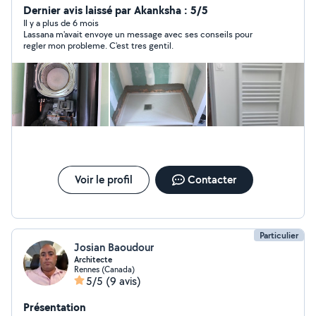
compétence et professionnalisme, je serai ravie de vous
Dernier avis laissé par Akanksha : 5/5
trouver des solutions efficaces et adaptés à vos
Il y a plus de 6 mois
Lassana m'avait envoye un message avec ses conseils pour
besoins.
regler mon probleme. C'est tres gentil.
Voir le profil
Contacter
Particulier
Josian Baoudour
Architecte
Rennes (Canada)
5/5
(9 avis)
Présentation