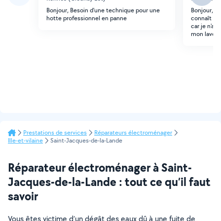
Bonjour, Besoin d'une technique pour une
Bonjour, j
hotte professionnel en panne
connaît en
car je n'ar
mon lave va
Prestations de services
Réparateurs électroménager
Ille-et-vilaine
Saint-Jacques-de-la-Lande
Réparateur électroménager à Saint-
Jacques-de-la-Lande : tout ce qu’il faut
savoir
Vous êtes victime d’un dégât des eaux dû à une fuite de