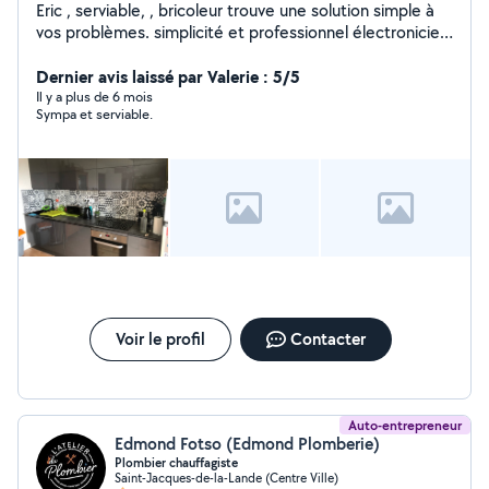
Eric , serviable, , bricoleur trouve une solution simple à
vos problèmes. simplicité et professionnel électronicien
de base mais bricoleur en Electricité /RÉPARATION
toutes pièces dispo pour trajet Sérieux appliqué et
Dernier avis laissé par Valerie : 5/5
motivé , peux être accompagné d un collègue
Il y a plus de 6 mois
Sympa et serviable.
.possibilité de démontage et montage de meubles
Amicalement Éric
Voir le profil
Contacter
Auto-entrepreneur
Edmond Fotso (Edmond Plomberie)
Plombier chauffagiste
Saint-Jacques-de-la-Lande (Centre Ville)