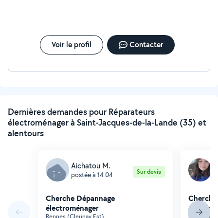
Voir le profil
Contacter
Dernières demandes pour Réparateurs
électroménager à Saint-Jacques-de-la-Lande (35) et
alentours
Aichatou M.
L
Sur devis
postée à 14:04
p
Cherche Dépannage
Cherche
électroménager
électro
Rennes (Cleunay Est)
Saint-Jacq