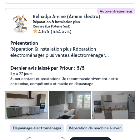
Auto-entrepreneur
Belhadja Amine (Amine Électro)
Réparation & instalation plus.
Rennes (La Poterie Sud)
4,8/5
(354 avis)
Présentation
Réparation & installation plus Réparation
électroménager plus ventes électroménager
reconditionné avec garantie Réparation plomberie et
instalation Montage meuble en kit Pose cuisine
Dernier avis laissé par Priour : 5/5
Réparation serrure Électricité Réparation et instalation
Il y a 27 jours
Super contact et prestations. Je recommande vivement cette
pompe à chaleur (clim) instalation télévision,tringle à
entreprise, compétente et rapide en dépannage.
rideau,étagère extr.. Réparation volet manuelle et
électrique N'hésite pas. Zero.six .zero. deux. vigne
.quatre. soixante .un .dix .sept.
Dépannage électroménager
Réparation de machine à laver