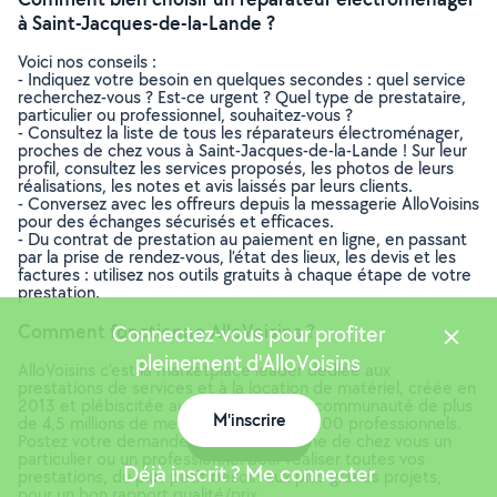
à Saint-Jacques-de-la-Lande ?
Voici nos conseils :
- Indiquez votre besoin en quelques secondes : quel service
recherchez-vous ? Est-ce urgent ? Quel type de prestataire,
particulier ou professionnel, souhaitez-vous ?
- Consultez la liste de tous les réparateurs électroménager,
proches de chez vous à Saint-Jacques-de-la-Lande ! Sur leur
profil, consultez les services proposés, les photos de leurs
réalisations, les notes et avis laissés par leurs clients.
- Conversez avec les offreurs depuis la messagerie AlloVoisins
pour des échanges sécurisés et efficaces.
- Du contrat de prestation au paiement en ligne, en passant
par la prise de rendez-vous, l’état des lieux, les devis et les
factures : utilisez nos outils gratuits à chaque étape de votre
prestation.
Comment fonctionne AlloVoisins ?
Connectez-vous pour profiter
pleinement d'AlloVoisins
AlloVoisins c’est la marketplace leader dédiée aux
prestations de services et à la location de matériel, créée en
2013 et plébiscitée aujourd’hui par une communauté de plus
M'inscrire
de 4,5 millions de membres, dont 300 000 professionnels.
Carte
Postez votre demande et trouvez proche de chez vous un
particulier ou un professionnel pour réaliser toutes vos
Déjà inscrit ? Me connecter
prestations, du plus petit besoin aux plus grands projets,
pour un bon rapport qualité/prix.