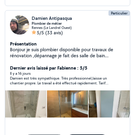
Particulier
Damien Antipasqua
Plombier de métier
Rennes (Le Landrel Ouest)
5/5
(33 avis)
Présentation
Bonjour je suis plombier disponible pour travaux de
rénovation ,dépannage je fait des salle de bain
complète J'ai d'autre photos de travaux que j'ai réaliser
ci ça peut vous donner des idées .
Dernier avis laissé par Fabienne : 5/5
Il y a 16 jours
Damien est très sympathique. Très professionnel,laisse un
chantier propre. Le travail a été effectué rapidement. Tarif
abordable. Nous recommandons Damien les yeux fermés .
Fabienne et Pascal