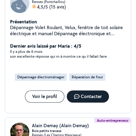
Rennes (Pontchaillou)
4,5/5
(15 avis)
Présentation
Dépannage Volet Roulant, Velux, fenêtre de toit solaire
électrique et manuel Dépannage électronique et
électroménager Dépannage automobile Ne pas hésiter
à me faire une demande privée.
Dernier avis laissé par Maria : 4/5
Il y a plus de 6 mois
son excellente réponse qui m à montre ce qu il fallait faire .
Dépannage électroménager
Réparation de four
Voir le profil
Contacter
Auto-entrepreneur
Alain Demay (Alain Demay)
Bois petits travaux
Rennes (Les Champs Manceaux)