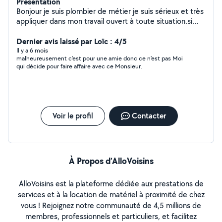
Présentation
Bonjour je suis plombier de métier je suis sérieux et très
appliquer dans mon travail ouvert à toute situation.si
vous avez besoin de mes services n hésitez pas a me
laissez un message.
Dernier avis laissé par Loïc : 4/5
Il y a 6 mois
malheureusement c'est pour une amie donc ce n'est pas Moi
qui décide pour faire affaire avec ce Monsieur.
Voir le profil
Contacter
À Propos d’AlloVoisins
AlloVoisins est la plateforme dédiée aux prestations de
services et à la location de matériel à proximité de chez
vous ! Rejoignez notre communauté de 4,5 millions de
membres, professionnels et particuliers, et facilitez