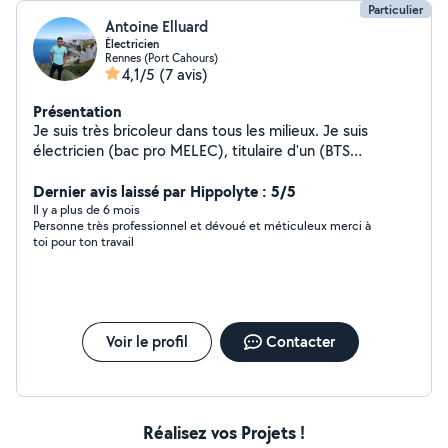
Particulier
Antoine Elluard
Électricien
Rennes (Port Cahours)
4,1/5
(7 avis)
Présentation
Je suis très bricoleur dans tous les milieux. Je suis
électricien (bac pro MELEC), titulaire d'un (BTS
électrotechnique) et d'une (licence ACTEER). J'ai déjà
une grande expérience dans le milieu du tertiaire.
Dernier avis laissé par Hippolyte : 5/5
Il y a plus de 6 mois
Personne très professionnel et dévoué et méticuleux merci à
toi pour ton travail
Voir le profil
Contacter
Réalisez vos Projets !