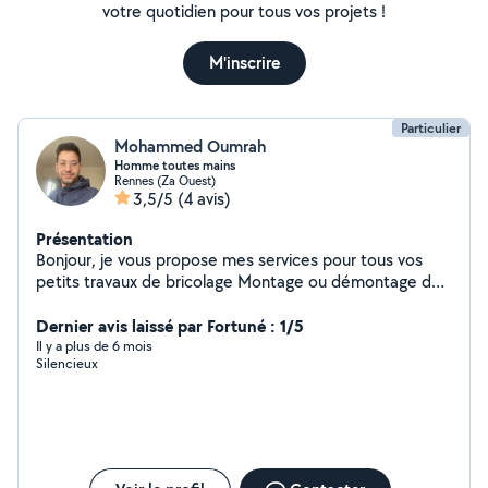
votre quotidien pour tous vos projets !
M'inscrire
Particulier
Mohammed Oumrah
Homme toutes mains
Rennes (Za Ouest)
3,5/5
(4 avis)
Présentation
Bonjour, je vous propose mes services pour tous vos
petits travaux de bricolage Montage ou démontage de
tous types de meubles, Fixation tableaux, étageres,
barres de rideaux, support TV Pose de lustre et
Dernier avis laissé par Fortuné : 1/5
appliques Changement interrupteurs et prises, poignées
Il y a plus de 6 mois
Silencieux
porte, serrures Pose parquet, lavabo, mitigeur Peinture
Commandez, faites vous livrer et moi j'interviens très
rapidement pour réaliser la pose N'hésitez pas à me
contacter pour toute autre demande.