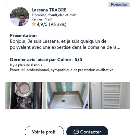
Particulier
Lassana TRAORE
Plombier, chauff,elec et clim
Rennes (Mail)
4,9/5
(93 avis)
Présentation
Bonjour, Je suis Lassana, et je suis quelqu'un de
polyvalent avec une expertise dans le domaine de la
plomberie chauffage climatisation et l'électricité. Avec
compétence et professionnalisme, je serai ravie de vous
Dernier avis laissé par Coline : 5/5
trouver des solutions efficaces et adaptés à vos
Il y a plus de 6 mois
Ponctuel, professionnel, sympathique et prestation qualitative !
besoins.
Voir le profil
Contacter