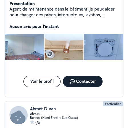
Présentation
Agent de maintenance dans le bâtiment, je peux aider
pour changer des prises, interrupteurs, lavabos,
reboucher un trou dans le mur, peindre une pièce, un
plafond, tapisser, changer une serrure.... j'ai aussi
Aucun avis pour l'instant
travaillé dans le paysage et et je peux tondre une
pelouse, tailler des haies, arbustes, faire des
plantations.
Voir le profil
Contacter
Particulier
Ahmet Duran
Ahmet
Rennes (Henri Freville Sud Ouest)
-/5