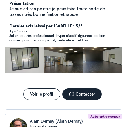
Présentation
Je suis artisan peintre je peux faire toute sorte de
travaux très bonne finition et rapide
Dernier avis laissé par ISABELLE : 5/5
Il y a 1 mois
Julien est très professionnel : hyper réactif, rigoureux, de bon
conseil, ponctuel, compétitif, méticuleux... et très
sympathique ! Je recommande vivement Julien, je n'hésiterai
pas à refaire appel à ses multiples compétences !
Voir le profil
Contacter
Auto-entrepreneur
Alain Demay (Alain Demay)
Bois petits travaux