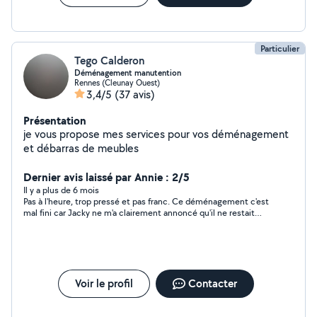
Particulier
Tego Calderon
Déménagement manutention
Rennes (Cleunay Ouest)
3,4/5
(37 avis)
Présentation
je vous propose mes services pour vos déménagement
et débarras de meubles
Dernier avis laissé par Annie : 2/5
Il y a plus de 6 mois
Pas à l'heure, trop pressé et pas franc. Ce déménagement c'est
mal fini car Jacky ne m'a clairement annoncé qu'il ne restait
que le matin. Tout n'a pas été emmené et certains objets ont
été endommagés. Une trop grande différence entre le discours
du premier rendez-vous et la pratique. Dommage de laisser les
gens dans la m....
Voir le profil
Contacter