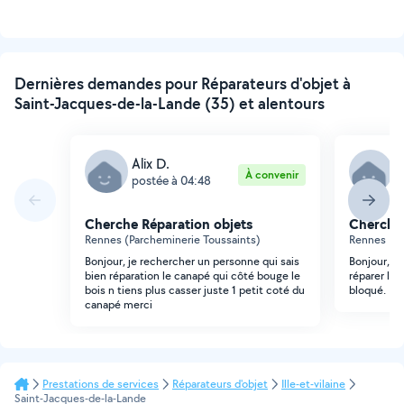
Dernières demandes pour Réparateurs d'objet à
Saint-Jacques-de-la-Lande (35) et alentours
Alix D.
A
À convenir
postée à 04:48
p
Cherche Réparation objets
Cherche 
Rennes (Parcheminerie Toussaints)
Rennes (Ci
Bonjour, je rechercher un personne qui sais
Bonjour, j
bien réparation le canapé qui côté bouge le
réparer le
bois n tiens plus casser juste 1 petit coté du
bloqué. Me
canapé merci
Prestations de services
Réparateurs d'objet
Ille-et-vilaine
Saint-Jacques-de-la-Lande