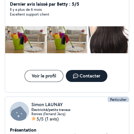
et je fais aussi du ménage.
Dernier avis laissé par Betty : 5/5
Il y a plus de 6 mois
Excellent support client
Voir le profil
Contacter
Particulier
Simon LAUNAY
Électricité/petits travaux
Rennes (Fernand Jacq)
5/5
(1 avis)
Présentation