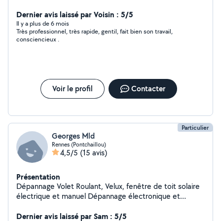
Dernier avis laissé par Voisin : 5/5
Il y a plus de 6 mois
Très professionnel, très rapide, gentil, fait bien son travail,
consciencieux .
Voir le profil
Contacter
Particulier
Georges Mld
Rennes (Pontchaillou)
4,5/5
(15 avis)
Présentation
Dépannage Volet Roulant, Velux, fenêtre de toit solaire
électrique et manuel Dépannage électronique et
électroménager Dépannage automobile Ne pas hésiter
à me faire une demande privée.
Dernier avis laissé par Sam : 5/5