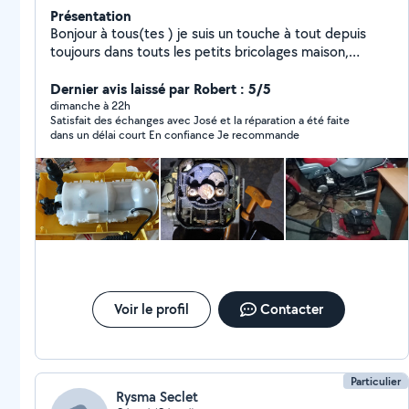
Présentation
Bonjour à tous(tes ) je suis un touche à tout depuis
toujours dans touts les petits bricolages maison,
voiture, vélo... JE SUIS autodidacte par le fait et ouvert
au partage des connaissances. Avis à ceux qui ont de
Dernier avis laissé par Robert : 5/5
préjugés à tout inconnu qui arrive:il faut toujours une
dimanche à 22h
Satisfait des échanges avec José et la réparation a été faite
première fois. .
dans un délai court En confiance Je recommande
Voir le profil
Contacter
Particulier
Rysma Seclet