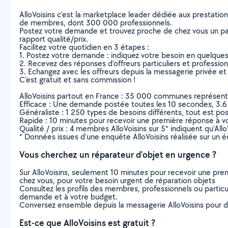
AlloVoisins c’est la marketplace leader dédiée aux prestatio
de membres, dont 300 000 professionnels.
Postez votre demande et trouvez proche de chez vous un parti
rapport qualité/prix.
Facilitez votre quotidien en 3 étapes :
1. Postez votre demande : indiquez votre besoin en quelque
2. Recevez des réponses d’offreurs particuliers et professio
3. Echangez avec les offreurs depuis la messagerie privée et 
C’est gratuit et sans commission !
AlloVoisins partout en France : 35 000 communes représentées 
Efficace : Une demande postée toutes les 10 secondes, 3.6
Généraliste : 1 250 types de besoins différents, tout est poss
Rapide : 10 minutes pour recevoir une première réponse à 
Qualité / prix : 4 membres AlloVoisins sur 5* indiquent qu’All
* Données issues d’une enquête AlloVoisins réalisée sur un é
Vous cherchez un réparateur d'objet en urgence ?
Sur AlloVoisins, seulement 10 minutes pour recevoir une p
chez vous, pour votre besoin urgent de réparation objets
Consultez les profils des membres, professionnels ou particuli
demande et à votre budget.
Conversez ensemble depuis la messagerie AlloVoisins pour de
Est-ce que AlloVoisins est gratuit ?