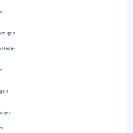
é-
azouges
 à Hédé-
é-
age à
ouges
es