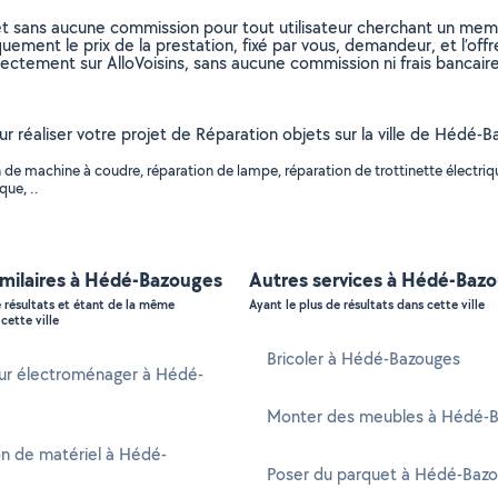
et sans aucune commission pour tout utilisateur cherchant un membre
uement le prix de la prestation, fixé par vous, demandeur, et l’offr
rectement sur AlloVoisins, sans aucune commission ni frais bancaire
ur réaliser votre projet de Réparation objets sur la ville de Hédé-B
e machine à coudre, réparation de lampe, réparation de trottinette électrique
que, ..
imilaires à Hédé-Bazouges
Autres services à Hédé-Baz
e résultats et étant de la même
Ayant le plus de résultats dans cette ville
cette ville
Bricoler à Hédé-Bazouges
ur électroménager à Hédé-
Monter des meubles à Hédé-
n de matériel à Hédé-
Poser du parquet à Hédé-Baz