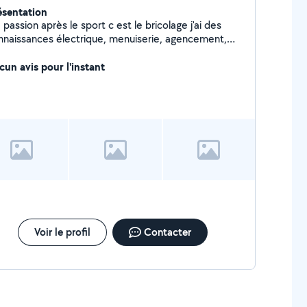
ésentation
passion après le sport c est le bricolage j'ai des
nnaissances électrique, menuiserie, agencement,
rasse bois ou pierre,entretien de jardin, etc.....
cun avis pour l'instant
Voir le profil
Contacter