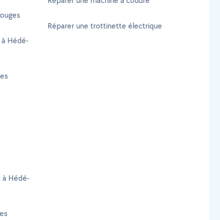
Réparer une machine à coudre
zouges
Réparer une trottinette électrique
e à Hédé-
ges
t à Hédé-
ges