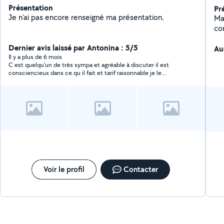
Présentation
Pr
Je n'ai pas encore renseigné ma présentation.
Ma 
co
ter
Dernier avis laissé par Antonina : 5/5
Au
Il y a plus de 6 mois
C est quelqu'un de très sympa et agréable à discuter il est
consciencieux dans ce qu il fait et tarif raisonnable je le
recommande
Voir le profil
Contacter