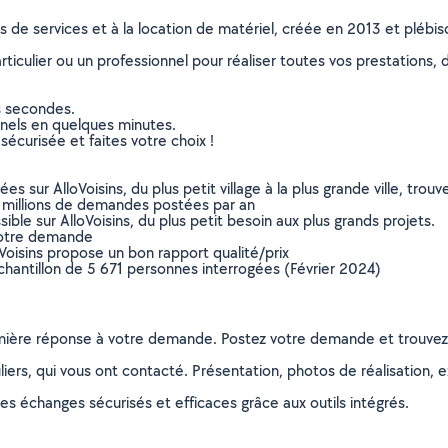
ns de services et à la location de matériel, créée en 2013 et plébi
culier ou un professionnel pour réaliser toutes vos prestations, d
s secondes.
nnels en quelques minutes.
sécurisée et faites votre choix !
sur AlloVoisins, du plus petit village à la plus grande ville, tro
 millions de demandes postées par an
ible sur AlloVoisins, du plus petit besoin aux plus grands projets.
votre demande
oVoisins propose un bon rapport qualité/prix
chantillon de 5 671 personnes interrogées (Février 2024)
remière réponse à votre demande. Postez votre demande et trouve
ers, qui vous ont contacté. Présentation, photos de réalisation, exp
s échanges sécurisés et efficaces grâce aux outils intégrés.