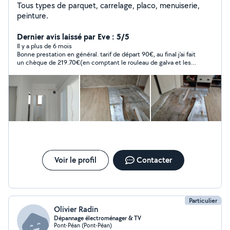
Tous types de parquet, carrelage, placo, menuiserie,
peinture.
Dernier avis laissé par Eve : 5/5
Il y a plus de 6 mois
Bonne prestation en général. tarif de départ 90€, au final j'ai fait
un chèque de 219.70€(en comptant le rouleau de galva et les 2
sacs de mortier). Le tout pour l'enlèvement de la faïence 2m2
et le rebouchage du mur. Je recommande Jami qui fait son
travail jusqu'au bout.
Voir le profil
Contacter
Particulier
Olivier Radin
Dépannage électroménager & TV
Pont-Péan (Pont-Péan)