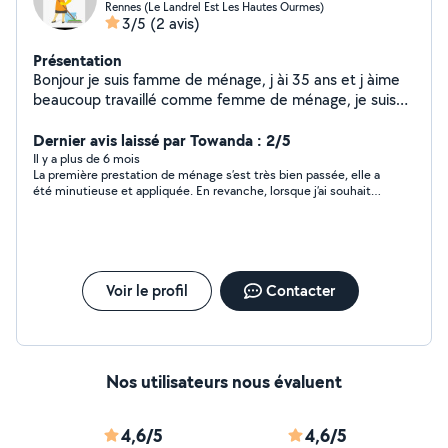
Rennes (Le Landrel Est Les Hautes Ourmes)
3/5
(2 avis)
Présentation
Bonjour je suis famme de ménage, j ài 35 ans et j àime
beaucoup travaillé comme femme de ménage, je suis
trés satisfaite de mes clients et ils sont trés satisfaite
de moi je travaillé tous les jours et je suis trés actif avec
Dernier avis laissé par Towanda : 2/5
ce travail
Il y a plus de 6 mois
La première prestation de ménage s’est très bien passée, elle a
été minutieuse et appliquée. En revanche, lorsque j’ai souhaité
la recontacter, le ton a été très désagréable. Elle m’a imposé un
minimum de 3h de ménage par jour, alors que je souhaitais
seulement 2h, deux fois par semaine. La discussion s’est très
mal passée, au point que j’ai dû la bloquer. Dommage, car le
travail était bien fait, mais le manque de respect et de
professionnalisme dans l’échange ne me permet pas de la
Voir le profil
Contacter
recommander.
Nos utilisateurs nous évaluent
4,6/5
4,6/5