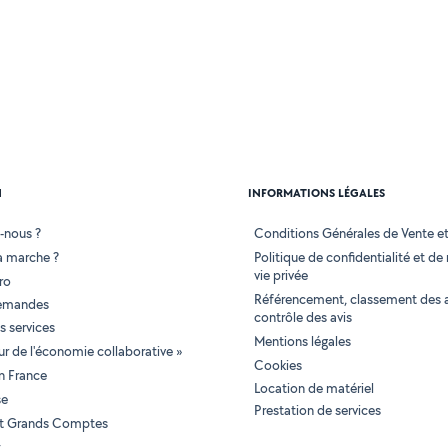
N
INFORMATIONS LÉGALES
-nous ?
Conditions Générales de Vente et 
 marche ?
Politique de confidentialité et de
vie privée
ro
Référencement, classement des 
demandes
contrôle des avis
 services
Mentions légales
tur de l'économie collaborative »
Cookies
en France
Location de matériel
se
Prestation de services
 et Grands Comptes
t