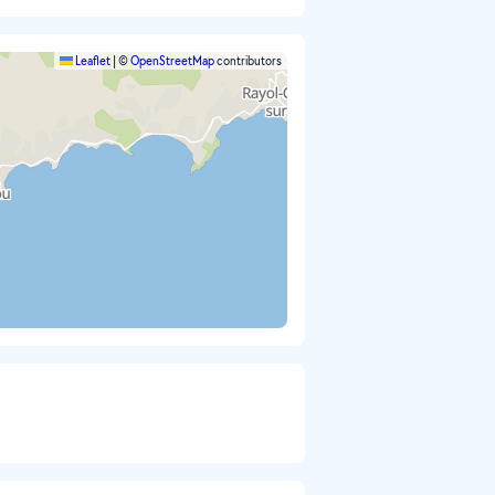
Leaflet
|
©
OpenStreetMap
contributors