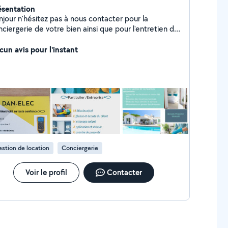
ésentation
njour n'hésitez pas à nous contacter pour la
ciergerie de votre bien ainsi que pour l'entretien de
tre logement ou établissement pour le lavage de vos
res et pour vos travaux d'électricité
cun avis pour l'instant
stion de location
Conciergerie
Voir le profil
Contacter