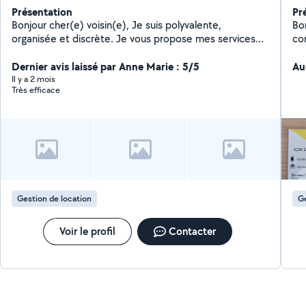
Présentation
Pr
Bonjour cher(e) voisin(e), Je suis polyvalente,
Bo
organisée et discrète. Je vous propose mes services
con
dans l'accompagnement de la personne présence
vo
auprès de personnes âgées, courses, ménage), ainsi
Dernier avis laissé par Anne Marie : 5/5
vit
Au
que dans le domaine de la conciergerie (check-in et
Il y a 2 mois
Très efficace
check-out, surveillance, ménage). N'hésitez pas à me
contacter, je serais ravie de vous aider.
Gestion de location
Ge
Voir le profil
Contacter