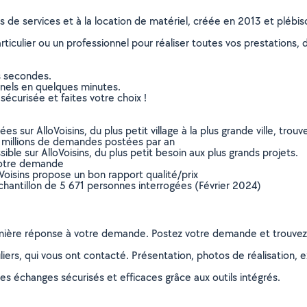
ns de services et à la location de matériel, créée en 2013 et plébi
culier ou un professionnel pour réaliser toutes vos prestations, d
s secondes.
nnels en quelques minutes.
sécurisée et faites votre choix !
sur AlloVoisins, du plus petit village à la plus grande ville, tro
 millions de demandes postées par an
ible sur AlloVoisins, du plus petit besoin aux plus grands projets.
votre demande
oVoisins propose un bon rapport qualité/prix
chantillon de 5 671 personnes interrogées (Février 2024)
remière réponse à votre demande. Postez votre demande et trouve
ers, qui vous ont contacté. Présentation, photos de réalisation, exp
s échanges sécurisés et efficaces grâce aux outils intégrés.