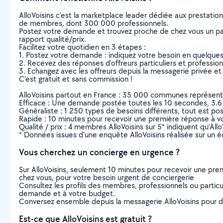
AlloVoisins c’est la marketplace leader dédiée aux prestatio
de membres, dont 300 000 professionnels.
Postez votre demande et trouvez proche de chez vous un parti
rapport qualité/prix.
Facilitez votre quotidien en 3 étapes :
1. Postez votre demande : indiquez votre besoin en quelque
2. Recevez des réponses d’offreurs particuliers et professio
3. Echangez avec les offreurs depuis la messagerie privée et 
C’est gratuit et sans commission !
AlloVoisins partout en France : 35 000 communes représentées 
Efficace : Une demande postée toutes les 10 secondes, 3.6
Généraliste : 1 250 types de besoins différents, tout est poss
Rapide : 10 minutes pour recevoir une première réponse à 
Qualité / prix : 4 membres AlloVoisins sur 5* indiquent qu’All
* Données issues d’une enquête AlloVoisins réalisée sur un é
Vous cherchez un concierge en urgence ?
Sur AlloVoisins, seulement 10 minutes pour recevoir une p
chez vous, pour votre besoin urgent de conciergerie
Consultez les profils des membres, professionnels ou particuli
demande et à votre budget.
Conversez ensemble depuis la messagerie AlloVoisins pour de
Est-ce que AlloVoisins est gratuit ?