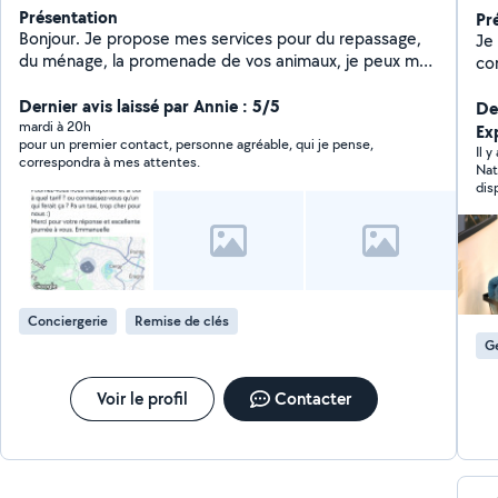
Présentation
Pr
Bonjour. Je propose mes services pour du repassage,
Je 
du ménage, la promenade de vos animaux, je peux me
con
déplacer pour vos courses ou vos rendez-vous.
vo
N'hésitez surtout pas à me contacter. Je suis
Dernier avis laissé par Annie : 5/5
De
disponible quand vous le souhaitez. Mon mari peut
mardi à 20h
Ex
pour un premier contact, personne agréable, qui je pense,
également être disponible pour de la manutention, de
Il 
correspondra à mes attentes.
l'aide pour des déménagements. Merci à vous
Nat
disp
elle
Conciergerie
Remise de clés
Ge
Voir le profil
Contacter