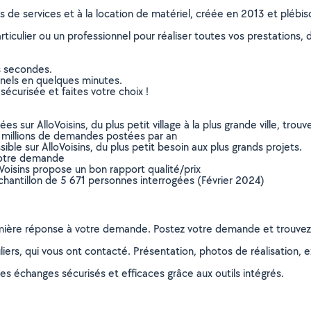
ns de services et à la location de matériel, créée en 2013 et plébi
culier ou un professionnel pour réaliser toutes vos prestations, d
s secondes.
nnels en quelques minutes.
sécurisée et faites votre choix !
sur AlloVoisins, du plus petit village à la plus grande ville, tro
 millions de demandes postées par an
ible sur AlloVoisins, du plus petit besoin aux plus grands projets.
votre demande
oVoisins propose un bon rapport qualité/prix
chantillon de 5 671 personnes interrogées (Février 2024)
remière réponse à votre demande. Postez votre demande et trouve
ers, qui vous ont contacté. Présentation, photos de réalisation, exp
s échanges sécurisés et efficaces grâce aux outils intégrés.