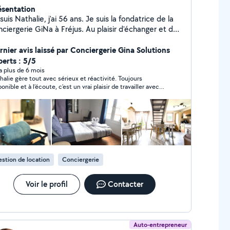
ésentation
suis Nathalie, j'ai 56 ans. Je suis la fondatrice de la
ciergerie GiNa à Fréjus. Au plaisir d'échanger et de
us rencontrer.
rnier avis laissé par Conciergerie Gina Solutions
perts : 5/5
y a plus de 6 mois
halie gère tout avec sérieux et réactivité. Toujours
onible et à l’écoute, c’est un vrai plaisir de travailler avec
.
stion de location
Conciergerie
Voir le profil
Contacter
Auto-entrepreneur