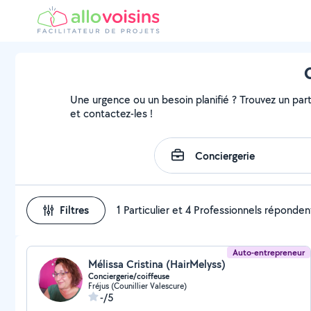
Une urgence ou un besoin planifié ? Trouvez un parti
et contactez-les !
Filtres
1 Particulier et 4 Professionnels réponden
Auto-entrepreneur
Mélissa Cristina (HairMelyss)
Conciergerie/coiffeuse
Fréjus (Counillier Valescure)
-/5