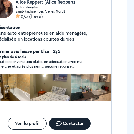
Alice Reppert (Alice Reppert)
Aide ménagère
Saint-Raphaël (Les Arenes Nord)
2/5
(1 avis)
ésentation
une auto entrepreneuse en aide ménagère,
écialisée en locations courtes durées
nier avis laissé par Elsa : 2/5
y a plus de 6 mois
ut de conversation plutot en adéquation avec ma
herche et après plus rien … aucune reponse…
Voir le profil
Contacter