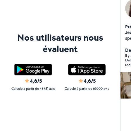
Pr
Je
Nos utilisateurs nous
sp
évaluent
Der
Il 
Déb
rec
4,6/5
4,6/5
Calculé à partir de 48731 avis
Calculé à partir de 66000 avis