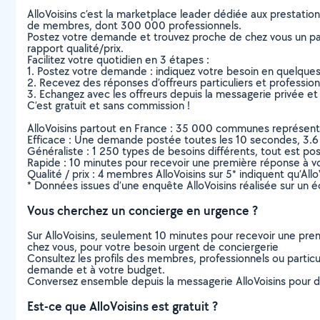
AlloVoisins c’est la marketplace leader dédiée aux prestatio
de membres, dont 300 000 professionnels.
Postez votre demande et trouvez proche de chez vous un parti
rapport qualité/prix.
Facilitez votre quotidien en 3 étapes :
1. Postez votre demande : indiquez votre besoin en quelque
2. Recevez des réponses d’offreurs particuliers et professio
3. Echangez avec les offreurs depuis la messagerie privée et 
C’est gratuit et sans commission !
AlloVoisins partout en France : 35 000 communes représentées 
Efficace : Une demande postée toutes les 10 secondes, 3.6
Généraliste : 1 250 types de besoins différents, tout est poss
Rapide : 10 minutes pour recevoir une première réponse à 
Qualité / prix : 4 membres AlloVoisins sur 5* indiquent qu’All
* Données issues d’une enquête AlloVoisins réalisée sur un é
Vous cherchez un concierge en urgence ?
Sur AlloVoisins, seulement 10 minutes pour recevoir une p
chez vous, pour votre besoin urgent de conciergerie
Consultez les profils des membres, professionnels ou particuli
demande et à votre budget.
Conversez ensemble depuis la messagerie AlloVoisins pour de
Est-ce que AlloVoisins est gratuit ?