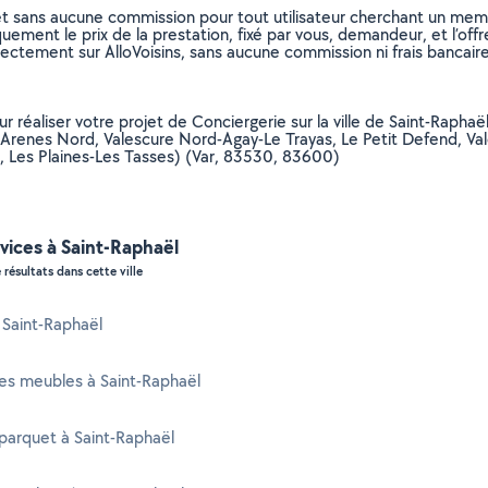
et sans aucune commission pour tout utilisateur cherchant un membre
uement le prix de la prestation, fixé par vous, demandeur, et l’offr
rectement sur AlloVoisins, sans aucune commission ni frais bancaire
our réaliser votre projet de Conciergerie sur la ville de Saint-Raph
s Arenes Nord, Valescure Nord-Agay-Le Trayas, Le Petit Defend, V
 Les Plaines-Les Tasses) (Var, 83530, 83600)
vices à Saint-Raphaël
 résultats dans cette ville
à Saint-Raphaël
es meubles à Saint-Raphaël
parquet à Saint-Raphaël