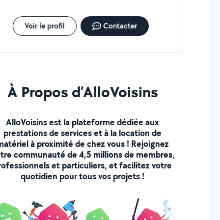
ge que je ne puisse pas mettre d'autres
tos car traces de mastic sur toutes les plinthes que je vais
oir gratter parce que le rendu fait trés sale + les plinthes qui
Voir le profil
Contacter
sont pas totalement terminées + un rdv pris sur 2 jours
sécutifs pour faire tous les travaux demandés ce qui s'est
nsformé en 10 jours entre le 1er et le dernier jour
À Propos d’AlloVoisins
AlloVoisins est la plateforme dédiée aux
prestations de services et à la location de
matériel à proximité de chez vous ! Rejoignez
tre communauté de 4,5 millions de membres,
rofessionnels et particuliers, et facilitez votre
quotidien pour tous vos projets !