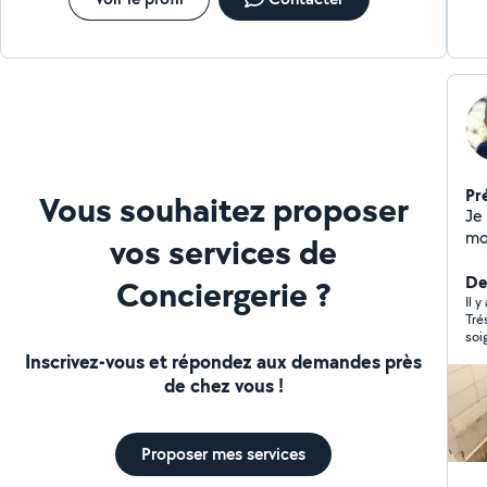
Pr
Vous souhaitez proposer
Je
mon
vos services de
con
la jour
De
Conciergerie ?
Il y
Tré
soi
et 
Inscrivez-vous et répondez aux demandes près
je ne
de chez vous !
(pho
pas
(ce
me 
Proposer mes services
pli
ent