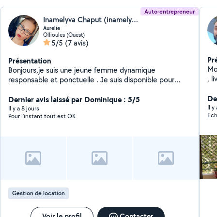
Auto-entrepreneur
Inamelyva Chaput (inamelyva service)
Aurelie
Ollioules (Ouest)
5/5
(7 avis)
Pr
Présentation
Mo
Bonjours,je suis une jeune femme dynamique
, l
responsable et ponctuelle . Je suis disponible pour
faire votre ménage ou pour garder vos enfants,j'ai de
De
l'expérience dans les deux domaine que se soit en aide
Dernier avis laissé par Dominique : 5/5
Il 
a domicile ou Ash en millieu hospitalier pour le côté
Il y a 8 jours
Ech
Pour l’instant tout est OK.
ménage ou en t'en que animatrice périscolaire et
maman de 4 enfants pour des services concernant vos
enfants.
Gestion de location
Voir le profil
Contacter