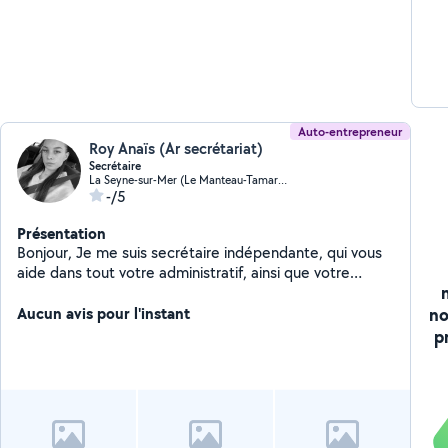
soignées.. Et domma
pho
dev
ne 
con
tra
Auto-entrepreneur
Roy Anaïs (Ar secrétariat)
Secrétaire
La Seyne-sur-Mer (Le Manteau-Tamaris)
-/5
Présentation
Bonjour, Je me suis secrétaire indépendante, qui vous
aide dans tout votre administratif, ainsi que votre
communication et vos réseaux sociaux pour les
no
professionnels et les particuliers. Je dispose d'un
Aucun avis pour l'instant
permis B et d'un véhicule personnel pour me déplacer.
p