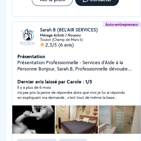
Auto-entrepreneur
Sarah B (BEL'AIR SERVICES)
Ménage Airbnb / Nounou
Toulon (Champ de Mars Ii)
2,3/5
(6 avis)
Présentation
Présentation Professionnelle - Services d'Aide à la
Personne Bonjour, Sarah.B, Professionnelle dévouée
dans le domaine de l'aide à la personne. Forte d'une
expérience solide et d'un profond sens du service, je
Dernier avis laissé par Carole : 1/5
propose des prestations personnalisées pour vous
Il y a plus de 6 mois
n'a pas pris la peine de répondre alors que moi je lui ai répondu
simplifier la vie quotidienne : *Ménage Airbnb: .
en expliquant ma demande , c'est tout de même la base
Entretien courant de votre domicile (sols, surfaces,
lorsqu'on dit travailler en conciergerie ! En plus,elle fait des
salle de bain, cuisine), et préparation des repas si
représailles en notant de manière erronée et éhontée et tient
besoin. *Baby-sitting : . Garde ponctuelle ou régulière
des propos diffamatoires publiquement sur le site +
signalement abusif ! C'est une réaction inappropriée surtout
de vos enfants et activités ludiques et éducatives
qu'un autre utilisateur a laissé le même message que moi fin
adaptées à leur âge, plus sorties d'école si besoin.
2023!
*Aide aux personnes âgées : . Accompagnement dans
les tâches quotidiennes et la compagnie, écoute et