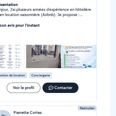
ésentation
jour, J'ai plusieurs années d'expérience en hôtelière
en location saisonnière (Airbnb). Je propose :
nage d'appartement nettoyage entre location,
retien de copropriété et remise en état. Sérieuse
cun avis pour l'instant
efficace je garantis un travail soigné et de qualité.
ponible sur Toulon et alentours.
stion de location
Conciergerie
Voir le profil
Contacter
Particulier
Pierrette Cortes