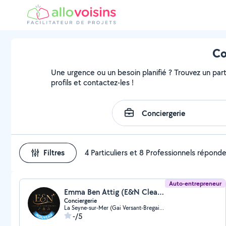
Co
Une urgence ou un besoin planifié ? Trouvez un parti
profils et contactez-les !
Filtres
4 Particuliers et 8 Professionnels répond
Auto-entrepreneur
Emma Ben Attig (E&N Clean et Conciergerie)
Conciergerie
La Seyne-sur-Mer (Gai Versant-Bregaillon)
-/5