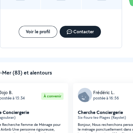
Voir le profil
Contacter
-Mer (83) et alentours
Jojo B.
Frédéric L.
À convenir
postée à 15:34
postée à 16:56
 Conciergerie
Cherche Conciergerie
agoubran)
Six-Fours-les-Plages (Rayolet)
 je Recherche Femme de Ménage pour
Bonjour, Nous recherchons person
 Airbnb Une personne rigoureuse,
le ménage ponctuellement dans u