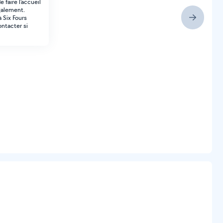
 faire l'accueil
galement.
à Six Fours
ntacter si