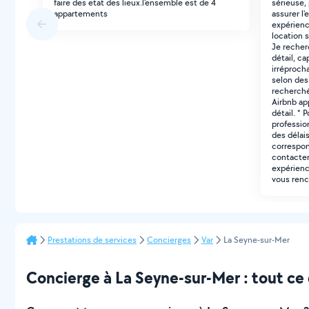
faire des etat des lieux.l'ensemble est de 4
sérieuse,
appartements
assurer l
expérienc
location 
Je recher
détail, c
irréproch
selon des 
recherché
Airbnb ap
détail. * 
professio
des délai
correspon
contacter
expérience
vous renc
Prestations de services
Concierges
Var
La Seyne-sur-Mer
Concierge à La Seyne-sur-Mer : tout ce q