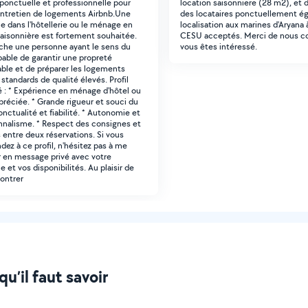
 ponctuelle et professionnelle pour
location saisonniere (28 m2), et de
'entretien de logements Airbnb.Une
des locataires ponctuellement é
e dans l'hôtellerie ou le ménage en
localisation aux marines d'Aryana 
saisonnière est fortement souhaitée.
CESU acceptés. Merci de nous co
che une personne ayant le sens du
vous êtes intéressé.
apable de garantir une propreté
able et de préparer les logements
standards de qualité élevés. Profil
 : * Expérience en ménage d'hôtel ou
préciée. * Grande rigueur et souci du
Ponctualité et fiabilité. * Autonomie et
nnalisme. * Respect des consignes et
s entre deux réservations. Si vous
dez à ce profil, n'hésitez pas à me
 en message privé avec votre
 et vos disponibilités. Au plaisir de
ontrer
u’il faut savoir