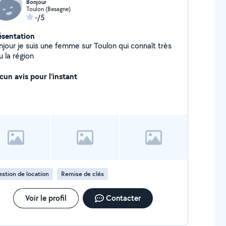
Bonjour
Toulon (Besagne)
-/5
ésentation
njour je suis une femme sur Toulon qui connaît très
 la région
cun avis pour l'instant
stion de location
Remise de clés
Voir le profil
Contacter