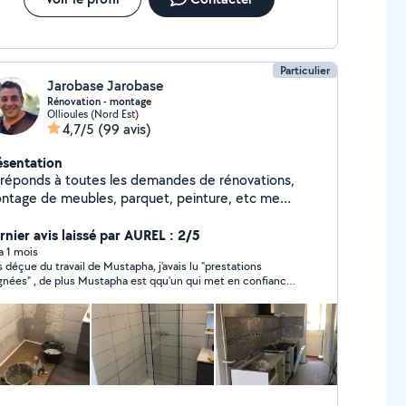
Particulier
Jarobase Jarobase
Rénovation - montage
Ollioules (Nord Est)
4,7/5
(99 avis)
ésentation
 réponds à toutes les demandes de rénovations,
tage de meubles, parquet, peinture, etc me
tacter en fonction de votre demande Tarif à lheure
née la semaine Travail soigné et de qualité Outillé
rnier avis laissé par AUREL : 2/5
Photos prestations effectuées sur demande
 a 1 mois
s déçue du travail de Mustapha, j'avais lu "prestations
gnées" , de plus Mustapha est qqu'un qui met en confiance
vend ses 98 avis positifs mais aprés les avoir relu, je vois que
 suis pas la seule à ne pas être satisfaite. - Pose de Viniyle
to) , j'avais acheté la longueur siffisante pour qu'il n'y ait
 de découpe et finalement découpe au milieu du couloir
rtainement pour pas s'embêter) , d'ailleurs il devait revenir
combler le trait de démarcation, j'attends tjrs - Pose de
nthes (photo), 3mm de silicone pour boucher les espaces
re les plinthes je ne trouve pas que ça soit des finitions