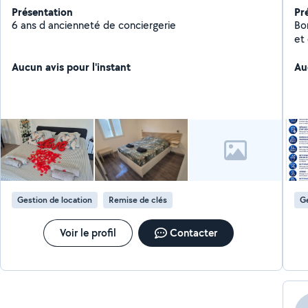
Présentation
Pr
6 ans d ancienneté de conciergerie
Bon
et 
mé
Aucun avis pour l'instant
ent
Au
et 
Dis
Gestion de location
Remise de clés
Ge
Voir le profil
Contacter