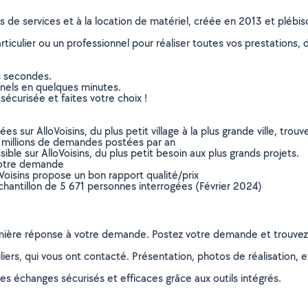
ns de services et à la location de matériel, créée en 2013 et plébi
culier ou un professionnel pour réaliser toutes vos prestations, d
s secondes.
nnels en quelques minutes.
sécurisée et faites votre choix !
sur AlloVoisins, du plus petit village à la plus grande ville, tro
 millions de demandes postées par an
ible sur AlloVoisins, du plus petit besoin aux plus grands projets.
votre demande
oVoisins propose un bon rapport qualité/prix
chantillon de 5 671 personnes interrogées (Février 2024)
remière réponse à votre demande. Postez votre demande et trouve
ers, qui vous ont contacté. Présentation, photos de réalisation, exp
s échanges sécurisés et efficaces grâce aux outils intégrés.