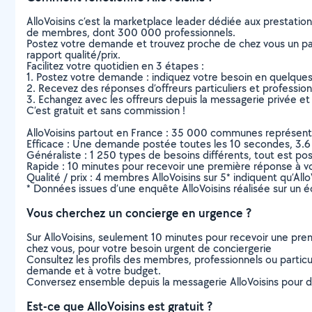
AlloVoisins c’est la marketplace leader dédiée aux prestatio
de membres, dont 300 000 professionnels.
Postez votre demande et trouvez proche de chez vous un parti
rapport qualité/prix.
Facilitez votre quotidien en 3 étapes :
1. Postez votre demande : indiquez votre besoin en quelque
2. Recevez des réponses d’offreurs particuliers et professio
3. Echangez avec les offreurs depuis la messagerie privée et 
C’est gratuit et sans commission !
AlloVoisins partout en France : 35 000 communes représentées 
Efficace : Une demande postée toutes les 10 secondes, 3.6
Généraliste : 1 250 types de besoins différents, tout est poss
Rapide : 10 minutes pour recevoir une première réponse à 
Qualité / prix : 4 membres AlloVoisins sur 5* indiquent qu’All
* Données issues d’une enquête AlloVoisins réalisée sur un é
Vous cherchez un concierge en urgence ?
Sur AlloVoisins, seulement 10 minutes pour recevoir une p
chez vous, pour votre besoin urgent de conciergerie
Consultez les profils des membres, professionnels ou particuli
demande et à votre budget.
Conversez ensemble depuis la messagerie AlloVoisins pour de
Est-ce que AlloVoisins est gratuit ?