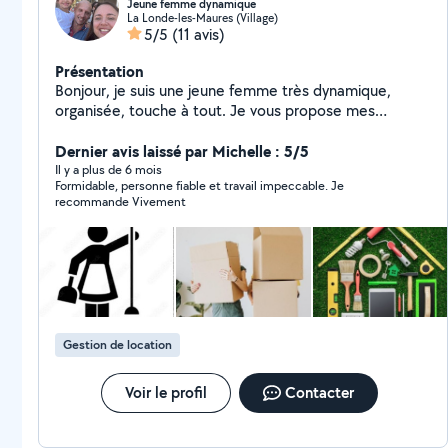
Jeune femme dynamique
La Londe-les-Maures (Village)
5/5
(11 avis)
Présentation
Bonjour, je suis une jeune femme très dynamique,
organisée, touche à tout. Je vous propose mes
services : - Nettoyage - Menage régulier/ location/ fin
de chantier - Gardiennage remise des clefs - Aide au
Dernier avis laissé par Michelle : 5/5
déménagement/ enmenagement - Remise en état de
Il y a plus de 6 mois
Formidable, personne fiable et travail impeccable. Je
votre logement - Je peux chiner pour vous meubles et
recommande Vivement
bibelots - Peinture / ponçage / petits travaux en tout
genre Je vous propose également de vous débarrasser
de vos livres et objets en tout genre Zéro-six /quatre-
vingt dix neuf/ soixante et onze/ quarante trois/
quarante et un. N'hésitez pas a me laisser un message
et je vous recontacterais
Gestion de location
Voir le profil
Contacter