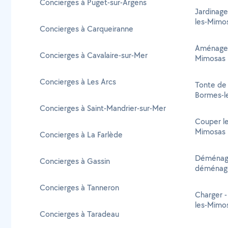
Concierges à Puget-sur-Argens
Jardinage
les-Mimo
Concierges à Carqueiranne
Aménagem
Concierges à Cavalaire-sur-Mer
Mimosas
Concierges à Les Arcs
Tonte de 
Bormes-l
Concierges à Saint-Mandrier-sur-Mer
Couper le
Mimosas
Concierges à La Farlède
Déménage
Concierges à Gassin
déménage
Concierges à Tanneron
Charger 
les-Mimo
Concierges à Taradeau