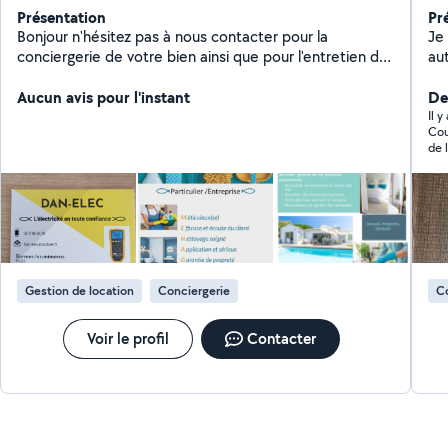
Présentation
Pr
Bonjour n'hésitez pas à nous contacter pour la
Je suis une pe
conciergerie de votre bien ainsi que pour l'entretien de
au
votre logement ou établissement pour le lavage de vos
pl
vitres et pour vos travaux d'électricité
Aucun avis pour l'instant
De
Il y
Cou
de 
Gestion de location
Conciergerie
Co
Voir le profil
Contacter