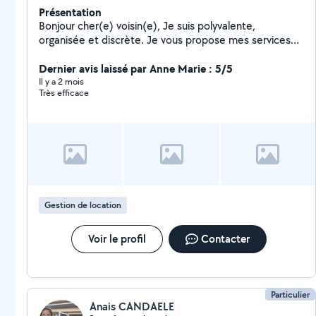
Présentation
Bonjour cher(e) voisin(e), Je suis polyvalente,
organisée et discrète. Je vous propose mes services
dans l'accompagnement de la personne présence
auprès de personnes âgées, courses, ménage), ainsi
Dernier avis laissé par Anne Marie : 5/5
que dans le domaine de la conciergerie (check-in et
Il y a 2 mois
Très efficace
check-out, surveillance, ménage). N'hésitez pas à me
contacter, je serais ravie de vous aider.
Gestion de location
Voir le profil
Contacter
Particulier
Anais CANDAELE