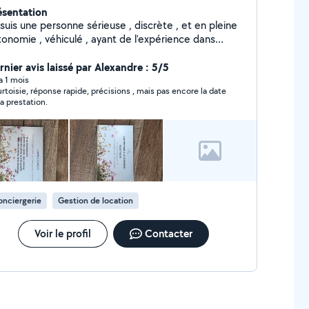
ésentation
rsonne sérieuse , discrète , et en pleine
tonomie , véhiculé , ayant de l'expérience dans
usieurs domaines.
rnier avis laissé par Alexandre : 5/5
 a 1 mois
rtoisie, réponse rapide, précisions , mais pas encore la date
la prestation.
nciergerie
Gestion de location
Voir le profil
Contacter