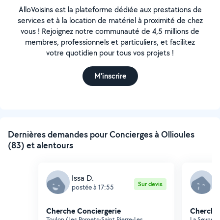
AlloVoisins est la plateforme dédiée aux prestations de
services et à la location de matériel à proximité de chez
vous ! Rejoignez notre communauté de 4,5 millions de
membres, professionnels et particuliers, et facilitez
votre quotidien pour tous vos projets !
M'inscrire
Dernières demandes pour Concierges à Ollioules
(83) et alentours
Issa D.
G
Sur devis
postée à 17:55
p
Cherche Conciergerie
Cherche 
Toulon (Les Pomets-Saint Pierre-Les
La Seyne-s