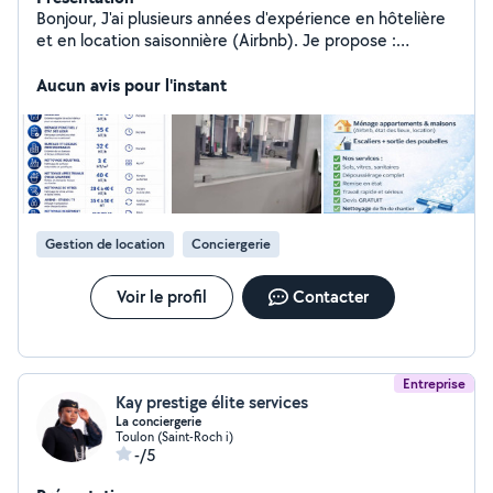
Bonjour, J'ai plusieurs années d'expérience en hôtelière
et en location saisonnière (Airbnb). Je propose :
ménage d'appartement nettoyage entre location,
entretien de copropriété et remise en état. Sérieuse et
Aucun avis pour l'instant
efficace je garantis un travail soigné et de qualité.
Disponible sur Toulon et alentours.
Gestion de location
Conciergerie
Voir le profil
Contacter
Entreprise
Kay prestige élite services
La conciergerie
Toulon (Saint-Roch i)
-/5