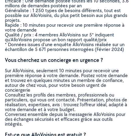
Efficace : Une demande postée toutes les 10 secondes, 3.6
millions de demandes postées par an
Généraliste : 1 250 types de besoins différents, tout est
possible sur AlloVoisins, du plus petit besoin aux plus grands
projets.
Rapide : 10 minutes pour recevoir une première réponse à
votre demande
Qualité / prix : 4 membres AlloVoisins sur 5* indiquent
qu’AlloVoisins propose un bon rapport qualité/prix
* Données issues d’une enquête AlloVoisins réalisée sur un
échantillon de 5 671 personnes interrogées (Février 2024)
Vous cherchez un concierge en urgence ?
Sur AlloVoisins, seulement 10 minutes pour recevoir une
première réponse à votre demande. Postez votre demande
et trouvez en quelques minutes un membre de confiance,
autour de chez vous, pour votre besoin urgent de
conciergerie
Consultez les profils des membres, professionnels ou
particuliers, qui vous ont contacté. Présentation, photos de
réalisation, expertises, avis : trouvez l'offreur idéal, adapté à
votre demande et à votre budget.
Conversez ensemble depuis la messagerie AlloVoisins pour
des échanges sécurisés et efficaces grâce aux outils
intégrés.
Est-ce que AlloVoisins est gratuit ?