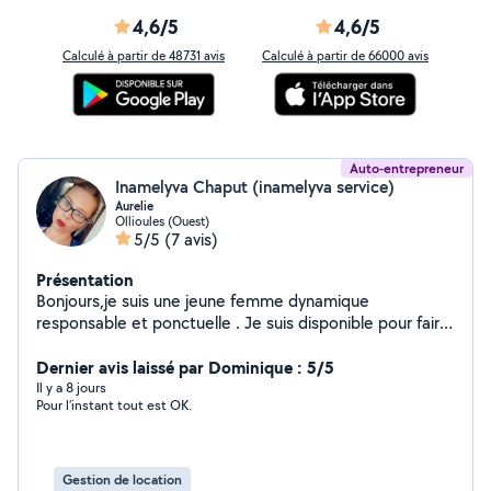
4,6/5
4,6/5
Calculé à partir de 48731 avis
Calculé à partir de 66000 avis
Auto-entrepreneur
Inamelyva Chaput (inamelyva service)
Aurelie
Ollioules (Ouest)
5/5
(7 avis)
Présentation
Bonjours,je suis une jeune femme dynamique
responsable et ponctuelle . Je suis disponible pour faire
votre ménage ou pour garder vos enfants,j'ai de
l'expérience dans les deux domaine que se soit en aide
Dernier avis laissé par Dominique : 5/5
a domicile ou Ash en millieu hospitalier pour le côté
Il y a 8 jours
Pour l’instant tout est OK.
ménage ou en t'en que animatrice périscolaire et
maman de 4 enfants pour des services concernant vos
enfants.
Gestion de location