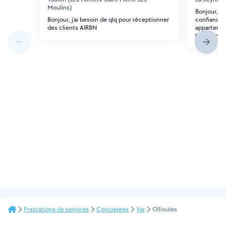
Moulins)
Bonjour, j'
Bonjour, j'ai besoin de qlq pour réceptionner
confiance p
des clients AIRBN
appartemen
lieux.l'en
Prestations de services
Concierges
Var
Ollioules