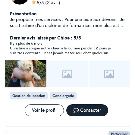
5/5
(2 avis)
Présentation
Je propose mes services : Pour une aide aux devoirs : Je
suis titulaire d'un diplôme de formatrice, mon plus est
d'aider votre enfant - du CP au BTS -à s'organiser et à
résoudre de façon logique les exercices demandés, à
Dernier avis laissé par Chloe : 5/5
acquérir un socle de connaissance durable, et surtout
Il y a plus de 6 mois
Christine a soigné notre chien à la journée pendant 2 jours je
d'avoir confiance en lui et reprendre le goût du travail,
suis très contente il n'est jamais rester seul chez quelqu'un
avec enthousiasme pour réussir ses études. Pour
d'autre sans nous et ça c'est très bien passer je vous remercie
prendre soin de votre chien : Je vis dans une maison
beaucoup on reviendra avec grand plaisir 😊
avec un jardin sécurisé parfait pour offrir à votre loulou
un environnement sûr et agréable. Je garantis une garde
sérieuse et attentionnée et des ballades quotidiennes
pour assurer son bien-être et sa détente. Pour de la
conciergerie : Accueil du voyageur, remise des clefs
Gestion de location
Conciergerie
entrée et sortie, état des lieux Je peux assurer aussi : L'
assistance pour tâches administratives Des traductions
Catalan et Espagnol Cours spécifiques Catalan
Voir le profil
Contacter
Espagnol, Comptabilité, médico-social Repassage
Particulier