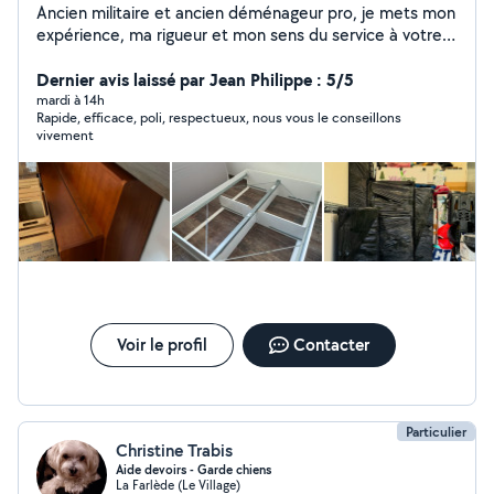
Ancien militaire et ancien déménageur pro, je mets mon
expérience, ma rigueur et mon sens du service à votre
disposition pour vos déménagements, débarras et
manutentions. Sérieux, efficace et à l'écoute, je vous
Dernier avis laissé par Jean Philippe : 5/5
aide à vivre ce moment en toute sérénité. Travail soigné
mardi à 14h
Rapide, efficace, poli, respectueux, nous vous le conseillons
Relation de confiance Ponctualité et efficacité
vivement
Contactez-moi, je réponds rapidement. Kévin
Voir le profil
Contacter
Particulier
Christine Trabis
Aide devoirs - Garde chiens
La Farlède (Le Village)