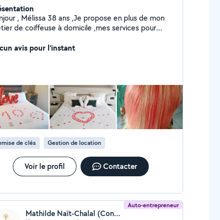
ésentation
njour , Mélissa 38 ans ,Je propose en plus de mon
tier de coiffeuse à domicile ,mes services pour
occuper de la gestion de vos Airbnb le week-end.
ieuse, organisée et attentive aux détails, je peux
cun avis pour l'instant
endre en charge l'accueil des voyageurs, le ménage,
remise des clés ainsi que la vérification du bon état
 logement entre chaque séjour. Mon objectif est de
rantir une expérience agréable à vos locataires tout
vous offrant une tranquillité d'esprit totale. N'hésitez
s à me contacter pour en discuter et adapter mes
vices à vos besoins.
emise de clés
Gestion de location
Voir le profil
Contacter
Auto-entrepreneur
Mathilde Naït-Chalal (Conciergerie privée et touristique)