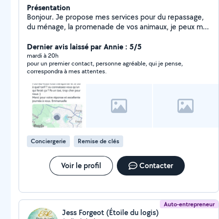
Présentation
Bonjour. Je propose mes services pour du repassage,
du ménage, la promenade de vos animaux, je peux me
déplacer pour vos courses ou vos rendez-vous.
N'hésitez surtout pas à me contacter. Je suis
Dernier avis laissé par Annie : 5/5
disponible quand vous le souhaitez. Mon mari peut
mardi à 20h
pour un premier contact, personne agréable, qui je pense,
également être disponible pour de la manutention, de
correspondra à mes attentes.
l'aide pour des déménagements. Merci à vous
Conciergerie
Remise de clés
Voir le profil
Contacter
Auto-entrepreneur
Jess Forgeot (Étoile du logis)