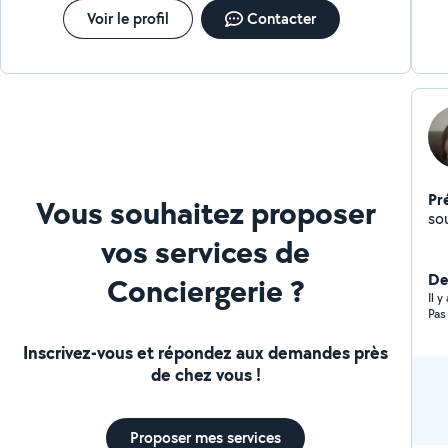
augmenter votre prix à la nuitée. Objectif : Zéro charge
Voir le profil
Contacter
mentale, 100 % de rentabilité.
Pr
Vous souhaitez proposer
so
vos services de
Der
Conciergerie ?
Il 
Pas
Inscrivez-vous et répondez aux demandes près
de chez vous !
Proposer mes services