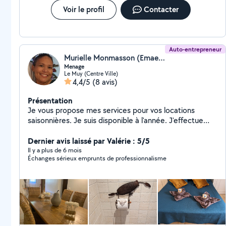
Voir le profil
Contacter
Auto-entrepreneur
Murielle Monmasson (Emaenet83)
Menage
Le Muy (Centre Ville)
4,4/5
(8 avis)
Présentation
Je vous propose mes services pour vos locations
saisonnières. Je suis disponible à l'année. J'effectue
également les entrées et les sorties. Nous pouvons
également intervenir en cas de travaux en votre
Dernier avis laissé par Valérie : 5/5
absence, grâce à notre réseau de professionnels.
Il y a plus de 6 mois
Échanges sérieux emprunts de professionnalisme