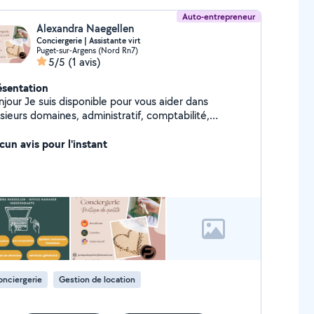
Auto-entrepreneur
Alexandra Naegellen
Conciergerie | Assistante virt
Puget-sur-Argens (Nord Rn7)
5/5
(1 avis)
ésentation
isponible pour vous aider dans
sieurs domaines, administratif, comptabilité,
ciergerie, gestion de vos locations.
cun avis pour l'instant
nciergerie
Gestion de location