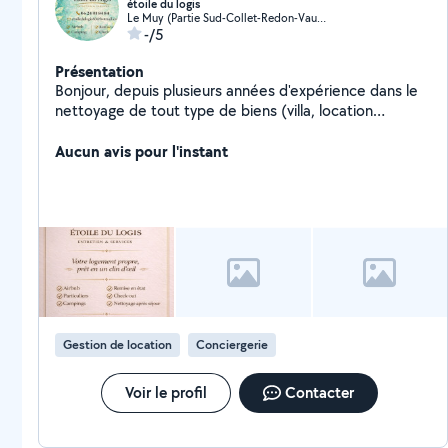
étoile du logis
Le Muy (Partie Sud-Collet-Redon-Vauses-Testavins)
-/5
Présentation
Bonjour, depuis plusieurs années d'expérience dans le
nettoyage de tout type de biens (villa, location
saisonnier, airbnb, mobile homes J'offre mes services
et mon savoir-faire. J'aime le travail bien fait et la
Aucun avis pour l'instant
propreté, je suis très minutieuse dans mon travail Si
vous avez besoin de mes services, c'est avec plaisir !!
Gestion de location
Conciergerie
Voir le profil
Contacter