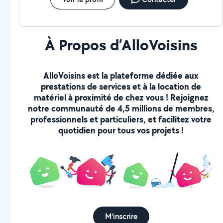
une étude personnalisée gratuite (prévisions de CA,
charges, net propriétaire) pour comparer
objectivement Location Longue Durée par rapport à la
Location Courte Durée sur votre bien
À Propos d’AlloVoisins
AlloVoisins est la plateforme dédiée aux
prestations de services et à la location de
matériel à proximité de chez vous ! Rejoignez
notre communauté de 4,5 millions de membres,
professionnels et particuliers, et facilitez votre
quotidien pour tous vos projets !
M'inscrire