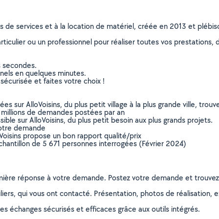
ns de services et à la location de matériel, créée en 2013 et plébi
culier ou un professionnel pour réaliser toutes vos prestations, d
s secondes.
nnels en quelques minutes.
sécurisée et faites votre choix !
sur AlloVoisins, du plus petit village à la plus grande ville, tro
 millions de demandes postées par an
ible sur AlloVoisins, du plus petit besoin aux plus grands projets.
votre demande
oVoisins propose un bon rapport qualité/prix
chantillon de 5 671 personnes interrogées (Février 2024)
remière réponse à votre demande. Postez votre demande et trouve
ers, qui vous ont contacté. Présentation, photos de réalisation, exp
s échanges sécurisés et efficaces grâce aux outils intégrés.