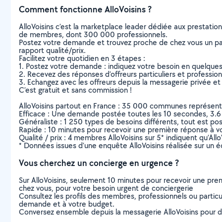
Comment fonctionne AlloVoisins ?
AlloVoisins c’est la marketplace leader dédiée aux prestatio
de membres, dont 300 000 professionnels.
Postez votre demande et trouvez proche de chez vous un parti
rapport qualité/prix.
Facilitez votre quotidien en 3 étapes :
1. Postez votre demande : indiquez votre besoin en quelque
2. Recevez des réponses d’offreurs particuliers et professio
3. Echangez avec les offreurs depuis la messagerie privée et 
C’est gratuit et sans commission !
AlloVoisins partout en France : 35 000 communes représentées 
Efficace : Une demande postée toutes les 10 secondes, 3.6
Généraliste : 1 250 types de besoins différents, tout est poss
Rapide : 10 minutes pour recevoir une première réponse à 
Qualité / prix : 4 membres AlloVoisins sur 5* indiquent qu’All
* Données issues d’une enquête AlloVoisins réalisée sur un é
Vous cherchez un concierge en urgence ?
Sur AlloVoisins, seulement 10 minutes pour recevoir une p
chez vous, pour votre besoin urgent de conciergerie
Consultez les profils des membres, professionnels ou particuli
demande et à votre budget.
Conversez ensemble depuis la messagerie AlloVoisins pour de