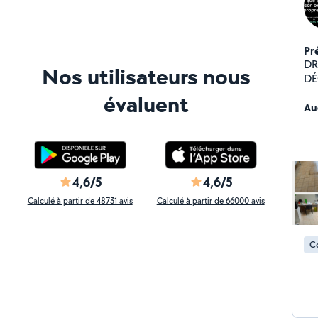
Pr
DRAGUI
Nos utilisateurs nous
DÉCAPI
de maisons :
évaluent
qu'on in
Au
Remi
chantier Locaux pr
parties 
PRO
Matérie
4,6/5
4,6/5
passage Les place
Calculé à partir de 48731 avis
Calculé à partir de 66000 avis
vou
En
Co