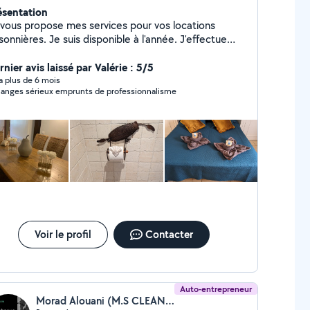
ésentation
 vous propose mes services pour vos locations
sonnières. Je suis disponible à l'année. J'effectue
alement les entrées et les sorties. Nous pouvons
ement intervenir en cas de travaux en votre
nier avis laissé par Valérie : 5/5
sence, grâce à notre réseau de professionnels.
y a plus de 6 mois
anges sérieux emprunts de professionnalisme
Voir le profil
Contacter
Auto-entrepreneur
Morad Alouani (M.S CLEAN PRO)