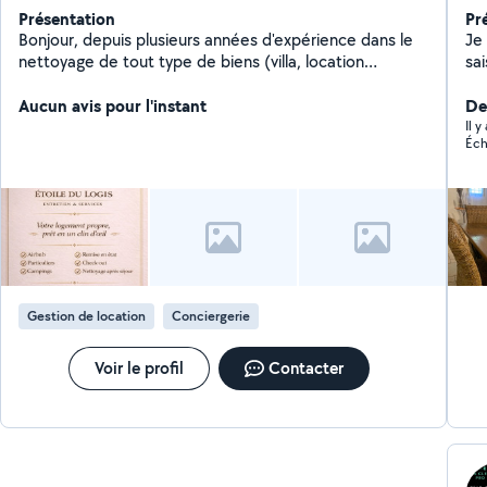
Présentation
Pr
Bonjour, depuis plusieurs années d'expérience dans le
Je
nettoyage de tout type de biens (villa, location
sai
saisonnier, airbnb, mobile homes J'offre mes services
ég
et mon savoir-faire. J'aime le travail bien fait et la
Aucun avis pour l'instant
égal
Der
propreté, je suis très minutieuse dans mon travail Si
ab
Il 
Éch
vous avez besoin de mes services, c'est avec plaisir !!
Gestion de location
Conciergerie
Voir le profil
Contacter