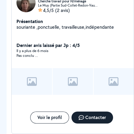
Cherche travail pour H/ménage
Le Muy (Partie Sud-Collet-Redon-Vauses-Testavins)
4,5/5
(2 avis)
Présentation
souriante ,ponctuelle, travailleuse,indépendante
Dernier avis laissé par Jp : 4/5
Il y a plus de 6 mois
Pas conclu …
Voir le profil
Contacter