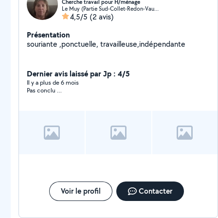
Cherche travail pour H/ménage
Le Muy (Partie Sud-Collet-Redon-Vauses-Testavins)
4,5/5
(2 avis)
Présentation
souriante ,ponctuelle, travailleuse,indépendante
Dernier avis laissé par Jp : 4/5
Il y a plus de 6 mois
Pas conclu …
Voir le profil
Contacter