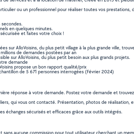
culier ou un professionnel pour réaliser toutes vos prestations, d
s secondes.
nnels en quelques minutes.
sécurisée et faites votre choix !
sur AlloVoisins, du plus petit village à la plus grande ville, tro
 millions de demandes postées par an
ible sur AlloVoisins, du plus petit besoin aux plus grands projets.
votre demande
oVoisins propose un bon rapport qualité/prix
chantillon de 5 671 personnes interrogées (Février 2024)
remière réponse à votre demande. Postez votre demande et trouve
ers, qui vous ont contacté. Présentation, photos de réalisation, exp
s échanges sécurisés et efficaces grâce aux outils intégrés.
et sans aucune commission pour tout utilisateur cherchant un membre