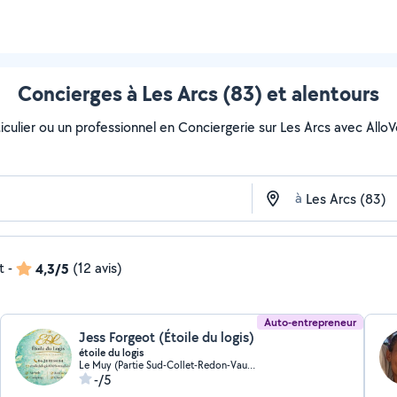
Concierges à Les Arcs (83) et alentours
culier ou un professionnel en Conciergerie sur Les Arcs avec AlloVois
à
t
-
4,3/5
(12 avis)
Auto-entrepreneur
Jess Forgeot (Étoile du logis)
étoile du logis
Le Muy (Partie Sud-Collet-Redon-Vauses-Testavins)
-/5