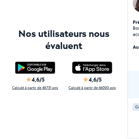
Pr
Bo
Nos utilisateurs nous
ac
me
évaluent
ren
Au
en
su
cal
ava
mé
4,6/5
4,6/5
int
Calculé à partir de 48731 avis
Calculé à partir de 66000 avis
So
le
lo
Co
tou
ar
ré
un
ch