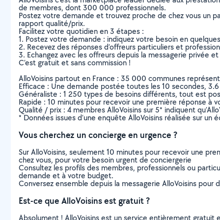
de membres, dont 300 000 professionnels.
Postez votre demande et trouvez proche de chez vous un parti
rapport qualité/prix.
Facilitez votre quotidien en 3 étapes :
1. Postez votre demande : indiquez votre besoin en quelque
2. Recevez des réponses d’offreurs particuliers et professio
3. Echangez avec les offreurs depuis la messagerie privée et 
C’est gratuit et sans commission !
AlloVoisins partout en France : 35 000 communes représentées 
Efficace : Une demande postée toutes les 10 secondes, 3.6
Généraliste : 1 250 types de besoins différents, tout est poss
Rapide : 10 minutes pour recevoir une première réponse à 
Qualité / prix : 4 membres AlloVoisins sur 5* indiquent qu’All
* Données issues d’une enquête AlloVoisins réalisée sur un é
Vous cherchez un concierge en urgence ?
Sur AlloVoisins, seulement 10 minutes pour recevoir une p
chez vous, pour votre besoin urgent de conciergerie
Consultez les profils des membres, professionnels ou particuli
demande et à votre budget.
Conversez ensemble depuis la messagerie AlloVoisins pour de
Est-ce que AlloVoisins est gratuit ?
Absolument ! AlloVoisins est un service entièrement gratuit 