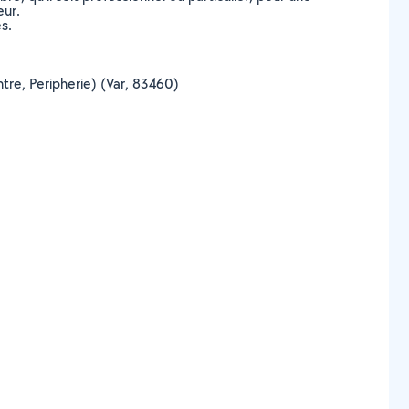
eur.
s.
ntre, Peripherie) (Var, 83460)