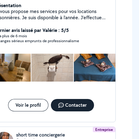
ésentation
 vous propose mes services pour vos locations
sonnières. Je suis disponible à l'année. J'effectue
alement les entrées et les sorties. Nous pouvons
ement intervenir en cas de travaux en votre
nier avis laissé par Valérie : 5/5
sence, grâce à notre réseau de professionnels.
y a plus de 6 mois
anges sérieux emprunts de professionnalisme
Voir le profil
Contacter
Entreprise
short time conciergerie