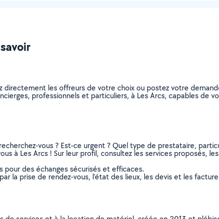
 savoir
z directement les offreurs de votre choix ou postez votre deman
concierges, professionnels et particuliers, à Les Arcs, capables de
recherchez-vous ? Est-ce urgent ? Quel type de prestataire, particu
us à Les Arcs ! Sur leur profil, consultez les services proposés, les
ns pour des échanges sécurisés et efficaces.
r la prise de rendez-vous, l’état des lieux, les devis et les facture
ns de services et à la location de matériel, créée en 2013 et plébi