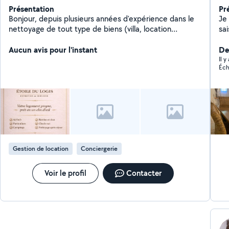
Présentation
Pr
Bonjour, depuis plusieurs années d'expérience dans le
Je
nettoyage de tout type de biens (villa, location
sai
saisonnier, airbnb, mobile homes J'offre mes services
ég
et mon savoir-faire. J'aime le travail bien fait et la
Aucun avis pour l'instant
égal
Der
propreté, je suis très minutieuse dans mon travail Si
ab
Il 
Éch
vous avez besoin de mes services, c'est avec plaisir !!
Gestion de location
Conciergerie
Voir le profil
Contacter