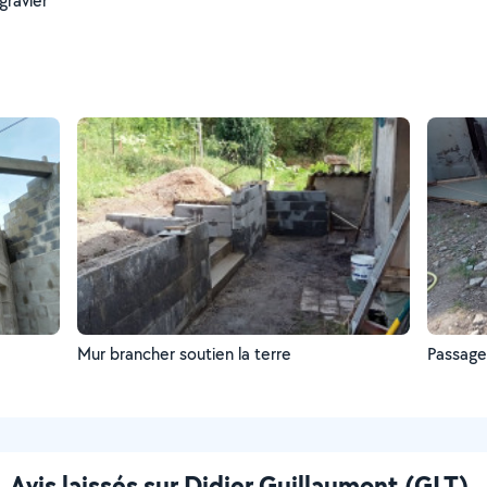
gravier
Mur brancher soutien la terre
Passag
Avis laissés sur Didier Guillaumont (GLT)