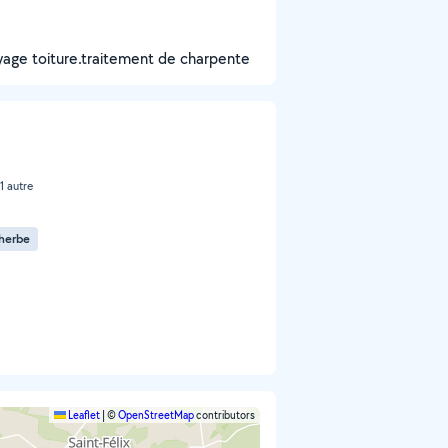
oyage toiture.traitement de charpente
 1 autre
herbe
Leaflet
|
©
OpenStreetMap
contributors