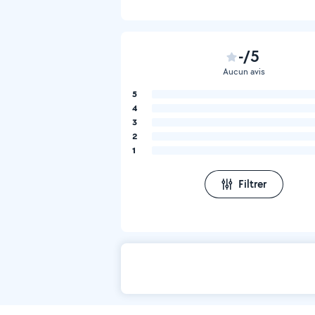
-/5
Aucun avis
5
4
3
2
1
Filtrer