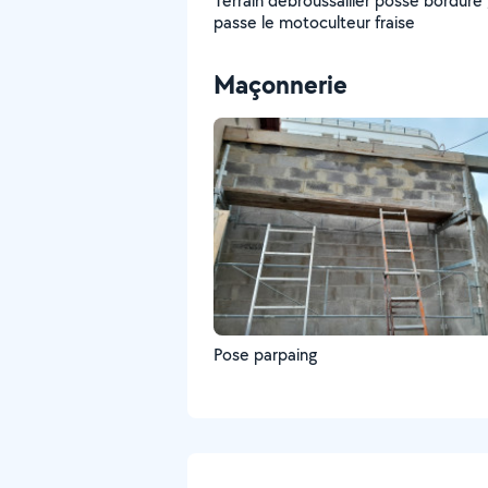
Terrain debroussailler posse bordure 
passe le motoculteur fraise
Maçonnerie
Pose parpaing