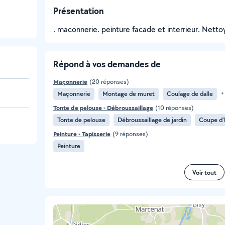
Présentation
. maconnerie. peinture facade et interrieur. Nett
Répond à vos demandes de
Maçonnerie
(20 réponses)
Maçonnerie
Montage de muret
Coulage de dalle
+
Tonte de pelouse - Débroussaillage
(10 réponses)
Tonte de pelouse
Débroussaillage de jardin
Coupe d'
Peinture - Tapisserie
(9 réponses)
Peinture
Voir tout