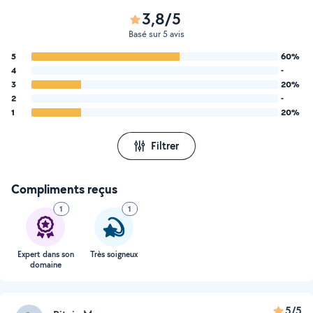
3,8/5
Basé sur 5 avis
5
60%
4
-
3
20%
2
-
1
20%
Filtrer
Compliments reçus
1
1
Expert dans son
Très soigneux
domaine
5/5