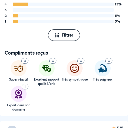
4
15%
3
-
2
5%
1
5%
Filtrer
Compliments reçus
4
3
3
3
Super réactif
Excellent rapport
Très sympathique
Très soigneux
qualité/prix
1
Expert dans son
domaine