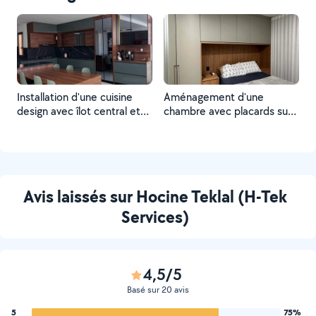
Installation d'une cuisine
Aménagement d'une
design avec îlot central et
chambre avec placards sur
coin repas. Montage des
mesure et tête de lit
meubles sur mesure, pose
intégrée. Montage des
des façades bois et finitions
meubles, finitions bois et
soignées. Travail propre,
gain de place optimisé.
rapide et professionnel sur
Travail soigné et propre.
Avis laissés sur Hocine Teklal (H-Tek
Paris et banlieue.
Disponible sur Paris et
banlieue.
Services)
4,5/5
Basé sur 20 avis
5
75%