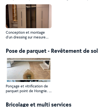
installation électroménager.
cuisine. Prestation :
Résultat professionnel et
montage de meubles en kit,
soigné.?
installation électroménager,
pose plan de travail et
finitions. Résultat : cuisine
moderne, fonctionnelle et
prête à l’emploi.
Conception et montage
d'un dressing sur mesure
avec portes battantes et
vitrées. Intégration d'un coin
Pose de parquet - Revêtement de sol
coiffeuse avec éclairage
LED. Finition propre et
soignée. Service sur Paris et
banlieue.
Ponçage et vitrification de
parquet point de Hongrie. ?
Avant/Après ?: remise à
neuf complète avec finition
Bricolage et multi services
satinée.