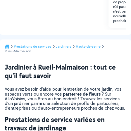
de propose
n'ai pas mi
n'est pas t
nouvelles c
prochaine.
Prestations de services
Jardiniers
Hauts-de-seine
Rueil-Malmaison
Jardinier à Rueil-Malmaison : tout ce
qu’il faut savoir
Vous avez besoin d’aide pour l’entretien de votre jardin, vos
parterres de fleurs
espaces verts ou encore vos
? Sur
AlloVoisins, vous êtes au bon endroit ! Trouvez les services
d’un jardinier parmi une sélection de profils de particuliers,
d’entreprises ou d’auto-entrepreneurs proches de chez vous.
Prestations de service variées en
travaux de jardinage