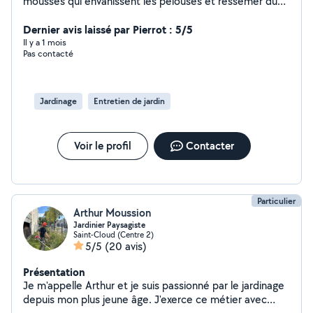
mousses qui envahissent les pelouses et ressemer du
gazon et je peux tailler des haies et enlever certains
déchets végétaux
Dernier avis laissé par Pierrot : 5/5
Il y a 1 mois
Pas contacté
Jardinage
Entretien de jardin
Voir le profil
Contacter
Particulier
Arthur Moussion
Jardinier Paysagiste
Saint-Cloud (Centre 2)
5/5
(20 avis)
Présentation
Je m'appelle Arthur et je suis passionné par le jardinage
depuis mon plus jeune âge. J'exerce ce métier avec