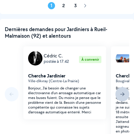
1
2
3
Page
suivante
Dernières demandes pour Jardiniers à Rueil-
Malmaison (92) et alentours
Cédric C.
N
À convenir
postée à 17:42
p
Cherche Jardinier
Cherche 
Ville-d'Avray (Centre-La Prairie)
Bougival (
Bonjour, J'ai besoin de changer une
Bonjour, je
électrovanne d'un arrosage automatique car
pouvant enl
mes buses fuient. Du moins je pense que le
que les pla
problème vient de là. Besoin d'une personne
dedans. J'
compétente qui connaisse les sujets
je ne suis 
d'arrosage automatique enterré. Merci
18 mètre de
ensuite re
J'attends v
soigneux e
en photo) 