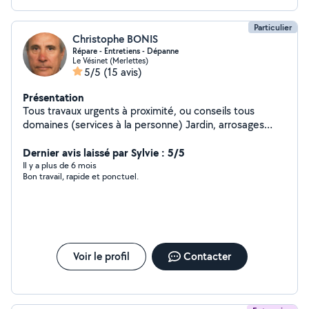
Particulier
Christophe BONIS
Répare - Entretiens - Dépanne
Le Vésinet (Merlettes)
5/5
(15 avis)
Présentation
Tous travaux urgents à proximité, ou conseils tous
domaines (services à la personne) Jardin, arrosages
automatiques, portails motorisés, Vitres, évacuations,
électricité, plomberie, maçonnerie,
Dernier avis laissé par Sylvie : 5/5
gardiennage,animaux, ménage, courses, repassage
Il y a plus de 6 mois
Bon travail, rapide et ponctuel.
Dispose également d une structure d aide à la personne
(aide ménagères, jardins, aide administrative, )
Voir le profil
Contacter