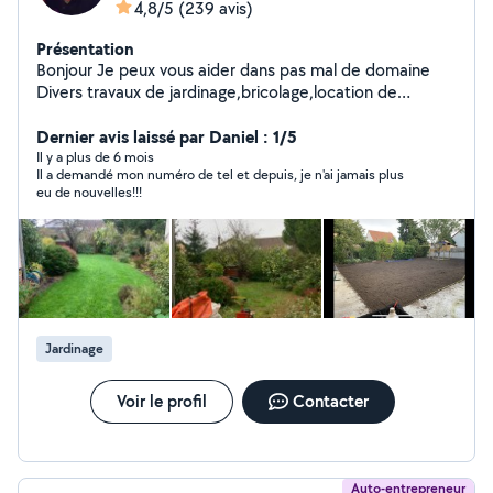
4,8/5
(239 avis)
Présentation
Bonjour Je peux vous aider dans pas mal de domaine
Divers travaux de jardinage,bricolage,location de
materiel, déménagement, manutention, évacuation de
gravats, montage de meubles... Je suis outillé et
Dernier avis laissé par Daniel : 1/5
véhiculé et peux me deplacer dans dans l IDF +
Il y a plus de 6 mois
Il a demandé mon numéro de tel et depuis, je n'ai jamais plus
eu de nouvelles!!!
Jardinage
Voir le profil
Contacter
Auto-entrepreneur