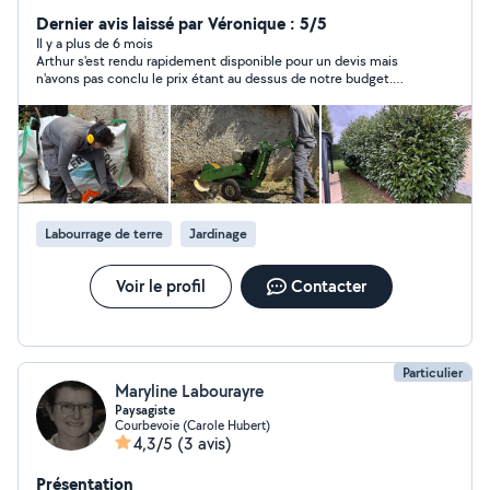
rigueur et engagement depuis deux ans. Perfectionniste
et attentif aux moindres détails, je m'assure que chaque
Dernier avis laissé par Véronique : 5/5
réalisation soit soignée, propre et conforme à vos
Il y a plus de 6 mois
Arthur s'est rendu rapidement disponible pour un devis mais
attentes. Mes prestations sont éligibles au crédit
n'avons pas conclu le prix étant au dessus de notre budget.
d'impôt, vous permettant de bénéficier d'un
Toujours en attente de 2 autres devis pour 2 prestations
remboursement de 50 % du montant du devis.
différentes.
Labourrage de terre
Jardinage
Voir le profil
Contacter
Particulier
Maryline Labourayre
Paysagiste
Courbevoie (Carole Hubert)
4,3/5
(3 avis)
Présentation