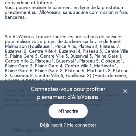
demandeur, et l’offreur.
Vous pouvez réaliser le paiement en ligne de la prestation
directement sur AlloVoisins, sans aucune commission ni frais
bancaires.
Sur AlloVoisins, trouvez toutes les prestations de services
pour réaliser votre projet de Jardinier sur la ville de Rueil-
Malmaison (Fouilleuse 1, Pince Vins, Plateau 4, Plateau 7,
Buzenval 2, Centre Ville 4, Buzenval 4, Plateau 3, Centre Ville
5, Plaine Gare 5, Centre Ville 3, Buzenval 3, Plaine Gare 1,
Centre Ville 2, Plateau 1, Buzenval 1, Plateau 5, Closeaux 1,
Plaine Gare 3, Plaine Gare 4, Centre Ville 1, Martinets 1,
Plaine Gare 6, Plaine Gare 2, Plateau 6, Martinets 2, Plateau
2, Closeaux 2, Centre Ville 6, Fouilleuse 2) (Hauts-de-seine,
92500, 92000, 92150)
Connectez-vous pour profiter
Autres exemples de prestations réalisées par nos membres :
désherbage de terrain, labourage de potager, labourage de terrain,
pleinement d'AlloVoisins
arrosage de pelouse, retournement de pelouse, passage de
motobineuse, labourage de jardin, bêchage de potager, ..
M'inscrire
Carte
Déjà inscrit ? Me connecter
Villes proches