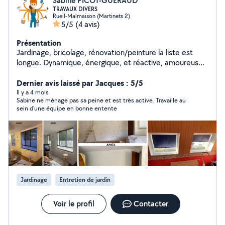
Sabine PICOT-GUÉRAUD
TRAVAUX DIVERS
Rueil-Malmaison (Martinets 2)
5/5
(4 avis)
Présentation
Jardinage, bricolage, rénovation/peinture la liste est
longue. Dynamique, énergique, et réactive, amoureuse
du travail bien fait, je suis à l'écoute de vos besoins. -
Bricolage divers - Enduits, préparation des supports et
Dernier avis laissé par Jacques : 5/5
remise en peinture - Entretien de jardin (tonte, taille
Il y a 4 mois
Sabine ne ménage pas sa peine et est très active. Travaille au
haies, désherbage, préparation sol, etc) - Montage et
sein d'une équipe en bonne entente
démontage de tout type de meubles - Aide aux
déménagement
Jardinage
Entretien de jardin
Voir le profil
Contacter