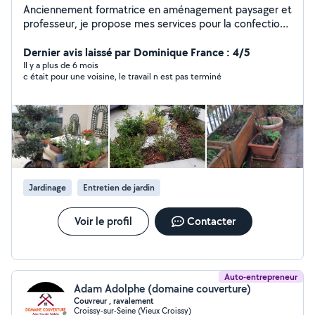
Anciennement formatrice en aménagement paysager et
professeur, je propose mes services pour la confection
et l'entretien de jardins et terrasses. Je propose aussi
du micro arrosage indispensable de nos jours.
Dernier avis laissé par Dominique France : 4/5
Il y a plus de 6 mois
c était pour une voisine, le travail n est pas terminé
Jardinage
Entretien de jardin
Voir le profil
Contacter
Auto-entrepreneur
Adam Adolphe (domaine couverture)
Couvreur , ravalement
Croissy-sur-Seine (Vieux Croissy)