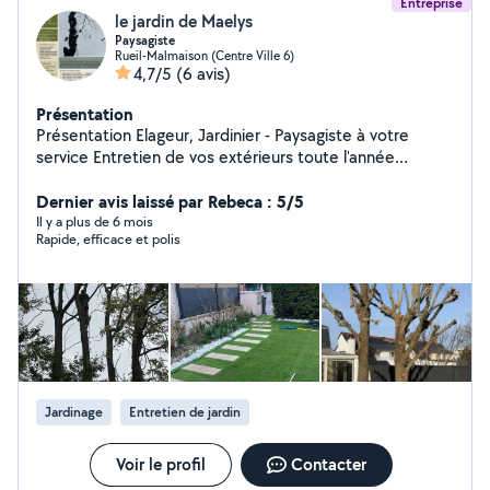
Entreprise
le jardin de Maelys
Paysagiste
Rueil-Malmaison (Centre Ville 6)
4,7/5
(6 avis)
Présentation
Présentation Elageur, Jardinier - Paysagiste à votre
service Entretien de vos extérieurs toute l'année
Professionnel sérieux et passionné, je vous propose
mes services pour prendre soin de vos espaces verts et
Dernier avis laissé par Rebeca : 5/5
de vos extérieurs. J'interviens pour l'entretien régulier ou
Il y a plus de 6 mois
Rapide, efficace et polis
ponctuel, en m'adaptant à vos besoins et à votre
planning. Intervention propre, soignée et discrète, avec
le souci du détail et du travail bien fait. Déplacement sur
Paris intra-muros et toute la banlieue parisienne
Disponible 7j/7, du lundi au dimanche Devis gratuit sur
simple demande Réponse rapide
Jardinage
Entretien de jardin
Voir le profil
Contacter