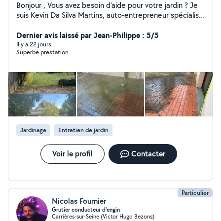
Bonjour , Vous avez besoin d'aide pour votre jardin ? Je
suis Kevin Da Silva Martins, auto-entrepreneur spécialisé
en jardinage, et je propose un service professionnel et
abordable pour tous vos travaux extérieurs ! Mes
Dernier avis laissé par Jean-Philippe : 5/5
services : Tonte, taille de haies, entretien régulier
Il y a 22 jours
Superbe prestation
Élagage et taille d'arbres Nettoyage et remise en état
des extérieurs Création ou entretien de pelouse, petits
aménagements -Devis gratuit et intervention rapide !
N'hésitez pas à me contacter par message ou
téléphone pour discuter de votre projet. À très bientôt,
Kevin Da Silva Martins
Jardinage
Entretien de jardin
Voir le profil
Contacter
Particulier
Nicolas Fournier
Grutier conducteur d'engin
Carrières-sur-Seine (Victor Hugo Bezons)