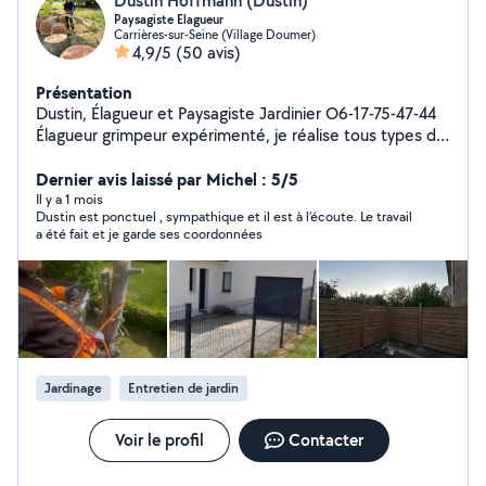
Dustin Hoffmann (Dustin)
Paysagiste Elagueur
Carrières-sur-Seine (Village Doumer)
4,9/5
(50 avis)
Présentation
Dustin, Élagueur et Paysagiste Jardinier O6-17-75-47-44
Élagueur grimpeur expérimenté, je réalise tous types de
travaux d'élagage et d'abattage d'arbres, Sérieux,
soigneux et passionné par mon métier, je m'intéresse
Dernier avis laissé par Michel : 5/5
aussi aux petits chantiers comme aux gros travaux.
Il y a 1 mois
Dustin est ponctuel , sympathique et il est à l’écoute. Le travail
Élagage et abattage d'arbres Taille de haies et arbustes
a été fait et je garde ses coordonnées
Pose de clôtures Pose de gazon Nettoyage toiture,
façade, dallage et murets Je travaille proprement avec
matériel de haute qualité thermique possible et conseils
adaptés à vos besoins. Déplacement rapide et devis
gratuit.
Jardinage
Entretien de jardin
Voir le profil
Contacter