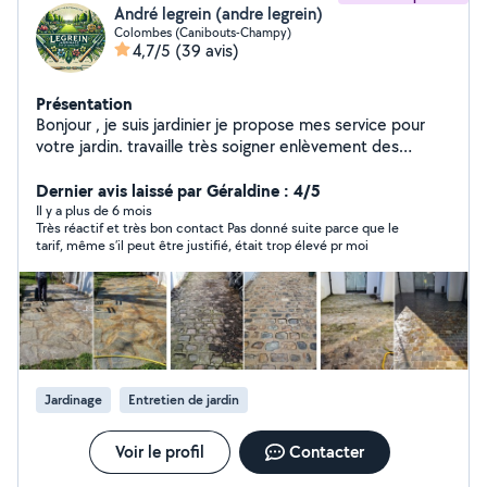
André legrein (andre legrein)
Colombes (Canibouts-Champy)
4,7/5
(39 avis)
Présentation
Bonjour , je suis jardinier je propose mes service pour
votre jardin. travaille très soigner enlèvement des
vegètaux en dèchèterie. Taille de haie elagage d'arbre
abatage tonte de plouse creation etc. N'hesitez pas a
Dernier avis laissé par Géraldine : 4/5
me contacter par telephone
Il y a plus de 6 mois
Très réactif et très bon contact Pas donné suite parce que le
tarif, même s’il peut être justifié, était trop élevé pr moi
Jardinage
Entretien de jardin
Voir le profil
Contacter