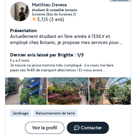
Matthieu Devesa
étudiant & conseiller botanic
Suresnes (Bas de Suresnes 2)
3,7/5
(3 avis)
Présentation
Actuellement étudiant en 1ère année à l'ESILV et
employé chez Botanic, je propose mes services pour
l'entretien de votre jardin et de vos plantes d'intérieur.
Mon expertise chez Botanic me permet de vous
Dernier avis laissé par Brigitte : 1/5
accompagner sur le soin précis de vos végétaux
Il y a 2 mois
Je trouve ce jeune homme très compliqué : il a voulu me faire
(maladies, rempotage, arrosage adapté). Mon numéro
payer ses 1h40 de transport aller/retour ! Et nous avons
06-09-68-57-54
échangé des tas de messages sms, ce qui m’a fatiguée et
finalement j’ai décline son offre car j’estime que je n’ai pas à
payer le temps perdu. Mais il insistait lourdement. Je précise
que c’est lui qui est venu vers moi suite à mon annonce et qu’il
connaissait mon secteur géographique et le taux horaire.
Jardinage
Retournement de terre
Voir le profil
Contacter