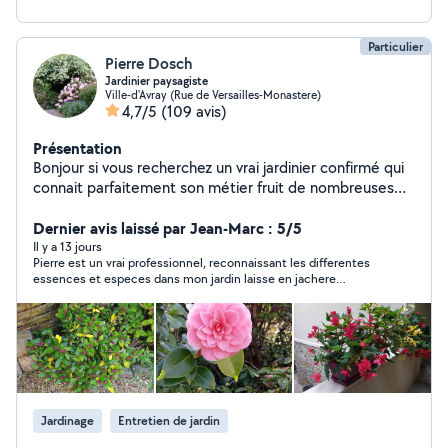
Particulier
Pierre Dosch
Jardinier paysagiste
Ville-d'Avray (Rue de Versailles-Monastere)
4,7/5
(109 avis)
Présentation
Bonjour si vous recherchez un vrai jardinier confirmé qui
connait parfaitement son métier fruit de nombreuses
années d'expérience n'hésitez pas à me téléphoner
votre jardin sera entre de bonnes mains dispose tout
Dernier avis laissé par Jean-Marc : 5/5
matériel performant disponible 7 jours sur 7 travail
Il y a 13 jours
Pierre est un vrai professionnel, reconnaissant les differentes
soigné et sécurisé très sérieuse référence certifié devis
essences et especes dans mon jardin laisse en jachere
et déplacements entièrement gratuit sans aucun
pendant qqs annees. Travail tres efficace et professionnel;
engagement de votre part pratique prix très raisonnable
Pierre est tres ponctuel, pour ne rien gacher. Une tres belle
accepte CESU et tickets CESU (50 % déductible de vos
rencontre qui m'incite a demander a Pierre de s'occuper
trimestriellement de mon jardin. Merci encore
impôts) à très bientôt pour un beau jardin cordialement
pierre Laurent jardinier paysagiste de métier.
Jardinage
Entretien de jardin