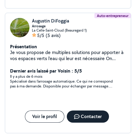
Auto-entrepreneur
Augustin DiFoggia
Arrosage
La Celle-Saint-Cloud (Beauregard 1)
5/5
(5 avis)
Présentation
Je vous propose de multiples solutions pour apporter à
vos espaces verts l'eau qui leur est nécessaire On
réalise vos projets de gestion de l'eau comme pour les
massifs et les gazons Une conception sur mesure est
Dernier avis laissé par Voisin : 5/5
fait avant toute installation arrosage automatique
Il y a plus de 6 mois
Spécialisé dans l'arrosage automatique. Ce qui ne correspond
pas à ma demande. Disponible pour échanger par message.
Pour le reste je ne sais pas
Voir le profil
Contacter