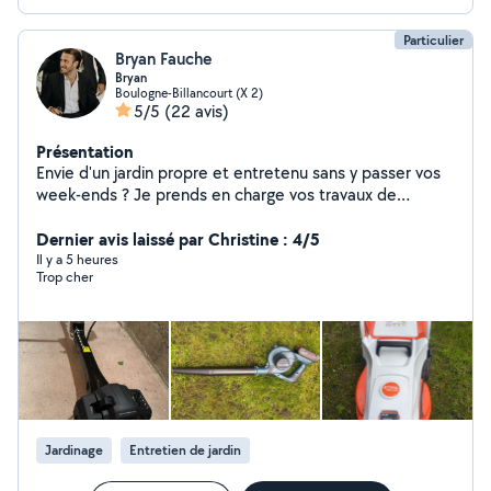
Particulier
Bryan Fauche
Bryan
Boulogne-Billancourt (X 2)
5/5
(22 avis)
Présentation
Envie d'un jardin propre et entretenu sans y passer vos
week-ends ? Je prends en charge vos travaux de
jardinage : tonte, taille de haies, débroussaillage,
entretien général et petits travaux de bricolage.
Dernier avis laissé par Christine : 4/5
Intervention rapide, travail soigné et matériel
Il y a 5 heures
Trop cher
professionnel. Mon objectif : vous laisser un extérieur
impeccable et vous faire gagner du temps.
Jardinage
Entretien de jardin