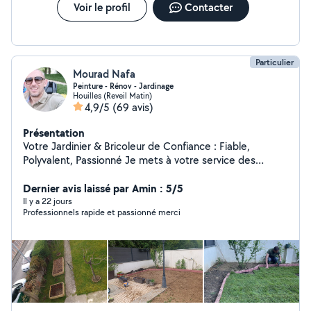
Voir le profil
Contacter
Particulier
Mourad Nafa
Peinture - Rénov - Jardinage
Houilles (Reveil Matin)
4,9/5
(69 avis)
Présentation
Votre Jardinier & Bricoleur de Confiance : Fiable,
Polyvalent, Passionné Je mets à votre service des
années de passion pour le jardinage et le bricolage,
avec un sens du détail et un goût du travail bien fait.
Dernier avis laissé par Amin : 5/5
Jardinage & Aménagement extérieur · Tonte, taille de
Il y a 22 jours
Professionnels rapide et passionné merci
haies, désherbage, nettoyage et entretien complet ·
Préparation du sol, plantations, petits travaux horticoles
· Création et aménagement d'espaces verts sur-mesure
· Elagage d'arbres · Pose de clôtures, grillages,
palissades Bricolage & Aménagement intérieur ·
Montage et démontage de tous types de meubles ·
Installations diverses : cuisine, étagères, cadres,