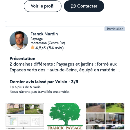
Voir le profil
Contacter
Particulier
Franck Nardin
Paysage
Montesson (Centre Est)
4,5/5
(54 avis)
Présentation
2 domaines différents : Paysages et jardins : formé aux
Espaces verts des Hauts-de-Seine, équipé en matériel
professionnel, création ou rénovation de jardin, arrosage
automatique // Photographie (Pro), audiovisuel,
Dernier avis laissé par Voisin : 3/5
multimédia, événements.
Il y a plus de 6 mois
Nous n’avons pas travaillés ensemble.