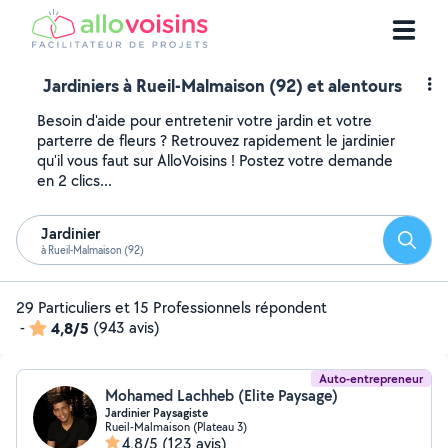
Jardiniers à Rueil-Malmaison (92) et alentours
Besoin d'aide pour entretenir votre jardin et votre
parterre de fleurs ? Retrouvez rapidement le jardinier
qu'il vous faut sur AlloVoisins ! Postez votre demande
en 2 clics...
Jardinier
Reche
à Rueil-Malmaison (92)
29 Particuliers et 15 Professionnels répondent
-
4,8/5
(943 avis)
Auto-entrepreneur
Mohamed Lachheb (Elite Paysage)
Jardinier Paysagiste
Rueil-Malmaison (Plateau 3)
4,8/5
(123 avis)