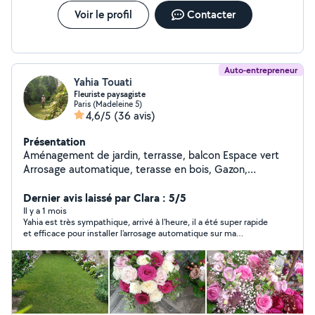
Voir le profil
Contacter
Auto-entrepreneur
Yahia Touati
Fleuriste paysagiste
Paris (Madeleine 5)
4,6/5
(36 avis)
Présentation
Aménagement de jardin, terrasse, balcon Espace vert
Arrosage automatique, terasse en bois, Gazon,
Éclairage, Entretien...sur RDV ; Merci
Dernier avis laissé par Clara : 5/5
Il y a 1 mois
Yahia est très sympathique, arrivé à l'heure, il a été super rapide
et efficace pour installer l'arrosage automatique sur ma
terrasse et m'a donné pleins de conseils pour soigner mes
plantes ! Je recommande !