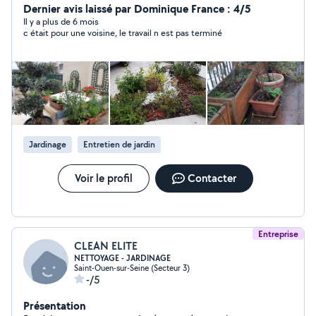
du micro arrosage indispensable de nos jours.
Dernier avis laissé par Dominique France : 4/5
Il y a plus de 6 mois
c était pour une voisine, le travail n est pas terminé
Jardinage
Entretien de jardin
Voir le profil
Contacter
Entreprise
CLEAN ELITE
NETTOYAGE - JARDINAGE
Saint-Ouen-sur-Seine (Secteur 3)
-/5
Présentation