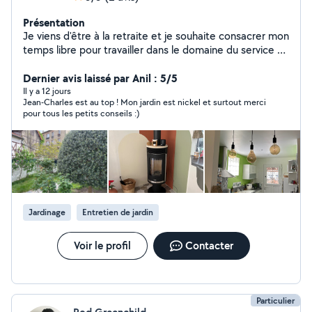
Présentation
Je viens d'être à la retraite et je souhaite consacrer mon
temps libre pour travailler dans le domaine du service à
la personne, aide au maintien à domicile, petits travaux
d'intérieur, bricolage et jardinage - disponible et de
Dernier avis laissé par Anil : 5/5
confiance
Il y a 12 jours
Jean-Charles est au top ! Mon jardin est nickel et surtout merci
pour tous les petits conseils :)
Jardinage
Entretien de jardin
Voir le profil
Contacter
Particulier