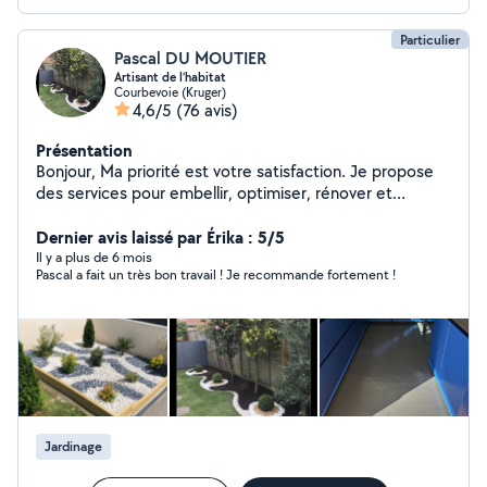
Particulier
Pascal DU MOUTIER
Artisant de l’habitat
Courbevoie (Kruger)
4,6/5
(76 avis)
Présentation
Bonjour, Ma priorité est votre satisfaction. Je propose
des services pour embellir, optimiser, rénover et
valoriser tous types de biens immobiliers. Prestations :
Conciergerie : remise des clés pour locations courtes ou
Dernier avis laissé par Érika : 5/5
longues durées, entretien avant/après location. Travaux
Il y a plus de 6 mois
Pascal a fait un très bon travail ! Je recommande fortement !
et aménagement : création et construction de cuisines,
salles de bain et dressings sur mesure. Jardinage :
entretien complet, remise en état et valorisation du
jardin. Serrurerie : ouverture de porte, remplacement de
serrure. Entretien voiture : Vidange et remplacement
des filtres Deplacement et remorquage en souterrain
ou dans la rue Passionné, polyvalent et sérieux, je
m'engage à fournir un travail de qualité. Bien à vous.
Jardinage