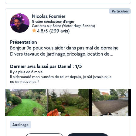
Particulier
Nicolas Fournier
Grutier conducteur d'engin
Carrières-sur-Seine (Victor Hugo Bezons)
4,8/5
(239 avis)
Présentation
Bonjour Je peux vous aider dans pas mal de domaine
Divers travaux de jardinage,bricolage,location de
materiel, déménagement, manutention, évacuation de
gravats, montage de meubles... Je suis outillé et
Dernier avis laissé par Daniel : 1/5
véhiculé et peux me deplacer dans dans l IDF +
Il y a plus de 6 mois
Il a demandé mon numéro de tel et depuis, je n'ai jamais plus
eu de nouvelles!!!
Jardinage