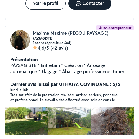
Voir le profil
Contacter
Auto-entrepreneur
Maxime Maxime (PECOU PAYSAGE)
PAYSAGISTE
Bezons (Agriculture Sud)
4,6/5
(42 avis)
Présentation
PAYSAGISTE * Entretien * Création * Arrosage
automatique * Elagage * Abattage professionnel Expert
Je suis à votre disposition pour l'entretien ou la remise
en état de vos espaces verts. Un travail minutieux avec
Dernier avis laissé par UTHAIYA COVINDANE : 5/5
une connaissance des végétaux tout au long des
lundi à 16h
Très satisfait de la prestation réalisée. Artisan sérieux, ponctuel
saisons. Je vous accompagne dans votre projet de sa
et professionnel. Le travail a été effectué avec soin et dans les
conception à sa réalisation. 07-69-39-36-24
délais prévus. La communication était également très bonne.
PECOUPAYSAGE
Je recommande vivement cet artisan.