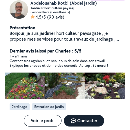
Abdelouahab Kotbi (Abdel jardin)
Jardinier horticulteur paysagi
Gennevilliers (Gresillons 3)
4,5/5
(90 avis)
Présentation
Bonjour, je suis jardinier horticulteur paysagiste , je
propose mes services pour tout travaux de jardinage ,
taille , tonte , plantation,désherbage, defrichage soins
apporté au plantes , fertilisation des sols , possède tout
Dernier avis laissé par Charles : 5/5
le matériel
Il y a 1 mois
Contact très agréable, et beaucoup de soin dans son travail.
Explique les choses et donne des conseils. Au top . Et merci !
Jardinage
Entretien de jardin
Voir le profil
Contacter