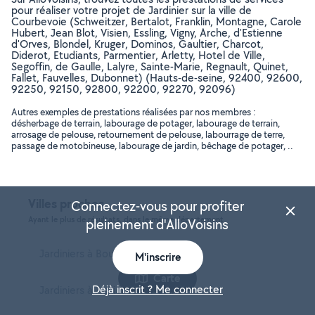
pour réaliser votre projet de Jardinier sur la ville de
Courbevoie (Schweitzer, Bertalot, Franklin, Montagne, Carole
Hubert, Jean Blot, Visien, Essling, Vigny, Arche, d'Estienne
d'Orves, Blondel, Kruger, Dominos, Gaultier, Charcot,
Diderot, Etudiants, Parmentier, Arletty, Hotel de Ville,
Segoffin, de Gaulle, Lalyre, Sainte-Marie, Regnault, Quinet,
Fallet, Fauvelles, Dubonnet) (Hauts-de-seine, 92400, 92600,
92250, 92150, 92800, 92200, 92270, 92096)
Autres exemples de prestations réalisées par nos membres :
désherbage de terrain, labourage de potager, labourage de terrain,
arrosage de pelouse, retournement de pelouse, labourrage de terre,
passage de motobineuse, labourage de jardin, bêchage de potager, ..
Villes proches
Connectez-vous pour profiter
Ayant le plus de résultats, dans le même département
pleinement d'AlloVoisins
Jardiniers à Boulogne-Billancourt
M'inscrire
Carte
Déjà inscrit ? Me connecter
Jardiniers à Asnières-sur-Seine