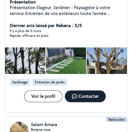
Présentation
Présentation Elageur, Jardinier - Paysagiste à votre
service Entretien de vos extérieurs toute l'année
Professionnel sérieux et passionné, je vous propose
mes services pour prendre soin de vos espaces verts et
Dernier avis laissé par Rebeca : 5/5
de vos extérieurs. J'interviens pour l'entretien régulier ou
Il y a plus de 6 mois
Rapide, efficace et polis
ponctuel, en m'adaptant à vos besoins et à votre
planning. Intervention propre, soignée et discrète, avec
le souci du détail et du travail bien fait. Déplacement sur
Paris intra-muros et toute la banlieue parisienne
Disponible 7j/7, du lundi au dimanche Devis gratuit sur
simple demande Réponse rapide
Jardinage
Entretien de jardin
Voir le profil
Contacter
Particulier
Salam Amara
Bonjour tous