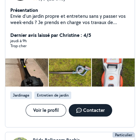
Présentation
Envie d'un jardin propre et entretenu sans y passer vos
week-ends ? Je prends en charge vos travaux de
jardinage : tonte, taille de haies, débroussaillage,
entretien général et petits travaux de bricolage.
Dernier avis laissé par Christine : 4/5
Intervention rapide, travail soigné et matériel
jeudi à 9h
Trop cher
professionnel. Mon objectif : vous laisser un extérieur
impeccable et vous faire gagner du temps.
Jardinage
Entretien de jardin
Voir le profil
Contacter
Particulier