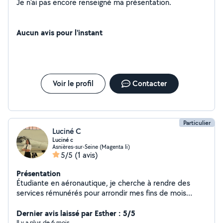
Je n'ai pas encore renseigné ma présentation.
Aucun avis pour l'instant
Voir le profil
Contacter
Particulier
Luciné C
Luciné c
Asnières-sur-Seine (Magenta Ii)
5/5
(1 avis)
Présentation
Étudiante en aéronautique, je cherche à rendre des
services rémunérés pour arrondir mes fins de mois
(sportives ) Dévouée et à l'écoute, j'essayerai de
toujours répondre au mieux à vos attentes! À très vite :)
Dernier avis laissé par Esther : 5/5
Il y a plus de 6 mois