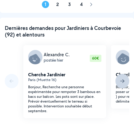
1
2
3
4
Page
suivante
Dernières demandes pour Jardiniers à Courbevoie
(92) et alentours
Alexandre C.
P
60€
postée hier
p
Cherche Jardinier
Cherche 
Paris (Muette 16)
Colombes 
Bonjour, Recherche une personne
Bonjour, C
expérimentée pour rempoter 3 bambous en
poser une 
bacs sur balcon. Les pots sont sur place.
) pour rete
Prévoir éventuellement le terreau si
délimiter l
possible. Intervention souhaitée début
septembre.