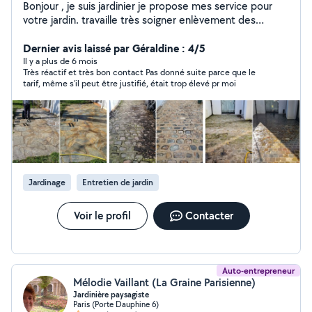
Bonjour , je suis jardinier je propose mes service pour
votre jardin. travaille très soigner enlèvement des
vegètaux en dèchèterie. Taille de haie elagage d'arbre
abatage tonte de plouse creation etc. N'hesitez pas a
Dernier avis laissé par Géraldine : 4/5
me contacter par telephone
Il y a plus de 6 mois
Très réactif et très bon contact Pas donné suite parce que le
tarif, même s’il peut être justifié, était trop élevé pr moi
Jardinage
Entretien de jardin
Voir le profil
Contacter
Auto-entrepreneur
Mélodie Vaillant (La Graine Parisienne)
Jardinière paysagiste
Paris (Porte Dauphine 6)