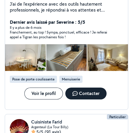
J'ai de l'expérience avec des outils hautement
professionnels, je répondrai à vos attentes et
exigences: *Compétent et expérimenté *Prix
abordables *Service rapide et fiable *Garantie de
Dernier avis laissé par Severine : 5/5
satisfaction à 100%
Il y a plus de 6 mois
Franchement, au top ! Sympa, ponctuel, efficace ! Je referai
appel a Tigran les prochaines fois !
Pose de porte coulissante
Menuiserie
Voir le profil
Contacter
Particulier
Cuisiniste Farid
Argenteuil (La Tour Billy)
5/5
(91 avis)