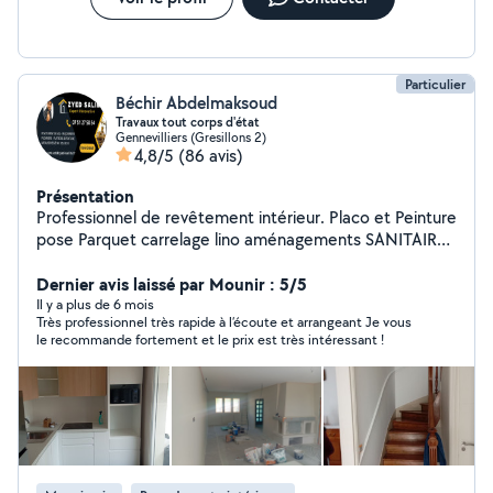
Particulier
Béchir Abdelmaksoud
Travaux tout corps d'état
Gennevilliers (Gresillons 2)
4,8/5
(86 avis)
Présentation
Professionnel de revêtement intérieur. Placo et Peinture
pose Parquet carrelage lino aménagements SANITAIRE
salle DEB / DED CUISINE Carrelage : Pose de tout type
de carrelage pour sols et murs. Revêtements de sol :
Dernier avis laissé par Mounir : 5/5
Parquet, stratifié, vinyle, Lino dalle PVC moquette
Il y a plus de 6 mois
Très professionnel très rapide à l’écoute et arrangeant Je vous
Peinture : état des lieux dégât des eaux Intérieure et
le recommande fortement et le prix est très intéressant !
extérieure, avec un rendu propre et soigné. Montage de
meubles :pose de cuisine création dressing sure mesure
Rapide et efficace. Maçonnerie : Réparations,
constructions et rénovations.plaqout carreau de plâtre
pose porte et fenêtre Plomberie : Installation et
dépannage. SDB et sdd Bricolage général : Pour tous
vos petits travaux du quotidien.