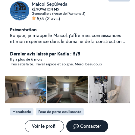
Maicol Sepúlveda
RÉNOVATION MS
Gennevilliers (Fosse de l'Aumone 3)
5/5
(2 avis)
Présentation
Bonjour, je m'appelle Maicol, j'offre mes connaissances
et mon expérience dans le domaine de la construction,
je recommande la ponctualité et la sécurité pour faire
un bon travail
Dernier avis laissé par Kadia : 5/5
Il y a plus de 6 mois
Très satisfaite. Travail rapide et soigné. Merci beaucoup
Menuiserie
Pose de porte coulissante
Voir le profil
Contacter