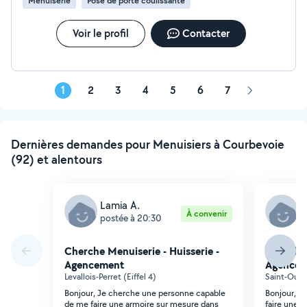
Menuiserie
Pose de porte coulissante
à l'écoute de vos besoins Travail propre et minutieux,
avec souci du détail Respect des délais et des budgets
annoncés Relation de confiance et accompagnement
Voir le profil
Contacter
personnalisé Contactez-moi dès aujourd'hui pour
obtenir un devis gratuit
1
2
3
4
5
6
7
Page
suivante
Dernières demandes pour Menuisiers à Courbevoie
(92) et alentours
Lamia A.
E
À convenir
postée à 20:30
p
Cherche Menuiserie - Huisserie -
Cherche 
Agencement
Agencem
Levallois-Perret (Eiffel 4)
Saint-Ouen
Bonjour, Je cherche une personne capable
Bonjour, j'
de me faire une armoire sur mesure dans
faire une 