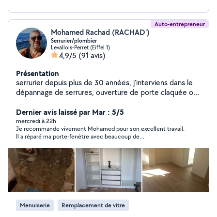
Auto-entrepreneur
Mohamed Rachad (RACHAD')
Serrurier/plombier
Levallois-Perret (Eiffel 1)
4,9/5
(91 avis)
Présentation
serrurier depuis plus de 30 années, j'interviens dans le
dépannage de serrures, ouverture de porte claquée ou
condamnée, blindage de porte. j'interviens aussi dans le
domaine de la plomberie et installation sanitaire, ainsi
Dernier avis laissé par Mar : 5/5
que le bricolage en tous genre. En cas d'urgence vous
mercredi à 22h
Je recommande vivement Mohamed pour son excellent travail.
pouvez me contacter par téléphone
Il a réparé ma porte-fenêtre avec beaucoup de
professionnalisme et de sérieux. Il est ponctuel, soigneux,
efficace et à l’écoute
Menuiserie
Remplacement de vitre