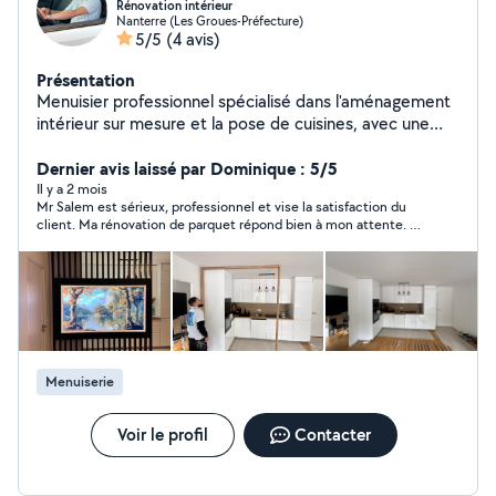
Rénovation intérieur
Nanterre (Les Groues-Préfecture)
5/5
(4 avis)
Présentation
Menuisier professionnel spécialisé dans l'aménagement
intérieur sur mesure et la pose de cuisines, avec une
expertise reconnue dans la conception, la fabrication et
l'installation d'espaces fonctionnels et esthétiques.
Dernier avis laissé par Dominique : 5/5
Chaque projet est réalisé avec soin, précision et un
Il y a 2 mois
Mr Salem est sérieux, professionnel et vise la satisfaction du
souci du détail, afin d'offrir des réalisations durables et
client. Ma rénovation de parquet répond bien à mon attente. Je
adaptées aux besoins des clients.
recommande cet auto-entrepreneur sans hésitation.
Menuiserie
Voir le profil
Contacter