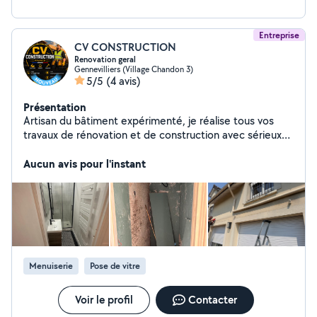
Entreprise
CV CONSTRUCTION
Renovation geral
Gennevilliers (Village Chandon 3)
5/5
(4 avis)
Présentation
Artisan du bâtiment expérimenté, je réalise tous vos
travaux de rénovation et de construction avec sérieux
et professionnalisme. Mes services : * Maçonnerie *
Peinture intérieure et extérieure * Placo / cloisons *
Aucun avis pour l'instant
Électricité * Plomberie * Pose de parquet et
revêtements de sol * Carrelage et faïence * Montage
de meubles * Réparations et dépannage * Rénovation
complète de maison et appartement Devis rapide et
gratuit
Menuiserie
Pose de vitre
Voir le profil
Contacter