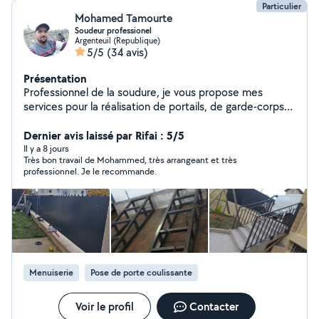
Particulier
Mohamed Tamourte
Soudeur professionel
Argenteuil (Republique)
5/5
(34 avis)
Présentation
Professionnel de la soudure, je vous propose mes
services pour la réalisation de portails, de garde-corps
de toutes sortes de soudures métalliques.Avec un
savoir-faire éprouvé.
Dernier avis laissé par Rifai : 5/5
Il y a 8 jours
Très bon travail de Mohammed, très arrangeant et très
professionnel. Je le recommande.
Menuiserie
Pose de porte coulissante
Voir le profil
Contacter