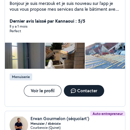
Bonjour je suis merzouk et je suis nouveau sur l'app je
vous vous propose mes services dans le bâtiment avec
plus de 15 ans d'expériences dans le
domaine,maçonnerie générale intérieur et extérieur (
Dernier avis laissé par Kannaoui : 5/5
toiture façade carrelage parquet plaquant etc ) je suis à
Il y a 1 mois
Perfect
votre disposition, à bientôt
Menuiserie
Voir le profil
Contacter
Auto-entrepreneur
Erwan Gourmelon (séquoïart’)
Menuisier / ébéniste
Courbevoie (Quinet)