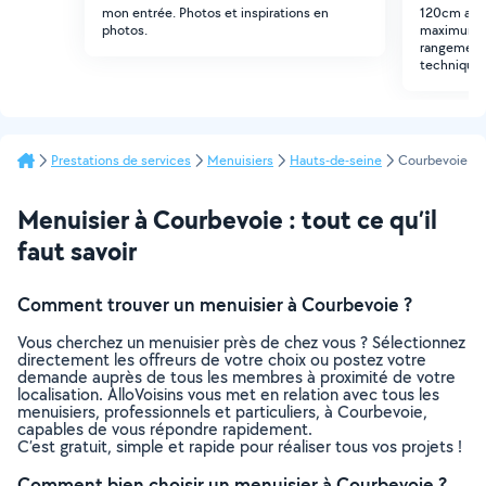
mon entrée. Photos et inspirations en
120cm ave
photos.
maximum et
rangements
technique 
Prestations de services
Menuisiers
Hauts-de-seine
Courbevoie
Menuisier à Courbevoie : tout ce qu’il
faut savoir
Comment trouver un menuisier à Courbevoie ?
Vous cherchez un menuisier près de chez vous ? Sélectionnez
directement les offreurs de votre choix ou postez votre
demande auprès de tous les membres à proximité de votre
localisation. AlloVoisins vous met en relation avec tous les
menuisiers, professionnels et particuliers, à Courbevoie,
capables de vous répondre rapidement.
C’est gratuit, simple et rapide pour réaliser tous vos projets !
Comment bien choisir un menuisier à Courbevoie ?