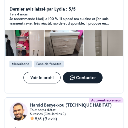
Dernier avis laissé par Lydia : 5/5
Il y a 4 mois
Je recommande Madji à 100 % ! Il a posé ma cuisine et j’en suis
vraiment ravie. Très réactif, rapide et disponible, il propose en
plus des tarifs très corrects. Son travail est soigné, avec une
vraie attention aux détails et au rendu final. En plus d’être très
professionnel, il est aussi super sympathique, ce qui rend
l’expérience encore plus agréable. Vous pouvez lui faire
confiance les yeux fermés 👍
Menuiserie
Pose de fenêtre
Voir le profil
Contacter
Auto-entrepreneur
Hamid Benyekkou (TECHNIQUE HABITAT)
Tout corps d'état
Suresnes (Cite Jardins 2)
5/5
(9 avis)