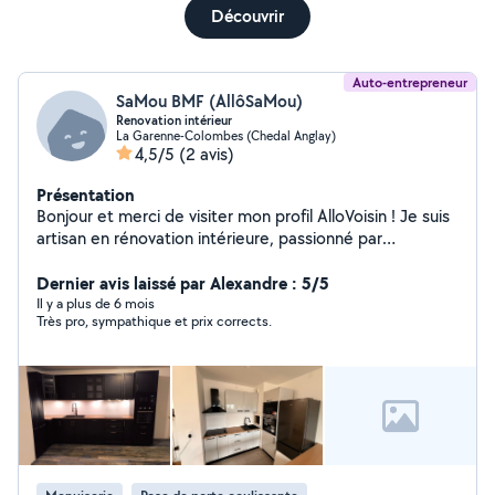
Découvrir
Auto-entrepreneur
SaMou BMF (AllôSaMou)
Renovation intérieur
La Garenne-Colombes (Chedal Anglay)
4,5/5
(2 avis)
Présentation
Bonjour et merci de visiter mon profil AlloVoisin ! Je suis
artisan en rénovation intérieure, passionné par
l'aménagement et l'embellissement des espaces de vie.
Avec plusieurs années d'expérience, j'accompagne mes
Dernier avis laissé par Alexandre : 5/5
clients dans leurs projets de A à Z, qu'il s'agisse d'une
Il y a plus de 6 mois
Très pro, sympathique et prix corrects.
simple retouche ou d'une rénovation complète. Mes
prestations principales : Travaux de peinture et
décoration (murs, plafonds, finitions soignées) Pose de
sols : carrelage, parquet, stratifié, vinyle Aménagement
et rénovation de cuisines & salles de bains Petits
travaux de bricolage, réparations et finitions diverses
Conseil sur le choix des matériaux et l'optimisation de
vos espaces Pourquoi me choisir ? Sérieux, ponctuel et