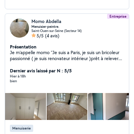
Entreprise
Momo Abdella
Menuisier-peintre.
Saint-Ouen-sur-Seine (Secteur 14)
5/5
(4 avis)
Présentation
Je m'appelle momo "Je suis a Paris, je suis un bricoleur
passionné ( je suis renovateur intérieur )prêt à relever
tous vos défis ! Que ce soit pour des réparations des C
nstallations , je suis à votre service avec sérieux et
Dernier avis laissé par N : 5/5
efficacité. Faites-moi confiance pour transformer vos
Hier à 18h
bien
idées en réalité et résoudre vos petits problèmes avec
soin et attention !"
Menuiserie