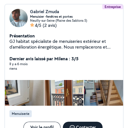
Entreprise
Gabriel Zmuda
Menuisier -fenêtres et portes
Neuilly-sur-Seine (Plaine des Sablons 5)
4/5
(2 avis)
Présentation
GJ habitat spécialiste de menuiseries extérieur et
d'amélioration énergétique. Nous remplacerons et
réparerons vos menuiseries. Contactez nous lorsqu'il
s'agit de votre fenêtre, porte d'entrée, porte de garage,
Dernier avis laissé par Milena : 3/5
volets roulant ou vantants ou de moustiquaires.
Il y a 6 mois
riens
Menuiserie
Voir le profil
Contacter