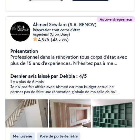
Auto-entrepreneur
Ahmed Sewilam (S.A. RENOV)
Rénovation tout corps d'état
Argenteuil (Croix Duny)
4,9/5
(43 avis)
Présentation
Professionnel dans la rénovation tous corps d'état avec
plus de 15 ans d'experiences. N'hésitez pas à me
contacter au +33782088363
Dernier avis laissé par Dehbia : 4/5
Il y a plus de 6 mois
Je n’ai pas fait affaire avec Ahmed car mon budget actuel ne
permet pas de faire une rénovation globale de ma salle de bain
mais il a été très sympathique, respectueux, réactif et a
partagé son expertise concernant mon projet.
Menuiserie
Pose de porte-fenêtre