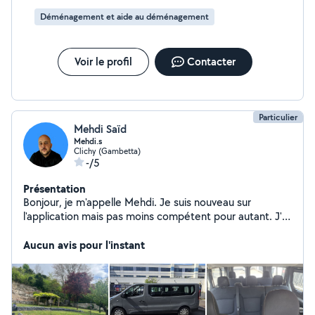
Déménagement et aide au déménagement
Voir le profil
Contacter
Particulier
Mehdi Saïd
Mehdi.s
Clichy (Gambetta)
-/5
Présentation
Bonjour, je m'appelle Mehdi. Je suis nouveau sur
l'application mais pas moins compétent pour autant. J'ai
plusieurs expériences professionnelles dont le
déménagement, le débarras en tout genre et à titre
Aucun avis pour l'instant
personnel. Je suis bricoleur j'aime beaucoup ça. J'ai eu
des occasions de m'occuper de jardins,et bien d'autres
tâches sans aucunes prétentions, je pense être capable
de faire pas mal de tâches différentes. J'attache une
attention particulière à ce que mon travail soit bien fait.