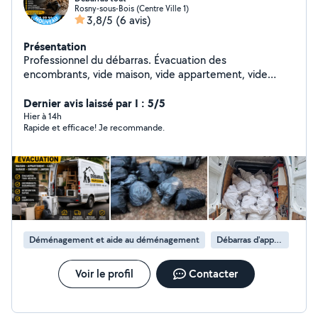
Rosny-sous-Bois (Centre Ville 1)
3,8/5
(6 avis)
Présentation
Professionnel du débarras. Évacuation des
encombrants, vide maison, vide appartement, vide
cave, vide garage. Intervention rapide, devis gratuit et
travail soigné en Île-de-France.
Dernier avis laissé par I : 5/5
Hier à 14h
Rapide et efficace! Je recommande.
Déménagement et aide au déménagement
Débarras d'appartement
Voir le profil
Contacter