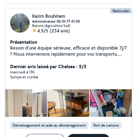
Particulier
Karim Bouhitem
Administrateur 06-51-77-21-50
Bezons (Agriculture Sud)
4,9/5
(234 avis)
Présentation
Besoin d'une équipe sérieuse, efficace et disponible 7j/7
? Nous intervenons rapidement pour vos transports,
nettoyages, débarras, jardinage, entretien piscine et
travaux extérieurs. Transport & manutention Transport
Dernier avis laissé par Chelsea : 5/5
de meubles, colis, électroménager Chargement /
mercredi à 13h
Sympa et cordial
déchargement Déplacement d'objets lourds ou
encombrants Aide au déménagement Débarras de
caves, garages, greniers Livraison et montage de
meubles (IKEA, But, Conforama) Nettoyage
professionnel (avec notre matériel vapeur) Nettoyage
de canapé, tapis, matelas, chaises, moquettes
Aspirateur vapeur / laveuse vapeur haute performance
Produits de nettoyage fournis Nettoyage complet
Déménagement et aide au déménagement
Port de cartons
d'appartements, maisons, locaux Jardinage & extérieur
Tonte, taille de haies et d'arbustes Désherbage