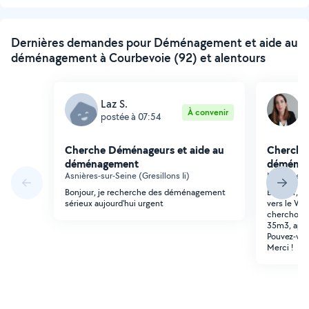
suivante
Dernières demandes pour Déménagement et aide au
déménagement à Courbevoie (92) et alentours
Laz S.
M
À convenir
postée à 07:54
p
Cherche Déménageurs et aide au
Cherche
déménagement
déména
Asnières-sur-Seine (Gresillons Ii)
Nanterre (
Bonjour, je recherche des déménagement
Bonjour, 
sérieux aujourd'hui urgent
vers le Val
cherchons
35m3, appa
Pouvez-vous
Merci !