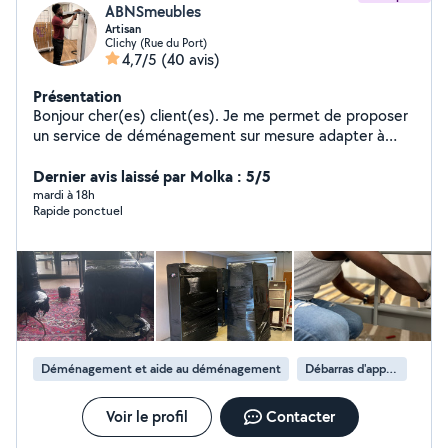
ABNSmeubles
Artisan
Clichy (Rue du Port)
4,7/5
(40 avis)
Présentation
Bonjour cher(es) client(es). Je me permet de proposer
un service de déménagement sur mesure adapter à
votre besoin. Je dispose de véhicule et de matériel a
nécessaire pour mener a bien et en toute sérénité vos
Dernier avis laissé par Molka : 5/5
projets. Votre confiance est capital pour nous.
mardi à 18h
Rapide ponctuel
Cordialement
Déménagement et aide au déménagement
Débarras d'appartement
Voir le profil
Contacter