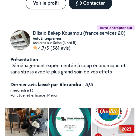
Nettoyage d'allées et terrasses Remise en état
Voir le profil
Contacter
d'espaces extérieurs Entretien piscine Nettoyage
Entretien régulier ou ponctuel Contacteznous, nous
nous adaptons à vos besoins et intervenons
rapidement.
Auto-entrepreneur
Dikalo Bekep Kouamou (france services 20)
AutoEntrepreneur
Asnières-sur-Seine (Nord Ii)
4,7/5
(581 avis)
Présentation
Déménagement expérimentée à coup économique et
sans stress avec le plus grand soin de vos effets
Dernier avis laissé par Alexandra : 5/5
mercredi à 13h
Ponctuel et efficace. Merci