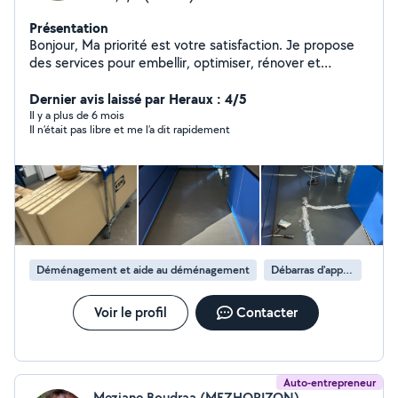
Présentation
Bonjour, Ma priorité est votre satisfaction. Je propose
des services pour embellir, optimiser, rénover et
valoriser tous types de biens immobiliers. Prestations :
Conciergerie : remise des clés pour locations courtes ou
Dernier avis laissé par Heraux : 4/5
longues durées, entretien avant/après location. Travaux
Il y a plus de 6 mois
Il n’était pas libre et me l’a dit rapidement
et aménagement : création et construction de cuisines,
salles de bain et dressings sur mesure. Jardinage :
entretien complet, remise en état et valorisation du
jardin. Serrurerie : ouverture de porte, remplacement de
serrure. Entretien voiture : Vidange et remplacement
des filtres Deplacement et remorquage en souterrain
ou dans la rue Passionné, polyvalent et sérieux, je
m'engage à fournir un travail de qualité. Bien à vous.
Déménagement et aide au déménagement
Débarras d'appartement
Voir le profil
Contacter
Auto-entrepreneur
Meziane Boudraa (MEZHORIZON)