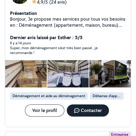
4,9/5
(24 avis)
Présentation
Bonjour, Je propose mes services pour tous vos besoins
en : Déménagement (appartement, maison, bureau)
Débarras (caves, greniers, encombrants) Livraison
(meubles, électroménager) Travail sérieux et soigné
Dernier avis laissé par Esther : 5/5
Intervention rapide Disponible 7j/7 Prix compétitifs Île-
Il y a 14 jours
Super, mon déménagement s'est très bien passé , je
de-France Devis gratuit, n'hésitez pas à me contacter !
recommande !
Déménagement et aide au déménagement
Débarras d'appartement
Voir le profil
Contacter
Entreprise