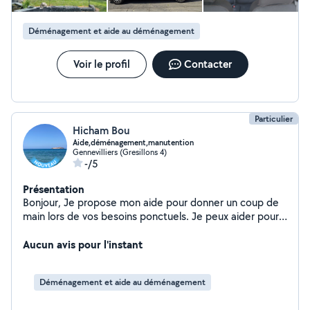
Je reste disponible pour de plus amples informations.
Cordialement, Mehdi
Déménagement et aide au déménagement
Voir le profil
Contacter
Particulier
Hicham Bou
Aide,déménagement,manutention
Gennevilliers (Gresillons 4)
-/5
Présentation
Bonjour, Je propose mon aide pour donner un coup de
main lors de vos besoins ponctuels. Je peux aider pour :
* porter des cartons, * déplacer des meubles, * charger
ou décharger une voiture, * aider lors d'un changement
Aucun avis pour l'instant
de logement, * déplacer des objets lourds. Jeune,
sérieux, motivé et véhiculé, je me déplace dans le 92 et
Déménagement et aide au déménagement
les alentours. Disponible rapidement selon vos besoins.
N'hésitez pas à me contacter en indiquant votre ville, la