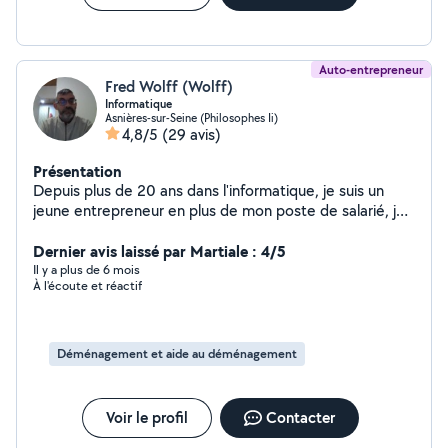
Auto-entrepreneur
Fred Wolff (Wolff)
Informatique
Asnières-sur-Seine (Philosophes Ii)
4,8/5
(29 avis)
Présentation
Depuis plus de 20 ans dans l'informatique, je suis un
jeune entrepreneur en plus de mon poste de salarié, je
souhaite apporter aux particuliers mon expertise et
expérience. Mes domaines d'interventions sont :
Dernier avis laissé par Martiale : 4/5
Installation de votre matériel informatique (PC, Mac,
Il y a plus de 6 mois
À l'écoute et réactif
Périphérique), dépannage...
Déménagement et aide au déménagement
Voir le profil
Contacter