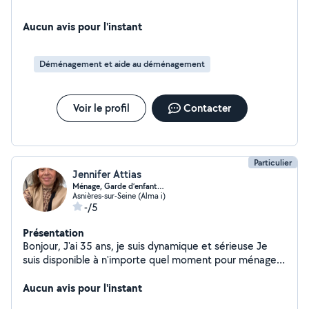
Aucun avis pour l'instant
Déménagement et aide au déménagement
Voir le profil
Contacter
Particulier
Jennifer Attias
Ménage, Garde d’enfant…
Asnières-sur-Seine (Alma i)
-/5
Présentation
Bonjour, J'ai 35 ans, je suis dynamique et sérieuse Je
suis disponible à n'importe quel moment pour ménage,
aide ménager, montage de meuble et garde d'enfant.
Contactez moi en privé, je vous répond dans l'heure.
Aucun avis pour l'instant
Bonne journée !