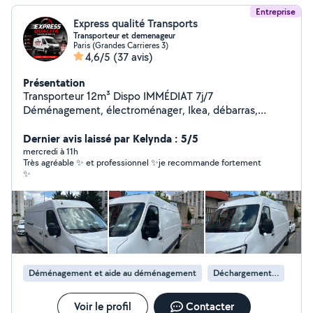
Entreprise
Express qualité Transports
Transporteur et demenageur
Paris (Grandes Carrieres 3)
4,6/5
(37 avis)
Présentation
Transporteur 12m³ Dispo IMMÉDIAT 7j/7
Déménagement, électroménager, Ikea, débarras,
urgences. Rapide, sérieux, efficace. Intervention rapide
(souvent dans l'heure) Aide au chargement possible Prix
Dernier avis laissé par Kelynda : 5/5
correct, travail propre Paris & Île-de-France Réponse en
mercredi à 11h
Très agréable ✨ et professionnel ✨je recommande fortement
quelques minutes contactez-moi maintenant
✨
Déménagement et aide au déménagement
Déchargement de camion de déménagement
Voir le profil
Contacter