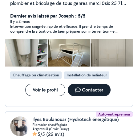
plombier et bricolage de tous genres merci 0six 25 71
69 48
Dernier avis laissé par Joseph : 5/5
Il y a 2 mois
Intervention soignée, rapide et efficace. Il prend le temps de
comprendre la situation, de bien préparer son intervention - et
de tout expliquer. Je recommande.
Chauffage ou climatisation
Installation de radiateur
Voir le profil
Contacter
Auto-entrepreneur
Ilyes Boulanouar (Hydrotech énergétique)
Plombier chauffagiste
Argenteuil (Croix Duny)
5/5
(22 avis)