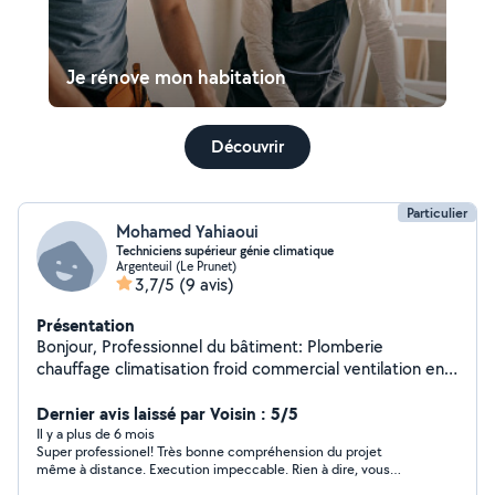
Je rénove mon habitation
Découvrir
Particulier
Mohamed Yahiaoui
Techniciens supérieur génie climatique
Argenteuil (Le Prunet)
3,7/5
(9 avis)
Présentation
Bonjour, Professionnel du bâtiment: Plomberie
chauffage climatisation froid commercial ventilation en
près retraite avec certification habilitation fluide
frigorigène, outillages professionnel . Propose mes
Dernier avis laissé par Voisin : 5/5
compétences en études ,installations, entretiens
Il y a plus de 6 mois
Super professionel! Très bonne compréhension du projet
même à distance. Execution impeccable. Rien à dire, vous
pouvez y aller!