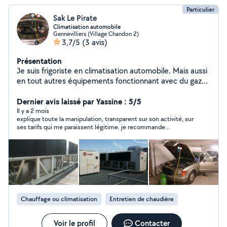
Particulier
Sak Le Pirate
Climatisation automobile
Gennevilliers (Village Chandon 2)
3,7/5
(3 avis)
Présentation
Je suis frigoriste en climatisation automobile. Mais aussi
en tout autres équipements fonctionnant avec du gaz
réfrigérant. Je remet en fonctionnement vos
climatisations automobiles. Je trouve également les
Dernier avis laissé par Yassine : 5/5
fuites et procédes a des diagnostics fiables. Résultats
Il y a 2 mois
explique toute la manipulation, transparent sur son activité, sur
assurés ! Je met en location des climatiseurs mobile
ses tarifs qui me paraissent légitime. je recommande
monobloc de 3,5kW. Je peux livrés sur place si besoin.
fortement ce pro !
Nombres limités : un dizaine un peu près.
Chauffage ou climatisation
Entretien de chaudière
Voir le profil
Contacter