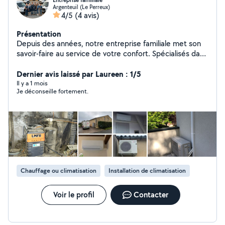
Entreprise familiale
Argenteuil (Le Perreux)
4/5
(4 avis)
Présentation
Depuis des années, notre entreprise familiale met son
savoir-faire au service de votre confort. Spécialisés dans
les installations plomberies, et climatisation et
d'électricité, nous intervenons avec passion et rigueur
Dernier avis laissé par Laureen : 1/5
pour répondre à tous vos besoins, que ce soit pour de
Il y a 1 mois
Je déconseille fortement.
la rénovation, de la mise aux normes ou des
dépannages urgents. Ce qui nous distingue, c'est notre
proximité, l'écoute de nos clients et la qualité d'un
travail réalisé dans les règles de l'art. Faites confiance à
une équipe de confiance pour tous vos travaux de
plomberie, électriques et climatiques."
Chauffage ou climatisation
Installation de climatisation
Voir le profil
Contacter