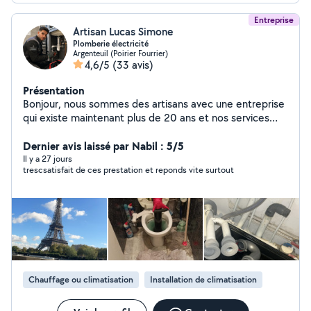
Entreprise
Artisan Lucas Simone
Plomberie électricité
Argenteuil (Poirier Fourrier)
4,6/5
(33 avis)
Présentation
Bonjour, nous sommes des artisans avec une entreprise
qui existe maintenant plus de 20 ans et nos services
sont électricités et la plomberie avec devis et factures
bien sûr pour vos assurances ou autres . Passage de
Dernier avis laissé par Nabil : 5/5
camera , débouchage camion hydrocureur, pour tous ce
Il y a 27 jours
trescsatisfait de ces prestation et reponds vite surtout
qui est bouchon au niveau de vos canalisations . Nous
fesons également tous ce qui est renovation
d'appartement . On reste disponible 24/24h et on
intervient dans l'heure . Num de téléphone
06/02/70/63/65
Chauffage ou climatisation
Installation de climatisation