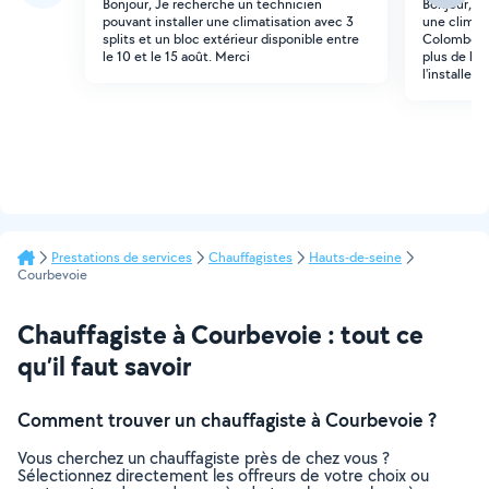
Bonjour, Je recherche un technicien
Bonjour, j'
pouvant installer une climatisation avec 3
une clim s
splits et un bloc extérieur disponible entre
Colombes a
le 10 et le 15 août. Merci
plus de la c
l'installer
Prestations de services
Chauffagistes
Hauts-de-seine
Courbevoie
Chauffagiste à Courbevoie : tout ce
qu’il faut savoir
Comment trouver un chauffagiste à Courbevoie ?
Vous cherchez un chauffagiste près de chez vous ?
Sélectionnez directement les offreurs de votre choix ou