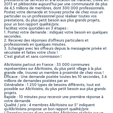
2013 et plébiscitée aujourd’hui par une communauté de plus
de 4,5 millions de membres, dont 300 000 professionnels.
Postez votre demande et trouvez proche de chez vous un
particulier ou un professionnel pour réaliser toutes vos
prestations, du plus petit besoin aux plus grands projets,
pour un bon rapport qualité/prix.
Facilitez votre quotidien en 3 étapes :
1. Postez votre demande : indiquez votre besoin en quelques
secondes.
2. Recevez des réponses d’offreurs particuliers et
professionnels en quelques minutes.
3. Echangez avec les offreurs depuis la messagerie privée et
sécurisée et faites votre choix !
C’est gratuit et sans commission !
AlloVoisins partout en France : 35 000 communes
représentées sur AlloVoisins, du plus petit village à la plus
grande ville, trouvez un membre à proximité de chez vous !
Efficace : Une demande postée toutes les 10 secondes, 3.6
millions de demandes postées par an
Généraliste : 1 250 types de besoins différents, tout est
possible sur AlloVoisins, du plus petit besoin aux plus grands
projets.
Rapide : 10 minutes pour recevoir une première réponse à
votre demande
Qualité / prix : 4 membres AlloVoisins sur 5* indiquent
qu’AlloVoisins propose un bon rapport qualité/prix
* Données issues d’une enquête AlloVoisins réalisée sur un