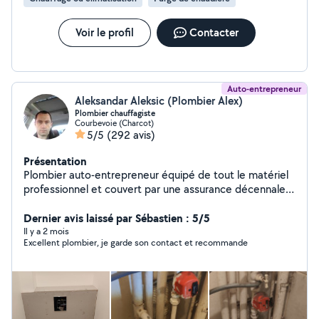
Voir le profil
Contacter
Auto-entrepreneur
Aleksandar Aleksic (Plombier Alex)
Plombier chauffagiste
Courbevoie (Charcot)
5/5
(292 avis)
Présentation
Plombier auto-entrepreneur équipé de tout le matériel
professionnel et couvert par une assurance décennale
et responsabilité civile professionnelle. J'effectue
toujours une estimation à partir de photos ou vidéos ce
Dernier avis laissé par Sébastien : 5/5
qui vous évite les mauvaises surprises. Mes tarifs
Il y a 2 mois
Excellent plombier, je garde son contact et recommande
incluent toutes les taxes le matériel et la main-d'œuvre
et je respecte toujours ce qui a été convenu. Émission
d'une facture après chaque intervention. Paiement par
chèque ou en espèces une fois le travail terminé. Si je
décline une offre c'est souvent parce que vous êtes en-
dehors de la zone que couvre mon abonnement.