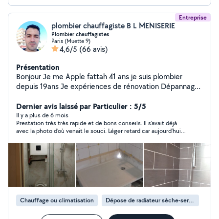
Entreprise
plombier chauffagiste B L MENISERIE
Plombier chauffagistes
Paris (Muette 9)
4,6/5
(66 avis)
Présentation
Bonjour Je me Apple fattah 41 ans je suis plombier
depuis 19ans Je expériences de rénovation Dépannage
recherche de fuite Réparation Changement ballon de
Dernier avis laissé par Particulier : 5/5
chaude .... Je fai tout le sanitaire Prix voisin correct
Il y a plus de 6 mois
Prestation très très rapide et de bons conseils. Il s’avait déjà
avec la photo d’où venait le souci. Léger retard car aujourd’hui
on est férié, donc on peut comprendre . Je recommande sans
hésité. Encore merci
Chauffage ou climatisation
Dépose de radiateur sèche-serviettes