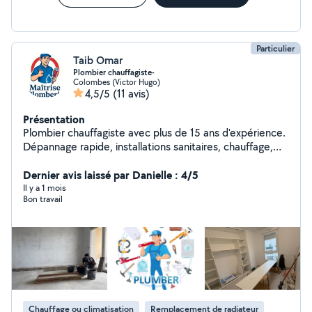
Particulier
Taib Omar
Plombier chauffagiste-
Colombes (Victor Hugo)
4,5/5
(11 avis)
Présentation
Plombier chauffagiste avec plus de 15 ans d'expérience.
Dépannage rapide, installations sanitaires, chauffage,
recherche de fuite et petits travaux de rénovation.
Travail propre, sérieux et soigné. Disponible dans Paris
Dernier avis laissé par Danielle : 4/5
et aux alentours.
Il y a 1 mois
Bon travail
Chauffage ou climatisation
Remplacement de radiateur