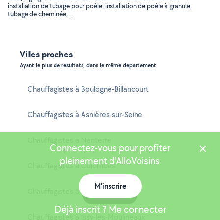
installation de tubage pour poêle, installation de poêle à granule,
tubage de cheminée, ..
Villes proches
Ayant le plus de résultats, dans le même département
Chauffagistes à Boulogne-Billancourt
Chauffagistes à Asnières-sur-Seine
Chauffagistes à Nanterre
Connectez-vous pour profiter
pleinement d'AlloVoisins
Chauffagistes à Colombes
M'inscrire
Chauffagistes à Rueil-Malmaison
Carte
Déjà inscrit ? Me connecter
Chauffagistes à Issy-les-Moulineaux