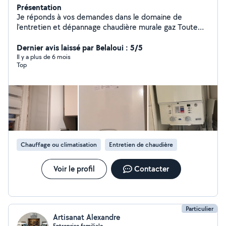
Présentation
Je réponds à vos demandes dans le domaine de
l'entretien et dépannage chaudière murale gaz Toute
marque. Remplacement chaudière et Desembouage
installation complète prix attractif.
Dernier avis laissé par Belaloui : 5/5
Il y a plus de 6 mois
Top
Chauffage ou climatisation
Entretien de chaudière
Voir le profil
Contacter
Particulier
Artisanat Alexandre