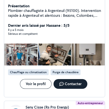
Présentation
Plombier chauffagiste à Argenteuil (95100). Intervention
rapide à Argenteuil et alentours : Bezons, Colombes,
Sartrouville. Dépannage plomberie : fuites d'eau, WC,
chauffe-eau, robinetterie. Installation plomberie et
Dernier avis laissé par Hassane : 5/5
chauffage sanitaire. Disponible 7j/7 intervention le jour
Il y a 5 mois
Sérieux et compétent
même. Devis clair par téléphone réponse rapide.
Chauffage ou climatisation
Purge de chaudière
Voir le profil
Contacter
Auto-entrepreneur
Seny Cisse (Rs Pro Energy)