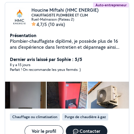
Auto-entrepreneur
Houcine Miftahi (HMC ENERGIE)
CHAUFFAGISTE PLOMBERIE ET CLIM
Rueil-Malmaison (Plateau 2)
4,7/5
(10 avis)
Présentation
Plombier-chauffagiste diplômé, je possède plus de 16
ans d'expérience dans l'entretien et dépannage ainsi
que l'installation de chaudières gaz et fioul individuels et
collectives. J'interviens également sur les installations
Dernier avis laissé par Sophie : 5/5
de climatisation et les pompes a chaleur. Je me
Il y a 15 jours
Parfait ! On recommande les yeux fermés :)
déplace à votre adresse avec tout mon outillage
professionnel. Interventions rapides et soignées sur
toute l'île de France.
Chauffage ou climatisation
Purge de chaudière à gaz
Voir le profil
Contacter