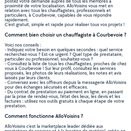
postez votre demande auprès de tous les membres à
proximité de votre localisation. AlloVoisins vous met en
relation avec tous les chauffagistes, professionnels et
particuliers, à Courbevoie, capables de vous répondre
rapidement.
C’est gratuit, simple et rapide pour réaliser tous vos projets !
Comment bien choisir un chauffagiste à Courbevoie ?
Voici nos conseils :
- Indiquez votre besoin en quelques secondes : quel service
recherchez-vous ? Est-ce urgent ? Quel type de prestataire,
particulier ou professionnel, souhaitez-vous ?
- Consultez la liste de tous les chauffagistes, proches de chez
vous à Courbevoie ! Sur leur profil, consultez les services
proposés, les photos de leurs réalisations, les notes et avis
laissés par leurs clients.
- Conversez avec les offreurs depuis la messagerie AlloVoisins
pour des échanges sécurisés et efficaces.
- Du contrat de prestation au paiement en ligne, en passant
par la prise de rendez-vous, l’état des lieux, les devis et les
factures : utilisez nos outils gratuits à chaque étape de votre
prestation.
Comment fonctionne AlloVoisins ?
AlloVoisins c’est la marketplace leader dédiée aux
prestations de services et à la location de matériel, créée en