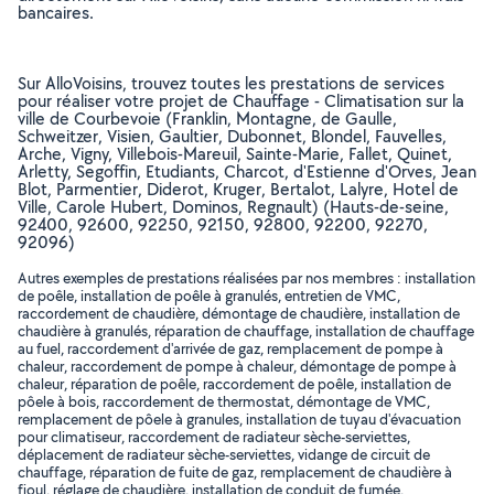
bancaires.
Sur AlloVoisins, trouvez toutes les prestations de services
pour réaliser votre projet de Chauffage - Climatisation sur la
ville de Courbevoie (Franklin, Montagne, de Gaulle,
Schweitzer, Visien, Gaultier, Dubonnet, Blondel, Fauvelles,
Arche, Vigny, Villebois-Mareuil, Sainte-Marie, Fallet, Quinet,
Arletty, Segoffin, Etudiants, Charcot, d'Estienne d'Orves, Jean
Blot, Parmentier, Diderot, Kruger, Bertalot, Lalyre, Hotel de
Ville, Carole Hubert, Dominos, Regnault) (Hauts-de-seine,
92400, 92600, 92250, 92150, 92800, 92200, 92270,
92096)
Autres exemples de prestations réalisées par nos membres : installation
de poêle, installation de poêle à granulés, entretien de VMC,
raccordement de chaudière, démontage de chaudière, installation de
chaudière à granulés, réparation de chauffage, installation de chauffage
au fuel, raccordement d'arrivée de gaz, remplacement de pompe à
chaleur, raccordement de pompe à chaleur, démontage de pompe à
chaleur, réparation de poêle, raccordement de poêle, installation de
pôele à bois, raccordement de thermostat, démontage de VMC,
remplacement de pôele à granules, installation de tuyau d'évacuation
pour climatiseur, raccordement de radiateur sèche-serviettes,
déplacement de radiateur sèche-serviettes, vidange de circuit de
chauffage, réparation de fuite de gaz, remplacement de chaudière à
fioul, réglage de chaudière, installation de conduit de fumée,