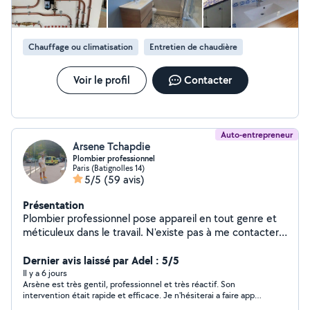
solutions durables pour tous les problèmes liés à la
plomberie et au chauffage. Notre équipe intervient
rapidement pour limiter les dégâts, sécuriser vos
Chauffage ou climatisation
Entretien de chaudière
installations et garantir votre confort.
Voir le profil
Contacter
Auto-entrepreneur
Arsene Tchapdie
Plombier professionnel
Paris (Batignolles 14)
5/5
(59 avis)
Présentation
Plombier professionnel pose appareil en tout genre et
méticuleux dans le travail. N'existe pas à me contacter
Sur le plan tarifaire le travail est facturé après
observation VOUS POUVEZ M'APPELER OU M'ÉCRIRE
Dernier avis laissé par Adel : 5/5
SUR MON NUMÉRO DIRECTEMENT POUR M'AVOIR
Il y a 6 jours
Arsène est très gentil, professionnel et très réactif. Son
PLUS RAPIDEMENT w0753800219w si je réponds pas à
intervention était rapide et efficace. Je n'hésiterai a faire appel
vos demandes privés puisque je peux pas répondre au
a lui a nouveau. Je recommande.