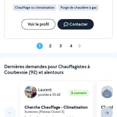
Chauffage ou climatisation
Purge de chaudière à gaz
Voir le profil
Contacter
1
2
3
4
Page
suivante
Dernières demandes pour Chauffagistes à
Courbevoie (92) et alentours
Laurent
J
À convenir
postée à 10:42
p
Cherche Chauffage - Climatisation
Cherche 
Suresnes (Plateau Ouest 3)
Colombes (