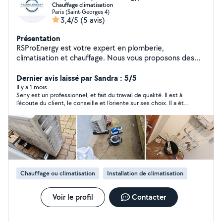
Chauffage climatisation
Paris (Saint-Georges 4)
3,4/5
(5 avis)
Présentation
RSProEnergy est votre expert en plomberie,
climatisation et chauffage. Nous vous proposons des
solutions sur mesure pour améliorer votre confort
thermique, en installant et entretenant des
Dernier avis laissé par Sandra : 5/5
équipements performants et économes en énergie.
Il y a 1 mois
Seny est un professionnel, et fait du travail de qualité. Il est à
l'écoute du client, le conseille et l'oriente sur ses choix. Il a été
réactif pour me répondre, rapide à intervenir chez moi. Parfait.
Je le recommande déjà autour de moi car il le mérite.
Chauffage ou climatisation
Installation de climatisation
Voir le profil
Contacter