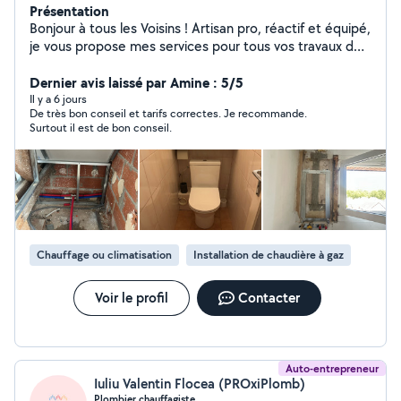
Présentation
Bonjour à tous les Voisins ! Artisan pro, réactif et équipé,
je vous propose mes services pour tous vos travaux de
plomberie, chauffage, terrassement VRD et
débouchage d'urgence. De l'évier bouché à la création
Dernier avis laissé par Amine : 5/5
de réseaux extérieurs, je gère vos chantiers de A à Z
Il y a 6 jours
De très bon conseil et tarifs correctes. Je recommande.
avec rigueur et transparence. Mes prestations :
Surtout il est de bon conseil.
Débouchage d'urgence (7j/7) : WC, éviers, lavabos,
regards et canalisations générales. Plomberie &
Sanitaire : Fuites, robinetterie, WC, ballons d'eau
chaude (cumulus, thermodynamique) et rénovation
complète de salle de bain. Chauffage : Installation,
déplacement et entretien de radiateurs ou réseaux.
Terrassement & VRD : Tranchées réseaux (eau, élec,
Chauffage ou climatisation
Installation de chaudière à gaz
tout-à-l'égout), pose de regards, drains et gestion des
eaux pluviales. Pourquoi me choisir ? Réactivité :
Intervention rapide pour vos urgences. Équipé & Assuré
Voir le profil
Contacter
: Matériel pro et Garantie décennale à jour. Zéro
surprise : Devis gratuit et tarif fixé avant travaux.
Auto-entrepreneur
Iuliu Valentin Flocea (PROxiPlomb)
Plombier chauffagiste