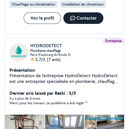
Chauffage ou climatisation
Installation de climatiseur
Voir le profil
Contacter
Entreprise
HYDRODETECT
Plomberie chauffage
Paris (Faubourg du Roule 3)
3,7/5
(7 avis)
Présentation
Présentation de l'entreprise HydroDetect HydroDetect
est une entreprise spécialisée en plomberie, chauffage
et recherche de fuites, reconnue pour son expertise
technique et sa réactivité sur tous types d'interventions.
Dernier avis laissé par Rezki : 5/5
Nous accompagnons particuliers, professionnels et
Il y a plus de 6 mois
Merci pour les travaux. Le problème a été reglé ^^
collectivités dans l'entretien, la réparation et
l'optimisation de leurs installations, en mettant l'accent
sur la précision et la qualité du service. Grâce à des
équipements de pointe et un savoir-faire éprouvé,
HydroDetect propose des diagnostics fiables et des