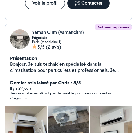
Voir le profil
Contacter
Auto-entrepreneur
Yaman Clim (yamanclim)
Frigoriste
Paris (Madeleine 1)
3/5
(2 avis)
Présentation
Bonjour, Je suis technicien spécialisé dans la
climatisation pour particuliers et professionnels. Je
propose les services suivants : Installation de
climatisations (mono & multi splits, gainables) Entretien
Dernier avis laissé par Chris : 5/5
régulier de vos équipements pour garantir performance
Il y a 29 jours
Très réactif mais n'était pas disponible pour mes contraintes
et longévité Maintenance préventive pour éviter les
d'urgence
pannes ️ Dépannage rapide en cas de
dysfonctionnement ou de fuite Travail soigné
Intervention rapide sur l'île de France et alentours Devis
gratuit N'hésitez pas à me contacter pour toute
demande d'intervention ou de renseignement.