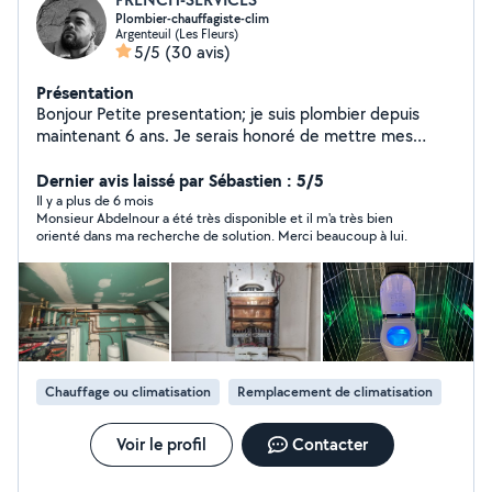
Plombier-chauffagiste-clim
Argenteuil (Les Fleurs)
5/5
(30 avis)
Présentation
Bonjour Petite presentation; je suis plombier depuis
maintenant 6 ans. Je serais honoré de mettre mes
compétences à votre disposition, je suis joignable 7/7
Je pratique;
Dernier avis laissé par Sébastien : 5/5
depannage/installation/modification/recherche de
Il y a plus de 6 mois
Monsieur Abdelnour a été très disponible et il m'a très bien
fuites/degorgement Je me déplace dans Paris et l'île de
orienté dans ma recherche de solution. Merci beaucoup à lui.
France 75.77.91.92.93.94.95 N'hésitez pas je me ferais
un plaisir de vous répondre. N'hésitez pas à me joindre
directement sur mon numéro, si absence de réponse
sur L'application
Chauffage ou climatisation
Remplacement de climatisation
Voir le profil
Contacter