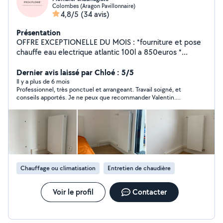
Colombes (Aragon Pavillonnaire)
4,8/5
(34 avis)
Présentation
OFFRE EXCEPTIONELLE DU MOIS : *fourniture et pose
chauffe eau electrique atlantic 100l a 850euros *
fourniture et pose chauffe eau electrique atlantic 150l a
960euros * fourniture et pose chauffe eau electrique
Dernier avis laissé par Chloé : 5/5
atlantic 200l mural a 1050 euros Plombier chauffagiste,
Il y a plus de 6 mois
Professionnel, très ponctuel et arrangeant. Travail soigné, et
activant dans le domaine de la CVC(chauffage
conseils apportés. Je ne peux que recommander Valentin.
,ventilation,climatisation) depuis 2011 comme employe
Encore merci de votre aide ! :)
et depuis 2020 comme artisan vous propose ses
service dans la plomberie le chauffage la ventilation et la
climatisation.
Chauffage ou climatisation
Entretien de chaudière
Voir le profil
Contacter