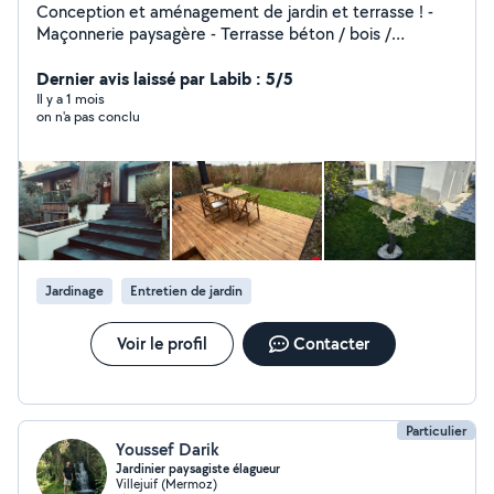
Conception et aménagement de jardin et terrasse ! -
Maçonnerie paysagère - Terrasse béton / bois /
composite / pavé, dalle - Eclairage automatique -
Arrosage automatique - Gazon en rouleau - Gazon
Dernier avis laissé par Labib : 5/5
synthétique - Plantation - Fixation et programmation de
Il y a 1 mois
on n'a pas conclu
portails électriques - Clôtures - Murs béton - Carrelage
Jardinage
Entretien de jardin
Voir le profil
Contacter
Particulier
Youssef Darik
Jardinier paysagiste élagueur
Villejuif (Mermoz)