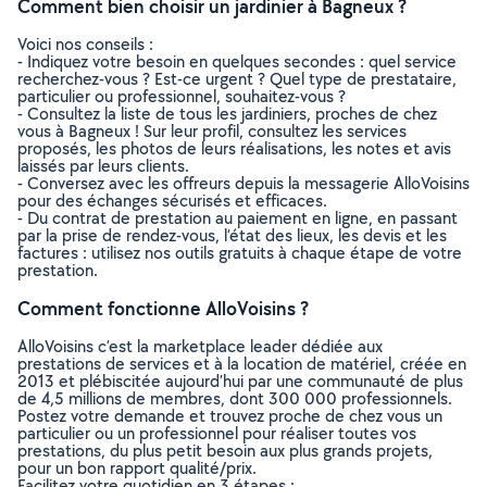
Comment bien choisir un jardinier à Bagneux ?
Voici nos conseils :
- Indiquez votre besoin en quelques secondes : quel service
recherchez-vous ? Est-ce urgent ? Quel type de prestataire,
particulier ou professionnel, souhaitez-vous ?
- Consultez la liste de tous les jardiniers, proches de chez
vous à Bagneux ! Sur leur profil, consultez les services
proposés, les photos de leurs réalisations, les notes et avis
laissés par leurs clients.
- Conversez avec les offreurs depuis la messagerie AlloVoisins
pour des échanges sécurisés et efficaces.
- Du contrat de prestation au paiement en ligne, en passant
par la prise de rendez-vous, l’état des lieux, les devis et les
factures : utilisez nos outils gratuits à chaque étape de votre
prestation.
Comment fonctionne AlloVoisins ?
AlloVoisins c’est la marketplace leader dédiée aux
prestations de services et à la location de matériel, créée en
2013 et plébiscitée aujourd’hui par une communauté de plus
de 4,5 millions de membres, dont 300 000 professionnels.
Postez votre demande et trouvez proche de chez vous un
particulier ou un professionnel pour réaliser toutes vos
prestations, du plus petit besoin aux plus grands projets,
pour un bon rapport qualité/prix.
Facilitez votre quotidien en 3 étapes :