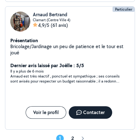
Particulier
Arnaud Bertrand
Clamart (Centre Ville 4)
4,9/5
(61 avis)
Présentation
Bricolage/Jardinage un peu de patience et le tour est
joué
Dernier avis laissé par Joëlle : 5/5
Il y a plus de 6 mois
Arnaud est très réactif , ponctuel et sympathique ; ses conseils
sont avisés pour respecter un budget raisonnable ; il a redonné
vie à mes plantations et a installé un arrosage automatique
efficace, discret et simple d'utilisation (important pour moi).
Je recommande vivement.
Voir le profil
Contacter
1
2