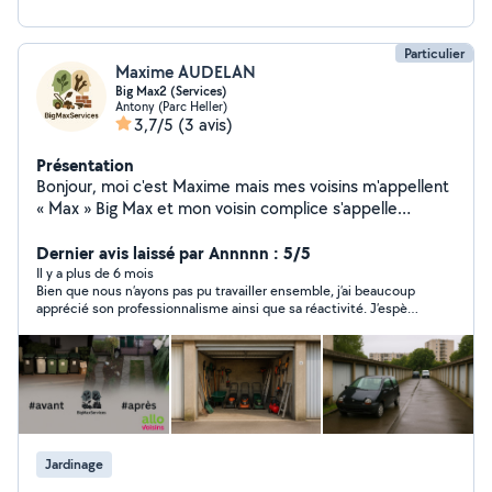
Particulier
Maxime AUDELAN
Big Max2 (Services)
Antony (Parc Heller)
3,7/5
(3 avis)
Présentation
Bonjour, moi c'est Maxime mais mes voisins m'appellent
« Max » Big Max et mon voisin complice s'appelle
« Roger » Rodger du Brasil Je propose mes services
pour l'entretien complet de vos extérieurs : Tonte de
Dernier avis laissé par Annnnn : 5/5
pelouse Taille de haies Débroussaillage Plantation &
Il y a plus de 6 mois
Bien que nous n’ayons pas pu travailler ensemble, j’ai beaucoup
entretien de jardin Petits bricolages extérieurs
apprécié son professionnalisme ainsi que sa réactivité. J’espère
(montage, réparations simples, etc.) J'ai mon propre
que nous aurons l’occasion de nous revoir pour un prochain
matériel professionnel pour un travail soigné et rapide.
projet, très bientôt.
Je suis sérieux, ponctuel, réactif et toujours à l'écoute.
J'interviens autour de Massy, Antony, Fresnes, Verrières
et alentours. N'hésitez pas à me contacter : un coup de
main entre voisins peut faire toute la différence !
#Jardinage #Tonte #Débroussaillage #PetitsTravaux
Jardinage
#VoisinSérieux #Location #Outillage #Pro #Reactif