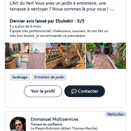
L'Art du Vert Vous avez un jardin à entretenir, une
terrasse à nettoyer ? Nous sommes là pour vous ! -
Tonte de pelouse : Un gazon bien entretenu, c'est un
jardin qui respire ! - Nettoyage de terrasse : Fini les
Dernier avis laissé par Ebubekir : 5/5
mousses et salissures, on redonne à votre terrasse son
Il y a plus de 6 mois
Équipe très professionnel, chaleureux, souriant, ils ont fait un
éclat grâce à un nettoyage au karcher, tout propre, tout
très bon boulot, je recommande ce prestataire
neuf ! -Taille de haie : Pour des haies nettes et bien
formées, sans souci ! -Entretien général de jardin : Un
coup de main pour tous vos travaux de jardinage :
désherbage, plantations, etc. - Dessouchage : Nous
retirons toutes vos racines On travaille avec soin et à
votre rythme, pour un résultat qui vous fera sourire !
Disponible dans toute l'IDF N'hésitez pas à nous
Jardinage
Entretien de jardin
contacter pour un devis ou plus d'infos. On est là pour
vous aider !
Voir le profil
Contacter
Particulier
Emmanuel Multiservices
Travaux en confiance
Le Plessis-Robinson (Albert Thomas-Marche)