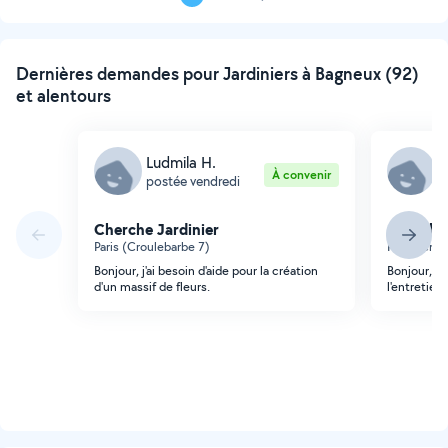
Page
suivante
Dernières demandes pour Jardiniers à Bagneux (92)
et alentours
Ludmila H.
L
À convenir
postée vendredi
p
Cherche Jardinier
Cherche 
Paris (Croulebarbe 7)
Paris (Crou
Bonjour, j'ai besoin d'aide pour la création
Bonjour, j
d'un massif de fleurs.
l'entretien