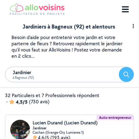
Jardiniers à Bagneux (92) et alentours
Besoin d'aide pour entretenir votre jardin et votre
parterre de fleurs ? Retrouvez rapidement le jardinier
qu'il vous faut sur AlloVoisins ! Postez votre demande
en 2 clics...
Jardinier
Reche
à Bagneux (92)
32 Particuliers et 7 Professionnels répondent
-
4,5/5
(730 avis)
Auto-entrepreneur
Lucien Durand (Lucien Durand)
Jardinier
Cachan (Grange-Ory Lumieres 1)
4,6/5
(193 avis)