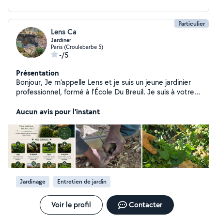
Particulier
Lens Ca
Jardiner
Paris (Croulebarbe 5)
-/5
Présentation
Bonjour, Je m'appelle Lens et je suis un jeune jardinier
professionnel, formé à l'École Du Breuil. Je suis à votre
disposition pour l'entretien de votre jardin, de votre
terrasse ou de vos espaces extérieurs. Je suis
Aucun avis pour l'instant
disponible les week-ends ainsi que les après-midis en
semaine. N'hésitez pas à me contacter si vous avez des
questions ou si vous souhaitez discuter de vos besoins.
Je saurai me rendre disponible, être à votre écoute et
organiser une intervention dans les meilleures conditions
afin d'assurer un entretien soigné et adapté à votre
jardin. Au plaisir de vous rencontrer !
Jardinage
Entretien de jardin
Voir le profil
Contacter