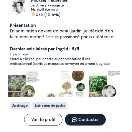
Mickaël Hedreville
Jardinier / Paysagiste
Malakoff (Le Fort)
5/5
(12 avis)
Présentation
En admiration devant de beau jardin, j'ai décidé d'en
faire mon métier! Je suis passionné par la création et
l'entretien des jardins! Je peux vous proposer mes
services en réalisation de plan, pour vos futurs projets
Dernier avis laissé par Ingrid : 5/5
d'aménagement. Je suis compétent dans la
Il y a 3 mois
Merci à Mickael pour cette super prestation Il est
reconnaissance des végétaux et la gestion des espaces
professionnel (devis et maquette envoyée en amont), agréable
verts, je pourrai donc vous aider à donner une nouvelle
et à l’écoute et surtout donne de très bons conseils pour
vie à votre jardin. J'aime entretenir et concevoir des
l’entretien des plantes. Je n’hésiterai pas à le recommander et
aménagements de jardin, et tout ça, avec le sourire !
faire à nouveau appel à lui
Jardinage
Entretien de jardin
Voir le profil
Contacter