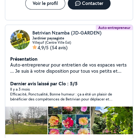
Voir le profil
Contacter
d'attente, j'ai dû faire appel à un autre professionnel qui a dû
TOUT refaire. Ce comportement est inacceptable sur
allovoisins et devrait être bien sanctionné. Vous pouvez lire les
échanges directement.
Auto-entrepreneur
Betrivian Nzamba (JD-GARDEN)
Jardinier paysagiste
Villejuif (Centre Ville Est)
4,9/5
(54 avis)
Présentation
Auto-entrepreneur pour entretien de vos espaces verts
... Je suis à votre disposition pour tous vos petits et
grands travaux de jardinage. Un jardin même petit c'est
la porte du paradis. Si je ne réponds pas, c'est que je
Dernier avis laissé par Clo : 5/5
suis hors de mon périmètre de 10 km. Merci de
Il y a 3 mois
Efficacité, Ponctualité, Bonne humeur : ça a été un plaisir de
m'envoyer un SMS. O668357194.
bénéficier des compétences de Betrivian pour déplacer et
replanter un laurier-rose que j'avais vraiment peur d'abîmer,
tailler un rosier ancien qui avait vraiment besoin d'être
restructuré. Betrivian m'a également prodigué des conseils
pour le reste du jardin, et il a laissé les lieux absolument
impeccables, emportant avec lui tout les déchets végetaux. Je
ne peux que le recommander chaleureusement et sans aucune
réserve.