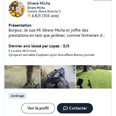
Silvere Micha
Silvere Micha
Gentilly (Reine Blanche 1)
4,8/5
(105 avis)
Présentation
Bonjour, Je suis Mr Silvere Micha et j'offre des
prestations en tant que jardinier, comme l'entretien de
jardin, la taille, la tonde, arrachage (d'arbre, etc) et plus
encore. Je fais aussi des déménagement. Le prix peut
Dernier avis laissé par Lopez : 5/5
varier selon la tâche à accomplir, donc si vous êtes
Il y a plus de 6 mois
Sympa et serviable Espérant qu'on fera affaire Bonne journée
intéressés, veuillez m'envoyer un message ou
directement m'appeler. Cordialement.
Jardinage
Voir le profil
Contacter