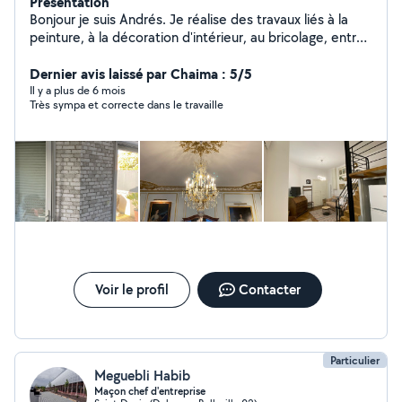
Présentation
Bonjour je suis Andrés. Je réalise des travaux liés à la
peinture, à la décoration d'intérieur, au bricolage, entre
autres choses. Je suis un homme responsable et
diligent dans l'exercice de mes fonctions. Je suis
Dernier avis laissé par Chaima : 5/5
toujours à votre disposition. ️ +33 7 58 45 88 67
Il y a plus de 6 mois
Très sympa et correcte dans le travaille
Voir le profil
Contacter
Particulier
Meguebli Habib
Maçon chef d'entreprise