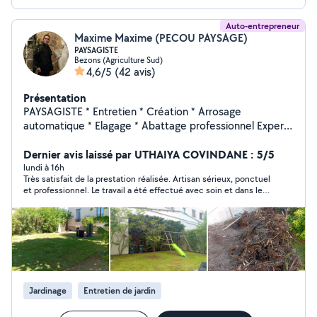
Auto-entrepreneur
Maxime Maxime (PECOU PAYSAGE)
PAYSAGISTE
Bezons (Agriculture Sud)
4,6/5
(42 avis)
Présentation
PAYSAGISTE * Entretien * Création * Arrosage
automatique * Elagage * Abattage professionnel Expert
Je suis à votre disposition pour l'entretien ou la remise
en état de vos espaces verts. Un travail minutieux avec
Dernier avis laissé par UTHAIYA COVINDANE : 5/5
une connaissance des végétaux tout au long des
lundi à 16h
Très satisfait de la prestation réalisée. Artisan sérieux, ponctuel
saisons. Je vous accompagne dans votre projet de sa
et professionnel. Le travail a été effectué avec soin et dans les
conception à sa réalisation. 07-69-39-36-24
délais prévus. La communication était également très bonne.
PECOUPAYSAGE
Je recommande vivement cet artisan.
Jardinage
Entretien de jardin