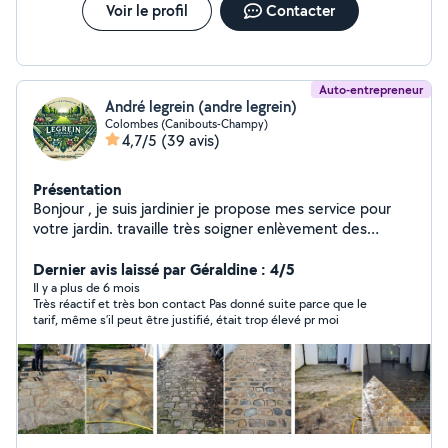
Voir le profil
Contacter
Auto-entrepreneur
André legrein (andre legrein)
Colombes (Canibouts-Champy)
4,7/5
(39 avis)
Présentation
Bonjour , je suis jardinier je propose mes service pour
votre jardin. travaille très soigner enlèvement des
vegètaux en dèchèterie. Taille de haie elagage d'arbre
abatage tonte de plouse creation etc. N'hesitez pas a
Dernier avis laissé par Géraldine : 4/5
me contacter par telephone
Il y a plus de 6 mois
Très réactif et très bon contact Pas donné suite parce que le
tarif, même s’il peut être justifié, était trop élevé pr moi