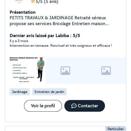
5/5
(5 avis)
Présentation
PETITS TRAVAUX & JARDINAGE Retraité sérieux
propose ses services Bricolage Entretien maison
Jardinage Dépannage simple Travaille soigné -
disponible rapidement Devis gratuit
Dernier avis laissé par Labiba : 5/5
Il y a 2 mois
Intervention en terrasse. Ponctuel et trés soigneux et efficace !
Jardinage
Entretien de jardin
Voir le profil
Contacter
Particulier