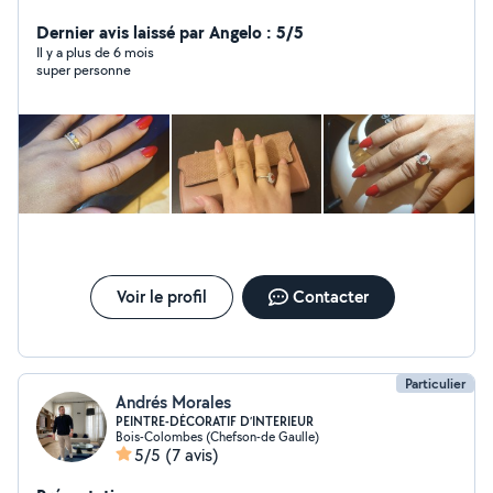
valise et tout matériel nécessaire. -Je propose aussi
Dernier avis laissé par Angelo : 5/5
différents gâteaux Orientales. Cdt Salma.A
Il y a plus de 6 mois
super personne
Voir le profil
Contacter
Particulier
Andrés Morales
PEINTRE-DÉCORATIF D’INTERIEUR
Bois-Colombes (Chefson-de Gaulle)
5/5
(7 avis)