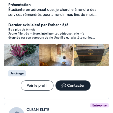
Présentation
Étudiante en aéronautique, je cherche à rendre des
services rémunérés pour arrondir mes fins de mois
(sportives ) Dévouée et à l'écoute, j'essayerai de
toujours répondre au mieux à vos attentes! À très vite :)
Dernier avis laissé par Esther : 5/5
Il y a plus de 6 mois
Jeune fille très mâture, intelligente , sérieuse , elle m'a
étonnée par son parcours de vie Une fille qui a la tête sur les
épaules
Jardinage
Voir le profil
Contacter
Entreprise
CLEAN ELITE