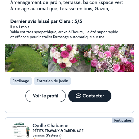
Aménagement de jardin, terrasse, balcon Espace vert
Arrosage automatique, terasse en bois, Gazon,
Éclairage, Entretien...sur RDV ; Merci
Dernier avis laissé par Clara : 5/5
Il y a 1 mois
Yahia est très sympathique, arrivé à l'heure, il a été super rapide
et efficace pour installer l'arrosage automatique sur ma
terrasse et m'a donné pleins de conseils pour soigner mes
plantes ! Je recommande !
Jardinage
Entretien de jardin
Voir le profil
Contacter
Particulier
Cyrille Chabanne
PETITS TRAVAUX & JARDINAGE
Sannois (Pasteur i)