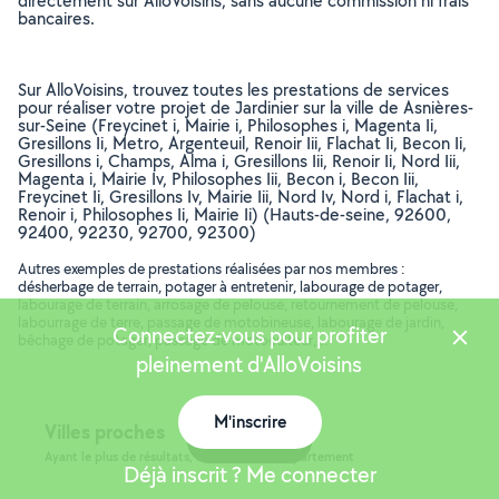
directement sur AlloVoisins, sans aucune commission ni frais
bancaires.
Sur AlloVoisins, trouvez toutes les prestations de services
pour réaliser votre projet de Jardinier sur la ville de Asnières-
sur-Seine (Freycinet i, Mairie i, Philosophes i, Magenta Ii,
Gresillons Ii, Metro, Argenteuil, Renoir Iii, Flachat Ii, Becon Ii,
Gresillons i, Champs, Alma i, Gresillons Iii, Renoir Ii, Nord Iii,
Magenta i, Mairie Iv, Philosophes Iii, Becon i, Becon Iii,
Freycinet Ii, Gresillons Iv, Mairie Iii, Nord Iv, Nord i, Flachat i,
Renoir i, Philosophes Ii, Mairie Ii) (Hauts-de-seine, 92600,
92400, 92230, 92700, 92300)
Autres exemples de prestations réalisées par nos membres :
désherbage de terrain, potager à entretenir, labourage de potager,
labourage de terrain, arrosage de pelouse, retournement de pelouse,
labourrage de terre, passage de motobineuse, labourage de jardin,
Connectez-vous pour profiter
bêchage de potager, passage de motoculteur, ..
pleinement d'AlloVoisins
M'inscrire
Villes proches
Carte
Ayant le plus de résultats, dans le même département
Déjà inscrit ? Me connecter