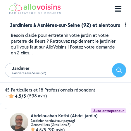
Jardiniers à Asnières-sur-Seine (92) et alentours
Besoin d'aide pour entretenir votre jardin et votre
parterre de fleurs ? Retrouvez rapidement le jardinier
qu'il vous faut sur AlloVoisins ! Postez votre demande
en 2 clics...
Jardinier
Reche
à Asnières-sur-Seine (92)
45 Particuliers et 18 Professionnels répondent
-
4,5/5
(598 avis)
Auto-entrepreneur
Abdelouahab Kotbi (Abdel jardin)
Jardinier horticulteur paysagi
Gennevilliers (Gresillons 3)
4,5/5
(90 avis)