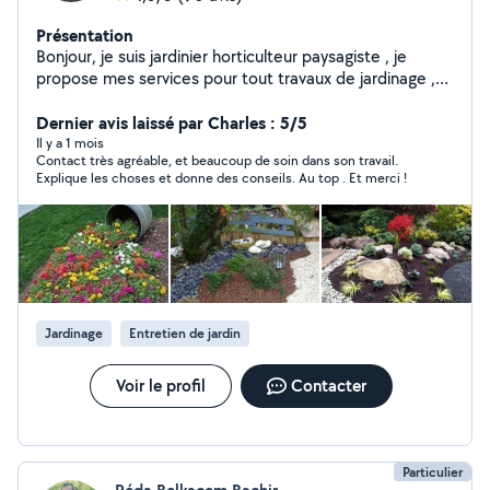
Présentation
Bonjour, je suis jardinier horticulteur paysagiste , je
propose mes services pour tout travaux de jardinage ,
taille , tonte , plantation,désherbage, defrichage soins
apporté au plantes , fertilisation des sols , possède tout
Dernier avis laissé par Charles : 5/5
le matériel
Il y a 1 mois
Contact très agréable, et beaucoup de soin dans son travail.
Explique les choses et donne des conseils. Au top . Et merci !
Jardinage
Entretien de jardin
Voir le profil
Contacter
Particulier