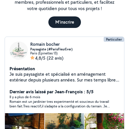
membres, professionnels et particuliers, et facilitez
votre quotidien pour tous vos projets !
M'inscrire
Particulier
Romain bocher
Paysagiste (#ParisFleurEver)
Paris (Epinettes 13)
4,8/5
(22 avis)
Présentation
Je suis paysagiste et spécialisé en aménagement
extérieur depuis plusieurs années. Sur mes temps libres
je met à disposition mon camion pour tout type de
transport. Au plaisir de pouvoir vous être utile. Zero 6-
Dernier avis laissé par Jean-François : 5/5
85-37-07-39 A bientôt, Romain
Il y a plus de 6 mois
Romain est un jardinier tres experimenté et soucieux du travail
bien fait.Tres reactif,il s'adapte a la configuration du terrain. Je
le recommande les yeux ferme. Merci pour votre travail