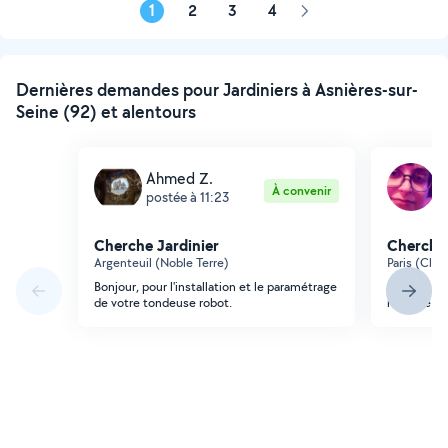
1
2
3
4
Page
suivante
Dernières demandes pour Jardiniers à Asnières-sur-
Seine (92) et alentours
Ahmed Z.
N
À convenir
postée à 11:23
p
Cherche Jardinier
Cherche 
Argenteuil (Noble Terre)
Paris (Clig
Bonjour, pour l'installation et le paramétrage
Bonjour, be
de votre tondeuse robot.
manage dem