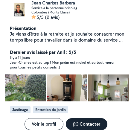
Jean Charkes Barbera
Service à la personne bricolag
Colombes (Monts Clairs)
5/5
(2 avis)
Présentation
Je viens d'être à la retraite et je souhaite consacrer mon
temps libre pour travailler dans le domaine du service à
la personne, aide au maintien à domicile, petits travaux
d'intérieur, bricolage et jardinage - disponible et de
Dernier avis laissé par Anil : 5/5
confiance
Il y a 11 jours
Jean-Charles est au top ! Mon jardin est nickel et surtout merci
pour tous les petits conseils :)
Jardinage
Entretien de jardin
Voir le profil
Contacter