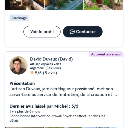
Jardinage
Voir le profil
Contacter
Auto-entrepreneur
David Duvaux (David)
Artisan espaces verts
Argenteuil (Basilique)
5/5
(5 avis)
Présentation
L'artisan Duvaux, jardinierélagueur passionné, met son
savoir-faire au service de l'entretien, de la création et de
la mise en valeur de vos espaces verts. Fort d'une solide
expérience, il intervient avec précision pour tous les
Dernier avis laissé par Michel : 5/5
travaux de jardinage : tonte, taille, débroussaillage,
Il y a plus de 6 mois
Bonne bonne intervention, travail Soyez et effectuer dans les
plantation, conception de massifs et aménagements
délais
extérieurs. Spécialiste de l'élagage, l'artisan Duvaux